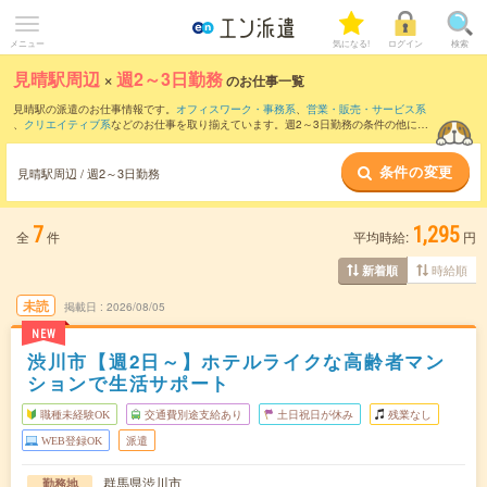
メニュー
気になる!
ログイン
検索
見晴駅周辺
×
週2～3日勤務
のお仕事一覧
見晴駅の派遣のお仕事情報です。
オフィスワーク・事務系
、
営業・販売・サービス系
、
クリエイティブ系
などのお仕事を取り揃えています。週2～3日勤務の条件の他に、
交通費別途支給あり
、
職種未経験OK
、
友だちと一緒の応募OK
などのこだわり条件も
取り揃えています。
条件の変更
見晴駅周辺 / 週2～3日勤務
7
1,295
全
件
平均時給:
円
時給順
新着順
未読
掲載日
2026/08/05
NEW
渋川市【週2日～】ホテルライクな高齢者マン
ションで生活サポート
職種未経験OK
交通費別途支給あり
土日祝日が休み
残業なし
WEB登録OK
派遣
群馬県渋川市
勤務地