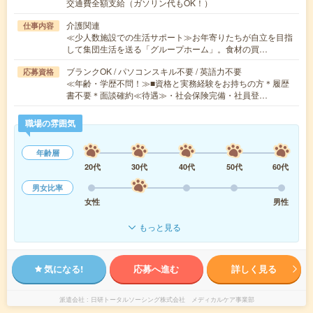
交通費全額支給（ガソリン代もOK！）
介護関連
仕事内容
≪少人数施設での生活サポート≫お年寄りたちが自立を目指
して集団生活を送る「グループホーム」。食材の買…
ブランクOK / パソコンスキル不要 / 英語力不要
応募資格
≪年齢・学歴不問！≫■資格と実務経験をお持ちの方＊履歴
書不要＊面談確約≪待遇≫・社会保険完備・社員登…
職場の雰囲気
年齢層
20代
30代
40代
50代
60代
男女比率
女性
男性
もっと見る
気になる!
応募へ進む
詳しく見る
派遣会社
日研トータルソーシング株式会社 メディカルケア事業部