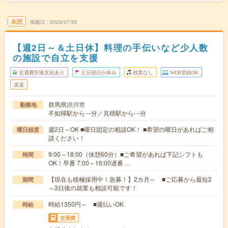
未読
掲載日
2026/07/30
【週2日～＆土日休】料理の手伝いなど少人数
の施設で自立を支援
交通費別途支給あり
土日祝日が休み
残業なし
WEB登録OK
派遣
群馬県渋川市
勤務地
不如帰駅から---分／見晴駅から---分
週2日～OK ■曜日固定の相談OK！ ■希望の曜日があればご相
曜日頻度
談ください！
9:00～18:00（休憩60分）■ご希望があれば下記シフトも
時間
OK！早番 7:00～16:00遅番 …
【現在も積極採用中！急募！】2カ月～ ■ご応募から最短2
期間
～3日後の就業も相談可能です！
時給1350円～ ■週払いOK
時給
交通費