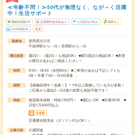
≪年齢不問！≫50代が無理なく、なが～く活躍
中！生活サポート
職種未経験OK
交通費別途支給あり
土日祝日が休み
残業なし
WEB登録OK
派遣
群馬県渋川市
勤務地
不如帰駅から---分／見晴駅から---分
週3日～（週2日～も相談OK） ■曜日固定の相談OK！ ■希望
曜日頻度
の曜日があればご相談ください！
9:00～18:00（休憩60分）■ご希望があれば下記シフトも
時間
OK！早番 7:00～16:00遅番 …
【積極採用中！急募！】＊1年以上勤務している方が多数！
期間
ご応募から最短2～3日後の就業も相談可能です！
無資格未経験：時給1300円～ ■週払いOK ■扶養内OK ■
時給
日収1万400円以上
交通費
交通費全額支給（ガソリン代もOK！）
介護関連
仕事内容
＜無資格・未経験OK！お話相手などの生活支援＞ 施設にい