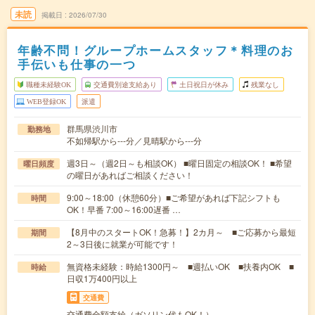
未読
掲載日
2026/07/30
年齢不問！グループホームスタッフ＊料理のお
手伝いも仕事の一つ
職種未経験OK
交通費別途支給あり
土日祝日が休み
残業なし
WEB登録OK
派遣
群馬県渋川市
勤務地
不如帰駅から---分／見晴駅から---分
週3日～（週2日～も相談OK） ■曜日固定の相談OK！ ■希望
曜日頻度
の曜日があればご相談ください！
9:00～18:00（休憩60分）■ご希望があれば下記シフトも
時間
OK！早番 7:00～16:00遅番 …
【8月中のスタートOK！急募！】2カ月～ ■ご応募から最短
期間
2～3日後に就業が可能です！
無資格未経験：時給1300円～ ■週払いOK ■扶養内OK ■
時給
日収1万400円以上
交通費
交通費全額支給（ガソリン代もOK！）