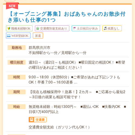
NEW
【オープニング募集】おばあちゃんのお散歩付
き添いも仕事の1つ
職種未経験OK
交通費別途支給あり
土日祝日が休み
残業なし
WEB登録OK
派遣
群馬県渋川市
勤務地
不如帰駅から---分／見晴駅から---分
週3日～（週2日～も相談OK） ■曜日固定の相談OK！ ■希望
曜日頻度
の曜日があればご相談ください！
9:00～18:00（休憩60分）■ご希望があれば下記シフトも
時間
OK！早番 7:00～16:00遅番 …
【現在も積極採用中！急募！】2カ月～ ■ご応募から最短2
期間
～3日後の就業も相談可能です！
無資格未経験：時給1300円～ ■週払いOK ■扶養内OK ■
時給
日収1万400円以上
交通費
交通費全額支給（ガソリン代もOK！）