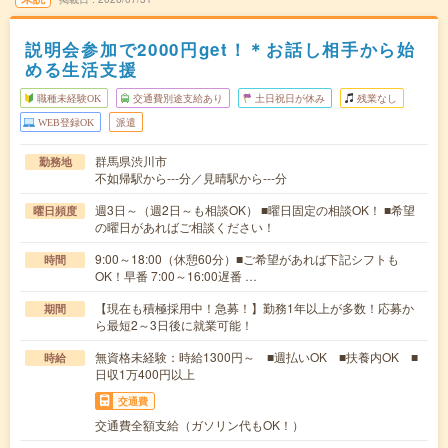
説明会参加で2000円get！＊お話し相手から始
める生活支援
職種未経験OK
交通費別途支給あり
土日祝日が休み
残業なし
WEB登録OK
派遣
群馬県渋川市
勤務地
不如帰駅から---分／見晴駅から---分
週3日～（週2日～も相談OK） ■曜日固定の相談OK！ ■希望
曜日頻度
の曜日があればご相談ください！
9:00～18:00（休憩60分）■ご希望があれば下記シフトも
時間
OK！早番 7:00～16:00遅番 …
【現在も積極採用中！急募！】勤務1年以上が多数！応募か
期間
ら最短2～3日後に就業可能！
無資格未経験：時給1300円～ ■週払いOK ■扶養内OK ■
時給
日収1万400円以上
交通費
交通費全額支給（ガソリン代もOK！）