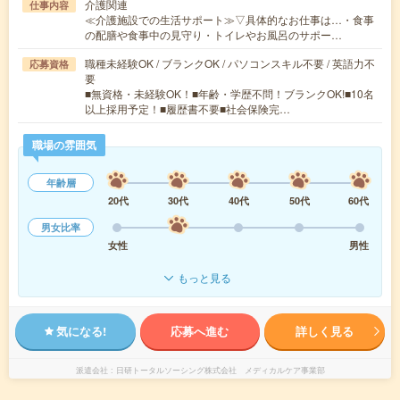
介護関連
仕事内容
≪介護施設での生活サポート≫▽具体的なお仕事は…・食事
の配膳や食事中の見守り・トイレやお風呂のサポー…
職種未経験OK / ブランクOK / パソコンスキル不要 / 英語力不
応募資格
要
■無資格・未経験OK！■年齢・学歴不問！ブランクOK!■10名
以上採用予定！■履歴書不要■社会保険完…
職場の雰囲気
年齢層
20代
30代
40代
50代
60代
男女比率
女性
男性
もっと見る
気になる!
応募へ進む
詳しく見る
派遣会社
日研トータルソーシング株式会社 メディカルケア事業部