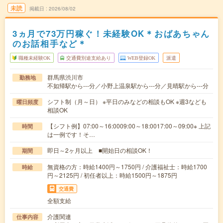
未読
掲載日
2026/08/02
3ヵ月で73万円稼ぐ！未経験OK＊おばあちゃん
のお話相手など＊
職種未経験OK
交通費別途支給あり
WEB登録OK
派遣
群馬県渋川市
勤務地
不如帰駅から---分／小野上温泉駅から---分／見晴駅から---分
シフト制（月～日） ※平日のみなどの相談もOK ※週3なども
曜日頻度
相談OK
【シフト例】07:00～16:0009:00～18:0017:00～09:00※ 上記
時間
は一例です！そ…
即日～2ヶ月以上 ■開始日の相談OK！
期間
無資格の方：時給1400円～1750円 / 介護福祉士：時給1700
時給
円～2125円 / 初任者以上：時給1500円～1875円
交通費
全額支給
介護関連
仕事内容