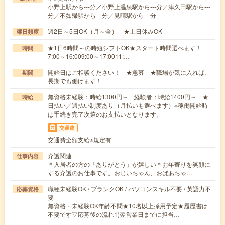
小野上駅から---分／小野上温泉駅から---分／津久田駅から---
分／不如帰駅から---分／見晴駅から---分
週2日～5日OK（月～金） ★土日休みOK
曜日頻度
★1日6時間～の時短シフトOK★スタート時間選べます！
時間
7:00～16:009:00～17:0011:…
開始日はご相談ください！ ★急募 ★職場が気に入れば、
期間
長期でも働けます！
無資格未経験：時給1300円～ 経験者：時給1400円～ ★
時給
日払い／週払い制度あり（月払いも選べます）※稼働開始時
は手続き完了次第のお支払いとなります。
交通費
交通費全額支給※規定有
介護関連
仕事内容
＊入居者の方の「ありがとう」が嬉しい＊お年寄りを笑顔に
する介護のお仕事です。おじいちゃん、おばあちゃ…
職種未経験OK / ブランクOK / パソコンスキル不要 / 英語力不
応募資格
要
無資格・未経験OK年齢不問★10名以上採用予定★履歴書は
不要です▽応募後の流れ1)翌営業日までに担当…