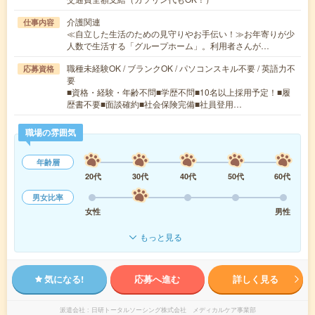
介護関連
仕事内容
≪自立した生活のための見守りやお手伝い！≫お年寄りが少
人数で生活する「グループホーム」。利用者さんが…
職種未経験OK / ブランクOK / パソコンスキル不要 / 英語力不
応募資格
要
■資格・経験・年齢不問■学歴不問■10名以上採用予定！■履
歴書不要■面談確約■社会保険完備■社員登用…
職場の雰囲気
年齢層
20代
30代
40代
50代
60代
男女比率
女性
男性
もっと見る
気になる!
応募へ進む
詳しく見る
派遣会社
日研トータルソーシング株式会社 メディカルケア事業部