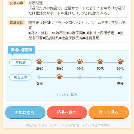
介護関連
仕事内容
【昼間だけの施設で、生活サポートなど】＊お年寄りが昼間
だけ生活のサポートを受けたり、気分転換できるデ…
職種未経験OK / ブランクOK / パソコンスキル不要 / 英語力不
応募資格
要
■資格・経験・年齢不問■学歴不問■10名以上採用予定！■履
歴書不要■面談確約■社会保険完備■社員登用…
職場の雰囲気
年齢層
20代
30代
40代
50代
60代
男女比率
女性
男性
もっと見る
気になる!
応募へ進む
詳しく見る
派遣会社
日研トータルソーシング株式会社 メディカルケア事業部