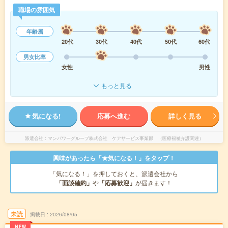
職場の雰囲気
年齢層
20代
30代
40代
50代
60代
男女比率
女性
男性
もっと見る
気になる!
応募へ進む
詳しく見る
派遣会社
マンパワーグループ株式会社 ケアサービス事業部 （医療福祉介護関連）
興味があったら「★気になる！」をタップ！
「気になる！」を押しておくと、派遣会社から
「面談確約」
や
「応募歓迎」
が届きます！
未読
掲載日
2026/08/05
NEW