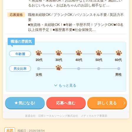
るおじいちゃん・おばあちゃんのお話し相手など…
職種未経験OK / ブランクOK / パソコンスキル不要 / 英語力不
応募資格
要
■無資格・未経験OK！■年齢・学歴不問！ブランクOK!■10名
以上採用予定！■履歴書不要■社会保険完…
職場の雰囲気
年齢層
20代
30代
40代
50代
60代
男女比率
女性
男性
もっと見る
気になる!
応募へ進む
詳しく見る
派遣会社
日研トータルソーシング株式会社 メディカルケア事業部
未読
掲載日
2026/08/04