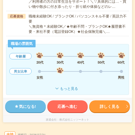
／利用者の方の日常生活をサポート！＼▽具体的には…・買
い物や散歩に付き添ったり・折り紙や体操などのレ…
職種未経験OK / ブランクOK / パソコンスキル不要 / 英語力不
応募資格
要
＼無資格＊未経験OK／★年齢不問・ブランクOK★履歴書不
要・来社不要（電話登録OK）★社会保険完備＼…
職場の雰囲気
年齢層
20代
30代
40代
50代
60代
男女比率
女性
男性
もっと見る
気になる!
応募へ進む
詳しく見る
派遣会社
株式会社ニッソーネット
未読
掲載日
2026/07/31