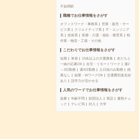
不如帰駅
職種でお仕事情報をさがす
オフィスワーク・事務系
営業・販売・サー
ビス系
クリエイティブ系
IT・エンジニア
系
技術系
医療・介護・福祉・教育系
軽
作業・物流・工場・その他
こだわりでお仕事情報をさがす
短期
単発
10名以上の大量募集
友だちと
一緒の応募OK
在宅・リモートワーク
週2
～3日勤務
週4日勤務
土日祝のみ勤務
残
業なし
副業・WワークOK
交通費別途支給
あり
語学力が活かせる
人気のワードでお仕事情報をさがす
急募
年齢不問
財団法人
英語
書類チェ
ック
テレビ局
封入
大学