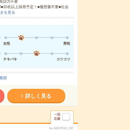
 英語力不要
!■10名以上採用予定！■履歴書不要■社会
きを見る
女性
男性
テキパキ
コツコツ
業部
詳しく見る
一括
応募
No.NSGTK24_OP