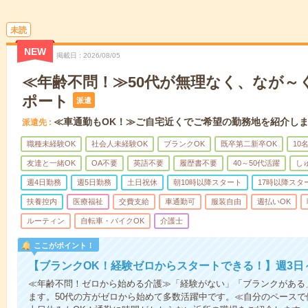
未読
NEW
掲載日
2026/08/05
≪年齢不問！≫50代が無理なく、なが～
ポート
派遣
≪車通勤もOK！≫ご自宅近くでご希望の勤務地を紹介し
派遣先
職種未経験OK
社会人未経験OK
ブランクOK
既卒第二新卒OK
10
友達と一緒OK
OA不要
英語不要
履歴書不要
40～50代活躍
し
週4日勤務
週5日勤務
土日祝休
朝10時以降スタート
17時以降スタ
扶養控内
医療福祉
交費支給
車通勤可
服装自由
週払いOK
ルーティン
自転車・バイクOK
介護士
ここがポイント！
【ブランクOK！経験ゼロからスタートできる！】週3日
≪年齢不問！ゼロから始める介護≫「経験がない」「ブランクがある
ます。50代の方がゼロから始めて多数活躍中です。≪自分のペースで