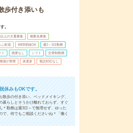
散歩付き添いも
ます。
名以上の大量募集
複数名募集
ゅふ歓迎
WEB登録OK
週2～3日勤務
ート
残業なし
シフト
交替制勤務
職場が禁煙
派遣多
電話対応なし
日祝休みもOKです。
お散歩の付き添い、ベッドメイキング、
の暮らしとそうかけ離れておらず、すぐ
ん＊勤務は週3日～で無理せず、ゆった
ので、何でもご相談くださいね＊「働く