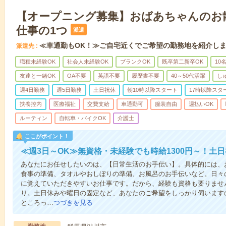
【オープニング募集】おばあちゃんのお
仕事の1つ
派遣
≪車通勤もOK！≫ご自宅近くでご希望の勤務地を紹介し
派遣先
職種未経験OK
社会人未経験OK
ブランクOK
既卒第二新卒OK
10
友達と一緒OK
OA不要
英語不要
履歴書不要
40～50代活躍
し
週4日勤務
週5日勤務
土日祝休
朝10時以降スタート
17時以降スタ
扶養控内
医療福祉
交費支給
車通勤可
服装自由
週払いOK
ルーティン
自転車・バイクOK
介護士
ここがポイント！
≪週3日～OK≫無資格・未経験でも時給1300円～！土
あなたにお任せしたいのは、【日常生活のお手伝い】。具体的には、
食事の準備、タオルやおしぼりの準備、お風呂のお手伝いなど。日々
に覚えていただきやすいお仕事です。だから、経験も資格も要りませ
り。土日休みや曜日の固定など、あなたのご希望をしっかり伺います
ところっ…
つづきを見る