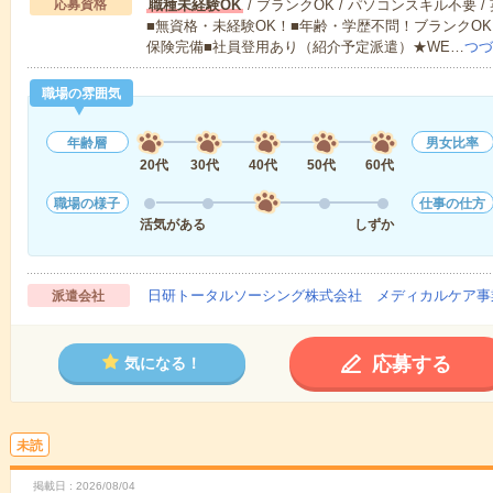
応募資格
職種未経験OK
/ ブランクOK / パソコンスキル不要 /
■無資格・未経験OK！■年齢・学歴不問！ブランクOK
保険完備■社員登用あり（紹介予定派遣）★WE…
つづ
職場の雰囲気
年齢層
男女比率
20代
30代
40代
50代
60代
職場の様子
仕事の仕方
活気がある
しずか
日研トータルソーシング株式会社 メディカルケア事
派遣会社
応募する
気になる！
未読
掲載日
2026/08/04