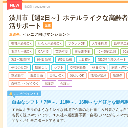
NEW
掲載日
2026/08/05
渋川市【週2日～】ホテルライクな高齢
活サポート
派遣
＜シニア向けマンション＞
派遣先
職種未経験OK
社会人未経験OK
ブランクOK
大学生歓迎
既卒第二
友達と一緒OK
OA不要
英語不要
履歴書不要
40～50代活躍
6
週2～3日勤務
週4日勤務
週5日勤務
土日祝休
朝10時以降スタート
午後のみOK
残業なし
シフト
交替制勤務
扶養控内
副業・Wワ
車通勤可
服装自由
日払いOK
週払いOK
職場が禁煙
派遣多
自転車・バイクOK
看護師
介護士
ここがポイント！
自由なシフト＊7時～、11時～、16時～など好きな勤務
▼高級ホテルのようなキレイな職場で介護のお仕事！入居者さんは自
も長く続けやすいです。▼来社＆履歴書不要！自宅にいながらスマホ
間なくお仕事スタートできます。