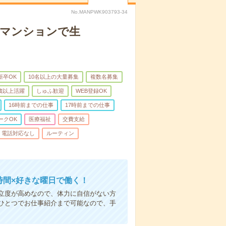
No.MANPWK903793-34
者マンションで生
新卒OK
10名以上の大量募集
複数名募集
0歳以上活躍
しゅふ歓迎
WEB登録OK
16時前までの仕事
17時前までの仕事
ークOK
医療福祉
交費支給
電話対応なし
ルーティン
時間×好きな曜日で働く！
立度が高めなので、体力に自信がない方
ひとつでお仕事紹介まで可能なので、手