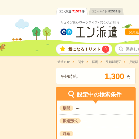
エン派遣
71573
件
エンバイト
82531
件
ちょうど良いワークライフバランスが叶う
関東版
気になる！リスト
0
保存し
派遣TOP
関東
群馬
見晴駅周辺
見晴駅
,
1
3
0
0
平均時給:
円
設定中の検索条件
期間
---
派遣形式
---
時給
---