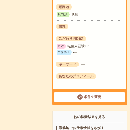
勤務地
見晴
駅/路線
職種
---
こだわりINDEX
職種未経験OK
絶対
---
できれば
キーワード
---
あなたのプロフィール
---
条件の変更
他の検索結果を見る
勤務地でお仕事情報をさがす