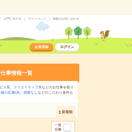
プ・お問い合わせ
サイトマップ
掲載のお問い合わせ
会員登録
ログイン
お仕事情報一覧
ビス系
、
クリエイティブ系
などのお仕事を取り
緒の応募OK
、
残業なし
などのこだわり条件も
新着順
一括
応募