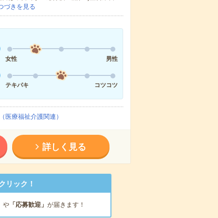
つづきを見る
女性
男性
テキパキ
コツコツ
（医療福祉介護関連）
詳しく見る
クリック！
」
や
「応募歓迎」
が届きます！