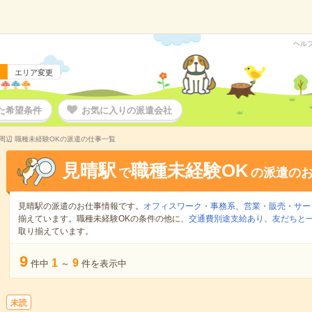
ヘル
エリア変更
た希望条件
お気に入りの派遣会社
周辺 職種未経験OKの派遣の仕事一覧
見晴駅
職種未経験OK
で
の派遣の
見晴駅の派遣のお仕事情報です。
オフィスワーク・事務系
、
営業・販売・サー
揃えています。職種未経験OKの条件の他に、
交通費別途支給あり
、
友だちと一
取り揃えています。
9
1
9
件中
～
件を表示中
未読