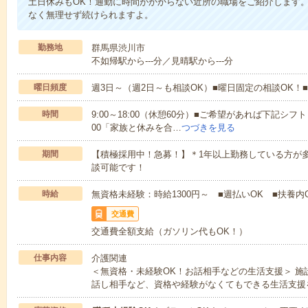
土日休みもOK！通勤に時間がかからない近所の職場をご紹介します
なく無理せず続けられますよ。
勤務地
群馬県渋川市
不如帰駅から---分／見晴駅から---分
曜日頻度
週3日～（週2日～も相談OK）■曜日固定の相談OK
時間
9:00～18:00（休憩60分）■ご希望があれば下記シフトもOK
00「家族と休みを合…
つづきを見る
期間
【積極採用中！急募！】＊1年以上勤務している方が多
談可能です！
時給
無資格未経験：時給1300円～ ■週払いOK ■扶養内O
交通費
交通費全額支給（ガソリン代もOK！）
仕事内容
介護関連
＜無資格・未経験OK！お話相手などの生活支援＞ 
話し相手など、資格や経験がなくてもできる生活支援