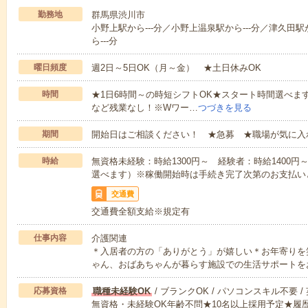
勤務地
群馬県渋川市
小野上駅から---分／小野上温泉駅から---分／津久田駅か
ら---分
曜日頻度
週2日～5日OK（月～金） ★土日休みOK
時間
★1日6時間～の時短シフトOK★スタート時間選べます！7:00～1
など残業なし！※Wワー…
つづきを見る
期間
開始日はご相談ください！ ★急募 ★職場が気に入
時給
無資格未経験：時給1300円～ 経験者：時給1400
選べます）※稼働開始時は手続き完了次第のお支払い
交通費
交通費全額支給※規定有
仕事内容
介護関連
＊入居者の方の「ありがとう」が嬉しい＊お年寄りを
ゃん、おばあちゃんが暮らす施設での生活サポートを
応募資格
職種未経験OK
/ ブランクOK / パソコンスキル不要 /
無資格・未経験OK年齢不問★10名以上採用予定★履