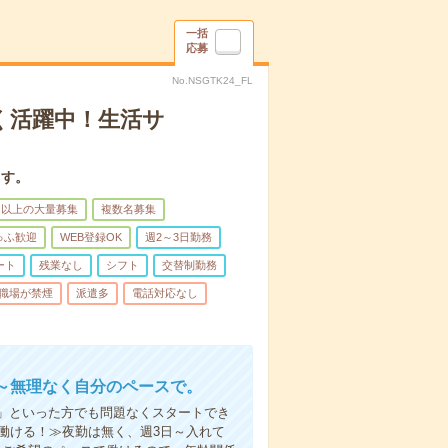
一括
応募
No.NSGTK24_FL
く活躍中！生活サ
ます。
名以上の大量募集
複数名募集
ゅふ歓迎
WEB登録OK
週2～3日勤務
ート
残業なし
シフト
交替制勤務
職場が禁煙
派遣多
電話対応なし
～無理なく自分のペースで。
」といった方でも問題なくスタートでき
働ける！≫夜勤は無く、週3日～入れて