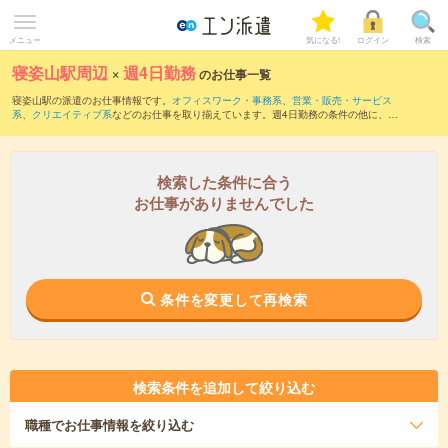
メニュー
気になる!
ログイン
検索
寝姿山駅周辺
×
週4日勤務
のお仕事一覧
寝姿山駅の派遣のお仕事情報です。
オフィスワーク・事務系
、
営業・販売・サービス
系
、
クリエイティブ系
などのお仕事を取り揃えています。週4日勤務の条件の他に、
交
通費別途支給あり
、
職種未経験OK
、
友だちと一緒の応募OK
などのこだわり条件も取
り揃えています。
検索した条件に合う
お仕事がありませんでした
条件を変更して再検索
検索条件を追加して絞り込む
職種
でお仕事情報を絞り込む