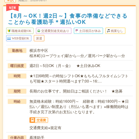
掲載日
2026/08/07
NEW
【8月～OK！週2日～】食事の準備などできる
ことから看護助手＊週払いOK
職種未経験OK
交通費別途支給あり
土日祝日が休み
残業なし
WEB登録OK
派遣
横浜市中区
勤務地
桜木町(ロープウェイ)駅から---分／運河パーク駅から---分
週2日～5日OK（月～金） ★土日休みOK
曜日頻度
★1日6時間～の時短シフトOK★もちろんフルタイムシフト
時間
も可能★スタート時間選べます7:00～16:…
長期のお仕事です。開始日はご相談ください！ ★急募
期間
無資格未経験：時給1600円～ 経験者：時給1800円～★日
時給
払い／週払い制度あり（月払いも選べます）※稼働開始時は
手続き完了次第のお支払いとなります。
交通費
交通費支給※規定有
看護助手
仕事内容