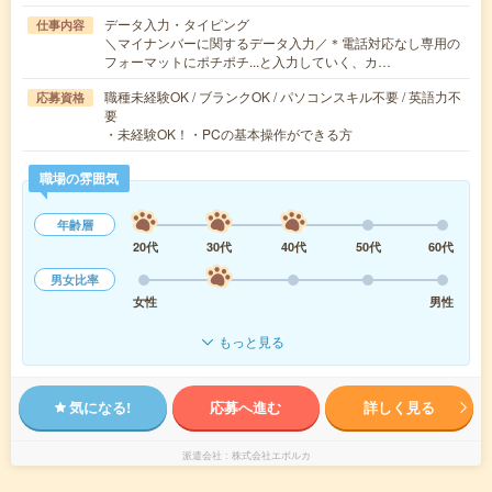
データ入力・タイピング
仕事内容
＼マイナンバーに関するデータ入力／＊電話対応なし専用の
フォーマットにポチポチ...と入力していく、カ…
職種未経験OK / ブランクOK / パソコンスキル不要 / 英語力不
応募資格
要
・未経験OK！・PCの基本操作ができる方
職場の雰囲気
年齢層
20代
30代
40代
50代
60代
男女比率
女性
男性
もっと見る
気になる!
応募へ進む
詳しく見る
派遣会社
株式会社エボルカ