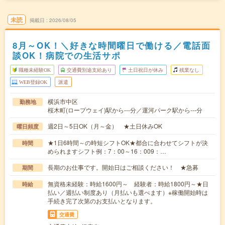
未読
掲載日
2026/08/05
8月～OK！＼好きな時間曜日で働ける／電話面
談OK！病院での生活サポ
職種未経験OK
交通費別途支給あり
土日祝日が休み
残業なし
WEB登録OK
派遣
横浜市中区
勤務地
桜木町(ロープウェイ)駅から---分／運河パーク駅から---分
週2日～5日OK（月～金） ★土日休みOK
曜日頻度
★1日6時間～の時短シフトOK★都合に合わせてシフトが決
時間
められますシフト例：7：00～16：009：…
長期のお仕事です。開始日はご相談ください！ ★急募
期間
無資格未経験：時給1600円～ 経験者：時給1800円～★日
時給
払い／週払い制度あり（月払いも選べます）※稼働開始時は
手続き完了次第のお支払いとなります。
交通費