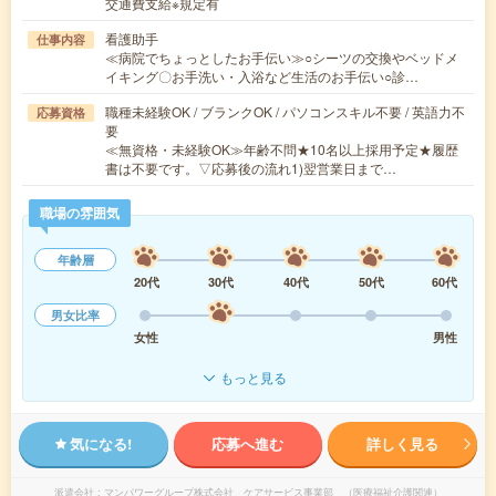
交通費支給※規定有
看護助手
仕事内容
≪病院でちょっとしたお手伝い≫○シーツの交換やベッドメ
イキング〇お手洗い・入浴など生活のお手伝い○診…
職種未経験OK / ブランクOK / パソコンスキル不要 / 英語力不
応募資格
要
≪無資格・未経験OK≫年齢不問★10名以上採用予定★履歴
書は不要です。▽応募後の流れ1)翌営業日まで…
職場の雰囲気
年齢層
20代
30代
40代
50代
60代
男女比率
女性
男性
もっと見る
気になる!
応募へ進む
詳しく見る
派遣会社
マンパワーグループ株式会社 ケアサービス事業部 （医療福祉介護関連）