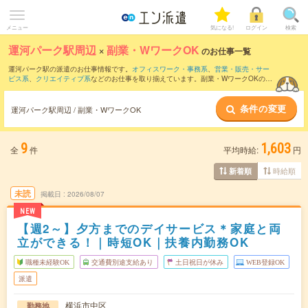
メニュー
気になる!
ログイン
検索
運河パーク駅周辺
×
副業・WワークOK
のお仕事一覧
運河パーク駅の派遣のお仕事情報です。
オフィスワーク・事務系
、
営業・販売・サー
ビス系
、
クリエイティブ系
などのお仕事を取り揃えています。副業・WワークOKの条
件の他に、
交通費別途支給あり
、
職種未経験OK
、
友だちと一緒の応募OK
などのこだ
わり条件も取り揃えています。
条件の変更
運河パーク駅周辺 / 副業・WワークOK
9
1,603
全
件
平均時給:
円
時給順
新着順
未読
掲載日
2026/08/07
NEW
【週2～】夕方までのデイサービス＊家庭と両
立ができる！｜時短OK｜扶養内勤務OK
職種未経験OK
交通費別途支給あり
土日祝日が休み
WEB登録OK
派遣
横浜市中区
勤務地