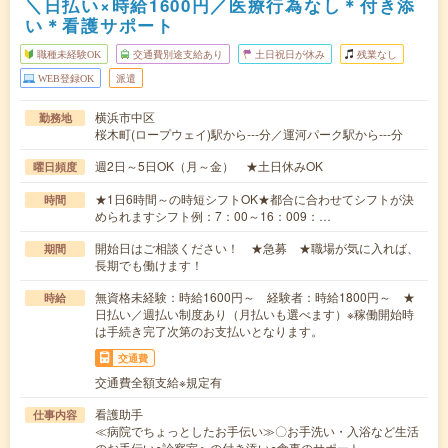
＼日払い×時給1600円／医療行為なし＊付き添
い＊看護サポート
職種未経験OK
交通費別途支給あり
土日祝日が休み
残業なし
WEB登録OK
派遣
横浜市中区
勤務地
桜木町(ロープウェイ)駅から---分／運河パーク駅から---分
週2日～5日OK（月～金） ★土日休みOK
曜日頻度
★1日6時間～の時短シフトOK★都合に合わせてシフトが決
時間
められますシフト例：7：00～16：009：…
開始日はご相談ください！ ★急募 ★職場が気に入れば、
期間
長期でも働けます！
無資格未経験：時給1600円～ 経験者：時給1800円～ ★
時給
日払い／週払い制度あり（月払いも選べます）※稼働開始時
は手続き完了次第のお支払いとなります。
交通費
交通費全額支給※規定有
看護助手
仕事内容
≪病院でちょっとしたお手伝い≫〇お手洗い・入浴など生活
のお手伝い○診察室への付き添い○食事のサポート…