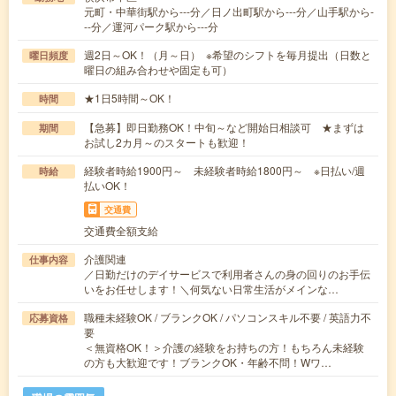
元町・中華街駅から---分／日ノ出町駅から---分／山手駅から-
--分／運河パーク駅から---分
週2日～OK！（月～日） ※希望のシフトを毎月提出（日数と
曜日頻度
曜日の組み合わせや固定も可）
★1日5時間～OK！
時間
【急募】即日勤務OK！中旬～など開始日相談可 ★まずは
期間
お試し2カ月～のスタートも歓迎！
経験者時給1900円～ 未経験者時給1800円～ ※日払い/週
時給
払いOK！
交通費
交通費全額支給
介護関連
仕事内容
／日勤だけのデイサービスで利用者さんの身の回りのお手伝
いをお任せします！＼何気ない日常生活がメインな…
職種未経験OK / ブランクOK / パソコンスキル不要 / 英語力不
応募資格
要
＜無資格OK！＞介護の経験をお持ちの方！もちろん未経験
の方も大歓迎です！ブランクOK・年齢不問！Wワ…