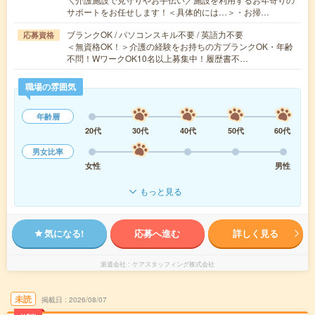
サポートをお任せします！＜具体的には…＞・お掃…
ブランクOK / パソコンスキル不要 / 英語力不要
応募資格
＜無資格OK！＞介護の経験をお持ちの方ブランクOK・年齢
不問！WワークOK10名以上募集中！履歴書不…
職場の雰囲気
年齢層
20代
30代
40代
50代
60代
男女比率
女性
男性
もっと見る
気になる!
応募へ進む
詳しく見る
派遣会社
ケアスタッフィング株式会社
未読
掲載日
2026/08/07