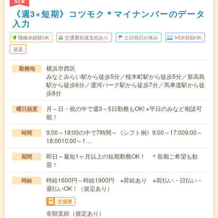
NEW
《週3×短期》コツモク＊マイナンバーのデータ
入力
職種未経験OK
交通費別途支給あり
土日祝日が休み
WEB登録OK
派遣
横浜市西区
勤務地
みなとみらい駅から徒歩5分／桜木町駅から徒歩5分／新高島
駅から徒歩6分／運河パーク駅から徒歩7分／馬車道駅から徒
歩8分
月～日・祝の中で週3～5日勤務もOK! ※平日のみなど相談可
曜日頻度
能！
9:00～19:00の中で7時間～《シフト例》9:00～17:009:00～
時間
18:0010:00～1…
即日～最短1ヶ月以上の短期勤務OK！ ＊長期ご希望も歓
期間
迎！
時給1600円～時給1900円 ※昇給あり ※前払い・日払い・
時給
週払いOK！（規定あり）
交通費
全額支給（規定あり）