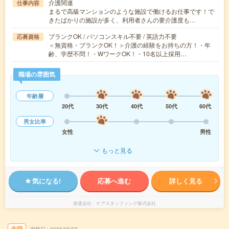
介護関連
仕事内容
まるで高級マンションのような施設で働けるお仕事です！で
きたばかりの施設が多く、利用者さんの要介護度も…
ブランクOK / パソコンスキル不要 / 英語力不要
応募資格
＜無資格・ブランクOK！＞介護の経験をお持ちの方！・年
齢、学歴不問！・WワークOK！・10名以上採用…
職場の雰囲気
年齢層
20代
30代
40代
50代
60代
男女比率
女性
男性
もっと見る
気になる!
応募へ進む
詳しく見る
派遣会社
ケアスタッフィング株式会社
未読