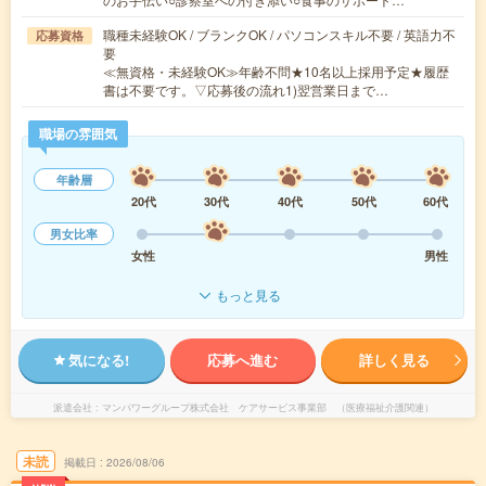
職種未経験OK / ブランクOK / パソコンスキル不要 / 英語力不
応募資格
要
≪無資格・未経験OK≫年齢不問★10名以上採用予定★履歴
書は不要です。▽応募後の流れ1)翌営業日まで…
職場の雰囲気
年齢層
20代
30代
40代
50代
60代
男女比率
女性
男性
もっと見る
気になる!
応募へ進む
詳しく見る
派遣会社
マンパワーグループ株式会社 ケアサービス事業部 （医療福祉介護関連）
未読
掲載日
2026/08/06