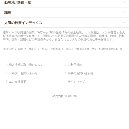
勤務地 / 路線・駅
職種
人気の検索インデックス
運河パーク駅周辺の副業・WワークOKの派遣情報の検索結果。エン派遣は、エンが運営する人
材派遣会社のポータルサイト。運河パーク駅周辺の派遣/求人情報を職種、勤務地、時給、勤務
時間、長期・短期などの希望条件から、あなたにピッタリの派遣のお仕事を探せます。
派遣TOP
関東
神奈川
運河パーク駅周辺
運河パーク駅周辺 副業・WワークOKの派遣の仕事一覧
個人情報の取り扱いについて
ご利用規約
ヘルプ・お問い合わせ
掲載のお問い合わせ
エン会社概要
サイトマップ
Copyright © en Inc.