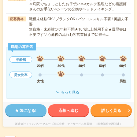
≪病院でちょっとしたお手伝い≫○カルテ整理などの看護師
さんのお手伝い○シーツの交換やベッドメイキング…
職種未経験OK / ブランクOK / パソコンスキル不要 / 英語力不
応募資格
要
無資格・未経験OK年齢不問★10名以上採用予定★履歴書は
不要です▽応募後の流れ1)翌営業日までに担当…
職場の雰囲気
年齢層
20代
30代
40代
50代
60代
男女比率
女性
男性
もっと見る
気になる!
応募へ進む
詳しく見る
派遣会社
マンパワーグループ株式会社 ケアサービス事業部 （医療福祉介護関連）