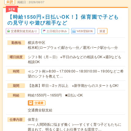
未読
掲載日
2026/08/07
NEW
【時給1550円×日払いOK！】保育園で子ども
の見守りや遊び相手など
交通費別途支給あり
土日祝日が休み
WEB登録OK
派遣
横浜市中区
勤務地
桜木町(ロープウェイ)駅から---分／運河パーク駅から---分
シフト制（月～日） ※平日のみなどの相談もOK ※週3なども
曜日頻度
相談OK
≪シフト例≫8:00～17:009:00～18:0010:00～19:00などご希
時間
望のシフトを教えて…
【急募】即日～2ヶ月以上 ※新学期からのスタートもOK!
期間
時給1550円～1650円 ■日払いOK
時給
交通費
交通費全額支給
保育士
仕事内容
──< 人間関係に悩まず働く >──すくすく育つ子どもたちに
囲まれて、明るく楽しくお仕事できる環境で…