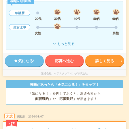
職場の雰囲気
年齢層
20代
30代
40代
50代
60代
男女比率
女性
男性
もっと見る
気になる!
応募へ進む
詳しく見る
派遣会社
ケアスタッフィング株式会社
興味があったら「★気になる！」をタップ！
「気になる！」を押しておくと、派遣会社から
「面談確約」
や
「応募歓迎」
が届きます！
未読
掲載日
2026/08/07
NEW