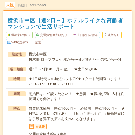
未読
掲載日
2026/08/05
横浜市中区【週2日～】ホテルライクな高齢者
マンションで生活サポート
職種未経験OK
交通費別途支給あり
土日祝日が休み
残業なし
WEB登録OK
派遣
横浜市中区
勤務地
桜木町(ロープウェイ)駅から---分／運河パーク駅から---分
週2日～5日OK（月～金） ★土日休みOK
曜日頻度
★1日6時間～の時短シフトOK★スタート時間選べます！
時間
7:00～16:009:00～17:0011:…
開始日はご相談ください！ ★急募 ★職場が気に入れば、
期間
長期でも働けます！
無資格未経験：時給1600円～ 経験者：時給1800円～ ★
時給
日払い／週払い制度あり（月払いも選べます）※稼働開始時
は手続き完了次第のお支払いとなります。
交通費
交通費全額支給※規定有