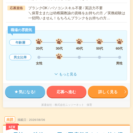
ブランクOK / パソコンスキル不要 / 英語力不要
応募資格
＼保育士または幼稚園教諭の資格をお持ちの方 ／実務経験は
一切問いません！もちろんブランクをお持ちの方…
職場の雰囲気
年齢層
20代
30代
40代
50代
60代
男女比率
女性
男性
もっと見る
気になる!
応募へ進む
詳しく見る
派遣会社
株式会社ニッソーネット 保育
未読
掲載日
2026/08/06
NEW