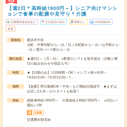
NEW
【週2日＊高時給1900円～】シニア向けマンシ
ョンで食事の配膳や見守り＊介護
交通費別途支給あり
土日祝日が休み
残業なし
WEB登録OK
派遣
横浜市中区
勤務地
元町・中華街駅から---分／日ノ出町駅から---分／山手駅から-
--分／運河パーク駅から---分
★週2日～（月～日） ※希望のシフトを毎月提出（日数と曜
曜日頻度
日の組み合わせや固定も可）
★【日勤のみ】1日5時間～OK！≪シフト例≫9:00～
時間
14:0010:00～15:0012:00～1…
【急募】即日勤務OK！中旬～など開始日相談可 ★まずは
期間
お試し2カ月～のスタートも歓迎！
経験者時給1900円～ 介護福祉士時給1950円～ ※日払い/
時給
週払いOK
交通費
交通費全額支給