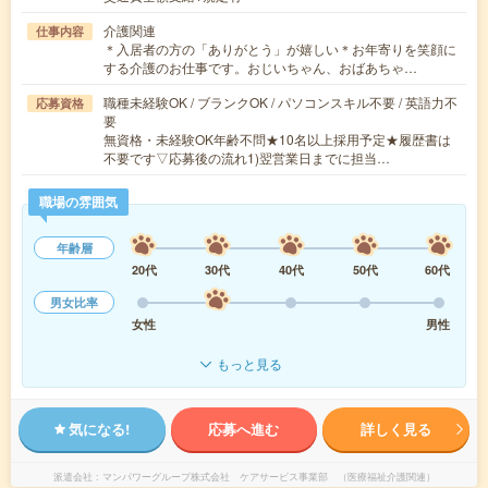
介護関連
仕事内容
＊入居者の方の「ありがとう」が嬉しい＊お年寄りを笑顔に
する介護のお仕事です。おじいちゃん、おばあちゃ…
職種未経験OK / ブランクOK / パソコンスキル不要 / 英語力不
応募資格
要
無資格・未経験OK年齢不問★10名以上採用予定★履歴書は
不要です▽応募後の流れ1)翌営業日までに担当…
職場の雰囲気
年齢層
20代
30代
40代
50代
60代
男女比率
女性
男性
もっと見る
気になる!
応募へ進む
詳しく見る
派遣会社
マンパワーグループ株式会社 ケアサービス事業部 （医療福祉介護関連）