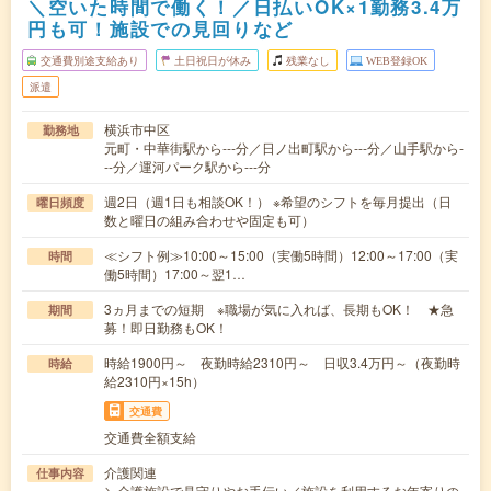
＼空いた時間で働く！／日払いOK×1勤務3.4万
円も可！施設での見回りなど
交通費別途支給あり
土日祝日が休み
残業なし
WEB登録OK
派遣
横浜市中区
勤務地
元町・中華街駅から---分／日ノ出町駅から---分／山手駅から-
--分／運河パーク駅から---分
週2日（週1日も相談OK！） ※希望のシフトを毎月提出（日
曜日頻度
数と曜日の組み合わせや固定も可）
≪シフト例≫10:00～15:00（実働5時間）12:00～17:00（実
時間
働5時間）17:00～翌1…
3ヵ月までの短期 ※職場が気に入れば、長期もOK！ ★急
期間
募！即日勤務もOK！
時給1900円～ 夜勤時給2310円～ 日収3.4万円～（夜勤時
時給
給2310円×15h）
交通費
交通費全額支給
介護関連
仕事内容
＼介護施設で見守りやお手伝い／施設を利用するお年寄りの