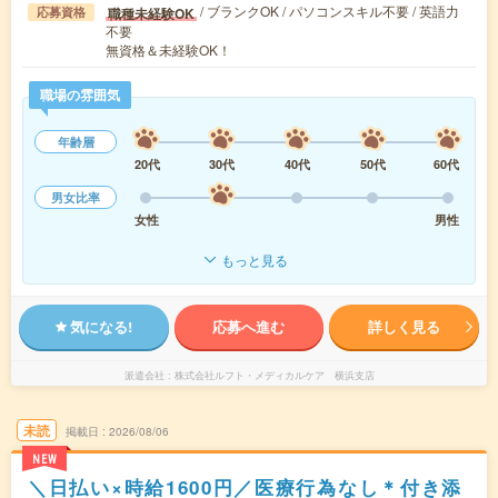
/ ブランクOK / パソコンスキル不要 / 英語力
職種未経験OK
応募資格
不要
無資格＆未経験OK！
職場の雰囲気
年齢層
20代
30代
40代
50代
60代
男女比率
女性
男性
もっと見る
気になる!
応募へ進む
詳しく見る
派遣会社
株式会社ルフト・メディカルケア 横浜支店
未読
掲載日
2026/08/06
NEW
＼日払い×時給1600円／医療行為なし＊付き添