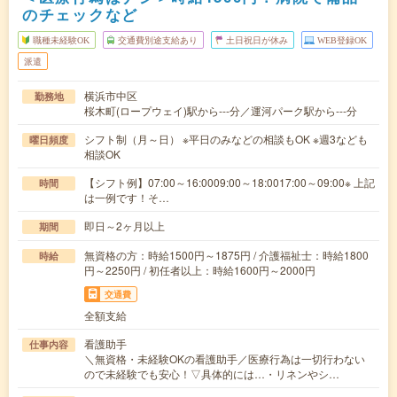
のチェックなど
職種未経験OK
交通費別途支給あり
土日祝日が休み
WEB登録OK
派遣
横浜市中区
勤務地
桜木町(ロープウェイ)駅から---分／運河パーク駅から---分
シフト制（月～日） ※平日のみなどの相談もOK ※週3なども
曜日頻度
相談OK
【シフト例】07:00～16:0009:00～18:0017:00～09:00※ 上記
時間
は一例です！そ…
即日～2ヶ月以上
期間
無資格の方：時給1500円～1875円 / 介護福祉士：時給1800
時給
円～2250円 / 初任者以上：時給1600円～2000円
交通費
全額支給
看護助手
仕事内容
＼無資格・未経験OKの看護助手／医療行為は一切行わない
ので未経験でも安心！▽具体的には…・リネンやシ…