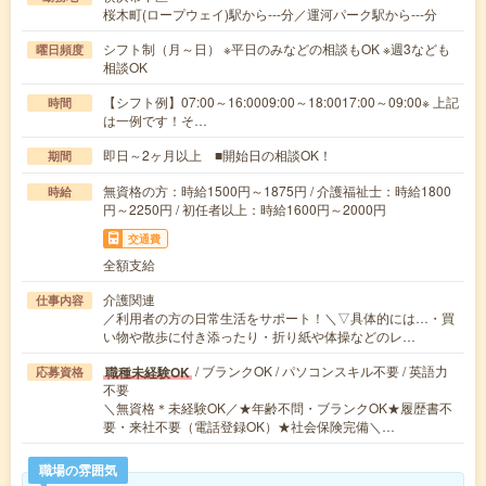
桜木町(ロープウェイ)駅から---分／運河パーク駅から---分
シフト制（月～日） ※平日のみなどの相談もOK ※週3なども
曜日頻度
相談OK
【シフト例】07:00～16:0009:00～18:0017:00～09:00※ 上記
時間
は一例です！そ…
即日～2ヶ月以上 ■開始日の相談OK！
期間
無資格の方：時給1500円～1875円 / 介護福祉士：時給1800
時給
円～2250円 / 初任者以上：時給1600円～2000円
交通費
全額支給
介護関連
仕事内容
／利用者の方の日常生活をサポート！＼▽具体的には…・買
い物や散歩に付き添ったり・折り紙や体操などのレ…
/ ブランクOK / パソコンスキル不要 / 英語力
職種未経験OK
応募資格
不要
＼無資格＊未経験OK／★年齢不問・ブランクOK★履歴書不
要・来社不要（電話登録OK）★社会保険完備＼…
職場の雰囲気