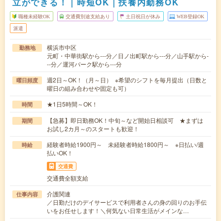
立ができる！｜時短OK｜扶養内勤務OK
職種未経験OK
交通費別途支給あり
土日祝日が休み
WEB登録OK
派遣
横浜市中区
勤務地
元町・中華街駅から---分／日ノ出町駅から---分／山手駅から-
--分／運河パーク駅から---分
週2日～OK！（月～日） ※希望のシフトを毎月提出（日数と
曜日頻度
曜日の組み合わせや固定も可）
★1日5時間～OK！
時間
【急募】即日勤務OK！中旬～など開始日相談可 ★まずは
期間
お試し2カ月～のスタートも歓迎！
経験者時給1900円～ 未経験者時給1800円～ ※日払い/週
時給
払いOK！
交通費
交通費全額支給
介護関連
仕事内容
／日勤だけのデイサービスで利用者さんの身の回りのお手伝
いをお任せします！＼何気ない日常生活がメインな…