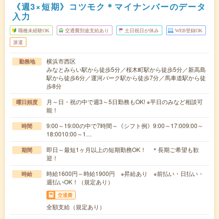
《週3×短期》コツモク＊マイナンバーのデータ
入力
職種未経験OK
交通費別途支給あり
土日祝日が休み
WEB登録OK
派遣
横浜市西区
勤務地
みなとみらい駅から徒歩5分／桜木町駅から徒歩5分／新高島
駅から徒歩6分／運河パーク駅から徒歩7分／馬車道駅から徒
歩8分
月～日・祝の中で週3～5日勤務もOK! ※平日のみなど相談可
曜日頻度
能！
9:00～19:00の中で7時間～《シフト例》9:00～17:009:00～
時間
18:0010:00～1…
即日～最短1ヶ月以上の短期勤務OK！ ＊長期ご希望も歓
期間
迎！
時給1600円～時給1900円 ※昇給あり ※前払い・日払い・
時給
週払いOK！（規定あり）
交通費
全額支給（規定あり）