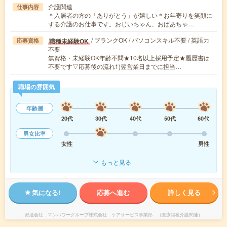
介護関連
仕事内容
＊入居者の方の「ありがとう」が嬉しい＊お年寄りを笑顔に
する介護のお仕事です。おじいちゃん、おばあちゃ…
/ ブランクOK / パソコンスキル不要 / 英語力
職種未経験OK
応募資格
不要
無資格・未経験OK年齢不問★10名以上採用予定★履歴書は
不要です▽応募後の流れ1)翌営業日までに担当…
職場の雰囲気
年齢層
20代
30代
40代
50代
60代
男女比率
女性
男性
もっと見る
気になる!
応募へ進む
詳しく見る
派遣会社
マンパワーグループ株式会社 ケアサービス事業部 （医療福祉介護関連）