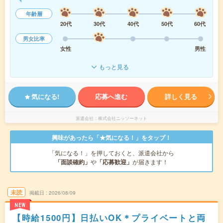
年齢層
20代
30代
40代
50代
60代
男女比率
女性
男性
もっと見る
気になる!
応募へ進む
詳しく見る
派遣会社
株式会社ニッソーネット
興味があったら「★気になる！」をタップ！
「気になる！」を押しておくと、派遣会社から
「面談確約」
や
「応募歓迎」
が届きます！
未読
掲載日
2026/08/09
NEW
【時給1500円】日払いOK＊プライベートと両