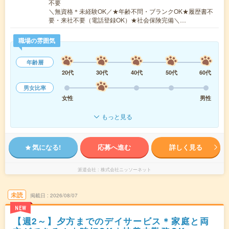
不要
＼無資格＊未経験OK／★年齢不問・ブランクOK★履歴書不
要・来社不要（電話登録OK）★社会保険完備＼…
職場の雰囲気
年齢層
20代
30代
40代
50代
60代
男女比率
女性
男性
もっと見る
気になる!
応募へ進む
詳しく見る
派遣会社
株式会社ニッソーネット
未読
掲載日
2026/08/07
NEW
【週2～】夕方までのデイサービス＊家庭と両