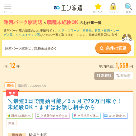
メニュー
気になる!
ログイン
検索
運河パーク駅周辺
×
職種未経験OK
のお仕事一覧
運河パーク駅の派遣のお仕事情報です。
オフィスワーク・事務系
、
営業・販売・サー
ビス系
、
クリエイティブ系
などのお仕事を取り揃えています。職種未経験OKの条件の
他に、
交通費別途支給あり
、
友だちと一緒の応募OK
、
残業なし
などのこだわり条件も
取り揃えています。
条件の変更
運河パーク駅周辺 / 職種未経験OK
12
1,558
全
件
平均時給:
円
時給順
新着順
未読
掲載日
2026/08/09
NEW
＼最短3日で開始可能／3ヵ月で79万円稼ぐ！
未経験OK＊まずはお話し相手から
職種未経験OK
交通費別途支給あり
土日祝日が休み
WEB登録OK
派遣
横浜市中区
勤務地