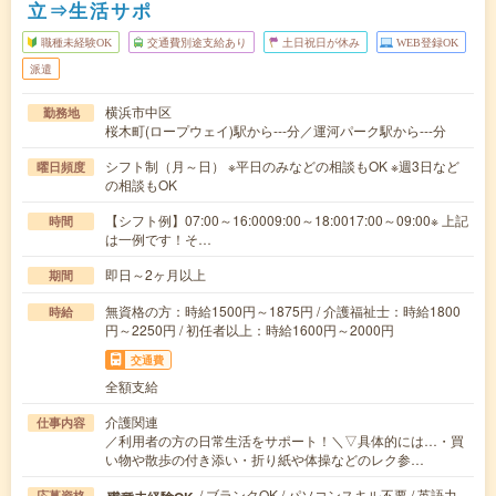
立⇒生活サポ
職種未経験OK
交通費別途支給あり
土日祝日が休み
WEB登録OK
派遣
横浜市中区
勤務地
桜木町(ロープウェイ)駅から---分／運河パーク駅から---分
シフト制（月～日） ※平日のみなどの相談もOK ※週3日など
曜日頻度
の相談もOK
【シフト例】07:00～16:0009:00～18:0017:00～09:00※ 上記
時間
は一例です！そ…
即日～2ヶ月以上
期間
無資格の方：時給1500円～1875円 / 介護福祉士：時給1800
時給
円～2250円 / 初任者以上：時給1600円～2000円
交通費
全額支給
介護関連
仕事内容
／利用者の方の日常生活をサポート！＼▽具体的には…・買
い物や散歩の付き添い・折り紙や体操などのレク参…
/ ブランクOK / パソコンスキル不要 / 英語力
応募資格