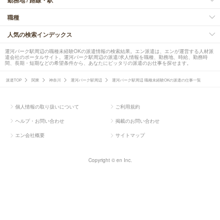
勤務地 / 路線・駅
職種
人気の検索インデックス
運河パーク駅周辺の職種未経験OKの派遣情報の検索結果。エン派遣は、エンが運営する人材派
遣会社のポータルサイト。運河パーク駅周辺の派遣/求人情報を職種、勤務地、時給、勤務時
間、長期・短期などの希望条件から、あなたにピッタリの派遣のお仕事を探せます。
派遣TOP
関東
神奈川
運河パーク駅周辺
運河パーク駅周辺 職種未経験OKの派遣の仕事一覧
個人情報の取り扱いについて
ご利用規約
ヘルプ・お問い合わせ
掲載のお問い合わせ
エン会社概要
サイトマップ
Copyright © en Inc.