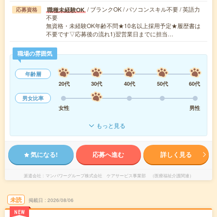
/ ブランクOK / パソコンスキル不要 / 英語力
職種未経験OK
応募資格
不要
無資格・未経験OK年齢不問★10名以上採用予定★履歴書は
不要です▽応募後の流れ1)翌営業日までに担当…
職場の雰囲気
年齢層
20代
30代
40代
50代
60代
男女比率
女性
男性
もっと見る
気になる!
応募へ進む
詳しく見る
派遣会社
マンパワーグループ株式会社 ケアサービス事業部 （医療福祉介護関連）
未読
掲載日
2026/08/06
NEW