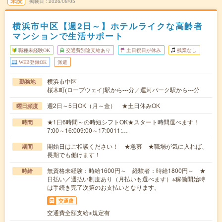
未読
掲載日
2026/08/05
横浜市中区【週2日～】ホテルライクな高齢者
マンションで生活サポート
職種未経験OK
交通費別途支給あり
土日祝日が休み
残業なし
WEB登録OK
派遣
横浜市中区
勤務地
桜木町(ロープウェイ)駅から---分／運河パーク駅から---分
週2日～5日OK（月～金） ★土日休みOK
曜日頻度
★1日6時間～の時短シフトOK★スタート時間選べます！
時間
7:00～16:009:00～17:0011:…
開始日はご相談ください！ ★急募 ★職場が気に入れば、
期間
長期でも働けます！
無資格未経験：時給1600円～ 経験者：時給1800円～ ★
時給
日払い／週払い制度あり（月払いも選べます）※稼働開始時
は手続き完了次第のお支払いとなります。
交通費
交通費全額支給※規定有