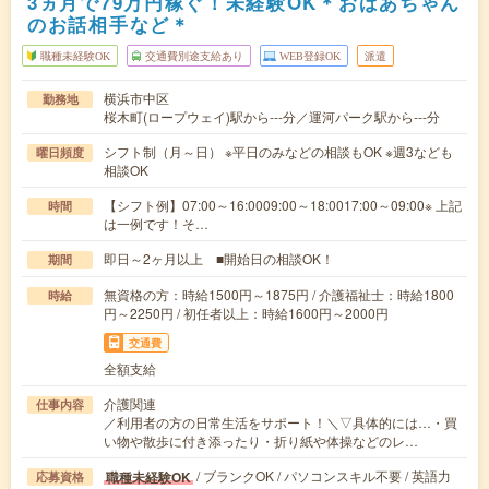
3ヵ月で79万円稼ぐ！未経験OK＊おばあちゃん
のお話相手など＊
職種未経験OK
交通費別途支給あり
WEB登録OK
派遣
横浜市中区
勤務地
桜木町(ロープウェイ)駅から---分／運河パーク駅から---分
シフト制（月～日） ※平日のみなどの相談もOK ※週3なども
曜日頻度
相談OK
【シフト例】07:00～16:0009:00～18:0017:00～09:00※ 上記
時間
は一例です！そ…
即日～2ヶ月以上 ■開始日の相談OK！
期間
無資格の方：時給1500円～1875円 / 介護福祉士：時給1800
時給
円～2250円 / 初任者以上：時給1600円～2000円
交通費
全額支給
介護関連
仕事内容
／利用者の方の日常生活をサポート！＼▽具体的には…・買
い物や散歩に付き添ったり・折り紙や体操などのレ…
/ ブランクOK / パソコンスキル不要 / 英語力
職種未経験OK
応募資格