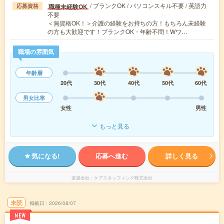
/ ブランクOK / パソコンスキル不要 / 英語力
職種未経験OK
応募資格
不要
＜無資格OK！＞介護の経験をお持ちの方！もちろん未経験
の方も大歓迎です！ブランクOK・年齢不問！Wワ…
職場の雰囲気
年齢層
20代
30代
40代
50代
60代
男女比率
女性
男性
もっと見る
気になる!
応募へ進む
詳しく見る
派遣会社
ケアスタッフィング株式会社
未読
掲載日
2026/08/07
NEW