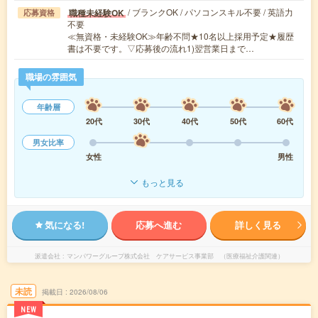
/ ブランクOK / パソコンスキル不要 / 英語力
職種未経験OK
応募資格
不要
≪無資格・未経験OK≫年齢不問★10名以上採用予定★履歴
書は不要です。▽応募後の流れ1)翌営業日まで…
職場の雰囲気
年齢層
20代
30代
40代
50代
60代
男女比率
女性
男性
もっと見る
気になる!
応募へ進む
詳しく見る
派遣会社
マンパワーグループ株式会社 ケアサービス事業部 （医療福祉介護関連）
未読
掲載日
2026/08/06
NEW