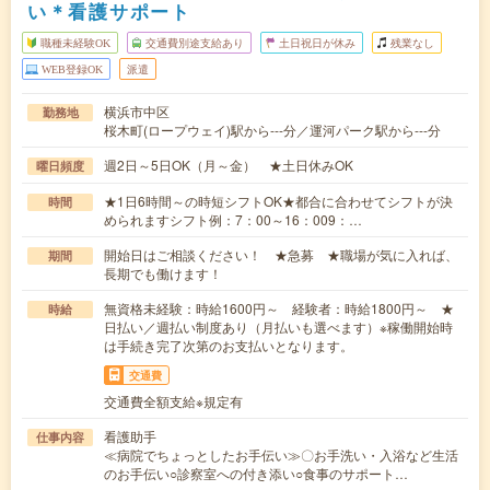
い＊看護サポート
職種未経験OK
交通費別途支給あり
土日祝日が休み
残業なし
WEB登録OK
派遣
横浜市中区
勤務地
桜木町(ロープウェイ)駅から---分／運河パーク駅から---分
週2日～5日OK（月～金） ★土日休みOK
曜日頻度
★1日6時間～の時短シフトOK★都合に合わせてシフトが決
時間
められますシフト例：7：00～16：009：…
開始日はご相談ください！ ★急募 ★職場が気に入れば、
期間
長期でも働けます！
無資格未経験：時給1600円～ 経験者：時給1800円～ ★
時給
日払い／週払い制度あり（月払いも選べます）※稼働開始時
は手続き完了次第のお支払いとなります。
交通費
交通費全額支給※規定有
看護助手
仕事内容
≪病院でちょっとしたお手伝い≫〇お手洗い・入浴など生活
のお手伝い○診察室への付き添い○食事のサポート…