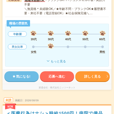
職種未経験OK
不要
＼無資格＊未経験OK／★年齢不問・ブランクOK★履歴書不
要・来社不要（電話登録OK）★社会保険完備＼…
職場の雰囲気
年齢層
20代
30代
40代
50代
60代
男女比率
女性
男性
もっと見る
気になる!
応募へ進む
詳しく見る
派遣会社
株式会社ニッソーネット
未読
掲載日
2026/08/09
NEW
＜医療行為はナシ＞時給1500円！病院で備品