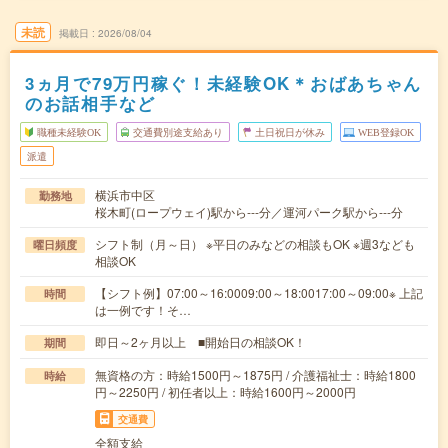
未読
掲載日
2026/08/04
3ヵ月で79万円稼ぐ！未経験OK＊おばあちゃん
のお話相手など
職種未経験OK
交通費別途支給あり
土日祝日が休み
WEB登録OK
派遣
横浜市中区
勤務地
桜木町(ロープウェイ)駅から---分／運河パーク駅から---分
シフト制（月～日） ※平日のみなどの相談もOK ※週3なども
曜日頻度
相談OK
【シフト例】07:00～16:0009:00～18:0017:00～09:00※ 上記
時間
は一例です！そ…
即日～2ヶ月以上 ■開始日の相談OK！
期間
無資格の方：時給1500円～1875円 / 介護福祉士：時給1800
時給
円～2250円 / 初任者以上：時給1600円～2000円
交通費
全額支給