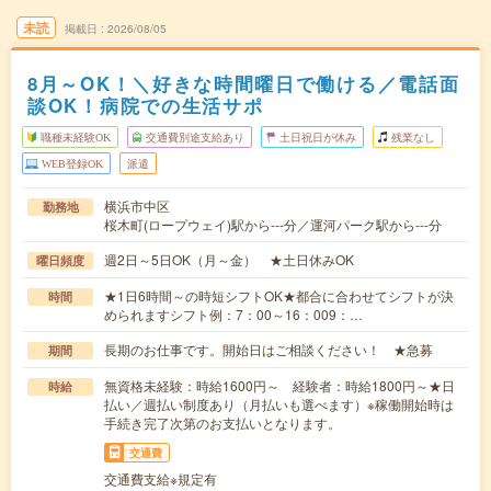
未読
掲載日
2026/08/05
8月～OK！＼好きな時間曜日で働ける／電話面
談OK！病院での生活サポ
職種未経験OK
交通費別途支給あり
土日祝日が休み
残業なし
WEB登録OK
派遣
横浜市中区
勤務地
桜木町(ロープウェイ)駅から---分／運河パーク駅から---分
週2日～5日OK（月～金） ★土日休みOK
曜日頻度
★1日6時間～の時短シフトOK★都合に合わせてシフトが決
時間
められますシフト例：7：00～16：009：…
長期のお仕事です。開始日はご相談ください！ ★急募
期間
無資格未経験：時給1600円～ 経験者：時給1800円～★日
時給
払い／週払い制度あり（月払いも選べます）※稼働開始時は
手続き完了次第のお支払いとなります。
交通費
交通費支給※規定有