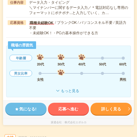
データ入力・タイピング
仕事内容
＼マイナンバーに関するデータ入力／＊電話対応なし専用の
フォーマットにポチポチ...と入力していく、カ…
/ ブランクOK / パソコンスキル不要 / 英語力
職種未経験OK
応募資格
不要
・未経験OK！・PCの基本操作ができる方
職場の雰囲気
年齢層
20代
30代
40代
50代
60代
男女比率
女性
男性
もっと見る
気になる!
応募へ進む
詳しく見る
派遣会社
株式会社エボルカ