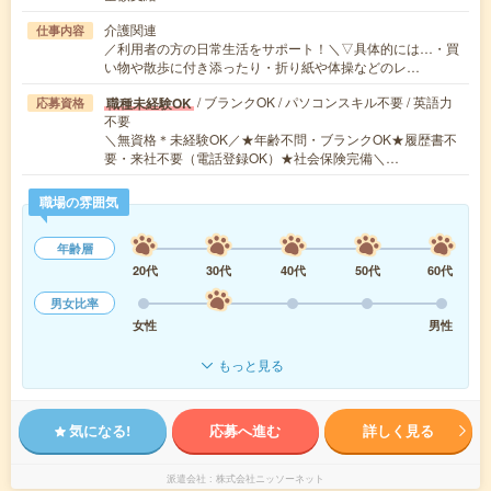
介護関連
仕事内容
／利用者の方の日常生活をサポート！＼▽具体的には…・買
い物や散歩に付き添ったり・折り紙や体操などのレ…
/ ブランクOK / パソコンスキル不要 / 英語力
職種未経験OK
応募資格
不要
＼無資格＊未経験OK／★年齢不問・ブランクOK★履歴書不
要・来社不要（電話登録OK）★社会保険完備＼…
職場の雰囲気
年齢層
20代
30代
40代
50代
60代
男女比率
女性
男性
もっと見る
気になる!
応募へ進む
詳しく見る
派遣会社
株式会社ニッソーネット