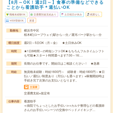
【8月～OK！週2日～】食事の準備などできる
ことから看護助手＊週払いOK
職種未経験OK
交通費別途支給あり
土日祝日が休み
残業なし
WEB登録OK
派遣
横浜市中区
勤務地
桜木町(ロープウェイ)駅から---分／運河パーク駅から---分
週2日～5日OK（月～金） ★土日休みOK
曜日頻度
★1日6時間～の時短シフトOK★もちろんフルタイムシフト
時間
も可能★スタート時間選べます7:00～16:…
長期のお仕事です。開始日はご相談ください！ ★急募
期間
無資格未経験：時給1600円～ 経験者：時給1800円～★日
時給
払い／週払い制度あり（月払いも選べます）※稼働開始時は
手続き完了次第のお支払いとなります。
交通費
交通費支給※規定有
看護助手
仕事内容
≪病院でちょっとしたお手伝い≫○カルテ整理などの看護師
さんのお手伝い○シーツの交換やベッドメイキング…