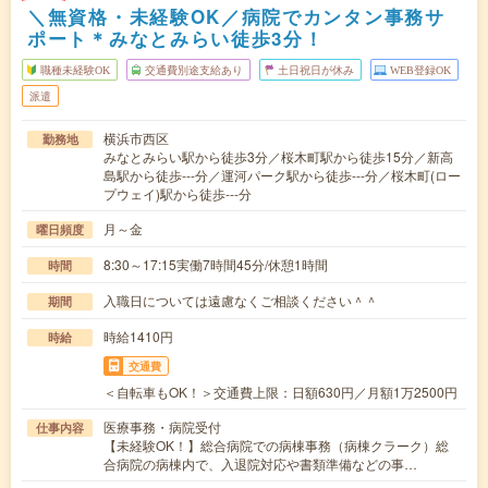
＼無資格・未経験OK／病院でカンタン事務サ
ポート＊みなとみらい徒歩3分！
職種未経験OK
交通費別途支給あり
土日祝日が休み
WEB登録OK
派遣
横浜市西区
勤務地
みなとみらい駅から徒歩3分／桜木町駅から徒歩15分／新高
島駅から徒歩---分／運河パーク駅から徒歩---分／桜木町(ロー
プウェイ)駅から徒歩---分
月～金
曜日頻度
8:30～17:15実働7時間45分/休憩1時間
時間
入職日については遠慮なくご相談ください＾＾
期間
時給1410円
時給
交通費
＜自転車もOK！＞交通費上限：日額630円／月額1万2500円
医療事務・病院受付
仕事内容
【未経験OK！】総合病院での病棟事務（病棟クラーク）総
合病院の病棟内で、入退院対応や書類準備などの事…