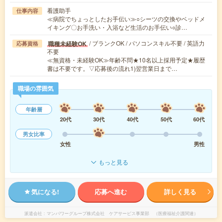
看護助手
仕事内容
≪病院でちょっとしたお手伝い≫○シーツの交換やベッドメ
イキング〇お手洗い・入浴など生活のお手伝い○診…
/ ブランクOK / パソコンスキル不要 / 英語力
職種未経験OK
応募資格
不要
≪無資格・未経験OK≫年齢不問★10名以上採用予定★履歴
書は不要です。▽応募後の流れ1)翌営業日まで…
職場の雰囲気
年齢層
20代
30代
40代
50代
60代
男女比率
女性
男性
もっと見る
気になる!
応募へ進む
詳しく見る
派遣会社
マンパワーグループ株式会社 ケアサービス事業部 （医療福祉介護関連）