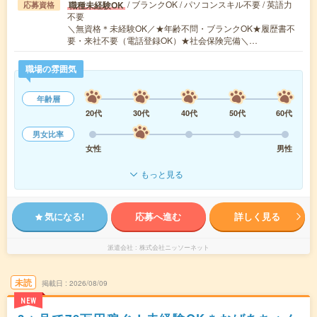
/ ブランクOK / パソコンスキル不要 / 英語力
職種未経験OK
応募資格
不要
＼無資格＊未経験OK／★年齢不問・ブランクOK★履歴書不
要・来社不要（電話登録OK）★社会保険完備＼…
職場の雰囲気
年齢層
20代
30代
40代
50代
60代
男女比率
女性
男性
もっと見る
気になる!
応募へ進む
詳しく見る
派遣会社
株式会社ニッソーネット
未読
掲載日
2026/08/09
NEW