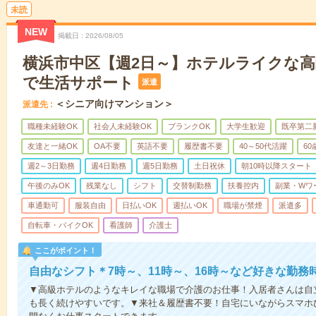
未読
NEW
掲載日
2026/08/05
横浜市中区【週2日～】ホテルライクな
で生活サポート
派遣
＜シニア向けマンション＞
派遣先
職種未経験OK
社会人未経験OK
ブランクOK
大学生歓迎
既卒第二
友達と一緒OK
OA不要
英語不要
履歴書不要
40～50代活躍
6
週2～3日勤務
週4日勤務
週5日勤務
土日祝休
朝10時以降スタート
午後のみOK
残業なし
シフト
交替制勤務
扶養控内
副業・Wワ
車通勤可
服装自由
日払いOK
週払いOK
職場が禁煙
派遣多
自転車・バイクOK
看護師
介護士
ここがポイント！
自由なシフト＊7時～、11時～、16時～など好きな勤務
▼高級ホテルのようなキレイな職場で介護のお仕事！入居者さんは自
も長く続けやすいです。▼来社＆履歴書不要！自宅にいながらスマホ