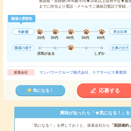
無資格・未経験OK年齢不問★10名以上採用予定★履
までに担当より電話・メールでご連絡2)電話で登録…
職場の雰囲気
年齢層
男女比率
20代
30代
40代
50代
60代
職場の様子
仕事の仕方
活気がある
しずか
マンパワーグループ株式会社 ケアサービス事業部 
派遣会社
応募する
気になる！
興味があったら「★気になる！」を
「気になる！」を押しておくと、派遣会社から
「面談確約