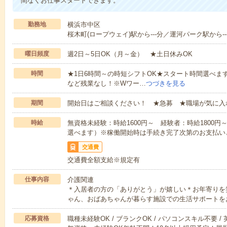
間なくお仕事スタートできます。
勤務地
横浜市中区
桜木町(ロープウェイ)駅から---分／運河パーク駅から--
曜日頻度
週2日～5日OK（月～金） ★土日休みOK
時間
★1日6時間～の時短シフトOK★スタート時間選べます！7:00～1
など残業なし！※Wワー…
つづきを見る
期間
開始日はご相談ください！ ★急募 ★職場が気に入
時給
無資格未経験：時給1600円～ 経験者：時給1800
選べます）※稼働開始時は手続き完了次第のお支払い
交通費
交通費全額支給※規定有
仕事内容
介護関連
＊入居者の方の「ありがとう」が嬉しい＊お年寄りを
ゃん、おばあちゃんが暮らす施設での生活サポートを
応募資格
職種未経験OK / ブランクOK / パソコンスキル不要 /