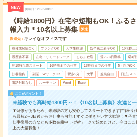
NEW
掲載日
2026/08/05
《時給1800円》在宅や短期もOK！ふる
報入力＊10名以上募集
派遣
キレイなオフィスです
派遣先
職種未経験OK
ブランクOK
大学生歓迎
既卒第二新卒OK
10名以
履歴書不要
在宅・リモートワーク
しゅふ歓迎
週2～3日勤務
週4日
朝10時以降スタート
16時前までの仕事
17時前までの仕事
5ｈ以内OK
扶養控内
副業・WワークOK
駅歩5分
大手
服装自由
日払いOK
電話対応なし
ルーティン
Word
Excel
ここがポイント！
未経験でも高時給1800円～！《10名以上募集》友達と
▼研修があるため、未経験の方も安心してスタートできます(^^)座
ら最短2～3日後からお仕事も可能！すぐに働きたい方大歓迎！▼子
仕事復帰の方なども多数在籍中！≪Wワークで始めたけど、今はここ1
上の大量募集！