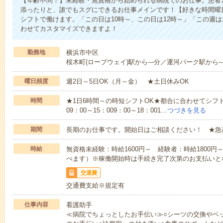
【年齢不問！】未経験・無資格から始められる病院でのお仕事。患者
添ったりと、誰でもスグにできるお仕事メインです！【好きな時間曜日
シフトで働けます。「この日は10時～、この日は12時～」「この週
わせてカスタマイズできますよ！
勤務地
横浜市中区
桜木町(ロープウェイ)駅から---分／運河パーク駅から--
曜日頻度
週2日～5日OK（月～金） ★土日休みOK
時間
★1日6時間～の時短シフトOK★都合に合わせてシフト
09：00～15：009：00～18：001…
つづきを見る
期間
長期のお仕事です。開始日はご相談ください！ ★急
時給
無資格未経験：時給1600円～ 経験者：時給1800
べます）※稼働開始時は手続き完了次第のお支払いと
交通費
交通費支給※規定有
仕事内容
看護助手
≪病院でちょっとしたお手伝い≫○シーツの交換やベ