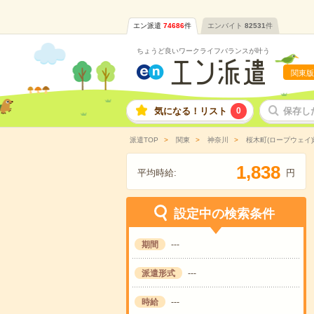
エン派遣
74686
件
エンバイト
82531
件
ちょうど良いワークライフバランスが叶う
関東版
気になる！リスト
0
保存し
派遣TOP
関東
神奈川
桜木町(ロープウェイ
,
1
8
3
8
平均時給:
円
設定中の検索条件
期間
---
派遣形式
---
時給
---