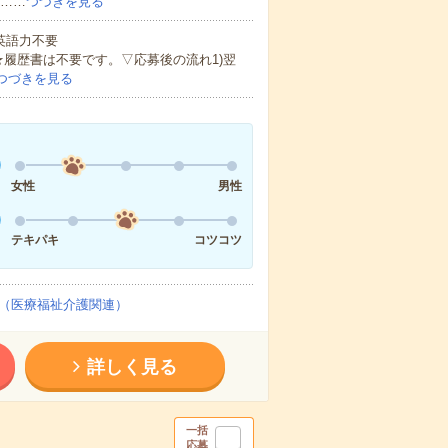
ど……
つづきを見る
 英語力不要
★履歴書は不要です。▽応募後の流れ1)翌
つづきを見る
女性
男性
テキパキ
コツコツ
（医療福祉介護関連）
詳しく見る
一括
応募