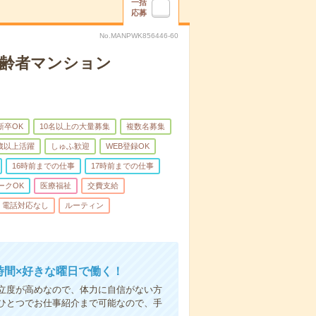
一括
応募
No.MANPWK856446-60
高齢者マンション
新卒OK
10名以上の大量募集
複数名募集
0歳以上活躍
しゅふ歓迎
WEB登録OK
16時前までの仕事
17時前までの仕事
ークOK
医療福祉
交費支給
電話対応なし
ルーティン
時間×好きな曜日で働く！
立度が高めなので、体力に自信がない方
ひとつでお仕事紹介まで可能なので、手