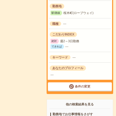
勤務地
桜木町(ロープウェイ)
駅/路線
職種
---
こだわりINDEX
週2～3日勤務
絶対
---
できれば
キーワード
---
あなたのプロフィール
---
条件の変更
他の検索結果を見る
勤務地でお仕事情報をさがす