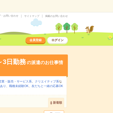
プ・お問い合わせ
サイトマップ
掲載のお問い合わせ
会員登録
ログイン
～3日勤務
の派遣のお仕事情
営業・販売・サービス系
、
クリエイティブ系
な
あり
、
職種未経験OK
、
友だちと一緒の応募OK
新着順