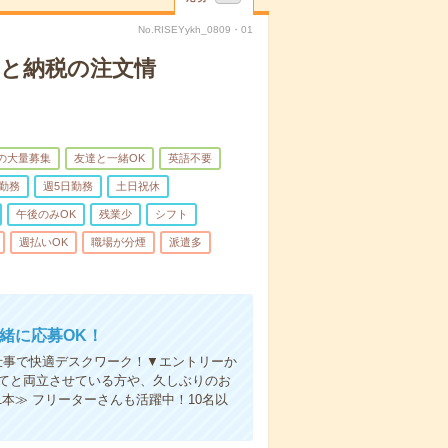
No.RISEYykh_0809・01
さと納税の注文情
上の大量募集
友達と一緒OK
英語不要
勤務
週5日勤務
土日祝休
午後のみOK
残業少
シフト
週払いOK
職場が分煙
派遣多
一緒に応募OK！
り仕事で快適デスクワーク！▼エントリーか
育てと両立させている方や、久しぶりのお
本≫ フリーターさんも活躍中！10名以