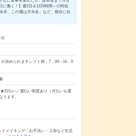
さんに食事を運んだり、診察室まで付き
に働く！】週2日＆1日6時間～の時短
は水木、この週は月水金」など、都合に合
-分
が決められますシフト例：7：00～16：0
募
円～★日払い／週払い制度あり（月払いも選
なります。
ッドメイキング〇お手洗い・入浴など生活