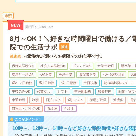
未読
NEW
掲載日
2026/08/05
8月～OK！＼好きな時間曜日で働ける／
院での生活サポ
派遣
≪勤務地が選べる≫病院でのお仕事です。
派遣先
職種未経験OK
社会人未経験OK
ブランクOK
大学生歓迎
既卒第二
友達と一緒OK
OA不要
英語不要
履歴書不要
40～50代活躍
6
週2～3日勤務
週4日勤務
週5日勤務
土日祝休
朝10時以降スタート
午後のみOK
残業なし
シフト
交替制勤務
扶養控内
副業・Wワ
車通勤可
制服
日払いOK
週払いOK
職場が禁煙
派遣多
電
自転車・バイクOK
看護師
介護士
ここがポイント！
10時～、12時～、14時～など好きな勤務時間×好きな曜