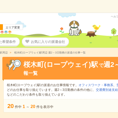
ヘル
エリア変更
た希望条件
お気に入りの派遣会社
)駅周辺
桜木町(ロープウェイ)駅周辺 週2～3日勤務の派遣の仕事一覧
桜木町(ロープウェイ)駅
週2
で
報一覧
桜木町(ロープウェイ)駅の派遣のお仕事情報です。
オフィスワーク・事務系
、
どのお仕事を取り揃えています。週2～3日勤務の条件の他に、
交通費別途支給
などのこだわり条件も取り揃えています。
20
1
20
件中
～
件を表示中