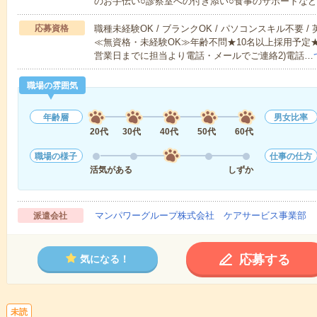
のお手伝い○診察室への付き添い○食事のサポートな
応募資格
職種未経験OK / ブランクOK / パソコンスキル不要 /
≪無資格・未経験OK≫年齢不問★10名以上採用予定
営業日までに担当より電話・メールでご連絡2)電話…
職場の雰囲気
年齢層
男女比率
20代
30代
40代
50代
60代
職場の様子
仕事の仕方
活気がある
しずか
マンパワーグループ株式会社 ケアサービス事業部 
派遣会社
応募する
気になる！
未読