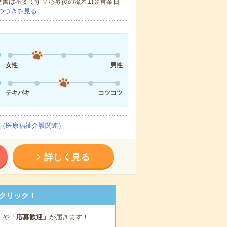
歴書は不要です▽応募後の流れ1)翌営業日
つづきを見る
女性
男性
テキパキ
コツコツ
（医療福祉介護関連）
詳しく見る
クリック！
」
や
「応募歓迎」
が届きます！