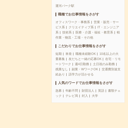
運河パーク駅
職種でお仕事情報をさがす
オフィスワーク・事務系
営業・販売・サー
ビス系
クリエイティブ系
IT・エンジニア
系
技術系
医療・介護・福祉・教育系
軽
作業・物流・工場・その他
こだわりでお仕事情報をさがす
短期
単発
職種未経験OK
10名以上の大
量募集
友だちと一緒の応募OK
在宅・リモ
ートワーク
週4日勤務
土日祝のみ勤務
残業なし
副業・WワークOK
交通費別途支
給あり
語学力が活かせる
人気のワードでお仕事情報をさがす
急募
年齢不問
財団法人
英語
書類チェ
ック
テレビ局
封入
大学