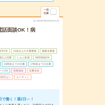
一括
応募
No.MANPWK856446-60
電話面談OK！病
新卒OK
10名以上の大量募集
複数名募集
0歳以上活躍
しゅふ歓迎
WEB登録OK
16時前までの仕事
17時前までの仕事
ークOK
医療福祉
交費支給
話対応なし
ルーティン
日で働く！週2日～！