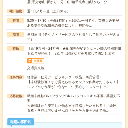
麓(千光寺山)駅から---分／山頂(千光寺山)駅から---分
週5日／月～金（土日休み）
曜日頻度
8:30～17:30（実働8時間）※上記は一例です。業務上必要が
時間
ある場合や配属先の都合により、時間帯…
無期雇用（テクノ・サービスの正社員として勤務いただきま
期間
す）
月給19万円～24万円 ★配属先が変更となった際の待機期間
時給
も給与が発生！ ※給与は経験などを考慮して決定します
交通費
交通費支給
軽作業（仕分け・ピッキング・検品、商品管理）
仕事内容
【未経験歓迎！すぐ覚えられるカンタン作業がたくさん！】
シンプルな作業が中心なので、安心してスタートで…
職種未経験OK / ブランクOK / パソコンスキル不要 / 英語力不
応募資格
要
＼未経験から安定した働き方を目指したい方歓迎！／経験・
資格・学歴は問いません◎「そろそろ腰を据えて働…
職場の雰囲気