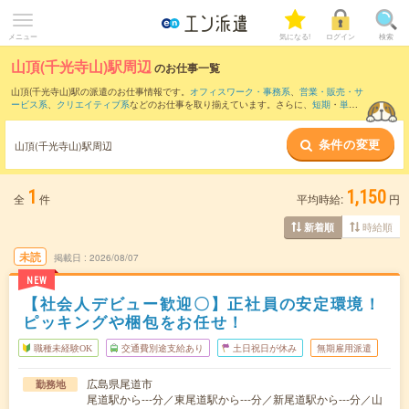
メニュー
気になる!
ログイン
検索
山頂(千光寺山)駅周辺
のお仕事一覧
山頂(千光寺山)駅の派遣のお仕事情報です。
オフィスワーク・事務系
、
営業・販売・サ
ービス系
、
クリエイティブ系
などのお仕事を取り揃えています。さらに、
短期
・
単発
などの期間や、
職種未経験OK
などのこだわり条件で絞り込んでいただけます。
条件の変更
また、
松永駅
・
三原駅
・
尾道駅
・
糸崎駅
・
新尾道駅
など近隣駅のお仕事もご確認いた
山頂(千光寺山)駅周辺
だけます。
1
1,150
全
件
平均時給:
円
時給順
新着順
未読
掲載日
2026/08/07
NEW
【社会人デビュー歓迎〇】正社員の安定環境！
ピッキングや梱包をお任せ！
職種未経験OK
交通費別途支給あり
土日祝日が休み
無期雇用派遣
広島県尾道市
勤務地
尾道駅から---分／東尾道駅から---分／新尾道駅から---分／山