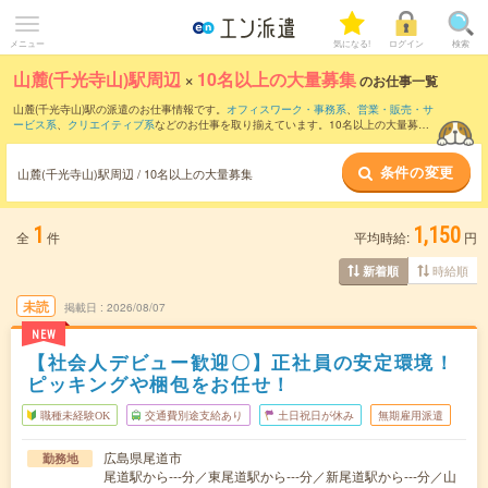
メニュー
気になる!
ログイン
検索
山麓(千光寺山)駅周辺
×
10名以上の大量募集
のお仕事一覧
山麓(千光寺山)駅の派遣のお仕事情報です。
オフィスワーク・事務系
、
営業・販売・サ
ービス系
、
クリエイティブ系
などのお仕事を取り揃えています。10名以上の大量募集
の条件の他に、
交通費別途支給あり
、
職種未経験OK
、
友だちと一緒の応募OK
などの
こだわり条件も取り揃えています。
条件の変更
山麓(千光寺山)駅周辺 / 10名以上の大量募集
1
1,150
全
件
平均時給:
円
時給順
新着順
未読
掲載日
2026/08/07
NEW
【社会人デビュー歓迎〇】正社員の安定環境！
ピッキングや梱包をお任せ！
職種未経験OK
交通費別途支給あり
土日祝日が休み
無期雇用派遣
広島県尾道市
勤務地
尾道駅から---分／東尾道駅から---分／新尾道駅から---分／山