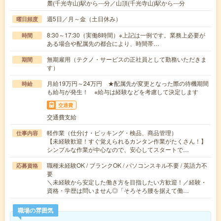
麓(千光寺山)駅から---分／山頂(千光寺山)駅から---分
週5日／月～金（土日休み）
曜日頻度
8:30～17:30（実働8時間）※上記は一例です。業務上必要が
時間
ある場合や配属先の都合により、時間帯…
無期雇用（テクノ・サービスの正社員として勤務いただきま
期間
す）
月給19万円～24万円 ★配属先が変更となった際の待機期間
時給
も給与が発生！ ※給与は経験などを考慮して決定します
交通費
交通費支給
軽作業（仕分け・ピッキング・検品、商品管理）
仕事内容
【未経験歓迎！すぐ覚えられるカンタン作業がたくさん！】
シンプルな作業が中心なので、安心してスタートで…
職種未経験OK / ブランクOK / パソコンスキル不要 / 英語力不
応募資格
要
＼未経験から安定した働き方を目指したい方歓迎！／経験・
資格・学歴は問いません◎「そろそろ腰を据えて働…
職場の雰囲気