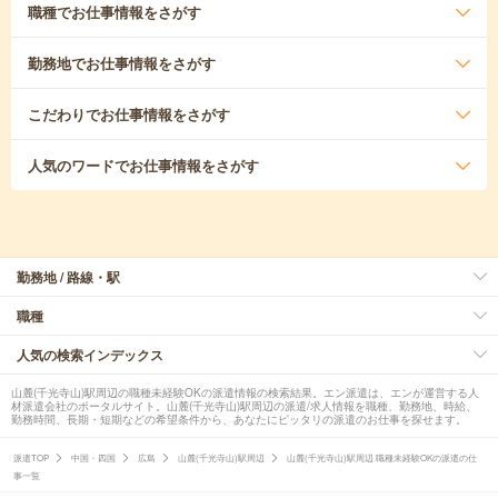
職種
でお仕事情報をさがす
勤務地
でお仕事情報をさがす
こだわり
でお仕事情報をさがす
人気のワード
でお仕事情報をさがす
勤務地 / 路線・駅
職種
人気の検索インデックス
山麓(千光寺山)駅周辺の職種未経験OKの派遣情報の検索結果。エン派遣は、エンが運営する人
材派遣会社のポータルサイト。山麓(千光寺山)駅周辺の派遣/求人情報を職種、勤務地、時給、
勤務時間、長期・短期などの希望条件から、あなたにピッタリの派遣のお仕事を探せます。
派遣TOP
中国・四国
広島
山麓(千光寺山)駅周辺
山麓(千光寺山)駅周辺 職種未経験OKの派遣の仕
事一覧