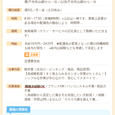
麓(千光寺山)駅から---分／山頂(千光寺山)駅から---分
週5日／月～金（土日休み）
曜日頻度
8:30～17:30（実働8時間）※上記は一例です。業務上必要が
時間
ある場合や配属先の都合により、時間帯…
無期雇用（テクノ・サービスの正社員として勤務いただきま
期間
す）
月給19万円～24万円 ★配属先が変更となった際の待機期間
時給
も給与が発生！ ※給与は経験などを考慮して決定します
交通費
交通費支給
軽作業（仕分け・ピッキング・検品、商品管理）
仕事内容
【未経験歓迎！すぐ覚えられるカンタン作業がたくさん！】
シンプルな作業が中心なので、安心してスタートで…
/ ブランクOK / パソコンスキル不要 / 英語力
職種未経験OK
応募資格
不要
＼未経験から安定した働き方を目指したい方歓迎！／経験・
資格・学歴は問いません◎「そろそろ腰を据えて働…
職場の雰囲気