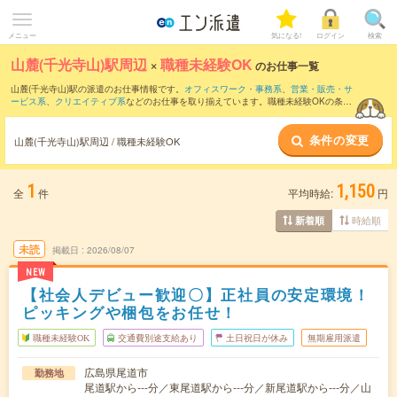
メニュー
気になる!
ログイン
検索
山麓(千光寺山)駅周辺
×
職種未経験OK
のお仕事一覧
山麓(千光寺山)駅の派遣のお仕事情報です。
オフィスワーク・事務系
、
営業・販売・サ
ービス系
、
クリエイティブ系
などのお仕事を取り揃えています。職種未経験OKの条件
の他に、
交通費別途支給あり
、
友だちと一緒の応募OK
、
週4日勤務
などのこだわり条
件も取り揃えています。
条件の変更
山麓(千光寺山)駅周辺 / 職種未経験OK
1
1,150
全
件
平均時給:
円
時給順
新着順
未読
掲載日
2026/08/07
NEW
【社会人デビュー歓迎〇】正社員の安定環境！
ピッキングや梱包をお任せ！
職種未経験OK
交通費別途支給あり
土日祝日が休み
無期雇用派遣
広島県尾道市
勤務地
尾道駅から---分／東尾道駅から---分／新尾道駅から---分／山