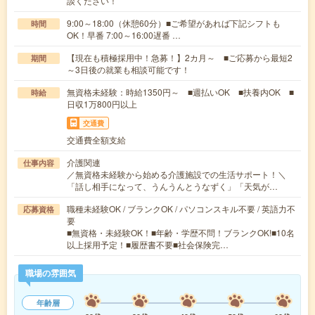
談ください！
9:00～18:00（休憩60分）■ご希望があれば下記シフトも
時間
OK！早番 7:00～16:00遅番 …
【現在も積極採用中！急募！】2カ月～ ■ご応募から最短2
期間
～3日後の就業も相談可能です！
無資格未経験：時給1350円～ ■週払いOK ■扶養内OK ■
時給
日収1万800円以上
交通費
交通費全額支給
介護関連
仕事内容
／無資格未経験から始める介護施設での生活サポート！＼
「話し相手になって、うんうんとうなずく」「天気が…
職種未経験OK / ブランクOK / パソコンスキル不要 / 英語力不
応募資格
要
■無資格・未経験OK！■年齢・学歴不問！ブランクOK!■10名
以上採用予定！■履歴書不要■社会保険完…
職場の雰囲気
年齢層