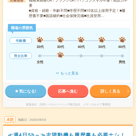
応募資格
要
■資格・経験・年齢不問■学歴不問■10名以上採用予定！■履
歴書不要■面談確約■社会保険完備■社員登用…
職場の雰囲気
年齢層
20代
30代
40代
50代
60代
男女比率
女性
男性
もっと見る
気になる!
応募へ進む
詳しく見る
派遣会社
日研トータルソーシング株式会社 メディカルケア事業部
未読
掲載日
2026/08/03
≪週4日5h～≫志望動機も履歴書も必要ナシ！