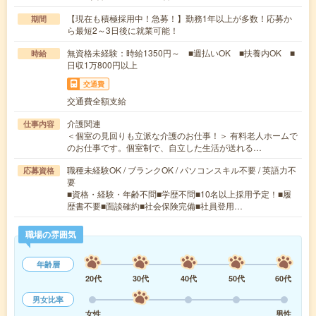
【現在も積極採用中！急募！】勤務1年以上が多数！応募か
期間
ら最短2～3日後に就業可能！
無資格未経験：時給1350円～ ■週払いOK ■扶養内OK ■
時給
日収1万800円以上
交通費
交通費全額支給
介護関連
仕事内容
＜個室の見回りも立派な介護のお仕事！＞ 有料老人ホームで
のお仕事です。個室制で、自立した生活が送れる…
職種未経験OK / ブランクOK / パソコンスキル不要 / 英語力不
応募資格
要
■資格・経験・年齢不問■学歴不問■10名以上採用予定！■履
歴書不要■面談確約■社会保険完備■社員登用…
職場の雰囲気
年齢層
20代
30代
40代
50代
60代
男女比率
女性
男性