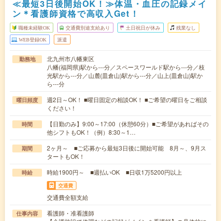
≪最短3日後開始OK！≫体温・血圧の記録メイ
ン＊看護師資格で高収入Get！
職種未経験OK
交通費別途支給あり
土日祝日が休み
残業なし
WEB登録OK
派遣
北九州市八幡東区
勤務地
八幡(福岡県)駅から---分／スペースワールド駅から---分／枝
光駅から---分／山麓(皿倉山)駅から---分／山上(皿倉山)駅か
ら---分
週2日～OK！ ■曜日固定の相談OK！ ■ご希望の曜日をご相談
曜日頻度
ください！
【日勤のみ】9:00～17:00（休憩60分）■ご希望があればその
時間
他シフトもOK！（例）8:30～1…
2ヶ月～ ■ご応募から最短3日後に開始可能 8月～、9月ス
期間
タートもOK！
時給1900円～ ■週払いOK ■日収1万5200円以上
時給
交通費
交通費全額支給
看護師・准看護師
仕事内容