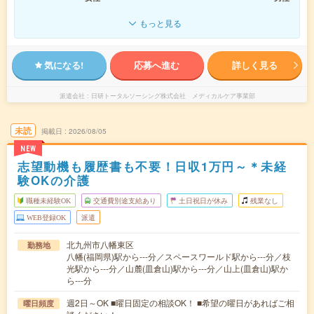
もっと見る
気になる!
応募へ進む
詳しく見る
派遣会社
日研トータルソーシング株式会社 メディカルケア事業部
未読
掲載日
2026/08/05
NEW
志望動機も履歴書も不要！日収1万円～＊未経
験OKの介護
職種未経験OK
交通費別途支給あり
土日祝日が休み
残業なし
WEB登録OK
派遣
北九州市八幡東区
勤務地
八幡(福岡県)駅から---分／スペースワールド駅から---分／枝
光駅から---分／山麓(皿倉山)駅から---分／山上(皿倉山)駅か
ら---分
週2日～OK ■曜日固定の相談OK！ ■希望の曜日があればご相
曜日頻度