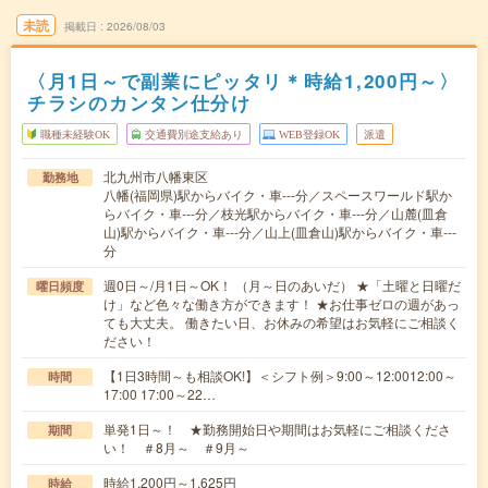
未読
掲載日
2026/08/03
〈月1日～で副業にピッタリ＊時給1,200円～〉
チラシのカンタン仕分け
職種未経験OK
交通費別途支給あり
WEB登録OK
派遣
北九州市八幡東区
勤務地
八幡(福岡県)駅からバイク・車---分／スペースワールド駅か
らバイク・車---分／枝光駅からバイク・車---分／山麓(皿倉
山)駅からバイク・車---分／山上(皿倉山)駅からバイク・車---
分
週0日～/月1日～OK！ （月～日のあいだ） ★「土曜と日曜だ
曜日頻度
け」など色々な働き方ができます！ ★お仕事ゼロの週があっ
ても大丈夫。 働きたい日、お休みの希望はお気軽にご相談く
ださい！
【1日3時間～も相談OK!】＜シフト例＞9:00～12:0012:00～
時間
17:00 17:00～22…
単発1日～！ ★勤務開始日や期間はお気軽にご相談くださ
期間
い！ ＃8月～ ＃9月～
時給1,200円～1,625円
時給