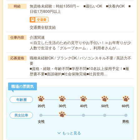
無資格未経験：時給1350円～ ■週払いOK ■扶養内OK ■
時給
日収1万800円以上
交通費
交通費全額支給
介護関連
仕事内容
≪自立した生活のための見守りやお手伝い！≫お年寄りが少
人数で生活する「グループホーム」。利用者さんが…
職種未経験OK / ブランクOK / パソコンスキル不要 / 英語力不
応募資格
要
■資格・経験・年齢不問■学歴不問■10名以上採用予定！■履
歴書不要■面談確約■社会保険完備■社員登用…
職場の雰囲気
年齢層
20代
30代
40代
50代
60代
男女比率
女性
男性
もっと見る