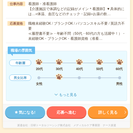
看護師・准看護師
仕事内容
【介護施設で体調などの記録がメイン＊看護師】▼具体的に
は…○体温、血圧などのチェック・記録○お薬の飲…
職種未経験OK / ブランクOK / パソコンスキル不要 / 英語力不
応募資格
要
≪履歴書不要≫・年齢不問（50代・60代の方も活躍中！）・
未経験OK・ブランクOK・看護師資格（准看…
職場の雰囲気
年齢層
20代
30代
40代
50代
60代
男女比率
女性
男性
もっと見る
気になる!
応募へ進む
詳しく見る
派遣会社
日研トータルソーシング株式会社 メディカルケア事業部 ナース派遣