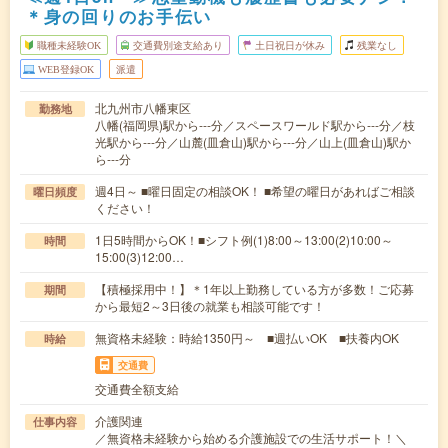
＊身の回りのお手伝い
職種未経験OK
交通費別途支給あり
土日祝日が休み
残業なし
WEB登録OK
派遣
北九州市八幡東区
勤務地
八幡(福岡県)駅から---分／スペースワールド駅から---分／枝
光駅から---分／山麓(皿倉山)駅から---分／山上(皿倉山)駅か
ら---分
週4日～ ■曜日固定の相談OK！ ■希望の曜日があればご相談
曜日頻度
ください！
1日5時間からOK！■シフト例(1)8:00～13:00(2)10:00～
時間
15:00(3)12:00…
【積極採用中！】＊1年以上勤務している方が多数！ご応募
期間
から最短2～3日後の就業も相談可能です！
無資格未経験：時給1350円～ ■週払いOK ■扶養内OK
時給
交通費
交通費全額支給
介護関連
仕事内容
／無資格未経験から始める介護施設での生活サポート！＼