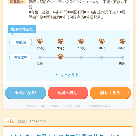
職種未経験OK / ブランクOK / パソコンスキル不要 / 英語力不
応募資格
要
■資格・経験・年齢不問■学歴不問■10名以上採用予定！■履
歴書不要■面談確約■社会保険完備■社員登用…
職場の雰囲気
年齢層
20代
30代
40代
50代
60代
男女比率
女性
男性
もっと見る
気になる!
応募へ進む
詳しく見る
派遣会社
日研トータルソーシング株式会社 メディカルケア事業部
未読
掲載日
2026/08/01