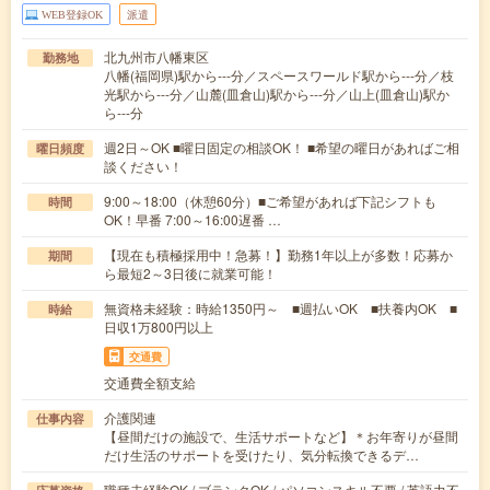
WEB登録OK
派遣
北九州市八幡東区
勤務地
八幡(福岡県)駅から---分／スペースワールド駅から---分／枝
光駅から---分／山麓(皿倉山)駅から---分／山上(皿倉山)駅か
ら---分
週2日～OK ■曜日固定の相談OK！ ■希望の曜日があればご相
曜日頻度
談ください！
9:00～18:00（休憩60分）■ご希望があれば下記シフトも
時間
OK！早番 7:00～16:00遅番 …
【現在も積極採用中！急募！】勤務1年以上が多数！応募か
期間
ら最短2～3日後に就業可能！
無資格未経験：時給1350円～ ■週払いOK ■扶養内OK ■
時給
日収1万800円以上
交通費
交通費全額支給
介護関連
仕事内容
【昼間だけの施設で、生活サポートなど】＊お年寄りが昼間
だけ生活のサポートを受けたり、気分転換できるデ…
職種未経験OK / ブランクOK / パソコンスキル不要 / 英語力不