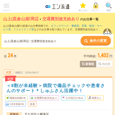
メニュー
気になる!
ログイン
検索
山上(皿倉山)駅周辺
×
交通費別途支給あり
のお仕事一覧
山上(皿倉山)駅の派遣のお仕事情報です。
オフィスワーク・事務系
、
営業・販売・サー
ビス系
、
クリエイティブ系
などのお仕事を取り揃えています。交通費別途支給ありの
条件の他に、
職種未経験OK
、
友だちと一緒の応募OK
、
週4日勤務
などのこだわり条件
も取り揃えています。
条件の変更
山上(皿倉山)駅周辺 / 交通費別途支給あり
24
1,402
全
件
平均時給:
円
時給順
新着順
未読
掲載日
2026/08/07
NEW
＜8割が未経験＞病院で備品チェックや患者さ
んのサポート＊しゅふさん活躍中！
職種未経験OK
交通費別途支給あり
土日祝日が休み
残業なし
WEB登録OK
派遣
北九州市八幡東区
勤務地