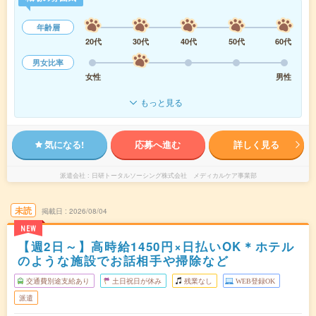
年齢層
20代
30代
40代
50代
60代
男女比率
女性
男性
もっと見る
気になる!
応募へ進む
詳しく見る
派遣会社
日研トータルソーシング株式会社 メディカルケア事業部
未読
掲載日
2026/08/04
NEW
【週2日～】高時給1450円×日払いOK＊ホテル
のような施設でお話相手や掃除など
交通費別途支給あり
土日祝日が休み
残業なし
WEB登録OK
派遣