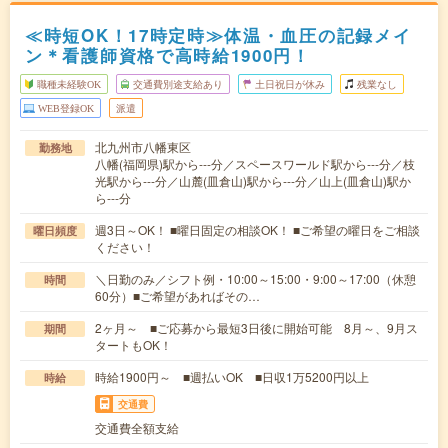
≪時短OK！17時定時≫体温・血圧の記録メイ
ン＊看護師資格で高時給1900円！
職種未経験OK
交通費別途支給あり
土日祝日が休み
残業なし
WEB登録OK
派遣
北九州市八幡東区
勤務地
八幡(福岡県)駅から---分／スペースワールド駅から---分／枝
光駅から---分／山麓(皿倉山)駅から---分／山上(皿倉山)駅か
ら---分
週3日～OK！ ■曜日固定の相談OK！ ■ご希望の曜日をご相談
曜日頻度
ください！
＼日勤のみ／シフト例・10:00～15:00・9:00～17:00（休憩
時間
60分）■ご希望があればその…
2ヶ月～ ■ご応募から最短3日後に開始可能 8月～、9月ス
期間
タートもOK！
時給1900円～ ■週払いOK ■日収1万5200円以上
時給
交通費
交通費全額支給