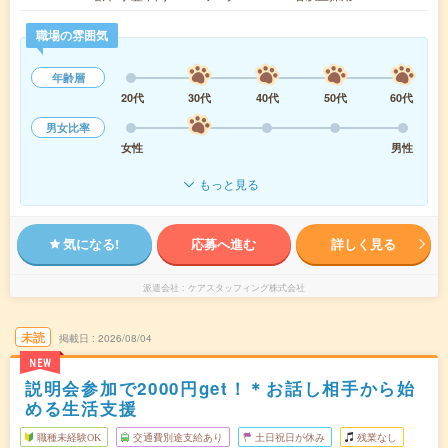
職場の雰囲気
年齢層
20代
30代
40代
50代
60代
男女比率
女性
男性
もっと見る
気になる!
応募へ進む
詳しく見る
派遣会社
ケアスタッフィング株式会社
未読
掲載日
2026/08/04
NEW
説明会参加で2000円get！＊お話し相手から始
める生活支援
職種未経験OK
交通費別途支給あり
土日祝日が休み
残業なし