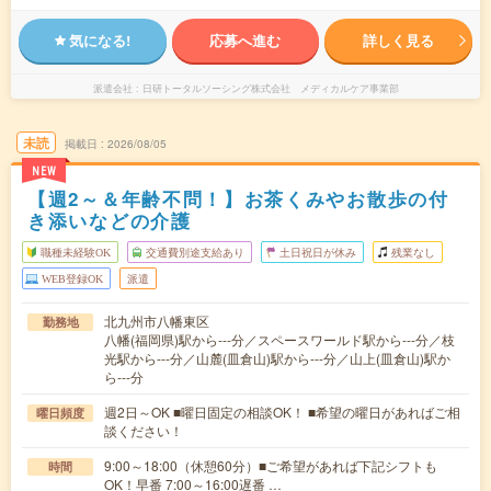
気になる!
応募へ進む
詳しく見る
派遣会社
日研トータルソーシング株式会社 メディカルケア事業部
未読
掲載日
2026/08/05
NEW
【週2～＆年齢不問！】お茶くみやお散歩の付
き添いなどの介護
職種未経験OK
交通費別途支給あり
土日祝日が休み
残業なし
WEB登録OK
派遣
北九州市八幡東区
勤務地
八幡(福岡県)駅から---分／スペースワールド駅から---分／枝
光駅から---分／山麓(皿倉山)駅から---分／山上(皿倉山)駅か
ら---分
週2日～OK ■曜日固定の相談OK！ ■希望の曜日があればご相
曜日頻度
談ください！
9:00～18:00（休憩60分）■ご希望があれば下記シフトも
時間
OK！早番 7:00～16:00遅番 …