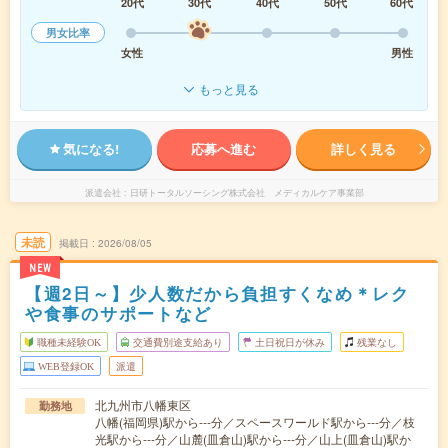
20代
30代
40代
50代
60代
男女比率
女性
男性
もっと見る
気になる!
応募へ進む
詳しく見る
派遣会社
日研トータルソーシング株式会社 メディカルケア事業部
未読
掲載日
2026/08/05
NEW
【週2日～】少人数だから負担すくなめ＊レク
や食事のサポートなど
職種未経験OK
交通費別途支給あり
土日祝日が休み
残業なし
WEB登録OK
派遣
北九州市八幡東区
勤務地
八幡(福岡県)駅から---分／スペースワールド駅から---分／枝
光駅から---分／山麓(皿倉山)駅から---分／山上(皿倉山)駅か