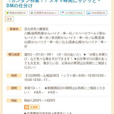
〈カンタン作業！〉スキマ時間にサクッと＊
DMの仕分け
職種未経験OK
交通費別途支給あり
土日祝日が休み
WEB登録OK
派遣
北九州市八幡東区
勤務地
八幡(福岡県)駅からバイク・車---分／スペースワールド駅か
らバイク・車---分／枝光駅からバイク・車---分／山麓(皿倉
山)駅からバイク・車---分／山上(皿倉山)駅からバイク・車---
分
週0日～/月1日～OK！ （月～日のあいだ） ★「火曜と木曜だ
曜日頻度
け」など色々な働き方ができます！ ★お仕事ゼロの週があっ
ても大丈夫。 働きたい日、お休みの希望はお気軽にご相談く
ださい！
【1日3時間～も相談OK!】＜シフト例＞9:00～12:0010:00～
時間
15:00 12:00～17…
単発1日～！ ★勤務開始日や期間はお気軽にご相談くださ
期間
い！ ＃8月～ ＃9月～
時給1,200円～1,625円
時給
交通費
■ 交通費規定内支給 ※派遣先による