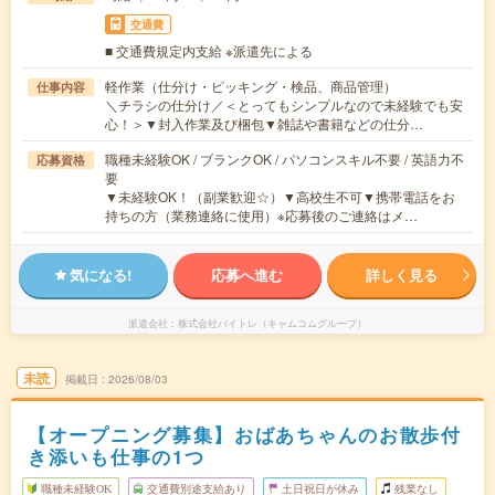
交通費
■ 交通費規定内支給 ※派遣先による
軽作業（仕分け・ピッキング・検品、商品管理）
仕事内容
＼チラシの仕分け／＜とってもシンプルなので未経験でも安
心！＞▼封入作業及び梱包▼雑誌や書籍などの仕分…
職種未経験OK / ブランクOK / パソコンスキル不要 / 英語力不
応募資格
要
▼未経験OK！（副業歓迎☆）▼高校生不可▼携帯電話をお
持ちの方（業務連絡に使用）※応募後のご連絡はメ…
気になる!
応募へ進む
詳しく見る
派遣会社
株式会社バイトレ（キャムコムグループ）
未読
掲載日
2026/08/03
【オープニング募集】おばあちゃんのお散歩付
き添いも仕事の1つ
職種未経験OK
交通費別途支給あり
土日祝日が休み
残業なし