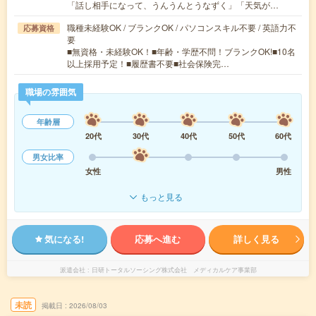
「話し相手になって、うんうんとうなずく」「天気が…
職種未経験OK / ブランクOK / パソコンスキル不要 / 英語力不
応募資格
要
■無資格・未経験OK！■年齢・学歴不問！ブランクOK!■10名
以上採用予定！■履歴書不要■社会保険完…
職場の雰囲気
年齢層
20代
30代
40代
50代
60代
男女比率
女性
男性
もっと見る
気になる!
応募へ進む
詳しく見る
派遣会社
日研トータルソーシング株式会社 メディカルケア事業部
未読
掲載日
2026/08/03