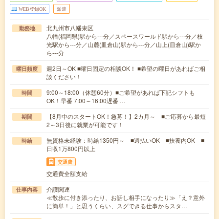
WEB登録OK
派遣
北九州市八幡東区
勤務地
八幡(福岡県)駅から---分／スペースワールド駅から---分／枝
光駅から---分／山麓(皿倉山)駅から---分／山上(皿倉山)駅か
ら---分
週2日～OK ■曜日固定の相談OK！ ■希望の曜日があればご相
曜日頻度
談ください！
9:00～18:00（休憩60分）■ご希望があれば下記シフトも
時間
OK！早番 7:00～16:00遅番 …
【8月中のスタートOK！急募！】2カ月～ ■ご応募から最短
期間
2～3日後に就業が可能です！
無資格未経験：時給1350円～ ■週払いOK ■扶養内OK ■
時給
日収1万800円以上
交通費
交通費全額支給
介護関連
仕事内容
≪散歩に付き添ったり、お話し相手になったり≫「え？意外
に簡単！」と思うくらい、スグできる仕事からスタ…