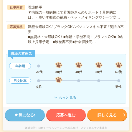
看護助手
仕事内容
▼病院の一般病棟にて看護師さんのサポート！具体的に
は、・車いす搬送の補助・ベットメイキングやシーツ交…
職種未経験OK / ブランクOK / パソコンスキル不要 / 英語力不
応募資格
要
■無資格・未経験OK！■年齢・学歴不問！ブランクOK!■10名
以上採用予定！■履歴書不要■社会保険完…
職場の雰囲気
年齢層
20代
30代
40代
50代
60代
男女比率
女性
男性
もっと見る
気になる!
応募へ進む
詳しく見る
派遣会社
日研トータルソーシング株式会社 メディカルケア事業部