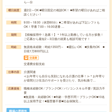
ら---分
週2日～OK ■曜日固定の相談OK！ ■希望の曜日があればご相
曜日頻度
談ください！
9:00～18:00（休憩60分）■ご希望があれば下記シフトも
時間
OK！早番 7:00～16:00遅番 …
【積極採用中！急募！】＊1年以上勤務している方が多数！
期間
ご応募から最短2～3日後の就業も相談可能です！
無資格未経験：時給1350円～ ■週払いOK ■扶養内OK ■
時給
日収1万800円以上
交通費
交通費全額支給
介護関連
仕事内容
≪お年寄りも自分も笑顔になれる介護の仕事！≫＊お年寄り
が昼間だけ生活のサポートを受けたり、気分転換で…
職種未経験OK / ブランクOK / パソコンスキル不要 / 英語力不
応募資格
要
■無資格・未経験OK！■年齢・学歴不問！ブランクOK!■10名
以上採用予定！■履歴書不要■社会保険完…
職場の雰囲気