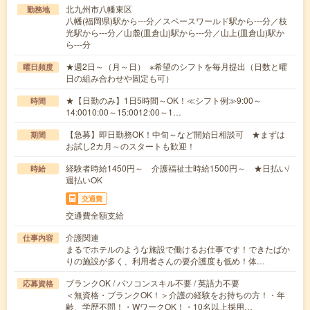
北九州市八幡東区
勤務地
八幡(福岡県)駅から---分／スペースワールド駅から---分／枝
光駅から---分／山麓(皿倉山)駅から---分／山上(皿倉山)駅か
ら---分
★週2日～（月～日） ※希望のシフトを毎月提出（日数と曜
曜日頻度
日の組み合わせや固定も可）
★【日勤のみ】1日5時間～OK！≪シフト例≫9:00～
時間
14:0010:00～15:0012:00～1…
【急募】即日勤務OK！中旬～など開始日相談可 ★まずは
期間
お試し2カ月～のスタートも歓迎！
経験者時給1450円～ 介護福祉士時給1500円～ ★日払い/
時給
週払いOK
交通費
交通費全額支給
介護関連
仕事内容
まるでホテルのような施設で働けるお仕事です！できたばか
りの施設が多く、利用者さんの要介護度も低め！体…
ブランクOK / パソコンスキル不要 / 英語力不要
応募資格
＜無資格・ブランクOK！＞介護の経験をお持ちの方！・年
齢、学歴不問！・WワークOK！・10名以上採用…