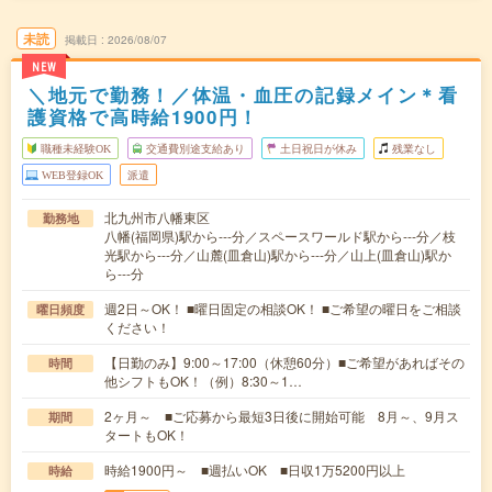
未読
掲載日
2026/08/07
NEW
＼地元で勤務！／体温・血圧の記録メイン＊看
護資格で高時給1900円！
職種未経験OK
交通費別途支給あり
土日祝日が休み
残業なし
WEB登録OK
派遣
北九州市八幡東区
勤務地
八幡(福岡県)駅から---分／スペースワールド駅から---分／枝
光駅から---分／山麓(皿倉山)駅から---分／山上(皿倉山)駅か
ら---分
週2日～OK！ ■曜日固定の相談OK！ ■ご希望の曜日をご相談
曜日頻度
ください！
【日勤のみ】9:00～17:00（休憩60分）■ご希望があればその
時間
他シフトもOK！（例）8:30～1…
2ヶ月～ ■ご応募から最短3日後に開始可能 8月～、9月ス
期間
タートもOK！
時給1900円～ ■週払いOK ■日収1万5200円以上
時給