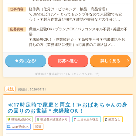
軽作業（仕分け・ピッキング・検品、商品管理）
仕事内容
＼DMの仕分け／＜とってもシンプルなので未経験でも安
心！＞▼封入作業及び梱包▼雑誌や書籍などの仕分け…
職種未経験OK / ブランクOK / パソコンスキル不要 / 英語力不
応募資格
要
▼未経験OK！（副業歓迎☆）▼高校生不可▼携帯電話をお
持ちの方（業務連絡に使用）※応募後のご連絡はメ…
気になる!
応募へ進む
詳しく見る
派遣会社
株式会社バイトレ（キャムコムグループ）
未読
掲載日
2026/07/31
≪17時定時で家庭と両立！≫おばあちゃんの身
の回りのお世話＊未経験OK！
職種未経験OK
交通費別途支給あり
土日祝日が休み
残業なし
WEB登録OK
派遣