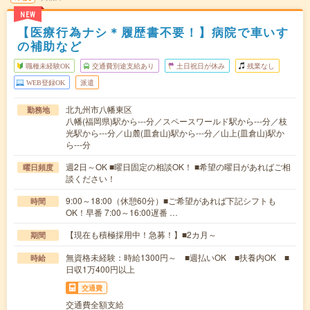
NEW
【医療行為ナシ＊履歴書不要！】病院で車いす
の補助など
職種未経験OK
交通費別途支給あり
土日祝日が休み
残業なし
WEB登録OK
派遣
北九州市八幡東区
勤務地
八幡(福岡県)駅から---分／スペースワールド駅から---分／枝
光駅から---分／山麓(皿倉山)駅から---分／山上(皿倉山)駅か
ら---分
週2日～OK ■曜日固定の相談OK！ ■希望の曜日があればご相
曜日頻度
談ください！
9:00～18:00（休憩60分）■ご希望があれば下記シフトも
時間
OK！早番 7:00～16:00遅番 …
【現在も積極採用中！急募！】■2カ月～
期間
無資格未経験：時給1300円～ ■週払いOK ■扶養内OK ■
時給
日収1万400円以上
交通費
交通費全額支給