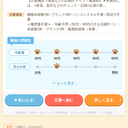
【介護施設で体調などの記録がメイン＊看護師】▼具体的に
は…○体温、血圧などのチェック・記録○お薬の飲…
職種未経験OK / ブランクOK / パソコンスキル不要 / 英語力不
応募資格
要
≪履歴書不要≫・年齢不問（50代・60代の方も活躍中！）・
未経験OK・ブランクOK・看護師資格（准看…
職場の雰囲気
年齢層
20代
30代
40代
50代
60代
男女比率
女性
男性
もっと見る
気になる!
応募へ進む
詳しく見る
派遣会社
日研トータルソーシング株式会社 メディカルケア事業部 ナース派遣
未読
掲載日
2026/08/07