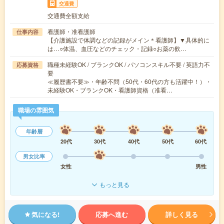
交通費
交通費全額支給
看護師・准看護師
仕事内容
【介護施設で体調などの記録がメイン＊看護師】▼具体的に
は…○体温、血圧などのチェック・記録○お薬の飲…
職種未経験OK / ブランクOK / パソコンスキル不要 / 英語力不
応募資格
要
≪履歴書不要≫・年齢不問（50代・60代の方も活躍中！）・
未経験OK・ブランクOK・看護師資格（准看…
職場の雰囲気
年齢層
20代
30代
40代
50代
60代
男女比率
女性
男性
もっと見る
気になる!
応募へ進む
詳しく見る