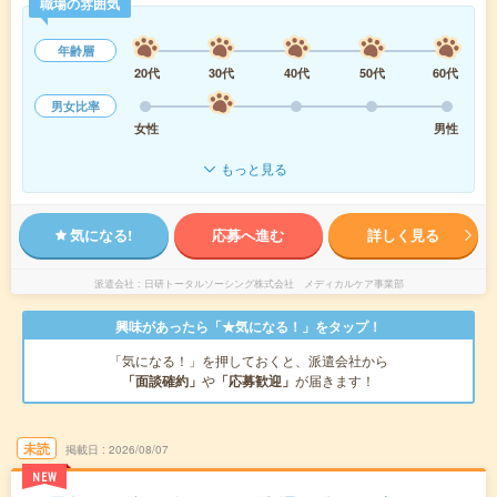
職場の雰囲気
年齢層
20代
30代
40代
50代
60代
男女比率
女性
男性
もっと見る
気になる!
応募へ進む
詳しく見る
派遣会社
日研トータルソーシング株式会社 メディカルケア事業部
興味があったら「★気になる！」をタップ！
「気になる！」を押しておくと、派遣会社から
「面談確約」
や
「応募歓迎」
が届きます！
未読
掲載日
2026/08/07
NEW