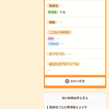
勤務地
宮脇
駅/路線
職種
---
こだわりINDEX
---
絶対
---
できれば
キーワード
---
あなたのプロフィール
---
条件の変更
他の検索結果を見る
勤務地でお仕事情報をさがす