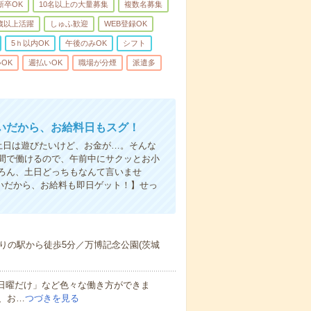
新卒OK
10名以上の大量募集
複数名募集
0歳以上活躍
しゅふ歓迎
WEB登録OK
5ｈ以内OK
午後のみOK
シフト
OK
週払いOK
職場が分煙
派遣多
いだから、お給料日もスグ！
土日は遊びたいけど、お金が…。そんな
間で働けるので、午前中にサクッとお小
ろん、土日どっちもなんて言いませ
払いだから、お給料も即日ゲット！】せっ
りの駅から徒歩5分／万博記念公園(茨城
と日曜だけ」など色々な働き方ができま
、お…
つづきを見る