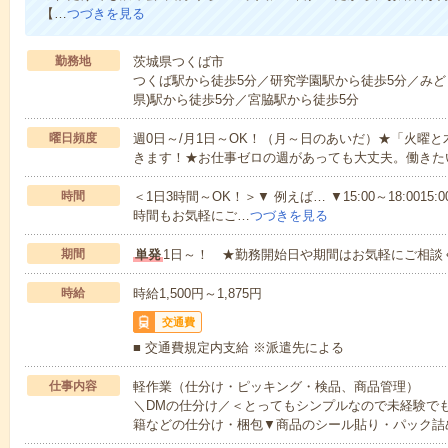
【…
つづきを見る
勤務地
茨城県つくば市
つくば駅から徒歩5分／研究学園駅から徒歩5分／みど
県)駅から徒歩5分／宮脇駅から徒歩5分
曜日頻度
週0日～/月1日～OK！（月～日のあいだ）★「火曜
きます！★お仕事ゼロの週があっても大丈夫。働きた
時間
＜1日3時間～OK！＞▼ 例えば… ▼15:00～18:0015:00
時間もお気軽にご…
つづきを見る
期間
単発
1日～！ ★勤務開始日や期間はお気軽にご相談
時給
時給1,500円～1,875円
交通費
■ 交通費規定内支給 ※派遣先による
仕事内容
軽作業（仕分け・ピッキング・検品、商品管理）
＼DMの仕分け／＜とってもシンプルなので未経験で
籍などの仕分け・梱包▼商品のシール貼り・パック詰