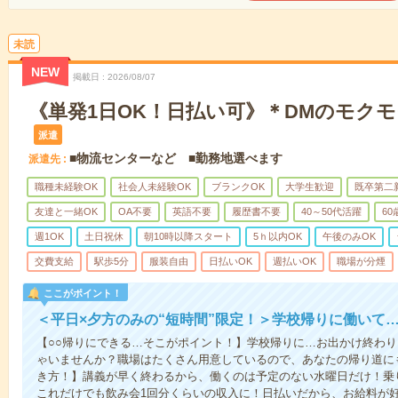
未読
NEW
掲載日
2026/08/07
《単発1日OK！日払い可》＊DMのモク
派遣
■物流センターなど ■勤務地選べます
派遣先
職種未経験OK
社会人未経験OK
ブランクOK
大学生歓迎
既卒第二
友達と一緒OK
OA不要
英語不要
履歴書不要
40～50代活躍
6
週1OK
土日祝休
朝10時以降スタート
5ｈ以内OK
午後のみOK
交費支給
駅歩5分
服装自由
日払いOK
週払いOK
職場が分煙
ここがポイント！
＜平日×夕方のみの“短時間”限定！＞学校帰りに働いて
【○○帰りにできる…そこがポイント！】学校帰りに…お出かけ終わり
ゃいませんか？職場はたくさん用意しているので、あなたの帰り道に
き方！】講義が早く終わるから、働くのは予定のない水曜日だけ！乗
これだけでも飲み会1回分くらいの収入に！日払いだから、お給料が