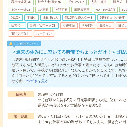
職種未経験OK
社会人未経験OK
ブランクOK
大学生歓迎
既卒第二
友達と一緒OK
OA不要
英語不要
履歴書不要
40～50代活躍
6
週1OK
平日休
土日祝のみ
朝10時以降スタート
16時前までの仕事
扶養控内
副業・WワークOK
交費支給
駅歩5分
服装自由
日払い
電話対応なし
ルーティン
ここがポイント！
＜週末の休みに…空いてる時間でちょっとだけ！＞日払
【週末×短時間でサクッとお小遣い稼ぎ！】平日は学校で忙しいし…
欲張りさんも大満足なのがコチラのお仕事！週末だけ…さらには短時
遣いを稼いで、午後からは遊びに！なんてことができるんです。もち
ん！“1日だけ”だって、“空いてるときだけ”だって良いんです！【日
かく働…
つづきを見る
勤務地
茨城県つくば市
つくば駅から徒歩5分／研究学園駅から徒歩5分／みど
県)駅から徒歩5分／宮脇駅から徒歩5分
曜日頻度
週0日～/月1日～OK！（月～日のあいだ）★「土曜
す！★お仕事ゼロの週があっても大丈夫。働きたい日