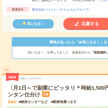
後のご連絡はメールです。「81100_info@ca…
つづき
派遣会社
株式会社バイトレ（キャムコムグループ）
応募する
気になる！
興味があったら「★気になる！」を
「気になる！」を押しておくと、派遣会社から
「面談確約
未読
NEW
掲載日
2026/08/07
〈月1日～で副業にピッタリ＊時給1,50
ンタン仕分け
派遣
■物流センターなど ■勤務地選べます
派遣先