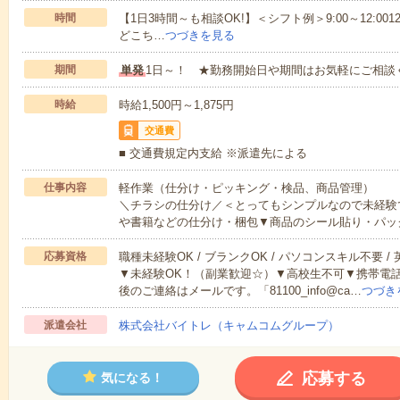
時間
【1日3時間～も相談OK!】＜シフト例＞9:00～12:0012:00～1
どこち…
つづきを見る
期間
単発
1日～！ ★勤務開始日や期間はお気軽にご相談
時給
時給1,500円～1,875円
交通費
■ 交通費規定内支給 ※派遣先による
仕事内容
軽作業（仕分け・ピッキング・検品、商品管理）
＼チラシの仕分け／＜とってもシンプルなので未経験
や書籍などの仕分け・梱包▼商品のシール貼り・パッ
応募資格
職種未経験OK / ブランクOK / パソコンスキル不要 /
▼未経験OK！（副業歓迎☆）▼高校生不可▼携帯電
後のご連絡はメールです。「81100_info@ca…
つづき
派遣会社
株式会社バイトレ（キャムコムグループ）
応募する
気になる！