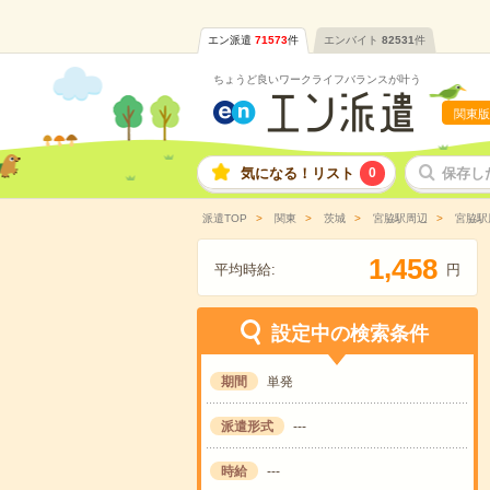
エン派遣
71573
件
エンバイト
82531
件
ちょうど良いワークライフバランスが叶う
関東版
気になる！リスト
0
保存し
派遣TOP
関東
茨城
宮脇駅周辺
宮脇駅
,
1
4
5
8
平均時給:
円
設定中の検索条件
期間
単発
派遣形式
---
時給
---