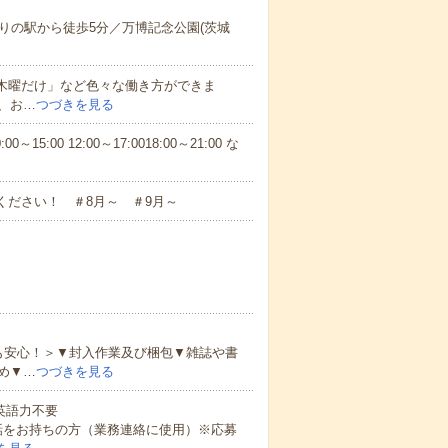
りの駅から徒歩5分／万博記念公園(茨城
と木曜だけ」など色々な働き方ができま
、お…
つづきを見る
5:00 12:00～17:0018:00～21:00 な
ください！ ＃8月～ ＃9月～
も安心！＞▼封入作業及び梱包▼雑誌や書
め▼…
つづきを見る
 英語力不要
話をお持ちの方（業務連絡に使用）※応募