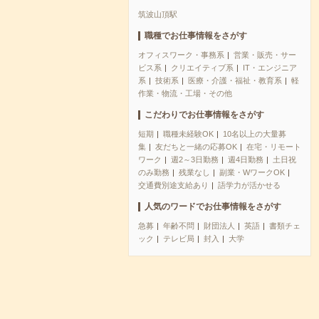
筑波山頂駅
職種でお仕事情報をさがす
オフィスワーク・事務系
営業・販売・サー
ビス系
クリエイティブ系
IT・エンジニア
系
技術系
医療・介護・福祉・教育系
軽
作業・物流・工場・その他
こだわりでお仕事情報をさがす
短期
職種未経験OK
10名以上の大量募
集
友だちと一緒の応募OK
在宅・リモート
ワーク
週2～3日勤務
週4日勤務
土日祝
のみ勤務
残業なし
副業・WワークOK
交通費別途支給あり
語学力が活かせる
人気のワードでお仕事情報をさがす
急募
年齢不問
財団法人
英語
書類チェ
ック
テレビ局
封入
大学