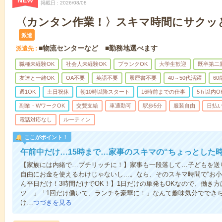
NEW
掲載日
2026/08/08
〈カンタン作業！〉スキマ時間にサクッ
派遣
■物流センターなど ■勤務地選べます
派遣先
職種未経験OK
社会人未経験OK
ブランクOK
大学生歓迎
既卒第二
友達と一緒OK
OA不要
英語不要
履歴書不要
40～50代活躍
6
週1OK
土日祝休
朝10時以降スタート
16時前までの仕事
5ｈ以内O
副業・WワークOK
交費支給
車通勤可
駅歩5分
服装自由
日払い
電話対応なし
ルーティン
ここがポイント！
午前中だけ…15時まで…家事のスキマの“ちょっとした
【家族には内緒で…プチリッチに！】家事も一段落して…子どもを送
自由にお金を使えるわけじゃないし…。なら、そのスキマ時間で“お小
ん平日だけ！3時間だけでOK！】1日だけの単発もOKなので、働き
ツ…」「1回だけ働いて、ランチを豪華に！」なんて趣味気分ででき
け…
つづきを見る