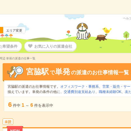
ヘル
エリア変更
た希望条件
お気に入りの派遣会社
周辺 単発の派遣の仕事一覧
宮脇駅
単発
で
の派遣のお仕事情報一覧
宮脇駅の派遣のお仕事情報です。
オフィスワーク・事務系
、
営業・販売・サー
揃えています。単発の条件の他に、
交通費別途支給あり
、
職種未経験OK
、
友
6
1
6
件中
～
件を表示中
未読