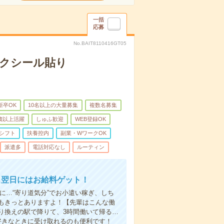
一括
応募
No.BAIT8110416GT05
モクシール貼り
新卒OK
10名以上の大量募集
複数名募集
0歳以上活躍
しゅふ歓迎
WEB登録OK
シフト
扶養控内
副業・WワークOK
派遣多
電話対応なし
ルーティン
…翌日にはお給料ゲット！
に…“寄り道気分”でお小遣い稼ぎ、しち
もきっとありますよ！【先輩はこんな働
り換えの駅で降りて、3時間働いて帰る…
好きなときに受け取れるのも便利です！