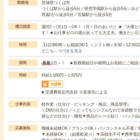
勤務地
茨城県つくば市
つくば駅から徒歩5分／研究学園駅から徒歩5分／みど
県)駅から徒歩5分／宮脇駅から徒歩5分
曜日頻度
週0日～/月1日～OK！（月～日のあいだ）★「火曜
す！★お仕事ゼロの週があっても大丈夫。働きたい日
時間
【1日3時間～も相談OK!】＜シフト例＞9:00～12:0010:00～1
どこち…
つづきを見る
期間
単発
1日～！ ★勤務開始日や期間はお気軽にご相談
時給
時給1,500円～1,875円
交通費
■ 交通費規定内支給 ※派遣先による
仕事内容
軽作業（仕分け・ピッキング・検品、商品管理）
＼DMの仕分け／＜とってもシンプルなので未経験で
籍などの仕分け・梱包▼商品のシール貼り・パック詰
応募資格
職種未経験OK / ブランクOK / パソコンスキル不要 /
▼未経験OK！（副業歓迎☆）▼高校生不可▼携帯電