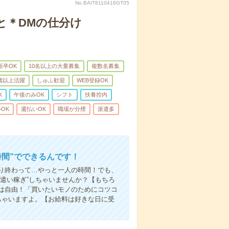
No.BAIT8110416GT05
と＊DMの仕分け
新卒OK
10名以上の大量募集
複数名募集
0歳以上活躍
しゅふ歓迎
WEB登録OK
K
午後のみOK
シフト
扶養控内
OK
週払いOK
職場が分煙
派遣多
時間”でできるんです！
り終わって…やっと一人の時間！でも、
遣い稼ぎ”しちゃいませんか？【もちろ
方は自由！「買いたいモノのためにコツコ
ちゃいますよ。【お給料は好きな日に受