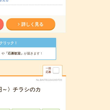
を見る
詳しく見る
クリック！
」
や
「応募歓迎」
が届きます！
一括
応募
No.BAIT8110416GT05
0円～〉チラシのカ