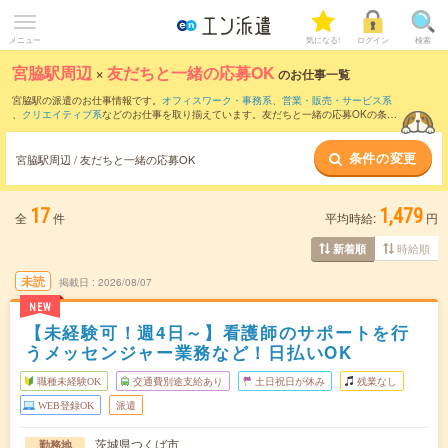
メニュー
気になる!
ログイン
検索
宮脇駅周辺
×
友だちと一緒の応募OK
のお仕事一覧
宮脇駅の派遣のお仕事情報です。
オフィスワーク・事務系
、
営業・販売・サービス系
、
クリエイティブ系
などのお仕事を取り揃えています。友だちと一緒の応募OKの条件
の他に、
交通費別途支給あり
、
職種未経験OK
、
残業なし
などのこだわり条件も取り揃
えています。
条件の変更
宮脇駅周辺 / 友だちと一緒の応募OK
17
1,479
全
件
平均時給:
円
時給順
新着順
未読
掲載日
2026/08/07
NEW
【未経験可！週4日～】看護師のサポートを行
うメッセンジャー業務など！日払いOK
職種未経験OK
交通費別途支給あり
土日祝日が休み
残業なし
WEB登録OK
派遣
茨城県つくば市
勤務地