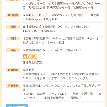
つくば駅から---分／研究学園駅から---分／みどりの駅から---
分／万博記念公園(茨城県)駅から---分／宮脇駅から---分
★週4日～（月～日） ※希望のシフトを毎月提出（日数と曜
曜日頻度
日の組み合わせや固定も可）
★【日勤のみ】1日5時間～OK！≪シフト例≫9:00～
時間
14:0010:00～15:0012:00～1…
【急募】即日勤務OK！中旬～など開始日相談可 ★まずは
期間
お試し2カ月～のスタートも歓迎！
未経験者時給1550円～ ※日払い/週払いOK！
時給
交通費
交通費全額支給
看護助手
仕事内容
＜医療現場を支える、縁の下の力持ち＞病院内で看護師さん
のサポートをお願いします。出来るところから少し…
職種未経験OK / ブランクOK / パソコンスキル不要 / 英語力不
応募資格
要
＜未経験・無資格・ブランクOK！＞・年齢、学歴不問！・W
ワークOK！・10名以上採用予定！・履歴書不…