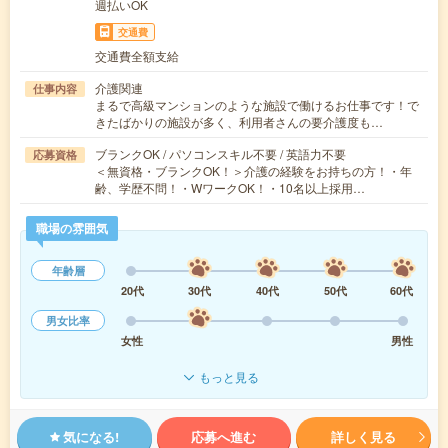
週払いOK
交通費
交通費全額支給
介護関連
仕事内容
まるで高級マンションのような施設で働けるお仕事です！で
きたばかりの施設が多く、利用者さんの要介護度も…
ブランクOK / パソコンスキル不要 / 英語力不要
応募資格
＜無資格・ブランクOK！＞介護の経験をお持ちの方！・年
齢、学歴不問！・WワークOK！・10名以上採用…
職場の雰囲気
年齢層
20代
30代
40代
50代
60代
男女比率
女性
男性
もっと見る
気になる!
応募へ進む
詳しく見る