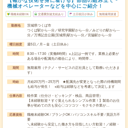
【確かな技術を身に着ける】部品の組み立て＊
機械オペレーターなどを中心にご紹介！
職種未経験OK
交通費別途支給あり
土日祝日が休み
無期雇用派遣
茨城県つくば市
勤務地
つくば駅から---分／研究学園駅から---分／みどりの駅から---
分／万博記念公園(茨城県)駅から---分／宮脇駅から---分
週5日／月～金（土日休み）
曜日頻度
8:30～17:30（実働8時間）※上記は一例です。業務上必要が
時間
ある場合や配属先の都合により、時間帯…
無期雇用（テクノ・サービスの正社員として勤務いただきま
期間
す）
月給20万円～25万円 ★配属先が変更となった際の待機期間
時給
も給与が発生！ ※給与は経験などを考慮して決定します
軽作業（仕分け・ピッキング・検品、商品管理）
仕事内容
【未経験歓迎＊すぐ覚えられるシンプル作業！】製造のお仕
事が初めての方も安心〇コツコツ・モクモク作業が…
職種未経験OK / ブランクOK / パソコンスキル不要 / 英語力不
応募資格
要
＼未経験から安定した働き方を目指したい方歓迎！／経験・