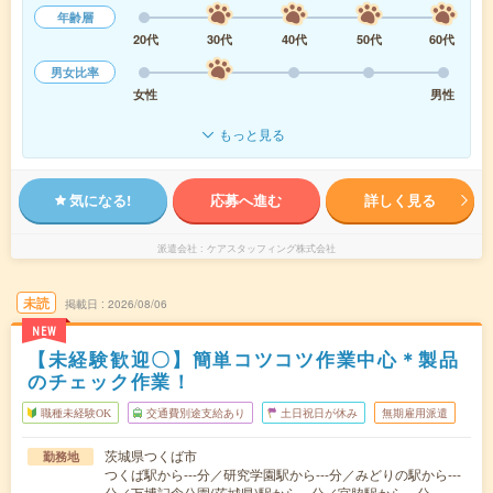
年齢層
20代
30代
40代
50代
60代
男女比率
女性
男性
もっと見る
気になる!
応募へ進む
詳しく見る
派遣会社
ケアスタッフィング株式会社
未読
掲載日
2026/08/06
NEW
【未経験歓迎〇】簡単コツコツ作業中心＊製品
のチェック作業！
職種未経験OK
交通費別途支給あり
土日祝日が休み
無期雇用派遣
茨城県つくば市
勤務地
つくば駅から---分／研究学園駅から---分／みどりの駅から---
分／万博記念公園(茨城県)駅から---分／宮脇駅から---分