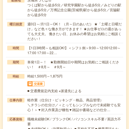
勤務地
つくば駅から徒歩5分／研究学園駅から徒歩5分／みどりの駅
から徒歩5分／万博記念公園(茨城県)駅から徒歩5分／宮脇駅
から徒歩5分
週0日～/月1日～OK！ （月～日のあいだ） ★「土曜と日曜だ
曜日頻度
け」など色々な働き方ができます！ ★お仕事ゼロの週があっ
ても大丈夫。 働きたい日、お休みの希望はお気軽にご相談く
ださい！
【1日3時間～も相談OK!】＜シフト例＞9:00～12:0012:00～
時間
17:00 17:00～22…
単発1日～！ ★勤務開始日や期間はお気軽にご相談くださ
期間
い！ ＃8月～ ＃9月～
時給1,500円～1,875円
時給
交通費
■ 交通費規定内支給 ※派遣先による
軽作業（仕分け・ピッキング・検品、商品管理）
仕事内容
＼チラシの仕分け／＜とってもシンプルなので未経験でも安
心！＞▼封入作業及び梱包▼雑誌や書籍などの仕分…
職種未経験OK / ブランクOK / パソコンスキル不要 / 英語力不
応募資格
要
▼未経験OK！（副業歓迎☆）▼高校生不可▼携帯電話をお