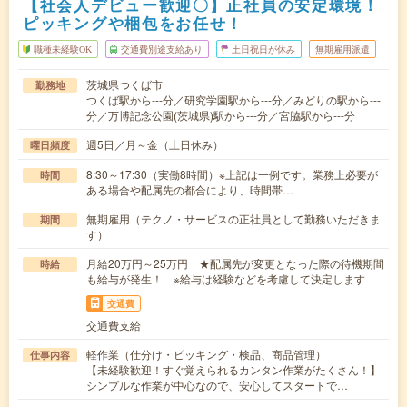
【社会人デビュー歓迎〇】正社員の安定環境！
ピッキングや梱包をお任せ！
職種未経験OK
交通費別途支給あり
土日祝日が休み
無期雇用派遣
茨城県つくば市
勤務地
つくば駅から---分／研究学園駅から---分／みどりの駅から---
分／万博記念公園(茨城県)駅から---分／宮脇駅から---分
週5日／月～金（土日休み）
曜日頻度
8:30～17:30（実働8時間）※上記は一例です。業務上必要が
時間
ある場合や配属先の都合により、時間帯…
無期雇用（テクノ・サービスの正社員として勤務いただきま
期間
す）
月給20万円～25万円 ★配属先が変更となった際の待機期間
時給
も給与が発生！ ※給与は経験などを考慮して決定します
交通費
交通費支給
軽作業（仕分け・ピッキング・検品、商品管理）
仕事内容
【未経験歓迎！すぐ覚えられるカンタン作業がたくさん！】
シンプルな作業が中心なので、安心してスタートで…