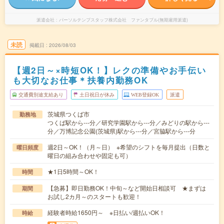
派遣会社
パーソルテンプスタッフ株式会社 ファンタブル(無期雇用派遣)
未読
掲載日
2026/08/03
【週2日～×時短OK！】レクの準備やお手伝い
も大切なお仕事＊扶養内勤務OK
交通費別途支給あり
土日祝日が休み
WEB登録OK
派遣
茨城県つくば市
勤務地
つくば駅から---分／研究学園駅から---分／みどりの駅から---
分／万博記念公園(茨城県)駅から---分／宮脇駅から---分
週2日～OK！（月～日） ※希望のシフトを毎月提出（日数と
曜日頻度
曜日の組み合わせや固定も可）
★1日5時間～OK！
時間
【急募】即日勤務OK！中旬～など開始日相談可 ★まずは
期間
お試し2カ月～のスタートも歓迎！
経験者時給1650円～ ※日払い/週払いOK！
時給