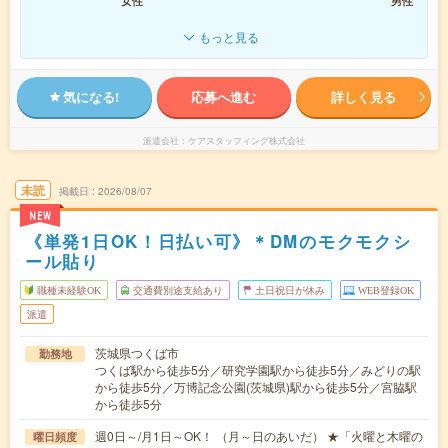
女性
男性
もっと見る
気になる!
応募へ進む
詳しく見る
派遣会社
ケアスタッフィング株式会社
未読
掲載日
2026/08/07
NEW
《単発1日OK！日払い可》＊DMのモクモクシ
ール貼り
職種未経験OK
交通費別途支給あり
土日祝日が休み
WEB登録OK
派遣
茨城県つくば市
勤務地
つくば駅から徒歩5分／研究学園駅から徒歩5分／みどりの駅
から徒歩5分／万博記念公園(茨城県)駅から徒歩5分／宮脇駅
から徒歩5分
週0日～/月1日～OK！ （月～日のあいだ） ★「火曜と木曜の
曜日頻度