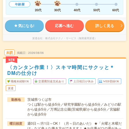
年齢層
20代
30代
40代
50代
60代
気になる!
応募へ進む
詳しく見る
派遣会社
株式会社テクノ・サービス（無期雇用派遣）
未読
掲載日
2026/08/06
NEW
〈カンタン作業！〉スキマ時間にサクッと＊
DMの仕分け
職種未経験OK
交通費別途支給あり
土日祝日が休み
WEB登録OK
派遣
茨城県つくば市
勤務地
つくば駅から徒歩5分／研究学園駅から徒歩5分／みどりの駅
から徒歩5分／万博記念公園(茨城県)駅から徒歩5分／宮脇駅
から徒歩5分
週0日～/月1日～OK！ （月～日のあいだ） ★「火曜と木曜だ
曜日頻度
け」など色々な働き方ができます！ ★お仕事ゼロの週があっ