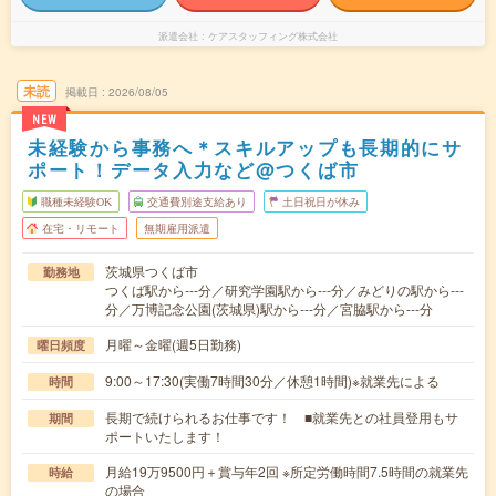
派遣会社
ケアスタッフィング株式会社
未読
掲載日
2026/08/05
NEW
未経験から事務へ＊スキルアップも長期的にサ
ポート！データ入力など@つくば市
職種未経験OK
交通費別途支給あり
土日祝日が休み
在宅・リモート
無期雇用派遣
茨城県つくば市
勤務地
つくば駅から---分／研究学園駅から---分／みどりの駅から---
分／万博記念公園(茨城県)駅から---分／宮脇駅から---分
月曜～金曜(週5日勤務)
曜日頻度
9:00～17:30(実働7時間30分／休憩1時間)※就業先による
時間
長期で続けられるお仕事です！ ■就業先との社員登用もサ
期間
ポートいたします！
月給19万9500円＋賞与年2回 ※所定労働時間7.5時間の就業先
時給
の場合