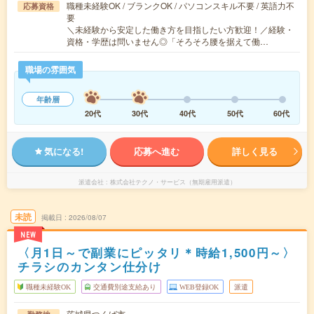
職種未経験OK / ブランクOK / パソコンスキル不要 / 英語力不
応募資格
要
＼未経験から安定した働き方を目指したい方歓迎！／経験・
資格・学歴は問いません◎「そろそろ腰を据えて働…
職場の雰囲気
年齢層
20代
30代
40代
50代
60代
気になる!
応募へ進む
詳しく見る
派遣会社
株式会社テクノ・サービス（無期雇用派遣）
未読
掲載日
2026/08/07
NEW
〈月1日～で副業にピッタリ＊時給1,500円～〉
チラシのカンタン仕分け
職種未経験OK
交通費別途支給あり
WEB登録OK
派遣
茨城県つくば市