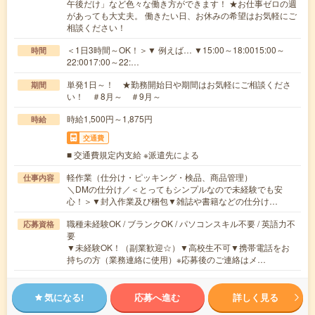
午後だけ」など色々な働き方ができます！ ★お仕事ゼロの週
があっても大丈夫。 働きたい日、お休みの希望はお気軽にご
相談ください！
＜1日3時間～OK！＞▼ 例えば… ▼15:00～18:0015:00～
時間
22:0017:00～22:…
単発1日～！ ★勤務開始日や期間はお気軽にご相談くださ
期間
い！ ＃8月～ ＃9月～
時給1,500円～1,875円
時給
交通費
■ 交通費規定内支給 ※派遣先による
軽作業（仕分け・ピッキング・検品、商品管理）
仕事内容
＼DMの仕分け／＜とってもシンプルなので未経験でも安
心！＞▼封入作業及び梱包▼雑誌や書籍などの仕分け…
職種未経験OK / ブランクOK / パソコンスキル不要 / 英語力不
応募資格
要
▼未経験OK！（副業歓迎☆）▼高校生不可▼携帯電話をお
持ちの方（業務連絡に使用）※応募後のご連絡はメ…
気になる!
応募へ進む
詳しく見る