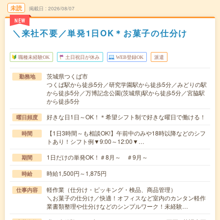
未読
掲載日
2026/08/07
NEW
＼来社不要／単発1日OK＊お菓子の仕分け
職種未経験OK
土日祝日が休み
WEB登録OK
派遣
茨城県つくば市
勤務地
つくば駅から徒歩5分／研究学園駅から徒歩5分／みどりの駅
から徒歩5分／万博記念公園(茨城県)駅から徒歩5分／宮脇駅
から徒歩5分
好きな日1日～OK！＊希望シフト制で好きな曜日で働ける！
曜日頻度
【1日3時間～も相談OK!】午前中のみや18時以降などのシフ
時間
トあり！シフト例▼9:00～12:00▼…
1日だけの単発OK！＃8月～ ＃9月～
期間
時給1,500円～1,875円
時給
軽作業（仕分け・ピッキング・検品、商品管理）
仕事内容
＼お菓子の仕分け／快適！オフィスなど室内のカンタン軽作
業書類整理や仕分けなどのシンプルワーク！未経験…