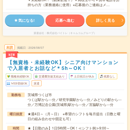
持ちの方（業務連絡に使用）※応募後のご連絡はメ…
気になる!
応募へ進む
詳しく見る
派遣会社
株式会社バイトレ（キャムコムグループ）
未読
掲載日
2026/08/07
NEW
【無資格・未経験OK】シニア向けマンション
で入居者とお話など＊5h～OK！
職種未経験OK
交通費別途支給あり
土日祝日が休み
残業なし
WEB登録OK
派遣
茨城県つくば市
勤務地
つくば駅から---分／研究学園駅から---分／みどりの駅から---
分／万博記念公園(茨城県)駅から---分／宮脇駅から---分
★週4日～（月～日） ※希望のシフトを毎月提出（日数と曜
曜日頻度
日の組み合わせや固定も可）
★【日勤のみ】1日5時間～OK！≪シフト例≫9:00～
時間