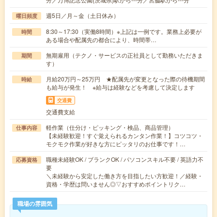
週5日／月～金（土日休み）
曜日頻度
8:30～17:30（実働8時間）※上記は一例です。業務上必要が
時間
ある場合や配属先の都合により、時間帯…
無期雇用（テクノ・サービスの正社員として勤務いただきま
期間
す）
月給20万円～25万円 ★配属先が変更となった際の待機期間
時給
も給与が発生！ ※給与は経験などを考慮して決定します
交通費
交通費支給
軽作業（仕分け・ピッキング・検品、商品管理）
仕事内容
【未経験歓迎！すぐ覚えられるカンタン作業！】コツコツ・
モクモク作業が好きな方にピッタリのお仕事です！…
職種未経験OK / ブランクOK / パソコンスキル不要 / 英語力不
応募資格
要
＼未経験から安定した働き方を目指したい方歓迎！／経験・
資格・学歴は問いません◎▽おすすめポイントリク…
職場の雰囲気