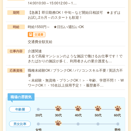
14:0010:00～15:0012:00～1…
【急募】即日勤務OK！中旬～など開始日相談可 ★まずは
期間
お試し2カ月～のスタートも歓迎！
時給1550円～ ★日払い/週払いOK
時給
交通費
交通費全額支給
介護関連
仕事内容
まるで高級マンションのような施設で働けるお仕事です！で
きたばかりの施設が多く、利用者さんの要介護度も…
職種未経験OK / ブランクOK / パソコンスキル不要 / 英語力不
応募資格
要
＜未経験・無資格・ブランクOK！＞・年齢、学歴不問！・W
ワークOK！・10名以上採用予定！・履歴書不…
職場の雰囲気
年齢層
20代
30代
40代
50代
60代
男女比率
女性
男性