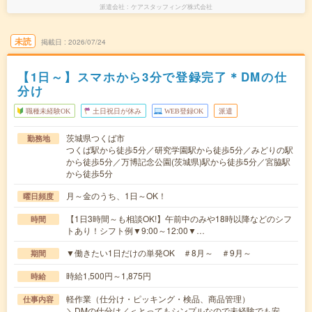
派遣会社
ケアスタッフィング株式会社
未読
掲載日
2026/07/24
【1日～】スマホから3分で登録完了＊DMの仕
分け
職種未経験OK
土日祝日が休み
WEB登録OK
派遣
茨城県つくば市
勤務地
つくば駅から徒歩5分／研究学園駅から徒歩5分／みどりの駅
から徒歩5分／万博記念公園(茨城県)駅から徒歩5分／宮脇駅
から徒歩5分
月～金のうち、1日～OK！
曜日頻度
【1日3時間～も相談OK!】午前中のみや18時以降などのシフ
時間
トあり！シフト例▼9:00～12:00▼…
▼働きたい1日だけの単発OK ＃8月～ ＃9月～
期間
時給1,500円～1,875円
時給
軽作業（仕分け・ピッキング・検品、商品管理）
仕事内容
＼DMの仕分け／＜とってもシンプルなので未経験でも安