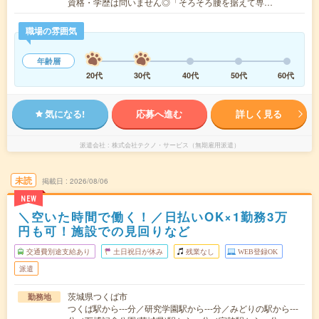
資格・学歴は問いません◎「そろそろ腰を据えて専…
職場の雰囲気
年齢層
20代
30代
40代
50代
60代
気になる!
応募へ進む
詳しく見る
派遣会社
株式会社テクノ・サービス（無期雇用派遣）
未読
掲載日
2026/08/06
NEW
＼空いた時間で働く！／日払いOK×1勤務3万
円も可！施設での見回りなど
交通費別途支給あり
土日祝日が休み
残業なし
WEB登録OK
派遣
茨城県つくば市
勤務地
つくば駅から---分／研究学園駅から---分／みどりの駅から---