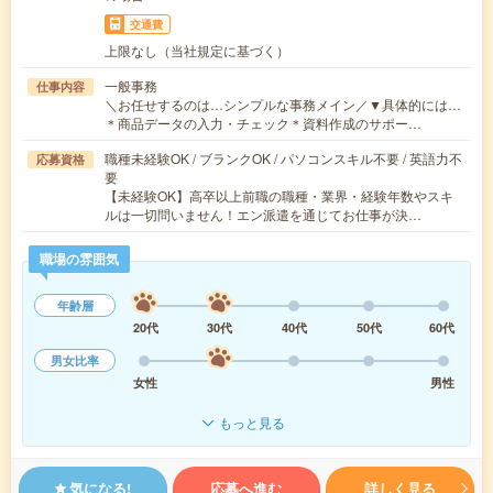
交通費
上限なし（当社規定に基づく）
一般事務
仕事内容
＼お任せするのは…シンプルな事務メイン／▼具体的には…
＊商品データの入力・チェック＊資料作成のサポー…
職種未経験OK / ブランクOK / パソコンスキル不要 / 英語力不
応募資格
要
【未経験OK】高卒以上前職の職種・業界・経験年数やスキ
ルは一切問いません！エン派遣を通じてお仕事が決…
職場の雰囲気
年齢層
20代
30代
40代
50代
60代
男女比率
女性
男性
もっと見る
気になる!
応募へ進む
詳しく見る