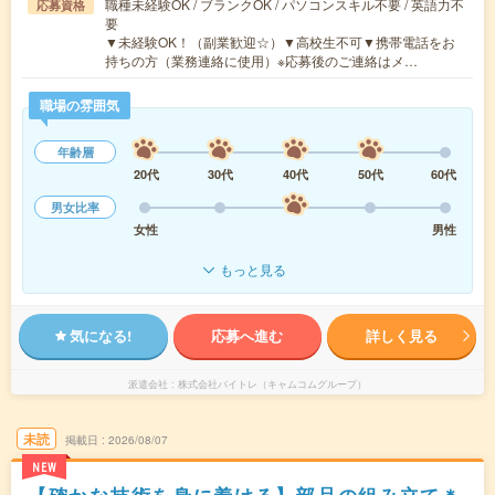
職種未経験OK / ブランクOK / パソコンスキル不要 / 英語力不
応募資格
要
▼未経験OK！（副業歓迎☆）▼高校生不可▼携帯電話をお
持ちの方（業務連絡に使用）※応募後のご連絡はメ…
職場の雰囲気
年齢層
20代
30代
40代
50代
60代
男女比率
女性
男性
もっと見る
気になる!
応募へ進む
詳しく見る
派遣会社
株式会社バイトレ（キャムコムグループ）
未読
掲載日
2026/08/07
NEW