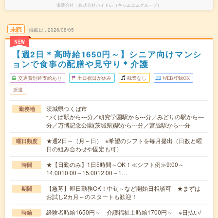
派遣会社
株式会社バイトレ（キャムコムグループ）
未読
掲載日
2026/08/05
NEW
【週2日＊高時給1650円～】シニア向けマンシ
ョンで食事の配膳や見守り＊介護
交通費別途支給あり
土日祝日が休み
残業なし
WEB登録OK
派遣
茨城県つくば市
勤務地
つくば駅から---分／研究学園駅から---分／みどりの駅から---
分／万博記念公園(茨城県)駅から---分／宮脇駅から---分
★週2日～（月～日） ※希望のシフトを毎月提出（日数と曜
曜日頻度
日の組み合わせや固定も可）
★【日勤のみ】1日5時間～OK！≪シフト例≫9:00～
時間
14:0010:00～15:0012:00～1…
【急募】即日勤務OK！中旬～など開始日相談可 ★まずは
期間
お試し2カ月～のスタートも歓迎！
経験者時給1650円～ 介護福祉士時給1700円～ ※日払い/
時給