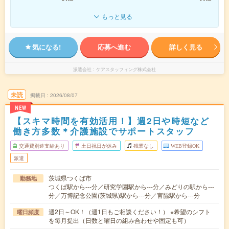
もっと見る
気になる!
応募へ進む
詳しく見る
派遣会社
ケアスタッフィング株式会社
未読
掲載日
2026/08/07
NEW
【スキマ時間を有効活用！】週2日や時短など
働き方多数＊介護施設でサポートスタッフ
交通費別途支給あり
土日祝日が休み
残業なし
WEB登録OK
派遣
茨城県つくば市
勤務地
つくば駅から---分／研究学園駅から---分／みどりの駅から---
分／万博記念公園(茨城県)駅から---分／宮脇駅から---分
週2日～OK！（週1日もご相談ください！） ※希望のシフト
曜日頻度
を毎月提出（日数と曜日の組み合わせや固定も可）