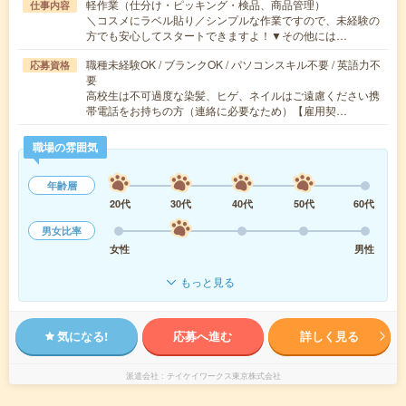
軽作業（仕分け・ピッキング・検品、商品管理）
仕事内容
＼コスメにラベル貼り／シンプルな作業ですので、未経験の
方でも安心してスタートできますよ！▼その他には…
職種未経験OK / ブランクOK / パソコンスキル不要 / 英語力不
応募資格
要
高校生は不可過度な染髪、ヒゲ、ネイルはご遠慮ください携
帯電話をお持ちの方（連絡に必要なため）【雇用契…
職場の雰囲気
年齢層
20代
30代
40代
50代
60代
男女比率
女性
男性
もっと見る
気になる!
応募へ進む
詳しく見る
派遣会社
テイケイワークス東京株式会社