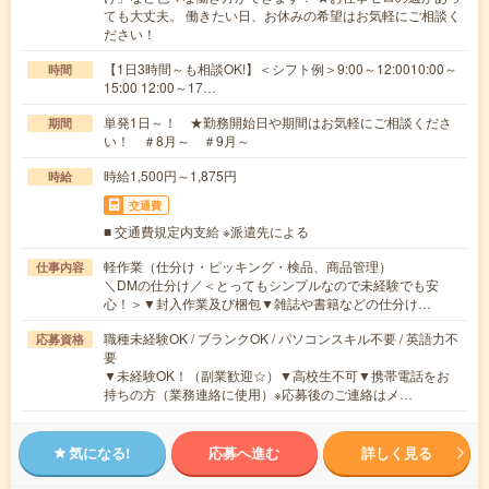
ても大丈夫。 働きたい日、お休みの希望はお気軽にご相談く
ださい！
【1日3時間～も相談OK!】＜シフト例＞9:00～12:0010:00～
時間
15:00 12:00～17…
単発1日～！ ★勤務開始日や期間はお気軽にご相談くださ
期間
い！ ＃8月～ ＃9月～
時給1,500円～1,875円
時給
交通費
■ 交通費規定内支給 ※派遣先による
軽作業（仕分け・ピッキング・検品、商品管理）
仕事内容
＼DMの仕分け／＜とってもシンプルなので未経験でも安
心！＞▼封入作業及び梱包▼雑誌や書籍などの仕分け…
職種未経験OK / ブランクOK / パソコンスキル不要 / 英語力不
応募資格
要
▼未経験OK！（副業歓迎☆）▼高校生不可▼携帯電話をお
持ちの方（業務連絡に使用）※応募後のご連絡はメ…
気になる!
応募へ進む
詳しく見る