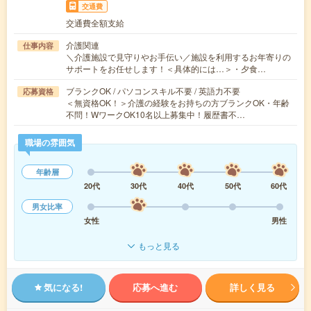
交通費
交通費全額支給
介護関連
仕事内容
＼介護施設で見守りやお手伝い／施設を利用するお年寄りの
サポートをお任せします！＜具体的には…＞・夕食…
ブランクOK / パソコンスキル不要 / 英語力不要
応募資格
＜無資格OK！＞介護の経験をお持ちの方ブランクOK・年齢
不問！WワークOK10名以上募集中！履歴書不…
職場の雰囲気
年齢層
20代
30代
40代
50代
60代
男女比率
女性
男性
もっと見る
気になる!
応募へ進む
詳しく見る