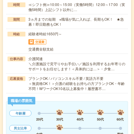
≪シフト例≫10:00～15:00（実働5時間）12:00～17:00（実
時間
働5時間）上記シフト以外に…
3ヵ月までの短期 ※職場が気に入れば、長期もOK！ ★急
期間
募！即日勤務もOK！
経験者時給1650円～
時給
交通費
交通費全額支給
介護関連
仕事内容
＼介護施設で見守りやお手伝い／施設を利用するお年寄りの
サポートをお任せします！＜具体的には…＞・夕食…
ブランクOK / パソコンスキル不要 / 英語力不要
応募資格
＜無資格OK！＞介護の経験をお持ちの方ブランクOK・年齢
不問！WワークOK10名以上募集中！履歴書不…
職場の雰囲気
年齢層
20代
30代
40代
50代
60代
男女比率