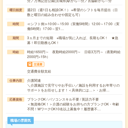
分／万博記念公園(茨城県)駅から---分／宮脇駅から---分
週2日（週1日も相談OK！） ※希望のシフトを毎月提出（日
曜日頻度
数と曜日の組み合わせや固定も可）
≪シフト例≫10:00～15:00（実働5時間）12:00～17:00（実
時間
働5時間）17:00～翌1…
3ヵ月までの短期 ※職場が気に入れば、長期もOK！ ★急
期間
募！即日勤務もOK！
時給1650円～ 夜勤時給2000円～ 日収3万円～（夜勤時給
時給
2000円×15h）
交通費
交通費全額支給
介護関連
仕事内容
＼介護施設で見守りやお手伝い／施設を利用するお年寄りの
サポートをお任せします！＜具体的には…＞・お掃…
ブランクOK / パソコンスキル不要 / 英語力不要
応募資格
＜無資格OK！＞介護の経験をお持ちの方ブランクOK・年齢
不問！WワークOK10名以上募集中！履歴書不…
職場の雰囲気