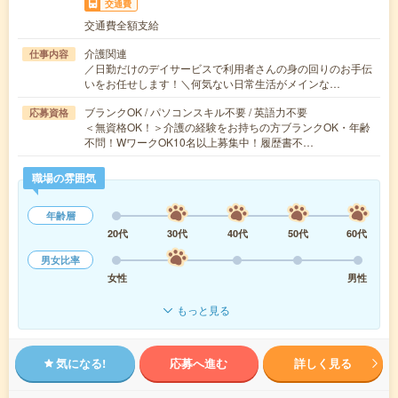
交通費
交通費全額支給
介護関連
仕事内容
／日勤だけのデイサービスで利用者さんの身の回りのお手伝
いをお任せします！＼何気ない日常生活がメインな…
ブランクOK / パソコンスキル不要 / 英語力不要
応募資格
＜無資格OK！＞介護の経験をお持ちの方ブランクOK・年齢
不問！WワークOK10名以上募集中！履歴書不…
職場の雰囲気
年齢層
20代
30代
40代
50代
60代
男女比率
女性
男性
もっと見る
気になる!
応募へ進む
詳しく見る