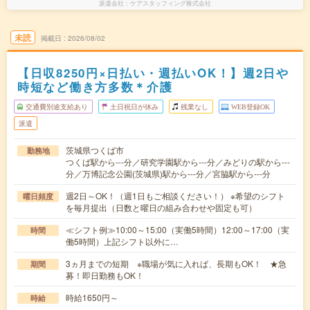
派遣会社
ケアスタッフィング株式会社
未読
掲載日
2026/08/02
【日収8250円×日払い・週払いOK！】週2日や
時短など働き方多数＊介護
交通費別途支給あり
土日祝日が休み
残業なし
WEB登録OK
派遣
茨城県つくば市
勤務地
つくば駅から---分／研究学園駅から---分／みどりの駅から---
分／万博記念公園(茨城県)駅から---分／宮脇駅から---分
週2日～OK！（週1日もご相談ください！） ※希望のシフト
曜日頻度
を毎月提出（日数と曜日の組み合わせや固定も可）
≪シフト例≫10:00～15:00（実働5時間）12:00～17:00（実
時間
働5時間）上記シフト以外に…
3ヵ月までの短期 ※職場が気に入れば、長期もOK！ ★急
期間
募！即日勤務もOK！
時給1650円～
時給