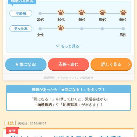
職場の雰囲気
年齢層
20代
30代
40代
50代
60代
男女比率
女性
男性
もっと見る
気になる!
応募へ進む
詳しく見る
派遣会社
ケアスタッフィング株式会社
興味があったら「★気になる！」をタップ！
「気になる！」を押しておくと、派遣会社から
「面談確約」
や
「応募歓迎」
が届きます！
未読
掲載日
2026/08/07
NEW