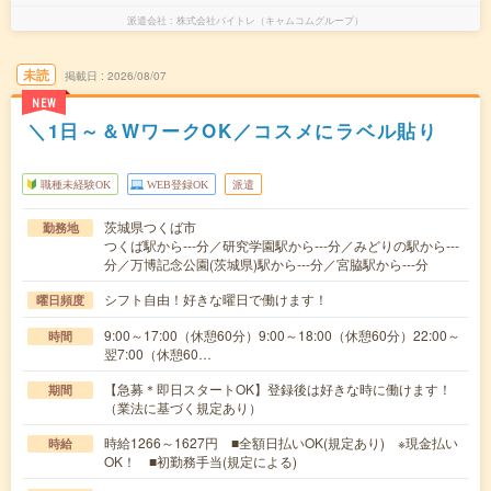
派遣会社
株式会社バイトレ（キャムコムグループ）
未読
掲載日
2026/08/07
NEW
＼1日～＆WワークOK／コスメにラベル貼り
職種未経験OK
WEB登録OK
派遣
茨城県つくば市
勤務地
つくば駅から---分／研究学園駅から---分／みどりの駅から---
分／万博記念公園(茨城県)駅から---分／宮脇駅から---分
シフト自由！好きな曜日で働けます！
曜日頻度
9:00～17:00（休憩60分）9:00～18:00（休憩60分）22:00～
時間
翌7:00（休憩60…
【急募＊即日スタートOK】登録後は好きな時に働けます！
期間
（業法に基づく規定あり）
時給1266～1627円 ■全額日払いOK(規定あり) ※現金払い
時給
OK！ ■初勤務手当(規定による)