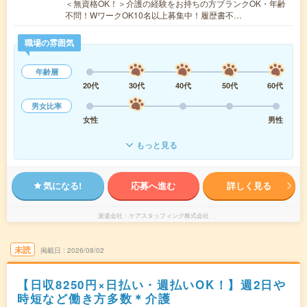
＜無資格OK！＞介護の経験をお持ちの方ブランクOK・年齢
不問！WワークOK10名以上募集中！履歴書不…
職場の雰囲気
年齢層
20代
30代
40代
50代
60代
男女比率
女性
男性
もっと見る
気になる!
応募へ進む
詳しく見る
派遣会社
ケアスタッフィング株式会社
未読
掲載日
2026/08/02
【日収8250円×日払い・週払いOK！】週2日や
時短など働き方多数＊介護