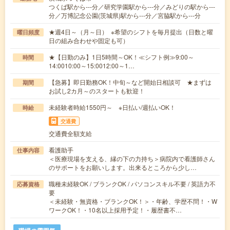
つくば駅から---分／研究学園駅から---分／みどりの駅から---
分／万博記念公園(茨城県)駅から---分／宮脇駅から---分
★週4日～（月～日） ※希望のシフトを毎月提出（日数と曜
曜日頻度
日の組み合わせや固定も可）
★【日勤のみ】1日5時間～OK！≪シフト例≫9:00～
時間
14:0010:00～15:0012:00～1…
【急募】即日勤務OK！中旬～など開始日相談可 ★まずは
期間
お試し2カ月～のスタートも歓迎！
未経験者時給1550円～ ※日払い/週払いOK！
時給
交通費
交通費全額支給
看護助手
仕事内容
＜医療現場を支える、縁の下の力持ち＞病院内で看護師さん
のサポートをお願いします。出来るところから少し…
職種未経験OK / ブランクOK / パソコンスキル不要 / 英語力不
応募資格
要
＜未経験・無資格・ブランクOK！＞・年齢、学歴不問！・W
ワークOK！・10名以上採用予定！・履歴書不…