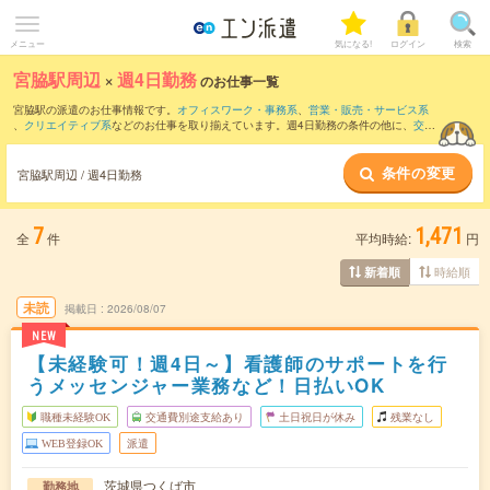
メニュー
気になる!
ログイン
検索
宮脇駅周辺
×
週4日勤務
のお仕事一覧
宮脇駅の派遣のお仕事情報です。
オフィスワーク・事務系
、
営業・販売・サービス系
、
クリエイティブ系
などのお仕事を取り揃えています。週4日勤務の条件の他に、
交通
費別途支給あり
、
職種未経験OK
、
友だちと一緒の応募OK
などのこだわり条件も取り
揃えています。
条件の変更
宮脇駅周辺 / 週4日勤務
7
1,471
全
件
平均時給:
円
時給順
新着順
未読
掲載日
2026/08/07
NEW
【未経験可！週4日～】看護師のサポートを行
うメッセンジャー業務など！日払いOK
職種未経験OK
交通費別途支給あり
土日祝日が休み
残業なし
WEB登録OK
派遣
茨城県つくば市
勤務地