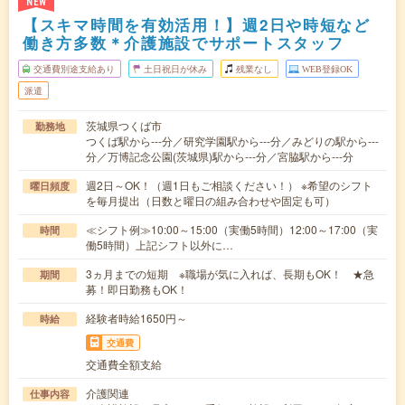
NEW
【スキマ時間を有効活用！】週2日や時短など
働き方多数＊介護施設でサポートスタッフ
交通費別途支給あり
土日祝日が休み
残業なし
WEB登録OK
派遣
茨城県つくば市
勤務地
つくば駅から---分／研究学園駅から---分／みどりの駅から---
分／万博記念公園(茨城県)駅から---分／宮脇駅から---分
週2日～OK！（週1日もご相談ください！） ※希望のシフト
曜日頻度
を毎月提出（日数と曜日の組み合わせや固定も可）
≪シフト例≫10:00～15:00（実働5時間）12:00～17:00（実
時間
働5時間）上記シフト以外に…
3ヵ月までの短期 ※職場が気に入れば、長期もOK！ ★急
期間
募！即日勤務もOK！
経験者時給1650円～
時給
交通費
交通費全額支給
介護関連
仕事内容