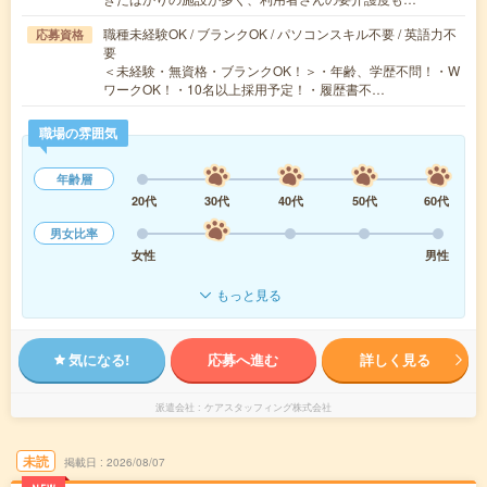
職種未経験OK / ブランクOK / パソコンスキル不要 / 英語力不
応募資格
要
＜未経験・無資格・ブランクOK！＞・年齢、学歴不問！・W
ワークOK！・10名以上採用予定！・履歴書不…
職場の雰囲気
年齢層
20代
30代
40代
50代
60代
男女比率
女性
男性
もっと見る
気になる!
応募へ進む
詳しく見る
派遣会社
ケアスタッフィング株式会社
未読
掲載日
2026/08/07