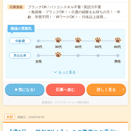
ブランクOK / パソコンスキル不要 / 英語力不要
応募資格
＜無資格・ブランクOK！＞介護の経験をお持ちの方！・年
齢、学歴不問！・WワークOK！・10名以上採用…
職場の雰囲気
年齢層
20代
30代
40代
50代
60代
男女比率
女性
男性
もっと見る
気になる!
応募へ進む
詳しく見る
派遣会社
ケアスタッフィング株式会社
未読
掲載日
2026/08/03