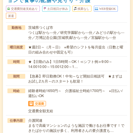
ョンで食事の配膳や見守り＊介護
交通費別途支給あり
土日祝日が休み
残業なし
WEB登録OK
派遣
茨城県つくば市
勤務地
つくば駅から---分／研究学園駅から---分／みどりの駅から---
分／万博記念公園(茨城県)駅から---分／宮脇駅から---分
★週2日～（月～日） ※希望のシフトを毎月提出（日数と曜
曜日頻度
日の組み合わせや固定も可）
★【日勤のみ】1日5時間～OK！≪シフト例≫9:00～
時間
14:0010:00～15:0012:00～1…
【急募】即日勤務OK！中旬～など開始日相談可 ★まずは
期間
お試し2カ月～のスタートも歓迎！
経験者時給1650円～ 介護福祉士時給1700円～ ※日払い/
時給
週払いOK
交通費
交通費全額支給
介護関連
仕事内容
まるで高級マンションのような施設で働けるお仕事です！で
きたばかりの施設が多く、利用者さんの要介護度も…