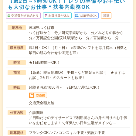
【週2日～×時短OK！】レクの準備やお手伝い
も大切なお仕事＊扶養内勤務OK
交通費別途支給あり
土日祝日が休み
WEB登録OK
派遣
茨城県つくば市
勤務地
つくば駅から---分／研究学園駅から---分／みどりの駅から---
分／万博記念公園(茨城県)駅から---分／宮脇駅から---分
週2日～OK！（月～日） ※希望のシフトを毎月提出（日数と
曜日頻度
曜日の組み合わせや固定も可）
★1日5時間～OK！
時間
【急募】即日勤務OK！中旬～など開始日相談可 ★まずは
期間
お試し2カ月～のスタートも歓迎！
経験者時給1650円～ ※日払い/週払いOK！
時給
交通費
交通費全額支給
介護関連
仕事内容
／日勤だけのデイサービスで利用者さんの身の回りのお手伝
いをお任せします！＼何気ない日常生活がメインな…
ブランクOK / パソコンスキル不要 / 英語力不要
応募資格