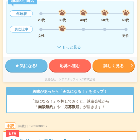
職場の雰囲気
年齢層
20代
30代
40代
50代
60代
男女比率
女性
男性
もっと見る
気になる!
応募へ進む
詳しく見る
派遣会社
ケアスタッフィング株式会社
興味があったら「★気になる！」をタップ！
「気になる！」を押しておくと、派遣会社から
「面談確約」
や
「応募歓迎」
が届きます！
未読
掲載日
2026/08/07
NEW