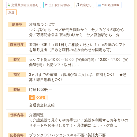
交通費別途支給あり
土日祝日が休み
残業なし
WEB登録OK
派遣
茨城県つくば市
勤務地
つくば駅から---分／研究学園駅から---分／みどりの駅から---
分／万博記念公園(茨城県)駅から---分／宮脇駅から---分
週2日～OK！（週1日もご相談ください！） ※希望のシフト
曜日頻度
を毎月提出（日数と曜日の組み合わせや固定も可）
≪シフト例≫10:00～15:00（実働5時間）12:00～17:00（実
時間
働5時間）上記シフト以外に…
3ヵ月までの短期 ※職場が気に入れば、長期もOK！ ★急
期間
募！即日勤務もOK！
時給1650円～
時給
交通費
交通費全額支給
介護関連
仕事内容
＼介護施設で見守りやお手伝い／施設を利用するお年寄りの
サポートをお任せします！＜具体的には…＞・夕食…
ブランクOK / パソコンスキル不要 / 英語力不要
応募資格