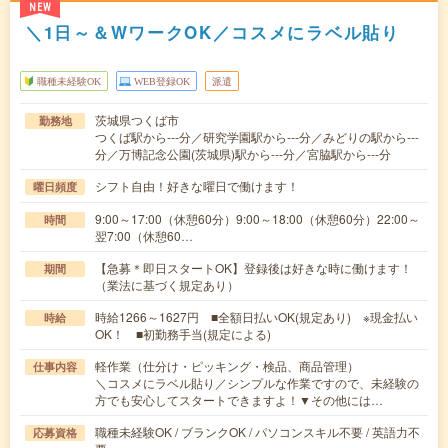
NEW
＼1日～＆WワークOK／コスメにラベル貼り
職種未経験OK
WEB登録OK
派遣
茨城県つくば市
勤務地
つくば駅から---分／研究学園駅から---分／みどりの駅から---
分／万博記念公園(茨城県)駅から---分／宮脇駅から---分
シフト自由！好きな曜日で働けます！
曜日頻度
9:00～17:00（休憩60分）9:00～18:00（休憩60分）22:00～
時間
翌7:00（休憩60…
【急募＊即日スタートOK】登録後は好きな時に働けます！
期間
（業法に基づく規定あり）
時給1266～1627円 ■全額日払いOK(規定あり) ※現金払い
時給
OK！ ■初勤務手当(規定による)
軽作業（仕分け・ピッキング・検品、商品管理）
仕事内容
＼コスメにラベル貼り／シンプルな作業ですので、未経験の
方でも安心してスタートできますよ！▼その他には…
職種未経験OK / ブランクOK / パソコンスキル不要 / 英語力不
応募資格