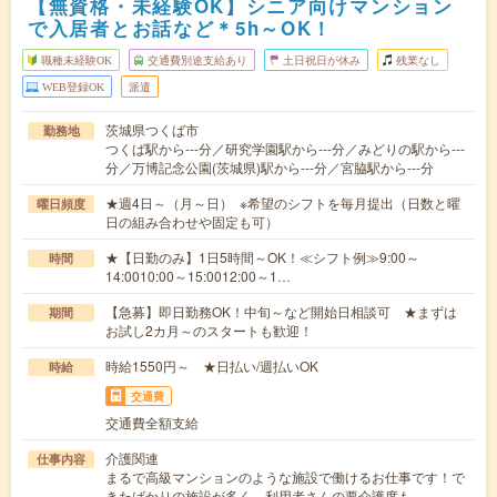
【無資格・未経験OK】シニア向けマンション
で入居者とお話など＊5h～OK！
職種未経験OK
交通費別途支給あり
土日祝日が休み
残業なし
WEB登録OK
派遣
茨城県つくば市
勤務地
つくば駅から---分／研究学園駅から---分／みどりの駅から---
分／万博記念公園(茨城県)駅から---分／宮脇駅から---分
★週4日～（月～日） ※希望のシフトを毎月提出（日数と曜
曜日頻度
日の組み合わせや固定も可）
★【日勤のみ】1日5時間～OK！≪シフト例≫9:00～
時間
14:0010:00～15:0012:00～1…
【急募】即日勤務OK！中旬～など開始日相談可 ★まずは
期間
お試し2カ月～のスタートも歓迎！
時給1550円～ ★日払い/週払いOK
時給
交通費
交通費全額支給
介護関連
仕事内容
まるで高級マンションのような施設で働けるお仕事です！で
きたばかりの施設が多く、利用者さんの要介護度も…