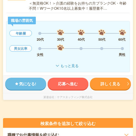
＜無資格OK！＞介護の経験をお持ちの方ブランクOK・年齢
不問！WワークOK10名以上募集中！履歴書不…
職場の雰囲気
年齢層
20代
30代
40代
50代
60代
男女比率
女性
男性
もっと見る
気になる!
応募へ進む
詳しく見る
派遣会社
ケアスタッフィング株式会社
検索条件を追加して絞り込む
職種
でお仕事情報を絞り込む