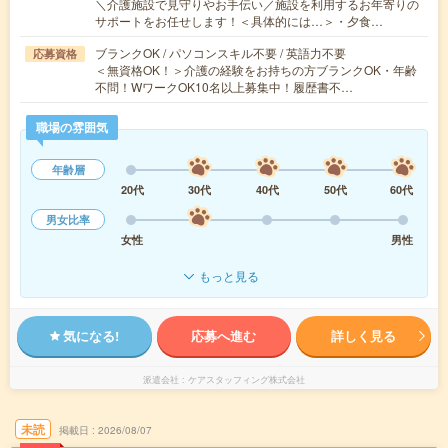
＼介護施設で見守りやお手伝い／施設を利用するお年寄りの
サポートをお任せします！＜具体的には…＞・夕食…
ブランクOK / パソコンスキル不要 / 英語力不要
応募資格
＜無資格OK！＞介護の経験をお持ちの方ブランクOK・年齢
不問！WワークOK10名以上募集中！履歴書不…
職場の雰囲気
年齢層
20代
30代
40代
50代
60代
男女比率
女性
男性
もっと見る
気になる!
応募へ進む
詳しく見る
派遣会社
ケアスタッフィング株式会社
未読
掲載日
2026/08/07