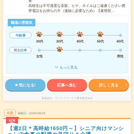
要
高校生は不可過度な染髪、ヒゲ、ネイルはご遠慮ください携
帯電話をお持ちの方（連絡に必要なため）【雇用契…
職場の雰囲気
年齢層
20代
30代
40代
50代
60代
男女比率
女性
男性
もっと見る
気になる!
応募へ進む
詳しく見る
派遣会社
テイケイワークス東京株式会社
未読
掲載日
2026/08/05
NEW
【週2日＊高時給1650円～】シニア向けマンシ