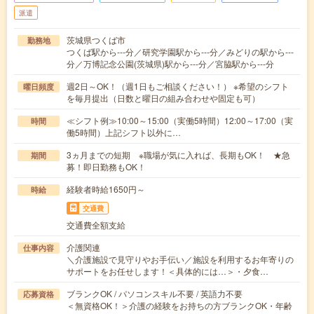
派遣
茨城県つくば市
勤務地
つくば駅から---分／研究学園駅から---分／みどりの駅から---
分／万博記念公園(茨城県)駅から---分／宮脇駅から---分
週2日～OK！（週1日もご相談ください！） ※希望のシフト
曜日頻度
を毎月提出（日数と曜日の組み合わせや固定も可）
≪シフト例≫10:00～15:00（実働5時間）12:00～17:00（実
時間
働5時間）上記シフト以外に…
3ヵ月までの短期 ※職場が気に入れば、長期もOK！ ★急
期間
募！即日勤務もOK！
経験者時給1650円～
時給
交通費
交通費全額支給
介護関連
仕事内容
＼介護施設で見守りやお手伝い／施設を利用するお年寄りの
サポートをお任せします！＜具体的には…＞・夕食…
ブランクOK / パソコンスキル不要 / 英語力不要
応募資格
＜無資格OK！＞介護の経験をお持ちの方ブランクOK・年齢