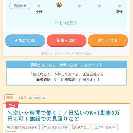
男女比率
女性
男性
もっと見る
気になる!
応募へ進む
詳しく見る
派遣会社
テイケイワークス東京株式会社
興味があったら「★気になる！」をタップ！
「気になる！」を押しておくと、派遣会社から
「面談確約」
や
「応募歓迎」
が届きます！
未読
掲載日
2026/08/06
NEW
＼空いた時間で働く！／日払いOK×1勤務3万
円も可！施設での見回りなど
交通費別途支給あり
土日祝日が休み
残業なし
WEB登録OK