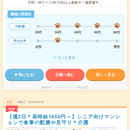
不問！WワークOK10名以上募集中！履歴書不…
職場の雰囲気
年齢層
20代
30代
40代
50代
60代
男女比率
女性
男性
もっと見る
気になる!
応募へ進む
詳しく見る
派遣会社
ケアスタッフィング株式会社
未読
掲載日
2026/08/05
NEW
【週2日＊高時給1650円～】シニア向けマンシ
ョンで食事の配膳や見守り＊介護