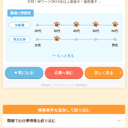
不問！WワークOK10名以上募集中！履歴書不…
職場の雰囲気
年齢層
20代
30代
40代
50代
60代
男女比率
女性
男性
もっと見る
気になる!
応募へ進む
詳しく見る
派遣会社
ケアスタッフィング株式会社
検索条件を追加して絞り込む
職種
でお仕事情報を絞り込む