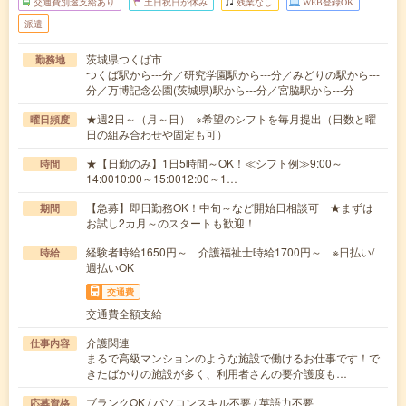
交通費別途支給あり
土日祝日が休み
残業なし
WEB登録OK
派遣
茨城県つくば市
勤務地
つくば駅から---分／研究学園駅から---分／みどりの駅から---
分／万博記念公園(茨城県)駅から---分／宮脇駅から---分
★週2日～（月～日） ※希望のシフトを毎月提出（日数と曜
曜日頻度
日の組み合わせや固定も可）
★【日勤のみ】1日5時間～OK！≪シフト例≫9:00～
時間
14:0010:00～15:0012:00～1…
【急募】即日勤務OK！中旬～など開始日相談可 ★まずは
期間
お試し2カ月～のスタートも歓迎！
経験者時給1650円～ 介護福祉士時給1700円～ ※日払い/
時給
週払いOK
交通費
交通費全額支給
介護関連
仕事内容
まるで高級マンションのような施設で働けるお仕事です！で
きたばかりの施設が多く、利用者さんの要介護度も…
ブランクOK / パソコンスキル不要 / 英語力不要
応募資格