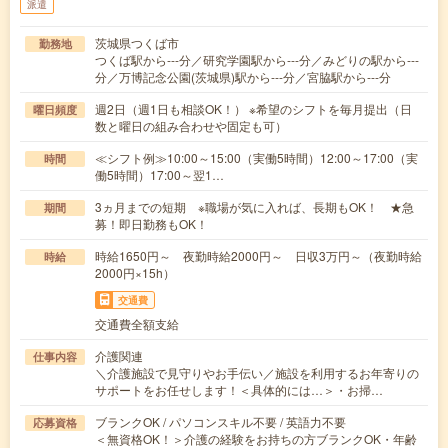
派遣
茨城県つくば市
勤務地
つくば駅から---分／研究学園駅から---分／みどりの駅から---
分／万博記念公園(茨城県)駅から---分／宮脇駅から---分
週2日（週1日も相談OK！） ※希望のシフトを毎月提出（日
曜日頻度
数と曜日の組み合わせや固定も可）
≪シフト例≫10:00～15:00（実働5時間）12:00～17:00（実
時間
働5時間）17:00～翌1…
3ヵ月までの短期 ※職場が気に入れば、長期もOK！ ★急
期間
募！即日勤務もOK！
時給1650円～ 夜勤時給2000円～ 日収3万円～（夜勤時給
時給
2000円×15h）
交通費
交通費全額支給
介護関連
仕事内容
＼介護施設で見守りやお手伝い／施設を利用するお年寄りの
サポートをお任せします！＜具体的には…＞・お掃…
ブランクOK / パソコンスキル不要 / 英語力不要
応募資格
＜無資格OK！＞介護の経験をお持ちの方ブランクOK・年齢