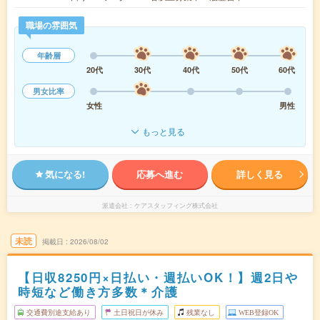
職場の雰囲気
年齢層
20代
30代
40代
50代
60代
男女比率
女性
男性
もっと見る
気になる!
応募へ進む
詳しく見る
派遣会社
ケアスタッフィング株式会社
未読
掲載日
2026/08/02
【日収8250円×日払い・週払いOK！】週2日や
時短など働き方多数＊介護
交通費別途支給あり
土日祝日が休み
残業なし
WEB登録OK