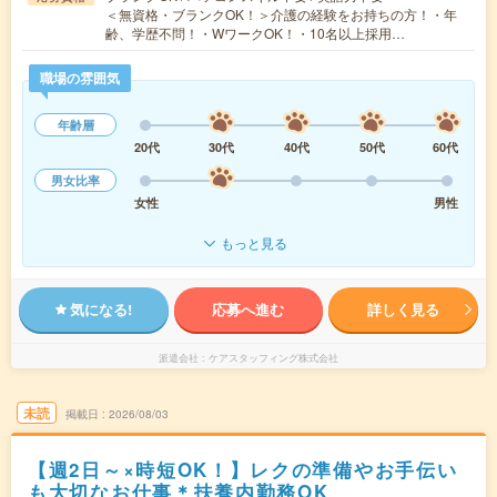
＜無資格・ブランクOK！＞介護の経験をお持ちの方！・年
齢、学歴不問！・WワークOK！・10名以上採用…
職場の雰囲気
年齢層
20代
30代
40代
50代
60代
男女比率
女性
男性
もっと見る
気になる!
応募へ進む
詳しく見る
派遣会社
ケアスタッフィング株式会社
未読
掲載日
2026/08/03
【週2日～×時短OK！】レクの準備やお手伝い
も大切なお仕事＊扶養内勤務OK