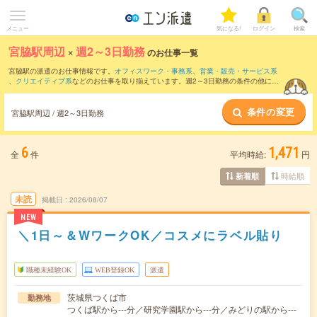
メニュー
気になる!
ログイン
検索
宮脇駅周辺
×
週2～3日勤務
のお仕事一覧
宮脇駅の派遣のお仕事情報です。
オフィスワーク・事務系
、
営業・販売・サービス系
、
クリエイティブ系
などのお仕事を取り揃えています。週2～3日勤務の条件の他に、
交通費別途支給あり
、
職種未経験OK
、
友だちと一緒の応募OK
などのこだわり条件も
取り揃えています。
条件の変更
宮脇駅周辺 / 週2～3日勤務
6
1,471
全
件
平均時給:
円
時給順
新着順
未読
掲載日
2026/08/07
NEW
＼1日～＆WワークOK／コスメにラベル貼り
職種未経験OK
WEB登録OK
派遣
茨城県つくば市
勤務地
つくば駅から---分／研究学園駅から---分／みどりの駅から---