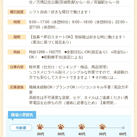
分／万博記念公園(茨城県)駅から---分／宮脇駅から---分
シフト自由！好きな曜日で働けます！
曜日頻度
9:00～17:00（休憩60分）9:00～18:00（休憩60分）22:00～
時間
翌7:00（休憩60…
【急募＊即日スタートOK】登録後は好きな時に働けます！
期間
（業法に基づく規定あり）
時給1266～1627円 ■全額日払いOK(規定あり) ※現金払い
時給
OK！ ■初勤務手当(規定による)
軽作業（仕分け・ピッキング・検品、商品管理）
仕事内容
＼コスメにラベル貼り／シンプルな作業ですので、未経験の
方でも安心してスタートできますよ！▼その他には…
職種未経験OK / ブランクOK / パソコンスキル不要 / 英語力不
応募資格
要
高校生は不可過度な染髪、ヒゲ、ネイルはご遠慮ください携
帯電話をお持ちの方（連絡に必要なため）【雇用契…
職場の雰囲気
年齢層
20代
30代
40代
50代
60代