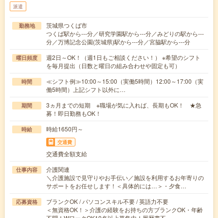
派遣
茨城県つくば市
勤務地
つくば駅から---分／研究学園駅から---分／みどりの駅から---
分／万博記念公園(茨城県)駅から---分／宮脇駅から---分
週2日～OK！（週1日もご相談ください！） ※希望のシフト
曜日頻度
を毎月提出（日数と曜日の組み合わせや固定も可）
≪シフト例≫10:00～15:00（実働5時間）12:00～17:00（実
時間
働5時間）上記シフト以外に…
3ヵ月までの短期 ※職場が気に入れば、長期もOK！ ★急
期間
募！即日勤務もOK！
時給1650円～
時給
交通費
交通費全額支給
介護関連
仕事内容
＼介護施設で見守りやお手伝い／施設を利用するお年寄りの
サポートをお任せします！＜具体的には…＞・夕食…
ブランクOK / パソコンスキル不要 / 英語力不要
応募資格
＜無資格OK！＞介護の経験をお持ちの方ブランクOK・年齢
不問！WワークOK10名以上募集中！履歴書不…