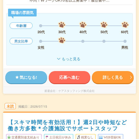
職場の雰囲気
年齢層
20代
30代
40代
50代
60代
男女比率
女性
男性
もっと見る
気になる!
応募へ進む
詳しく見る
派遣会社
ケアスタッフィング株式会社
未読
掲載日
2026/07/15
【スキマ時間を有効活用！】週2日や時短など
働き方多数＊介護施設でサポートスタッフ
交通費別途支給あり
土日祝日が休み
残業なし
WEB登録OK