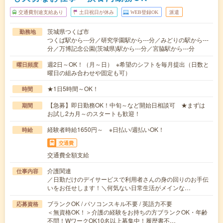
交通費別途支給あり
土日祝日が休み
WEB登録OK
派遣
茨城県つくば市
勤務地
つくば駅から---分／研究学園駅から---分／みどりの駅から---
分／万博記念公園(茨城県)駅から---分／宮脇駅から---分
週2日～OK！（月～日） ※希望のシフトを毎月提出（日数と
曜日頻度
曜日の組み合わせや固定も可）
★1日5時間～OK！
時間
【急募】即日勤務OK！中旬～など開始日相談可 ★まずは
期間
お試し2カ月～のスタートも歓迎！
経験者時給1650円～ ※日払い/週払いOK！
時給
交通費
交通費全額支給
介護関連
仕事内容
／日勤だけのデイサービスで利用者さんの身の回りのお手伝
いをお任せします！＼何気ない日常生活がメインな…
ブランクOK / パソコンスキル不要 / 英語力不要
応募資格
＜無資格OK！＞介護の経験をお持ちの方ブランクOK・年齢
不問！WワークOK10名以上募集中！履歴書不…