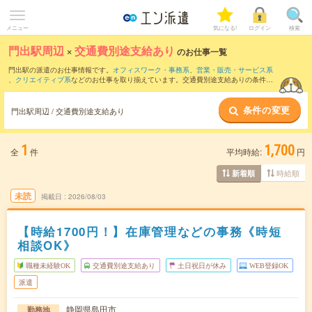
メニュー
気になる!
ログイン
検索
門出駅周辺
×
交通費別途支給あり
のお仕事一覧
門出駅の派遣のお仕事情報です。
オフィスワーク・事務系
、
営業・販売・サービス系
、
クリエイティブ系
などのお仕事を取り揃えています。交通費別途支給ありの条件の
他に、
職種未経験OK
、
友だちと一緒の応募OK
、
10名以上の大量募集
などのこだわり
条件も取り揃えています。
条件の変更
門出駅周辺 / 交通費別途支給あり
1
1,700
全
件
平均時給:
円
時給順
新着順
未読
掲載日
2026/08/03
【時給1700円！】在庫管理などの事務《時短
相談OK》
職種未経験OK
交通費別途支給あり
土日祝日が休み
WEB登録OK
派遣
静岡県島田市
勤務地