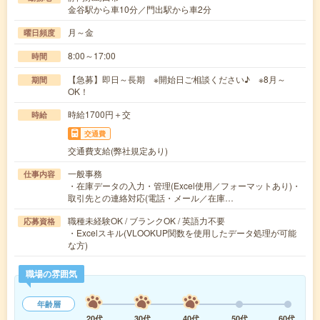
金谷駅から車10分／門出駅から車2分
月～金
曜日頻度
8:00～17:00
時間
【急募】即日～長期 ※開始日ご相談ください♪ ※8月～
期間
OK！
時給1700円＋交
時給
交通費
交通費支給(弊社規定あり)
一般事務
仕事内容
・在庫データの入力・管理(Excel使用／フォーマットあり)・
取引先との連絡対応(電話・メール／在庫…
職種未経験OK / ブランクOK / 英語力不要
応募資格
・Excelスキル(VLOOKUP関数を使用したデータ処理が可能
な方)
職場の雰囲気
年齢層
20代
30代
40代
50代
60代