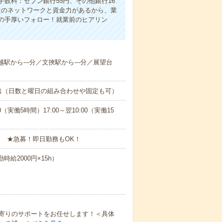
数料：セブン銀行55円、その他銀行16
ではのネットワークと資金力があるから、業
の手厚いフォロー！就業前のヒアリン
駅から---分／文挾駅から---分／展望台
出（日数と曜日の組み合わせや固定も可）
0（実働5時間）17:00～翌10:00（実働15
 ★急募！即日勤務もOK！
時給2000円×15h）
寄りのサポートをお任せします！＜具体