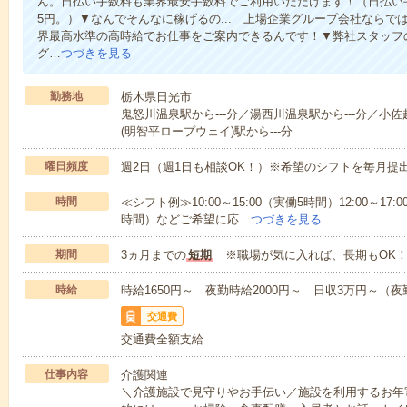
ん。日払い手数料も業界最安手数料でご利用いただけます！（日払い手
5円。）▼なんでそんなに稼げるの... 上場企業グループ会社なら
界最高水準の高時給でお仕事をご案内できるんです！▼弊社スタッフ
グ…
つづきを見る
勤務地
栃木県日光市
鬼怒川温泉駅から---分／湯西川温泉駅から---分／小佐越
(明智平ロープウェイ)駅から---分
曜日頻度
週2日（週1日も相談OK！）※希望のシフトを毎月提
時間
≪シフト例≫10:00～15:00（実働5時間）12:00～17:0
時間）などご希望に応…
つづきを見る
期間
3ヵ月までの
短期
※職場が気に入れば、長期もOK！
時給
時給1650円～ 夜勤時給2000円～ 日収3万円～（夜勤
交通費
交通費全額支給
仕事内容
介護関連
＼介護施設で見守りやお手伝い／施設を利用するお年