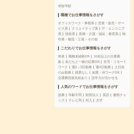
明智平駅
職種でお仕事情報をさがす
オフィスワーク・事務系
営業・販売・サー
ビス系
クリエイティブ系
IT・エンジニア
系
技術系
医療・介護・福祉・教育系
軽
作業・物流・工場・その他
こだわりでお仕事情報をさがす
単発
職種未経験OK
10名以上の大量募
集
友だちと一緒の応募OK
在宅・リモート
ワーク
週2～3日勤務
週4日勤務
土日祝
のみ勤務
残業なし
副業・WワークOK
交通費別途支給あり
語学力が活かせる
人気のワードでお仕事情報をさがす
急募
年齢不問
財団法人
英語
書類チェ
ック
テレビ局
封入
大学