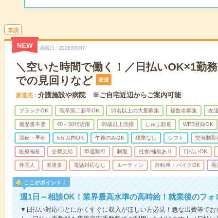
未読
NEW
掲載日
2026/08/07
＼空いた時間で働く！／日払いOK×1勤務
での見回りなど
派遣
介護施設や病院 ※ご自宅近辺からご案内可能
派遣先
ブランクOK
既卒第二新卒OK
10名以上の大量募集
複数名募集
友達
履歴書不要
40～50代活躍
60歳以上活躍
しゅふ歓迎
WEB登録OK
深夜・早朝
5ｈ以内OK
午後のみOK
残業なし
シフト
交替制勤
医療福祉
交費支給
車通勤可
制服
社食/補助あり
日払いOK
外国人
派遣多
電話対応なし
ルーティン
自転車・バイクOK
看
ここがポイント！
週1日～相談OK！業界最高水準の高時給！就業後のフォ
▼日払い対応〇とにかくすぐに収入がほしい方必見！急な出費等でお