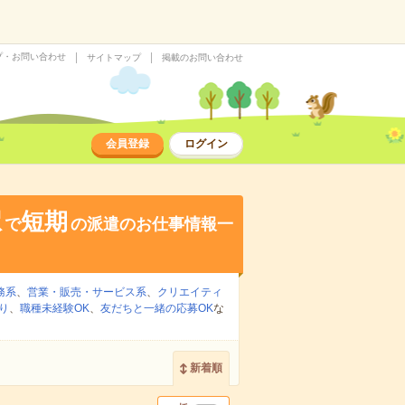
プ・お問い合わせ
サイトマップ
掲載のお問い合わせ
会員登録
ログイン
駅
短期
で
の派遣のお仕事情報一
務系
、
営業・販売・サービス系
、
クリエイティ
り
、
職種未経験OK
、
友だちと一緒の応募OK
な
新着順