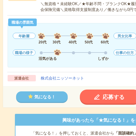
＼無資格＊未経験OK／★年齢不問・ブランクOK★履
会保険完備＼資格取得支援制度あり／働きながら0円
職場の雰囲気
年齢層
男女比率
20代
30代
40代
50代
60代
職場の様子
仕事の仕方
活気がある
しずか
株式会社ニッソーネット
派遣会社
応募する
気になる！
興味があったら「★気になる！」を
「気になる！」を押しておくと、派遣会社から
「面談確約