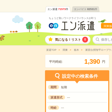
エン派遣
71573
件
エンバイト
82531
件
ちょうど良いワークライフバランスが叶う
関東版
気になる！リスト
0
保存し
派遣TOP
関東
栃木
展望台(明智平ロープウ
,
1
3
9
0
平均時給:
円
設定中の検索条件
期間
短期
派遣形式
---
時給
---