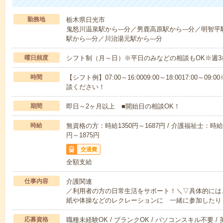
勤務地
栃木県日光市
鬼怒川温泉駅から---分／男鹿高原駅から---分／明智平
駅から---分／川治湯元駅から---分
曜日頻度
シフト制（月～日）※平日のみなどの相談もOK※週3
時間
【シフト例】07:00～16:0009:00～18:0017:00
談ください！
期間
即日～2ヶ月以上 ■開始日の相談OK！
時給
無資格の方：時給1350円～1687円 / 介護福祉士：時給1
円～1875円
交通費
全額支給
仕事内容
介護関連
／利用者の方の日常生活をサポート！＼▽具体的には
紙や体操などのレクレーションに 一緒に参加したり
応募資格
職種未経験OK / ブランクOK / パソコンスキル不要 /