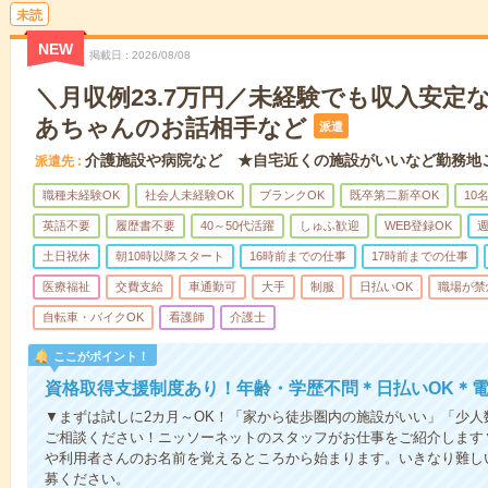
未読
NEW
掲載日
2026/08/08
＼月収例23.7万円／未経験でも収入安定
あちゃんのお話相手など
派遣
介護施設や病院など ★自宅近くの施設がいいなど勤務地
派遣先
職種未経験OK
社会人未経験OK
ブランクOK
既卒第二新卒OK
10
英語不要
履歴書不要
40～50代活躍
しゅふ歓迎
WEB登録OK
週
土日祝休
朝10時以降スタート
16時前までの仕事
17時前までの仕事
医療福祉
交費支給
車通勤可
大手
制服
日払いOK
職場が禁
自転車・バイクOK
看護師
介護士
ここがポイント！
資格取得支援制度あり！年齢・学歴不問＊日払いOK＊電
▼まずは試しに2カ月～OK！「家から徒歩圏内の施設がいい」「少
ご相談ください！ニッソーネットのスタッフがお仕事をご紹介します
や利用者さんのお名前を覚えるところから始まります。いきなり難し
募ください。