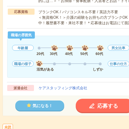
的には…＞・お掃除・食事配膳・入居者とお話・トイ
応募資格
ブランクOK / パソコンスキル不要 / 英語力不要
＜無資格OK！＞介護の経験をお持ちの方ブランクOK
中！履歴書不要・来社不要！＊応募後はお電話にて面
職場の雰囲気
年齢層
男女比率
20代
30代
40代
50代
60代
職場の様子
仕事の仕方
活気がある
しずか
ケアスタッフィング株式会社
派遣会社
応募する
気になる！
未読