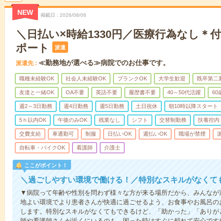
NEW
掲載日
2026/08/06
＼日払い×時給1330円／医療行為なし＊
ポート
派遣
≪勤務地が選べる≫病院でのお仕事です。
派遣先
職種未経験OK
社会人未経験OK
ブランクOK
大学生歓迎
既卒第二
友達と一緒OK
OA不要
英語不要
履歴書不要
40～50代活躍
6
週2～3日勤務
週4日勤務
週5日勤務
土日祝休
朝10時以降スタート
5ｈ以内OK
午後のみOK
残業なし
シフト
交替制勤務
扶養控内
交費支給
車通勤可
制服
日払いOK
週払いOK
職場が禁煙
自転車・バイクOK
看護師
介護士
ここがポイント！
＼過ごしやすい環境で働ける！／特別なスキルがなくて
▼病院って年齢や性別を問わず様々な方が来る場所だから、みんなが
地よい環境でより患者さんが快適に過ごせるよう、お食事やお風呂の
します。特別なスキルがなくてもできるけど、「助かった」「ありが
師や看護師さんが近くにいるのも、困った時はすぐに頼れて安心です