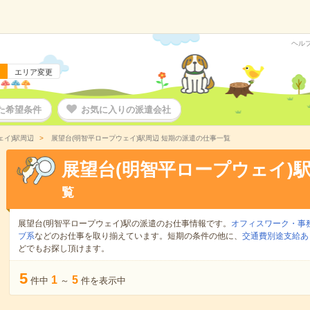
ヘル
エリア変更
た希望条件
お気に入りの派遣会社
ェイ)駅周辺
展望台(明智平ロープウェイ)駅周辺 短期の派遣の仕事一覧
展望台(明智平ロープウェイ)
覧
展望台(明智平ロープウェイ)駅の派遣のお仕事情報です。
オフィスワーク・事
ブ系
などのお仕事を取り揃えています。短期の条件の他に、
交通費別途支給あ
どでもお探し頂けます。
5
1
5
件中
～
件を表示中