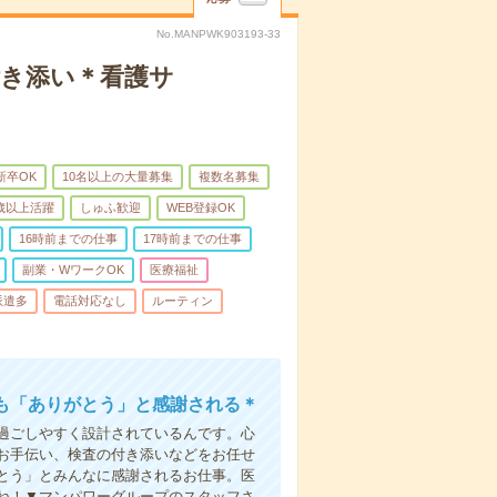
No.MANPWK903193-33
付き添い＊看護サ
新卒OK
10名以上の大量募集
複数名募集
0歳以上活躍
しゅふ歓迎
WEB登録OK
16時前までの仕事
17時前までの仕事
副業・WワークOK
医療福祉
派遣多
電話対応なし
ルーティン
も「ありがとう」と感謝される＊
過ごしやすく設計されているんです。心
お手伝い、検査の付き添いなどをお任せ
とう」とみんなに感謝されるお仕事。医
ね！▼マンパワーグループのスタッフさ