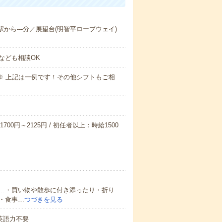
駅から---分／展望台(明智平ロープウェイ)
なども相談OK
～09:00※ 上記は一例です！その他シフトもご相
700円～2125円 / 初任者以上：時給1500
…・買い物や散歩に付き添ったり・折り
・食事…
つづきを見る
 英語力不要