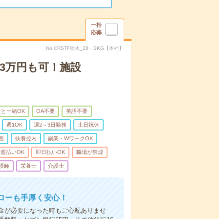
一括
応募
No.CRSTF栃木_28・SKG【本社】
3万円も可！施設
と一緒OK
OA不要
英語不要
週1OK
週2～3日勤務
土日祝休
務
扶養控内
副業・WワークOK
週払いOK
即日払いOK
職場が禁煙
護師
栄養士
介護士
ローも手厚く安心！
金が必要になった時もご心配ありませ