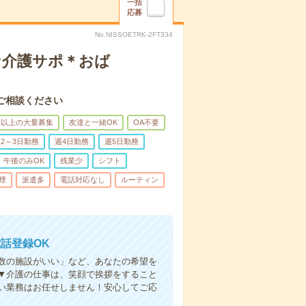
一括
応募
No.NISSOETRK-2FT334
な介護サポ＊おば
ご相談ください
名以上の大量募集
友達と一緒OK
OA不要
2～3日勤務
週4日勤務
週5日勤務
午後のみOK
残業少
シフト
煙
派遣多
電話対応なし
ルーティン
話登録OK
人数の施設がいい」など、あなたの希望を
▼介護の仕事は、笑顔で挨拶をすること
い業務はお任せしません！安心してご応