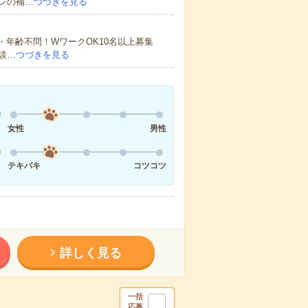
レの補…
つづきを見る
・年齢不問！WワークOK10名以上募集
談…
つづきを見る
女性
男性
テキパキ
コツコツ
詳しく見る
一括
応募