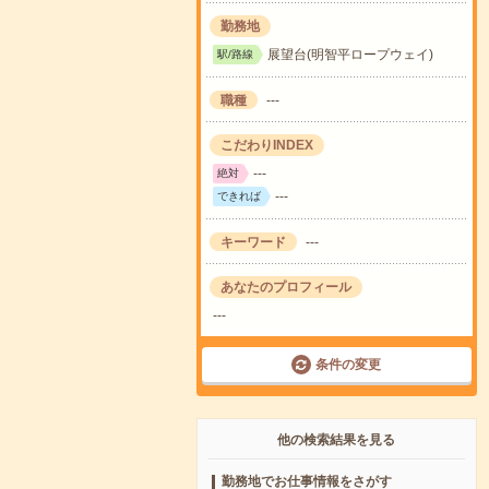
勤務地
展望台(明智平ロープウェイ)
駅/路線
職種
---
こだわりINDEX
---
絶対
---
できれば
キーワード
---
あなたのプロフィール
---
条件の変更
他の検索結果を見る
勤務地でお仕事情報をさがす