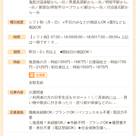
鬼怒川温泉駅から---分／男鹿高原駅から---分／明智平駅から-
--分／展望台(明智平ロープウェイ)駅から---分／川治湯元駅か
ら---分
シフト制（月～日） ※平日のみなどの相談もOK ※週3なども
曜日頻度
相談OK
【シフト例】07:00～16:0009:00～18:0017:00～09:00※ 上記
時間
は一例です！そ…
即日～2ヶ月以上 ■開始日の相談OK！
期間
無資格の方：時給1350円～1687円 / 介護福祉士：時給1700
時給
円～2125円 / 初任者以上：時給1500円～1875円
交通費
全額支給
介護関連
仕事内容
／利用者の方の日常生活をサポート！＼▽具体的には…・買
い物や散歩に付き添ったり・折り紙や体操などのレ…
職種未経験OK / ブランクOK / パソコンスキル不要 / 英語力不
応募資格
要
＼無資格＊未経験OK／★年齢不問・ブランクOK★履歴書不
要・来社不要（電話登録OK）★社会保険完備＼…