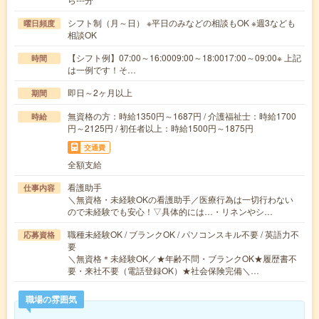
シフト制（月～日） ※平日のみなどの相談もOK ※週3なども
曜日頻度
相談OK
【シフト例】07:00～16:0009:00～18:0017:00～09:00※ 上記
時間
は一例です！そ…
即日～2ヶ月以上
期間
無資格の方：時給1350円～1687円 / 介護福祉士：時給1700
時給
円～2125円 / 初任者以上：時給1500円～1875円
交通費
全額支給
看護助手
仕事内容
＼無資格・未経験OKの看護助手／医療行為は一切行わない
ので未経験でも安心！▽具体的には…・リネンやシ…
職種未経験OK / ブランクOK / パソコンスキル不要 / 英語力不
応募資格
要
＼無資格＊未経験OK／★年齢不問・ブランクOK★履歴書不
要・来社不要（電話登録OK）★社会保険完備＼…
職場の雰囲気