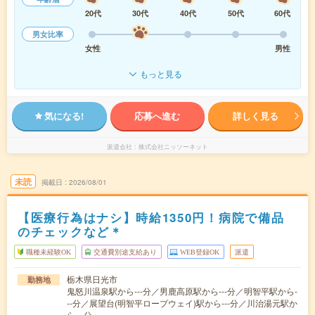
20代
30代
40代
50代
60代
男女比率
女性
男性
もっと見る
気になる!
応募へ進む
詳しく見る
派遣会社
株式会社ニッソーネット
未読
掲載日
2026/08/01
【医療行為はナシ】時給1350円！病院で備品
のチェックなど＊
職種未経験OK
交通費別途支給あり
WEB登録OK
派遣
栃木県日光市
勤務地
鬼怒川温泉駅から---分／男鹿高原駅から---分／明智平駅から-
--分／展望台(明智平ロープウェイ)駅から---分／川治湯元駅か
ら---分