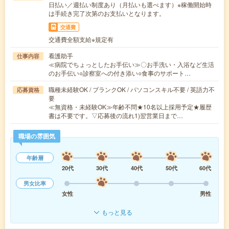
日払い／週払い制度あり（月払いも選べます）※稼働開始時
は手続き完了次第のお支払いとなります。
交通費
交通費全額支給※規定有
看護助手
仕事内容
≪病院でちょっとしたお手伝い≫〇お手洗い・入浴など生活
のお手伝い○診察室への付き添い○食事のサポート…
職種未経験OK / ブランクOK / パソコンスキル不要 / 英語力不
応募資格
要
≪無資格・未経験OK≫年齢不問★10名以上採用予定★履歴
書は不要です。▽応募後の流れ1)翌営業日まで…
職場の雰囲気
年齢層
20代
30代
40代
50代
60代
男女比率
女性
男性
もっと見る