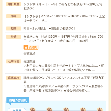
シフト制（月～日） ※平日のみなどの相談もOK ※週3なども
曜日頻度
相談OK
【シフト例】07:00～16:0009:00～18:0017:00～09:00※ 上記
時間
は一例です！そ…
即日～2ヶ月以上 ■開始日の相談OK！
期間
無資格の方：時給1350円～1687円 / 介護福祉士：時給1700
時給
円～2125円 / 初任者以上：時給1500円～1875円
交通費
全額支給
介護関連
仕事内容
／利用者の方の日常生活をサポート！＼▽具体的には…・買
い物や散歩に付き添ったり・折り紙や体操などのレ…
職種未経験OK / ブランクOK / パソコンスキル不要 / 英語力不
応募資格
要
＼無資格＊未経験OK／★年齢不問・ブランクOK★履歴書不
要・来社不要（電話登録OK）★社会保険完備＼…
職場の雰囲気
年齢層