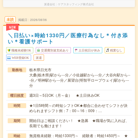
派遣会社
ケアスタッフィング株式会社
未読
掲載日
2026/08/06
NEW
＼日払い×時給1330円／医療行為なし＊付き添
い＊看護サポート
職種未経験OK
交通費別途支給あり
土日祝日が休み
残業なし
WEB登録OK
派遣
栃木県日光市
勤務地
大桑(栃木県)駅から---分／小佐越駅から---分／大谷向駅から--
-分／明神駅から---分／展望台(明智平ロープウェイ)駅から---
分
週3日～5日OK（月～金） ★土日休みOK
曜日頻度
★1日5時間～の時短シフトOK★都合に合わせてシフトが決
時間
められますシフト例：7：00～16：009：…
開始日はご相談ください！ ★急募 ★職場が気に入れば、
期間
長期でも働けます！
無資格未経験：時給1330円～ 経験者：時給1450円～ ★
時給