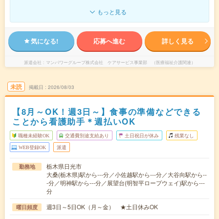
もっと見る
気になる!
応募へ進む
詳しく見る
派遣会社
マンパワーグループ株式会社 ケアサービス事業部 （医療福祉介護関連）
未読
掲載日
2026/08/03
【8月～OK！週3日～】食事の準備などできる
ことから看護助手＊週払いOK
職種未経験OK
交通費別途支給あり
土日祝日が休み
残業なし
WEB登録OK
派遣
栃木県日光市
勤務地
大桑(栃木県)駅から---分／小佐越駅から---分／大谷向駅から--
-分／明神駅から---分／展望台(明智平ロープウェイ)駅から---
分
週3日～5日OK（月～金） ★土日休みOK
曜日頻度