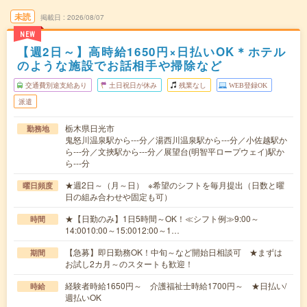
未読
掲載日
2026/08/07
NEW
【週2日～】高時給1650円×日払いOK＊ホテル
のような施設でお話相手や掃除など
交通費別途支給あり
土日祝日が休み
残業なし
WEB登録OK
派遣
栃木県日光市
勤務地
鬼怒川温泉駅から---分／湯西川温泉駅から---分／小佐越駅か
ら---分／文挾駅から---分／展望台(明智平ロープウェイ)駅か
ら---分
★週2日～（月～日） ※希望のシフトを毎月提出（日数と曜
曜日頻度
日の組み合わせや固定も可）
★【日勤のみ】1日5時間～OK！≪シフト例≫9:00～
時間
14:0010:00～15:0012:00～1…
【急募】即日勤務OK！中旬～など開始日相談可 ★まずは
期間
お試し2カ月～のスタートも歓迎！
経験者時給1650円～ 介護福祉士時給1700円～ ★日払い/
時給
週払いOK