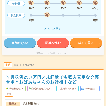
年齢層
20代
30代
40代
50代
60代
男女比率
女性
男性
もっと見る
気になる!
応募へ進む
詳しく見る
派遣会社
株式会社ニッソーネット
未読
掲載日
2026/07/31
＼月収例23.7万円／未経験でも収入安定な介護
サポ＊おばあちゃんのお話相手など
職種未経験OK
交通費別途支給あり
土日祝日が休み
WEB登録OK
派遣
栃木県日光市
勤務地