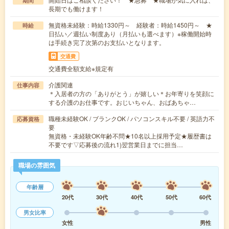
期間
長期でも働けます！
無資格未経験：時給1330円～ 経験者：時給1450円～ ★
時給
日払い／週払い制度あり（月払いも選べます）※稼働開始時
は手続き完了次第のお支払いとなります。
交通費
交通費全額支給※規定有
介護関連
仕事内容
＊入居者の方の「ありがとう」が嬉しい＊お年寄りを笑顔に
する介護のお仕事です。おじいちゃん、おばあちゃ…
職種未経験OK / ブランクOK / パソコンスキル不要 / 英語力不
応募資格
要
無資格・未経験OK年齢不問★10名以上採用予定★履歴書は
不要です▽応募後の流れ1)翌営業日までに担当…
職場の雰囲気
年齢層
20代
30代
40代
50代
60代
男女比率
女性
男性