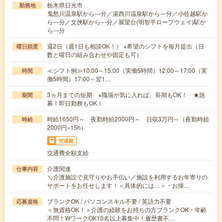
栃木県日光市
勤務地
鬼怒川温泉駅から---分／湯西川温泉駅から---分／小佐越駅か
ら---分／文挾駅から---分／展望台(明智平ロープウェイ)駅か
ら---分
週2日（週1日も相談OK！） ※希望のシフトを毎月提出（日
曜日頻度
数と曜日の組み合わせや固定も可）
≪シフト例≫10:00～15:00（実働5時間）12:00～17:00（実
時間
働5時間）17:00～翌1…
3ヵ月までの短期 ※職場が気に入れば、長期もOK！ ★急
期間
募！即日勤務もOK！
時給1650円～ 夜勤時給2000円～ 日収3万円～（夜勤時給
時給
2000円×15h）
交通費
交通費全額支給
介護関連
仕事内容
＼介護施設で見守りやお手伝い／施設を利用するお年寄りの
サポートをお任せします！＜具体的には…＞・お掃…
ブランクOK / パソコンスキル不要 / 英語力不要
応募資格
＜無資格OK！＞介護の経験をお持ちの方ブランクOK・年齢
不問！WワークOK10名以上募集中！履歴書不…