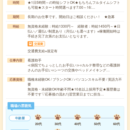
★1日5時間～の時短シフトOK★もちろんフルタイムシフト
時間
も可能★スタート時間選べます7:00～16:…
長期のお仕事です。開始日はご相談ください！ ★急募
期間
無資格未経験：時給1330円～ 経験者：時給1450円～★日
時給
払い／週払い制度あり（月払いも選べます）※稼働開始時は
手続き完了次第のお支払いとなります。
交通費
交通費支給※規定有
看護助手
仕事内容
≪病院でちょっとしたお手伝い≫○カルテ整理などの看護師
さんのお手伝い○シーツの交換やベッドメイキング…
職種未経験OK / ブランクOK / パソコンスキル不要 / 英語力不
応募資格
要
無資格・未経験OK年齢不問★10名以上採用予定★履歴書は
不要です▽応募後の流れ1)翌営業日までに担当…
職場の雰囲気
年齢層
20代
30代
40代
50代
60代