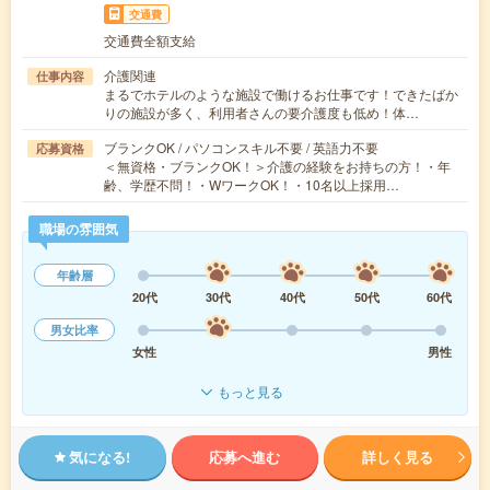
交通費
交通費全額支給
介護関連
仕事内容
まるでホテルのような施設で働けるお仕事です！できたばか
りの施設が多く、利用者さんの要介護度も低め！体…
ブランクOK / パソコンスキル不要 / 英語力不要
応募資格
＜無資格・ブランクOK！＞介護の経験をお持ちの方！・年
齢、学歴不問！・WワークOK！・10名以上採用…
職場の雰囲気
年齢層
20代
30代
40代
50代
60代
男女比率
女性
男性
もっと見る
気になる!
応募へ進む
詳しく見る