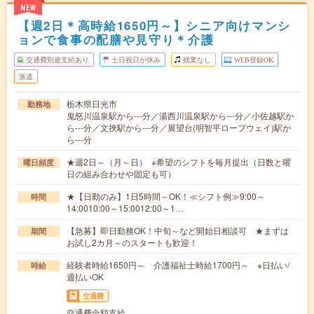
NEW
【週2日＊高時給1650円～】シニア向けマンシ
ョンで食事の配膳や見守り＊介護
交通費別途支給あり
土日祝日が休み
残業なし
WEB登録OK
派遣
栃木県日光市
勤務地
鬼怒川温泉駅から---分／湯西川温泉駅から---分／小佐越駅か
ら---分／文挾駅から---分／展望台(明智平ロープウェイ)駅か
ら---分
★週2日～（月～日） ※希望のシフトを毎月提出（日数と曜
曜日頻度
日の組み合わせや固定も可）
★【日勤のみ】1日5時間～OK！≪シフト例≫9:00～
時間
14:0010:00～15:0012:00～1…
【急募】即日勤務OK！中旬～など開始日相談可 ★まずは
期間
お試し2カ月～のスタートも歓迎！
経験者時給1650円～ 介護福祉士時給1700円～ ※日払い/
時給
週払いOK
交通費
交通費全額支給