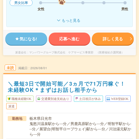
男女比率
女性
男性
もっと見る
気になる!
応募へ進む
詳しく見る
派遣会社
マンパワーグループ株式会社 ケアサービス事業部 （医療福祉介護関連）
未読
掲載日
2026/08/01
＼最短3日で開始可能／3ヵ月で71万円稼ぐ！
未経験OK＊まずはお話し相手から
職種未経験OK
交通費別途支給あり
土日祝日が休み
WEB登録OK
派遣
栃木県日光市
勤務地
鬼怒川温泉駅から---分／男鹿高原駅から---分／明智平駅から-
--分／展望台(明智平ロープウェイ)駅から---分／川治湯元駅か
ら---分