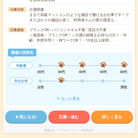
介護関連
仕事内容
まるで高級マンションのような施設で働けるお仕事です！で
きたばかりの施設が多く、利用者さんの要介護度も…
ブランクOK / パソコンスキル不要 / 英語力不要
応募資格
＜無資格・ブランクOK！＞介護の経験をお持ちの方！・年
齢、学歴不問！・WワークOK！・10名以上採用…
職場の雰囲気
年齢層
20代
30代
40代
50代
60代
男女比率
女性
男性
もっと見る
気になる!
応募へ進む
詳しく見る
派遣会社
ケアスタッフィング株式会社