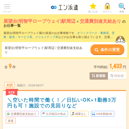
メニュー
気になる!
ログイン
検索
展望台(明智平ロープウェイ)駅周辺
×
交通費別途支給あり
の
お仕事一覧
展望台(明智平ロープウェイ)駅の派遣のお仕事情報です。
オフィスワーク・事務系
、
営
業・販売・サービス系
、
クリエイティブ系
などのお仕事を取り揃えています。交通費
別途支給ありの条件の他に、
職種未経験OK
、
友だちと一緒の応募OK
、
残業なし
など
のこだわり条件も取り揃えています。
展望台(明智平ロープウェイ)駅周辺 / 交通費別途支給あ
条件の変更
り
9
1,433
全
件
平均時給:
円
時給順
新着順
未読
掲載日
2026/08/07
NEW
＼空いた時間で働く！／日払いOK×1勤務3万
円も可！施設での見回りなど
交通費別途支給あり
土日祝日が休み
残業なし
WEB登録OK
派遣