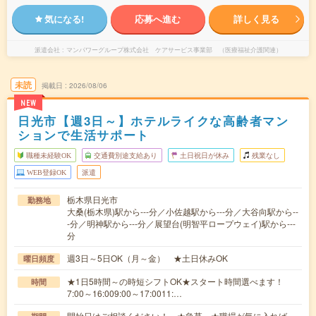
気になる!
応募へ進む
詳しく見る
派遣会社
マンパワーグループ株式会社 ケアサービス事業部 （医療福祉介護関連）
未読
掲載日
2026/08/06
NEW
日光市【週3日～】ホテルライクな高齢者マン
ションで生活サポート
職種未経験OK
交通費別途支給あり
土日祝日が休み
残業なし
WEB登録OK
派遣
栃木県日光市
勤務地
大桑(栃木県)駅から---分／小佐越駅から---分／大谷向駅から--
-分／明神駅から---分／展望台(明智平ロープウェイ)駅から---
分
週3日～5日OK（月～金） ★土日休みOK
曜日頻度
★1日5時間～の時短シフトOK★スタート時間選べます！
時間
7:00～16:009:00～17:0011:…
開始日はご相談ください！ ★急募 ★職場が気に入れば、