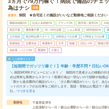
3ヵ月で79万円稼ぐ！病院で備品のチェ
為はナシ
派遣
病院 ★自宅近くの施設がいいなど勤務地ご相談ください
派遣先
職種未経験OK
社会人未経験OK
ブランクOK
既卒第二新卒OK
10
英語不要
履歴書不要
40～50代活躍
しゅふ歓迎
WEB登録OK
週
土日祝休
朝10時以降スタート
16時前までの仕事
17時前までの仕事
医療福祉
交費支給
車通勤可
大手
制服
日払いOK
職場が禁
自転車・バイクOK
看護師
介護士
ここがポイント！
【短期間でガッツリ稼ぐ！】年齢・学歴不問＊日払いOK
＼ 病院WORKデビューにピッタリ ／ 病院内で患者さんの移動の
めは簡単な業務からスタート！医療行為は一切ないので経験や知識は
「家から徒歩圏内の施設がいい」「少人数の施設がいい」など、あな
ットのスタッフがお仕事をご紹介します。面談・登録はお電話で！面
払…
つづきを見る
勤務地
千葉県富津市
上総湊駅から---分／鋸山山麓駅から---分／鋸山山頂駅か