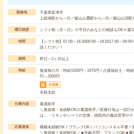
勤務地
千葉県富津市
上総湊駅から---分／鋸山山麓駅から---分／鋸山山頂駅か
曜日頻度
シフト制（月～日）※平日のみなどの相談もOK※週3
時間
【シフト例】07:00～16:0009:00～18:0017:00
談ください！
期間
即日～2ヶ月以上
時給
無資格の方：時給1500円～1875円 / 介護福祉士：時給1
円～2000円
交通費
全額支給
仕事内容
看護助手
＼無資格・未経験OKの看護助手／医療行為は一切行
は…・リネンやシーツの交換・病院内の備品管理やチ
応募資格
職種未経験OK / ブランクOK / パソコンスキル不要 /
＼無資格＊未経験OK／★年齢不問・ブランクOK★履