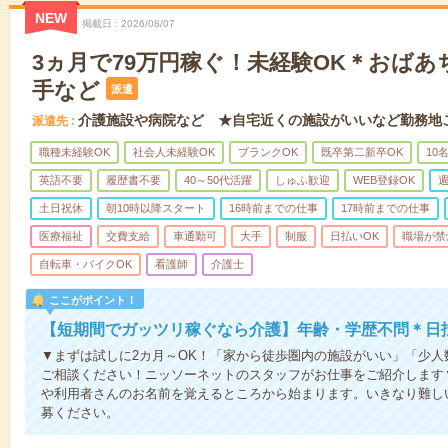
NEW
掲載日
2026/08/07
3ヵ月で79万円稼ぐ！未経験OK＊おば
手など
派遣
介護施設や病院など ★自宅近くの施設がいいなど勤務地
派遣先
職種未経験OK
社会人未経験OK
ブランクOK
既卒第二新卒OK
10
英語不要
履歴書不要
40～50代活躍
しゅふ歓迎
WEB登録OK
週
土日祝休
朝10時以降スタート
16時前までの仕事
17時前までの仕事
医療福祉
交費支給
車通勤可
大手
制服
日払いOK
職場が禁
自転車・バイクOK
看護師
介護士
ここがポイント！
【短期間でガッツリ稼ぐなら介護】年齢・学歴不問＊日払
▼まずは試しに2カ月～OK！「家から徒歩圏内の施設がいい」「少
ご相談ください！ニッソーネットのスタッフがお仕事をご紹介します
や利用者さんのお名前を覚えるところから始まります。いきなり難し
募ください。