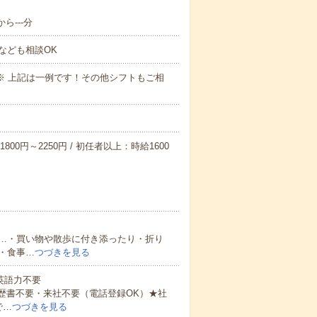
ら---分
なども相談OK
～09:00※ 上記は一例です！その他シフトもご相
800円～2250円 / 初任者以上：時給1600
…・買い物や散歩に付き添ったり・折り
・食事…
つづきを見る
 英語力不要
歴書不要・来社不要（電話登録OK）★社
で…
つづきを見る