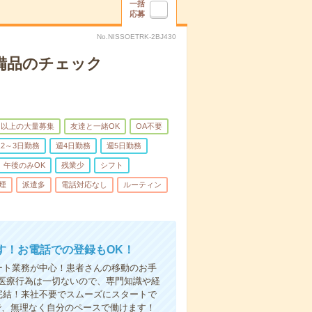
一括
応募
No.NISSOETRK-2BJ430
で備品のチェック
名以上の大量募集
友達と一緒OK
OA不要
2～3日勤務
週4日勤務
週5日勤務
午後のみOK
残業少
シフト
煙
派遣多
電話対応なし
ルーティン
す！お電話での登録もOK！
ート業務が中心！患者さんの移動のお手
医療行為は一切ないので、専門知識や経
完結！来社不要でスムーズにスタートで
で、無理なく自分のペースで働けます！