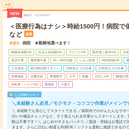
未読
NEW
掲載日
2026/08/07
＜医療行為はナシ＞時給1500円！病院
など
派遣
病院 ★勤務地選べます！
派遣先
職種未経験OK
社会人未経験OK
ブランクOK
既卒第二新卒OK
10
英語不要
履歴書不要
40～50代活躍
しゅふ歓迎
WEB登録OK
週
土日祝休
朝10時以降スタート
16時前までの仕事
17時前までの仕事
医療福祉
交費支給
車通勤可
大手
制服
日払いOK
職場が禁
自転車・バイクOK
看護師
介護士
ここがポイント！
＼未経験さん必見／モクモク・コツコツ作業がメインで
＼ 未経験でも安心してスタートできる ／病院内でのかんたんなサポ
伝いや備品チェックなど、すぐ覚えられる作業からスタートします。
験は不要です！＼ はじめやすさもバッチリ ／面談・登録はお電話で
きます。さらに日払い制度も利用OK！シフトも柔軟に相談できるの