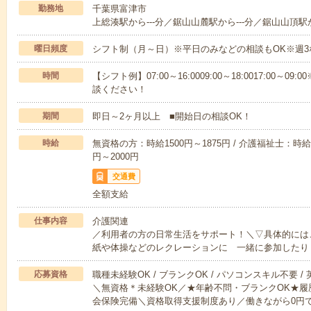
勤務地
千葉県富津市
上総湊駅から---分／鋸山山麓駅から---分／鋸山山頂駅か
曜日頻度
シフト制（月～日）※平日のみなどの相談もOK※週3
時間
【シフト例】07:00～16:0009:00～18:0017:00
談ください！
期間
即日～2ヶ月以上 ■開始日の相談OK！
時給
無資格の方：時給1500円～1875円 / 介護福祉士：時給1
円～2000円
交通費
全額支給
仕事内容
介護関連
／利用者の方の日常生活をサポート！＼▽具体的には
紙や体操などのレクレーションに 一緒に参加したり
応募資格
職種未経験OK / ブランクOK / パソコンスキル不要 /
＼無資格＊未経験OK／★年齢不問・ブランクOK★履
会保険完備＼資格取得支援制度あり／働きながら0円