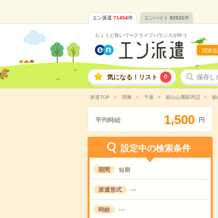
エン派遣
71454
件
エンバイト
82531
件
ちょうど良いワークライフバランスが叶う
関東版
気になる！リスト
0
保存し
派遣TOP
関東
千葉
鋸山山麓駅周辺
鋸
,
1
5
0
0
平均時給:
円
設定中の検索条件
期間
短期
派遣形式
---
時給
---