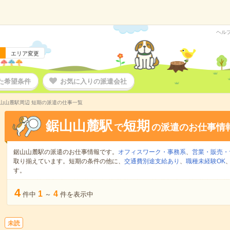
ヘル
エリア変更
た希望条件
お気に入りの派遣会社
山山麓駅周辺 短期の派遣の仕事一覧
鋸山山麓駅
短期
で
の派遣のお仕事情
鋸山山麓駅の派遣のお仕事情報です。
オフィスワーク・事務系
、
営業・販売・
取り揃えています。短期の条件の他に、
交通費別途支給あり
、
職種未経験OK
す。
4
1
4
件中
～
件を表示中
未読