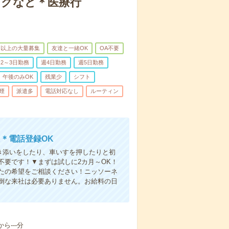
ックなど＊医療行
名以上の大量募集
友達と一緒OK
OA不要
2～3日勤務
週4日勤務
週5日勤務
午後のみOK
残業少
シフト
煙
派遣多
電話対応なし
ルーティン
＊電話登録OK
付き添いをしたり、車いすを押したりと初
不要です！▼まずは試しに2カ月～OK！
たの希望をご相談ください！ニッソーネ
倒な来社は必要ありません。お給料の日
ら---分