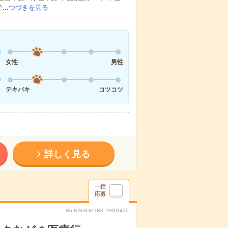
で…
つづきを見る
女性
男性
テキパキ
コツコツ
詳しく見る
一括
応募
No.NISSOETRK-2BSG430