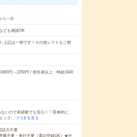
ら---分
なども相談OK
～09:00※ 上記は一例です！その他シフトもご相
800円～2250円 / 初任者以上：時給1600
わないので未経験でも安心！▽具体的に
ェック…
つづきを見る
 英語力不要
歴書不要・来社不要（電話登録OK）★社