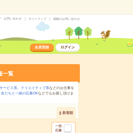
プ・お問い合わせ
サイトマップ
掲載のお問い合わせ
会員登録
ログイン
報一覧
サービス系
、
クリエイティブ系
などのお仕事を
、
友だちと一緒の応募OK
などでもお探し頂けま
新着順
一括
応募