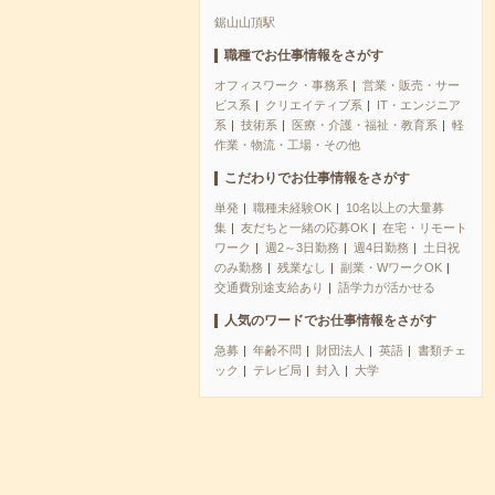
鋸山山頂駅
職種でお仕事情報をさがす
オフィスワーク・事務系
営業・販売・サー
ビス系
クリエイティブ系
IT・エンジニア
系
技術系
医療・介護・福祉・教育系
軽
作業・物流・工場・その他
こだわりでお仕事情報をさがす
単発
職種未経験OK
10名以上の大量募
集
友だちと一緒の応募OK
在宅・リモート
ワーク
週2～3日勤務
週4日勤務
土日祝
のみ勤務
残業なし
副業・WワークOK
交通費別途支給あり
語学力が活かせる
人気のワードでお仕事情報をさがす
急募
年齢不問
財団法人
英語
書類チェ
ック
テレビ局
封入
大学