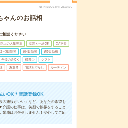
No.NISSOETRK-2SG430
あちゃんのお話相
ご相談ください
名以上の大量募集
友達と一緒OK
OA不要
2～3日勤務
週4日勤務
週5日勤務
午後のみOK
残業少
シフト
煙
派遣多
電話対応なし
ルーティン
いOK＊電話登録OK
人数の施設がいい」など、あなたの希望を
▼介護の仕事は、笑顔で挨拶をすること
い業務はお任せしません！安心してご応