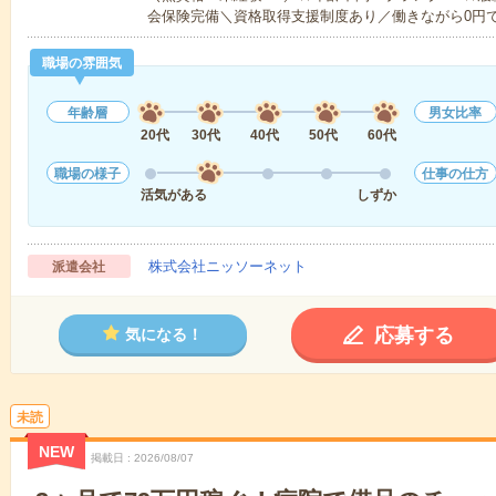
会保険完備＼資格取得支援制度あり／働きながら0円
職場の雰囲気
年齢層
男女比率
20代
30代
40代
50代
60代
職場の様子
仕事の仕方
活気がある
しずか
株式会社ニッソーネット
派遣会社
応募する
気になる！
未読
NEW
掲載日
2026/08/07