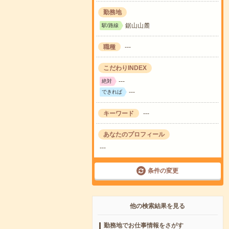
勤務地
鋸山山麓
駅/路線
職種
---
こだわりINDEX
---
絶対
---
できれば
キーワード
---
あなたのプロフィール
---
条件の変更
他の検索結果を見る
勤務地でお仕事情報をさがす