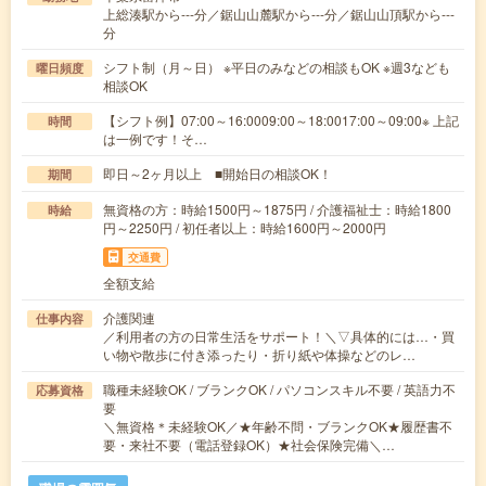
上総湊駅から---分／鋸山山麓駅から---分／鋸山山頂駅から---
分
シフト制（月～日） ※平日のみなどの相談もOK ※週3なども
曜日頻度
相談OK
【シフト例】07:00～16:0009:00～18:0017:00～09:00※ 上記
時間
は一例です！そ…
即日～2ヶ月以上 ■開始日の相談OK！
期間
無資格の方：時給1500円～1875円 / 介護福祉士：時給1800
時給
円～2250円 / 初任者以上：時給1600円～2000円
交通費
全額支給
介護関連
仕事内容
／利用者の方の日常生活をサポート！＼▽具体的には…・買
い物や散歩に付き添ったり・折り紙や体操などのレ…
職種未経験OK / ブランクOK / パソコンスキル不要 / 英語力不
応募資格
要
＼無資格＊未経験OK／★年齢不問・ブランクOK★履歴書不
要・来社不要（電話登録OK）★社会保険完備＼…