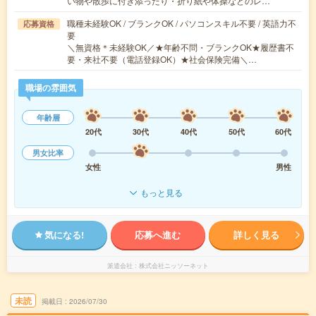
い物や散歩に付き添ったり・折り紙や体操などのレ…
職種未経験OK / ブランクOK / パソコンスキル不要 / 英語力不
応募資格
要
＼無資格＊未経験OK／★年齢不問・ブランクOK★履歴書不
要・来社不要（電話登録OK）★社会保険完備＼…
職場の雰囲気
年齢層
20代
30代
40代
50代
60代
男女比率
女性
男性
もっと見る
気になる!
応募へ進む
詳しく見る
派遣会社
株式会社ニッソーネット
未読
掲載日
2026/07/30