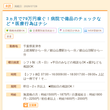
未読
掲載日
2026/07/28
3ヵ月で79万円稼ぐ！病院で備品のチェックな
ど＊医療行為はナシ
職種未経験OK
交通費別途支給あり
土日祝日が休み
WEB登録OK
派遣
千葉県富津市
勤務地
上総湊駅から---分／鋸山山麓駅から---分／鋸山山頂駅から---
分
シフト制（月～日） ※平日のみなどの相談もOK ※週3なども
曜日頻度
相談OK
【シフト例】07:00～16:0009:00～18:0017:00～09:00※ 上記
時間
は一例です！そ…
即日～2ヶ月以上 ■開始日の相談OK！
期間
無資格の方：時給1500円～1875円 / 介護福祉士：時給1800
時給
円～2250円 / 初任者以上：時給1600円～2000円
交通費