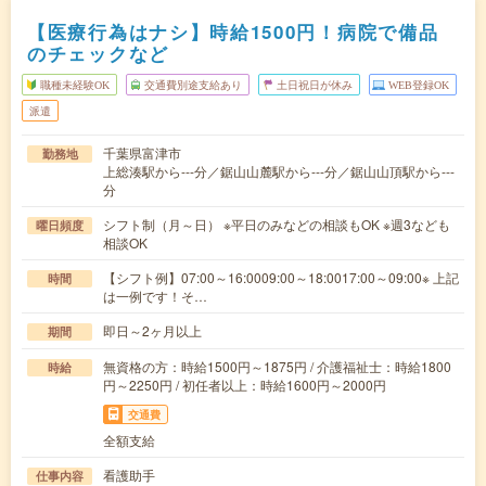
【医療行為はナシ】時給1500円！病院で備品
のチェックなど
職種未経験OK
交通費別途支給あり
土日祝日が休み
WEB登録OK
派遣
千葉県富津市
勤務地
上総湊駅から---分／鋸山山麓駅から---分／鋸山山頂駅から---
分
シフト制（月～日） ※平日のみなどの相談もOK ※週3なども
曜日頻度
相談OK
【シフト例】07:00～16:0009:00～18:0017:00～09:00※ 上記
時間
は一例です！そ…
即日～2ヶ月以上
期間
無資格の方：時給1500円～1875円 / 介護福祉士：時給1800
時給
円～2250円 / 初任者以上：時給1600円～2000円
交通費
全額支給
看護助手
仕事内容