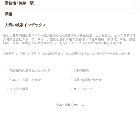
勤務地 / 路線・駅
職種
人気の検索インデックス
鋸山山麓駅周辺の友だちと一緒の応募OKの派遣情報の検索結果。エン派遣は、エンが運営する
人材派遣会社のポータルサイト。鋸山山麓駅周辺の派遣/求人情報を職種、勤務地、時給、勤務
時間、長期・短期などの希望条件から、あなたにピッタリの派遣のお仕事を探せます。
派遣TOP
関東
千葉
鋸山山麓駅周辺
鋸山山麓駅周辺 友だちと一緒の応募OKの派遣の仕事一覧
個人情報の取り扱いについて
ご利用規約
ヘルプ・お問い合わせ
掲載のお問い合わせ
エン会社概要
サイトマップ
Copyright © en Inc.