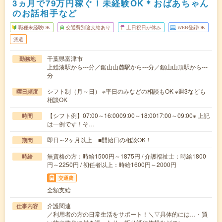
3ヵ月で79万円稼ぐ！未経験OK＊おばあちゃん
のお話相手など
職種未経験OK
交通費別途支給あり
土日祝日が休み
WEB登録OK
派遣
千葉県富津市
勤務地
上総湊駅から---分／鋸山山麓駅から---分／鋸山山頂駅から---
分
シフト制（月～日） ※平日のみなどの相談もOK ※週3なども
曜日頻度
相談OK
【シフト例】07:00～16:0009:00～18:0017:00～09:00※ 上記
時間
は一例です！そ…
即日～2ヶ月以上 ■開始日の相談OK！
期間
無資格の方：時給1500円～1875円 / 介護福祉士：時給1800
時給
円～2250円 / 初任者以上：時給1600円～2000円
交通費
全額支給
介護関連
仕事内容
／利用者の方の日常生活をサポート！＼▽具体的には…・買