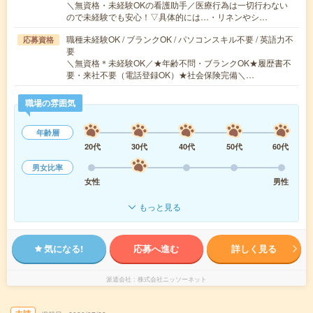
＼無資格・未経験OKの看護助手／医療行為は一切行わない
ので未経験でも安心！▽具体的には…・リネンやシ…
職種未経験OK / ブランクOK / パソコンスキル不要 / 英語力不
応募資格
要
＼無資格＊未経験OK／★年齢不問・ブランクOK★履歴書不
要・来社不要（電話登録OK）★社会保険完備＼…
職場の雰囲気
年齢層
20代
30代
40代
50代
60代
男女比率
女性
男性
もっと見る
気になる!
応募へ進む
詳しく見る
派遣会社
株式会社ニッソーネット