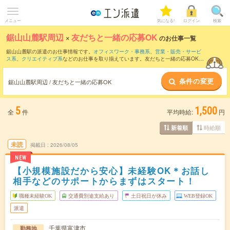
メニュー
気になる!
ログイン
検索
鋸山山麓駅周辺
×
友だちと一緒の応募OK
のお仕事一覧
鋸山山麓駅の派遣のお仕事情報です。
オフィスワーク・事務系
、
営業・販売・サービ
ス系
、
クリエイティブ系
などのお仕事を取り揃えています。友だちと一緒の応募OKの
条件の他に、
交通費別途支給あり
、
職種未経験OK
、
週4日勤務
などのこだわり条件も
取り揃えています。
条件の変更
鋸山山麓駅周辺 / 友だちと一緒の応募OK
5
1,500
全
件
平均時給:
円
時給順
新着順
未読
掲載日
2026/08/05
NEW
【小規模施設だから安心】未経験OK＊お話し
相手などのサポートからまずはスタート！
職種未経験OK
交通費別途支給あり
土日祝日が休み
WEB登録OK
派遣
千葉県富津市
勤務地