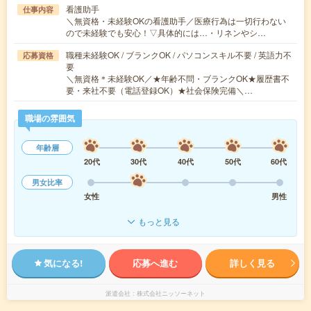
看護助手
仕事内容
＼無資格・未経験OKの看護助手／医療行為は一切行わない
ので未経験でも安心！▽具体的には…・リネンやシ…
職種未経験OK / ブランクOK / パソコンスキル不要 / 英語力不
応募資格
要
＼無資格＊未経験OK／★年齢不問・ブランクOK★履歴書不
要・来社不要（電話登録OK）★社会保険完備＼…
職場の雰囲気
年齢層
20代
30代
40代
50代
60代
男女比率
女性
男性
もっと見る
気になる!
応募へ進む
詳しく見る
派遣会社
株式会社ニッソーネット