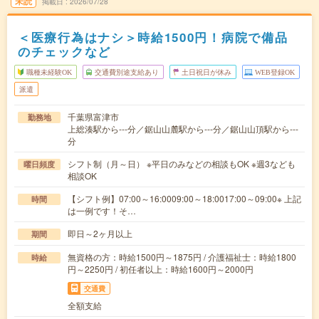
未読
掲載日
2026/07/28
＜医療行為はナシ＞時給1500円！病院で備品
のチェックなど
職種未経験OK
交通費別途支給あり
土日祝日が休み
WEB登録OK
派遣
千葉県富津市
勤務地
上総湊駅から---分／鋸山山麓駅から---分／鋸山山頂駅から---
分
シフト制（月～日） ※平日のみなどの相談もOK ※週3なども
曜日頻度
相談OK
【シフト例】07:00～16:0009:00～18:0017:00～09:00※ 上記
時間
は一例です！そ…
即日～2ヶ月以上
期間
無資格の方：時給1500円～1875円 / 介護福祉士：時給1800
時給
円～2250円 / 初任者以上：時給1600円～2000円
交通費
全額支給