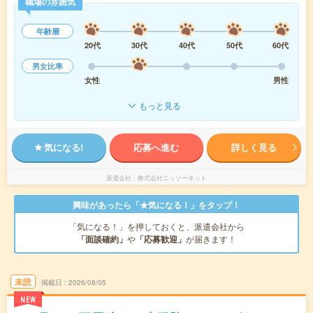
職場の雰囲気
年齢層
20代
30代
40代
50代
60代
男女比率
女性
男性
もっと見る
気になる!
応募へ進む
詳しく見る
派遣会社
株式会社ニッソーネット
興味があったら「★気になる！」をタップ！
「気になる！」を押しておくと、派遣会社から
「面談確約」
や
「応募歓迎」
が届きます！
未読
掲載日
2026/08/05
NEW