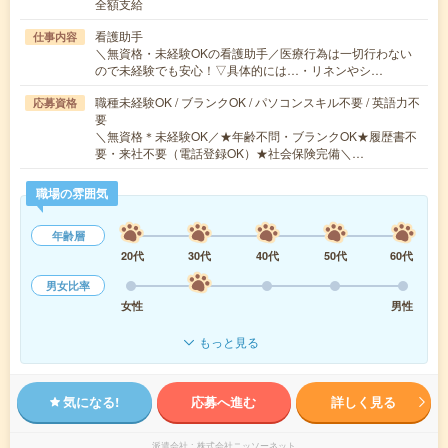
全額支給
看護助手
仕事内容
＼無資格・未経験OKの看護助手／医療行為は一切行わない
ので未経験でも安心！▽具体的には…・リネンやシ…
職種未経験OK / ブランクOK / パソコンスキル不要 / 英語力不
応募資格
要
＼無資格＊未経験OK／★年齢不問・ブランクOK★履歴書不
要・来社不要（電話登録OK）★社会保険完備＼…
職場の雰囲気
年齢層
20代
30代
40代
50代
60代
男女比率
女性
男性
もっと見る
気になる!
応募へ進む
詳しく見る
派遣会社
株式会社ニッソーネット