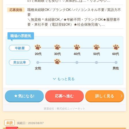
ので未経験でも安心！▽具体的には…・リネンやシ…
職種未経験OK / ブランクOK / パソコンスキル不要 / 英語力不
応募資格
要
＼無資格＊未経験OK／★年齢不問・ブランクOK★履歴書不
要・来社不要（電話登録OK）★社会保険完備＼…
職場の雰囲気
年齢層
20代
30代
40代
50代
60代
男女比率
女性
男性
もっと見る
気になる!
応募へ進む
詳しく見る
派遣会社
株式会社ニッソーネット
未読
掲載日
2026/08/07