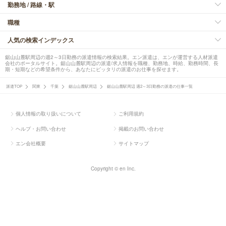
勤務地 / 路線・駅
職種
人気の検索インデックス
鋸山山麓駅周辺の週2～3日勤務の派遣情報の検索結果。エン派遣は、エンが運営する人材派遣
会社のポータルサイト。鋸山山麓駅周辺の派遣/求人情報を職種、勤務地、時給、勤務時間、長
期・短期などの希望条件から、あなたにピッタリの派遣のお仕事を探せます。
派遣TOP
関東
千葉
鋸山山麓駅周辺
鋸山山麓駅周辺 週2～3日勤務の派遣の仕事一覧
個人情報の取り扱いについて
ご利用規約
ヘルプ・お問い合わせ
掲載のお問い合わせ
エン会社概要
サイトマップ
Copyright © en Inc.