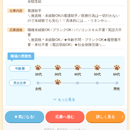
全額支給
看護助手
仕事内容
＼無資格・未経験OKの看護助手／医療行為は一切行わない
ので未経験でも安心！▽具体的には…・リネンやシ…
職種未経験OK / ブランクOK / パソコンスキル不要 / 英語力不
応募資格
要
＼無資格＊未経験OK／★年齢不問・ブランクOK★履歴書不
要・来社不要（電話登録OK）★社会保険完備＼…
職場の雰囲気
年齢層
20代
30代
40代
50代
60代
男女比率
女性
男性
もっと見る
気になる!
応募へ進む
詳しく見る
派遣会社
株式会社ニッソーネット