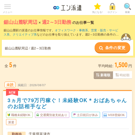
メニュー
気になる!
ログイン
検索
鋸山山麓駅周辺
×
週2～3日勤務
のお仕事一覧
鋸山山麓駅の派遣のお仕事情報です。
オフィスワーク・事務系
、
営業・販売・サービ
ス系
、
クリエイティブ系
などのお仕事を取り揃えています。週2～3日勤務の条件の他
に、
交通費別途支給あり
、
職種未経験OK
、
友だちと一緒の応募OK
などのこだわり条
件も取り揃えています。
条件の変更
鋸山山麓駅周辺 / 週2～3日勤務
5
1,500
全
件
平均時給:
円
時給順
新着順
未読
掲載日
2026/08/07
NEW
3ヵ月で79万円稼ぐ！未経験OK＊おばあちゃん
のお話相手など
職種未経験OK
交通費別途支給あり
土日祝日が休み
WEB登録OK
派遣
千葉県富津市
勤務地