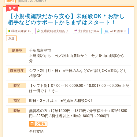
未読
掲載日
2026/08/05
NEW
【小規模施設だから安心】未経験OK＊お話し
相手などのサポートからまずはスタート！
職種未経験OK
交通費別途支給あり
土日祝日が休み
WEB登録OK
派遣
千葉県富津市
勤務地
上総湊駅から---分／鋸山山麓駅から---分／鋸山山頂駅から---
分
シフト制（月～日） ※平日のみなどの相談もOK ※週3なども
曜日頻度
相談OK
【シフト例】07:00～16:0009:00～18:0017:00～09:00※ 上記
時間
は一例です！そ…
即日～2ヶ月以上 ■開始日の相談OK！
期間
無資格の方：時給1500円～1875円 / 介護福祉士：時給1800
時給
円～2250円 / 初任者以上：時給1600円～2000円
交通費
全額支給