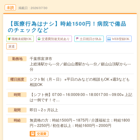
未読
掲載日
2026/07/30
【医療行為はナシ】時給1500円！病院で備品
のチェックなど
職種未経験OK
交通費別途支給あり
土日祝日が休み
WEB登録OK
派遣
千葉県富津市
勤務地
上総湊駅から---分／鋸山山麓駅から---分／鋸山山頂駅から---
分
シフト制（月～日） ※平日のみなどの相談もOK ※週3なども
曜日頻度
相談OK
【シフト例】07:00～16:0009:00～18:0017:00～09:00※ 上記
時間
は一例です！そ…
即日～2ヶ月以上
期間
無資格の方：時給1500円～1875円 / 介護福祉士：時給1800
時給
円～2250円 / 初任者以上：時給1600円～2000円
交通費