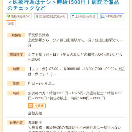
＜医療行為はナシ＞時給1500円！病院で備品
のチェックなど
職種未経験OK
交通費別途支給あり
土日祝日が休み
WEB登録OK
派遣
千葉県富津市
勤務地
上総湊駅から---分／鋸山山麓駅から---分／鋸山山頂駅から---
分
シフト制（月～日） ※平日のみなどの相談もOK ※週3なども
曜日頻度
相談OK
【シフト例】07:00～16:0009:00～18:0017:00～09:00※ 上記
時間
は一例です！そ…
即日～2ヶ月以上
期間
無資格の方：時給1500円～1875円 / 介護福祉士：時給1800
時給
円～2250円 / 初任者以上：時給1600円～2000円
交通費
全額支給
看護助手
仕事内容
＼無資格・未経験OKの看護助手／医療行為は一切行わない