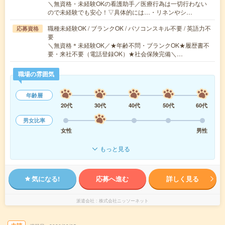
＼無資格・未経験OKの看護助手／医療行為は一切行わない
ので未経験でも安心！▽具体的には…・リネンやシ…
職種未経験OK / ブランクOK / パソコンスキル不要 / 英語力不
応募資格
要
＼無資格＊未経験OK／★年齢不問・ブランクOK★履歴書不
要・来社不要（電話登録OK）★社会保険完備＼…
職場の雰囲気
年齢層
20代
30代
40代
50代
60代
男女比率
女性
男性
もっと見る
気になる!
応募へ進む
詳しく見る
派遣会社
株式会社ニッソーネット