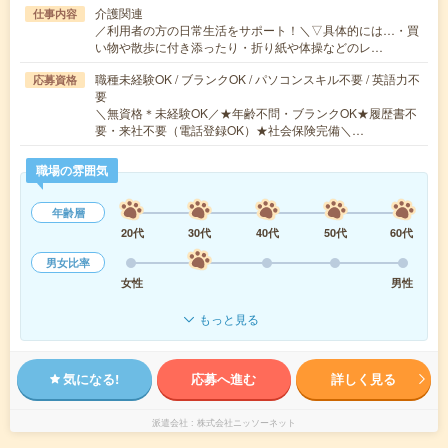
介護関連
仕事内容
／利用者の方の日常生活をサポート！＼▽具体的には…・買
い物や散歩に付き添ったり・折り紙や体操などのレ…
職種未経験OK / ブランクOK / パソコンスキル不要 / 英語力不
応募資格
要
＼無資格＊未経験OK／★年齢不問・ブランクOK★履歴書不
要・来社不要（電話登録OK）★社会保険完備＼…
職場の雰囲気
年齢層
20代
30代
40代
50代
60代
男女比率
女性
男性
もっと見る
気になる!
応募へ進む
詳しく見る
派遣会社
株式会社ニッソーネット