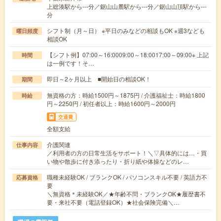
上総湊駅から---分／鋸山山麓駅から---分／鋸山山頂駅から---
分
シフト制（月～日） ※平日のみなどの相談もOK ※週3なども
曜日頻度
相談OK
【シフト例】07:00～16:0009:00～18:0017:00～09:00※ 上記
時間
は一例です！そ…
即日～2ヶ月以上 ■開始日の相談OK！
期間
無資格の方：時給1500円～1875円 / 介護福祉士：時給1800
時給
円～2250円 / 初任者以上：時給1600円～2000円
交通費
全額支給
介護関連
仕事内容
／利用者の方の日常生活をサポート！＼▽具体的には…・買
い物や散歩に付き添ったり・折り紙や体操などのレ…
職種未経験OK / ブランクOK / パソコンスキル不要 / 英語力不
応募資格
要
＼無資格＊未経験OK／★年齢不問・ブランクOK★履歴書不
要・来社不要（電話登録OK）★社会保険完備＼…