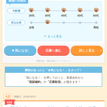
職場の雰囲気
年齢層
20代
30代
40代
50代
60代
男女比率
女性
男性
もっと見る
気になる!
応募へ進む
詳しく見る
派遣会社
株式会社ニッソーネット
興味があったら「★気になる！」をタップ！
「気になる！」を押しておくと、派遣会社から
「面談確約」
や
「応募歓迎」
が届きます！
未読
掲載日
2026/08/07
NEW