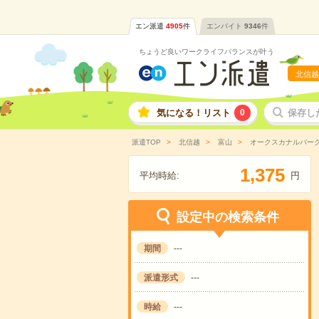
エン派遣
4905
件
エンバイト
9346
件
ちょうど良いワークライフバランスが叶う
北信越
気になる！リスト
0
保存し
派遣TOP
北信越
富山
オークスカナルパー
,
1
3
7
5
平均時給:
円
設定中の検索条件
期間
---
派遣形式
---
時給
---