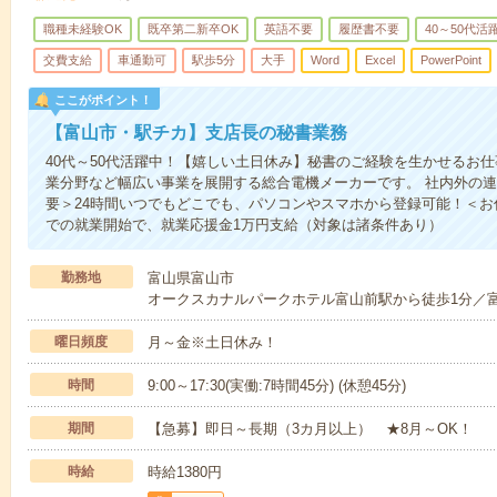
職種未経験OK
既卒第二新卒OK
英語不要
履歴書不要
40～50代活
交費支給
車通勤可
駅歩5分
大手
Word
Excel
PowerPoint
ここがポイント！
【富山市・駅チカ】支店長の秘書業務
40代～50代活躍中！【嬉しい土日休み】秘書のご経験を生かせるお仕
業分野など幅広い事業を展開する総合電機メーカーです。 社内外の
要＞24時間いつでもどこでも、パソコンやスマホから登録可能！＜
での就業開始で、就業応援金1万円支給（対象は諸条件あり）
勤務地
富山県富山市
オークスカナルパークホテル富山前駅から徒歩1分／富
曜日頻度
月～金※土日休み！
時間
9:00～17:30(実働:7時間45分) (休憩45分)
期間
【急募】即日～長期（3カ月以上） ★8月～OK！
時給
時給1380円