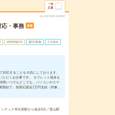
一括
応募
No.ADCNA01344986
対応・事務
派遣
躍
WEB登録OK
週5日勤務
土日祝休
って対応することを大切にしております。
いただくお仕事です。 タブレット端末を
4時間いつでもどこでも、パソコンやスマ
業開始で、就業応援金1万円支給（対象…
インテック本社前駅から徒歩5分／富山駅