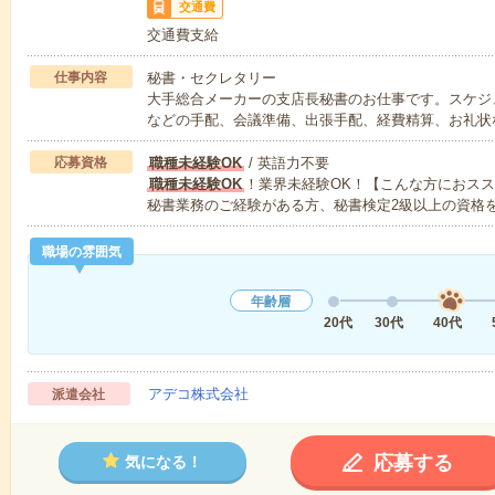
交通費
交通費支給
仕事内容
秘書・セクレタリー
大手総合メーカーの支店長秘書のお仕事です。スケジ
などの手配、会議準備、出張手配、経費精算、お礼状
応募資格
職種未経験OK
/ 英語力不要
職種未経験OK
！業界未経験OK！【こんな方におス
秘書業務のご経験がある方、秘書検定2級以上の資格
職場の雰囲気
年齢層
20代
30代
40代
アデコ株式会社
派遣会社
応募する
気になる！