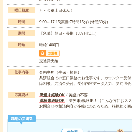
曜日頻度
月～金※土日休み！
時間
9:00～17:15(実働:7時間15分) (休憩60分)
期間
【急募】即日～長期（3カ月以上）
時給
時給1400円
交通費
交通費支給
仕事内容
金融事務（生保・損保）
共済組合での窓口業務のお仕事です。カウンター受付
障相談、共済金受付、受付内容データ入力、契約照会
応募資格
職種未経験OK
/ 英語力不要
職種未経験OK
！業界未経験OK！【こんな方におス
お問合せや相談内容が多岐にわたるため、根気強く商
職場の雰囲気