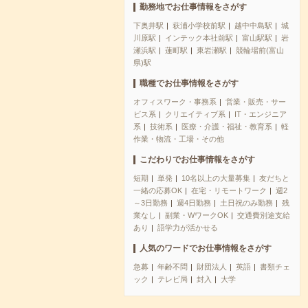
勤務地でお仕事情報をさがす
下奥井駅
萩浦小学校前駅
越中中島駅
城
川原駅
インテック本社前駅
富山駅駅
岩
瀬浜駅
蓮町駅
東岩瀬駅
競輪場前(富山
県)駅
職種でお仕事情報をさがす
オフィスワーク・事務系
営業・販売・サー
ビス系
クリエイティブ系
IT・エンジニア
系
技術系
医療・介護・福祉・教育系
軽
作業・物流・工場・その他
こだわりでお仕事情報をさがす
短期
単発
10名以上の大量募集
友だちと
一緒の応募OK
在宅・リモートワーク
週2
～3日勤務
週4日勤務
土日祝のみ勤務
残
業なし
副業・WワークOK
交通費別途支給
あり
語学力が活かせる
人気のワードでお仕事情報をさがす
急募
年齢不問
財団法人
英語
書類チェ
ック
テレビ局
封入
大学