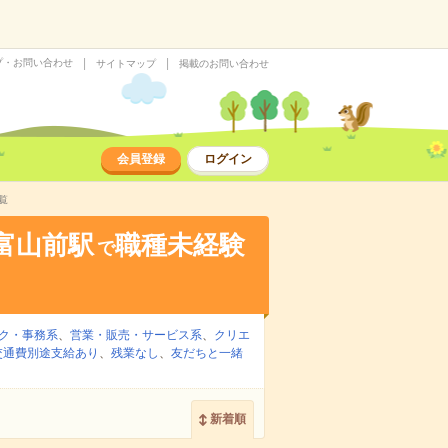
プ・お問い合わせ
サイトマップ
掲載のお問い合わせ
会員登録
ログイン
覧
富山前駅
職種未経験
で
ク・事務系
、
営業・販売・サービス系
、
クリエ
交通費別途支給あり
、
残業なし
、
友だちと一緒
新着順