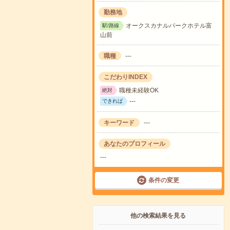
勤務地
オークスカナルパークホテル富
駅/路線
山前
職種
---
こだわりINDEX
職種未経験OK
絶対
---
できれば
キーワード
---
あなたのプロフィール
---
条件の変更
他の検索結果を見る