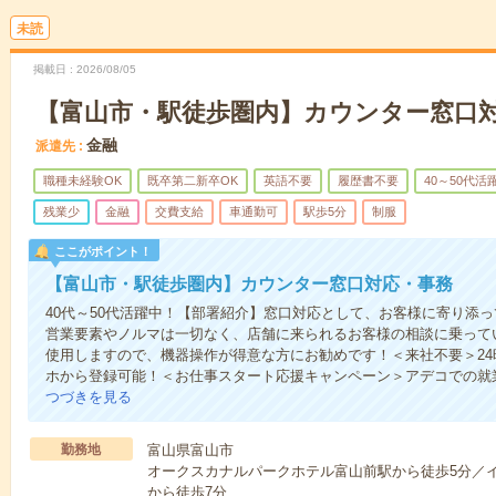
未読
掲載日
2026/08/05
【富山市・駅徒歩圏内】カウンター窓口
金融
派遣先
職種未経験OK
既卒第二新卒OK
英語不要
履歴書不要
40～50代活
残業少
金融
交費支給
車通勤可
駅歩5分
制服
ここがポイント！
【富山市・駅徒歩圏内】カウンター窓口対応・事務
40代～50代活躍中！【部署紹介】窓口対応として、お客様に寄り添
営業要素やノルマは一切なく、店舗に来られるお客様の相談に乗って
使用しますので、機器操作が得意な方にお勧めです！＜来社不要＞2
ホから登録可能！＜お仕事スタート応援キャンペーン＞アデコでの就
つづきを見る
勤務地
富山県富山市
オークスカナルパークホテル富山前駅から徒歩5分／
から徒歩7分