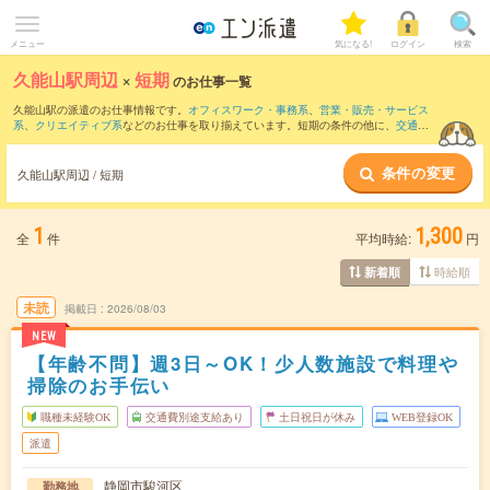
メニュー
気になる!
ログイン
検索
久能山駅周辺
×
短期
のお仕事一覧
久能山駅の派遣のお仕事情報です。
オフィスワーク・事務系
、
営業・販売・サービス
系
、
クリエイティブ系
などのお仕事を取り揃えています。短期の条件の他に、
交通費
別途支給あり
、
職種未経験OK
、
友だちと一緒の応募OK
などでもお探し頂けます。
条件の変更
久能山駅周辺 / 短期
1
1,300
全
件
平均時給:
円
時給順
新着順
未読
掲載日
2026/08/03
NEW
【年齢不問】週3日～OK！少人数施設で料理や
掃除のお手伝い
職種未経験OK
交通費別途支給あり
土日祝日が休み
WEB登録OK
派遣
静岡市駿河区
勤務地