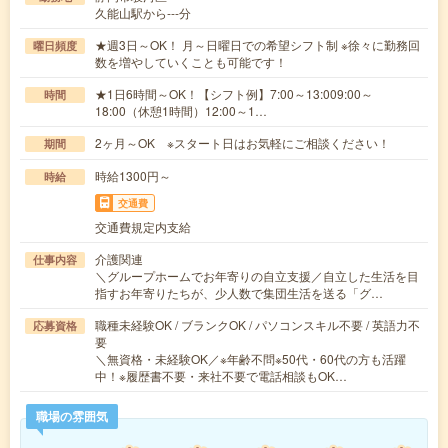
久能山駅から---分
★週3日～OK！ 月～日曜日での希望シフト制 ※徐々に勤務回
曜日頻度
数を増やしていくことも可能です！
★1日6時間～OK！【シフト例】7:00～13:009:00～
時間
18:00（休憩1時間）12:00～1…
2ヶ月～OK ※スタート日はお気軽にご相談ください！
期間
時給1300円～
時給
交通費
交通費規定内支給
介護関連
仕事内容
＼グループホームでお年寄りの自立支援／自立した生活を目
指すお年寄りたちが、少人数で集団生活を送る「グ…
職種未経験OK / ブランクOK / パソコンスキル不要 / 英語力不
応募資格
要
＼無資格・未経験OK／※年齢不問※50代・60代の方も活躍
中！※履歴書不要・来社不要で電話相談もOK…
職場の雰囲気