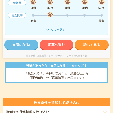
年齢層
20代
30代
40代
50代
60代
男女比率
女性
男性
もっと見る
気になる!
応募へ進む
詳しく見る
派遣会社
株式会社スタッフサービス メディカル事業本部
興味があったら「★気になる！」をタップ！
「気になる！」を押しておくと、派遣会社から
「面談確約」
や
「応募歓迎」
が届きます！
検索条件を追加して絞り込む
職種
でお仕事情報を絞り込む