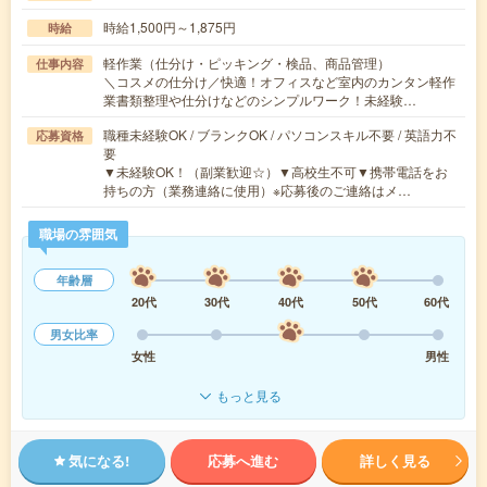
時給1,500円～1,875円
時給
軽作業（仕分け・ピッキング・検品、商品管理）
仕事内容
＼コスメの仕分け／快適！オフィスなど室内のカンタン軽作
業書類整理や仕分けなどのシンプルワーク！未経験…
職種未経験OK / ブランクOK / パソコンスキル不要 / 英語力不
応募資格
要
▼未経験OK！（副業歓迎☆）▼高校生不可▼携帯電話をお
持ちの方（業務連絡に使用）※応募後のご連絡はメ…
職場の雰囲気
年齢層
20代
30代
40代
50代
60代
男女比率
女性
男性
もっと見る
気になる!
応募へ進む
詳しく見る