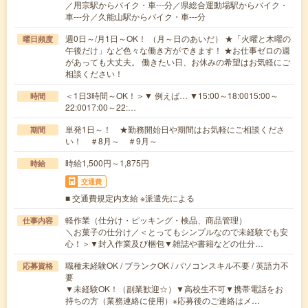
／用宗駅からバイク・車---分／県総合運動場駅からバイク・
車---分／久能山駅からバイク・車---分
週0日～/月1日～OK！ （月～日のあいだ） ★「火曜と木曜の
曜日頻度
午後だけ」など色々な働き方ができます！ ★お仕事ゼロの週
があっても大丈夫。 働きたい日、お休みの希望はお気軽にご
相談ください！
＜1日3時間～OK！＞▼ 例えば… ▼15:00～18:0015:00～
時間
22:0017:00～22:…
単発1日～！ ★勤務開始日や期間はお気軽にご相談くださ
期間
い！ ＃8月～ ＃9月～
時給1,500円～1,875円
時給
交通費
■ 交通費規定内支給 ※派遣先による
軽作業（仕分け・ピッキング・検品、商品管理）
仕事内容
＼お菓子の仕分け／＜とってもシンプルなので未経験でも安
心！＞▼封入作業及び梱包▼雑誌や書籍などの仕分…
職種未経験OK / ブランクOK / パソコンスキル不要 / 英語力不
応募資格
要
▼未経験OK！（副業歓迎☆）▼高校生不可▼携帯電話をお
持ちの方（業務連絡に使用）※応募後のご連絡はメ…