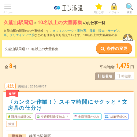
メニュー
気になる!
ログイン
検索
久能山駅周辺
×
10名以上の大量募集
のお仕事一覧
久能山駅の派遣のお仕事情報です。
オフィスワーク・事務系
、
営業・販売・サービス
系
、
クリエイティブ系
などのお仕事を取り揃えています。10名以上の大量募集の条件
の他に、
交通費別途支給あり
、
職種未経験OK
、
友だちと一緒の応募OK
などのこだわ
り条件も取り揃えています。
条件の変更
久能山駅周辺 / 10名以上の大量募集
8
1,475
全
件
平均時給:
円
時給順
新着順
未読
掲載日
2026/08/07
NEW
〈カンタン作業！〉スキマ時間にサクッと＊文
房具の仕分け
職種未経験OK
交通費別途支給あり
土日祝日が休み
WEB登録OK
派遣
静岡市駿河区
勤務地