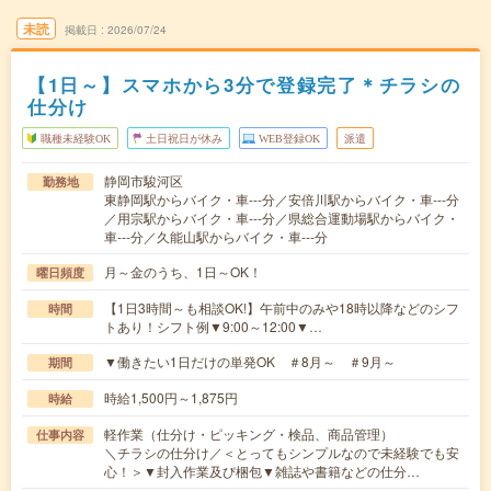
未読
掲載日
2026/07/24
【1日～】スマホから3分で登録完了＊チラシの
仕分け
職種未経験OK
土日祝日が休み
WEB登録OK
派遣
静岡市駿河区
勤務地
東静岡駅からバイク・車---分／安倍川駅からバイク・車---分
／用宗駅からバイク・車---分／県総合運動場駅からバイク・
車---分／久能山駅からバイク・車---分
月～金のうち、1日～OK！
曜日頻度
【1日3時間～も相談OK!】午前中のみや18時以降などのシフ
時間
トあり！シフト例▼9:00～12:00▼…
▼働きたい1日だけの単発OK ＃8月～ ＃9月～
期間
時給1,500円～1,875円
時給
軽作業（仕分け・ピッキング・検品、商品管理）
仕事内容
＼チラシの仕分け／＜とってもシンプルなので未経験でも安
心！＞▼封入作業及び梱包▼雑誌や書籍などの仕分…