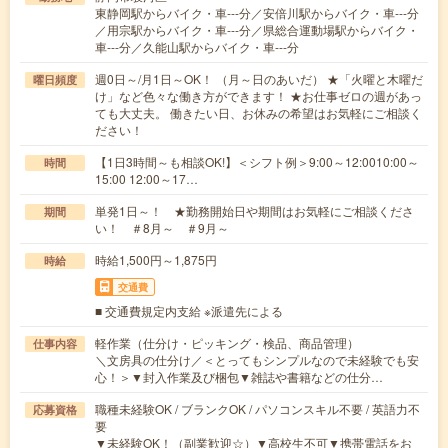
東静岡駅からバイク・車---分／安倍川駅からバイク・車---分
／用宗駅からバイク・車---分／県総合運動場駅からバイク・
車---分／久能山駅からバイク・車---分
週0日～/月1日～OK！ （月～日のあいだ） ★「火曜と木曜だ
曜日頻度
け」など色々な働き方ができます！ ★お仕事ゼロの週があっ
ても大丈夫。 働きたい日、お休みの希望はお気軽にご相談く
ださい！
【1日3時間～も相談OK!】＜シフト例＞9:00～12:0010:00～
時間
15:00 12:00～17…
単発1日～！ ★勤務開始日や期間はお気軽にご相談くださ
期間
い！ ＃8月～ ＃9月～
時給1,500円～1,875円
時給
交通費
■ 交通費規定内支給 ※派遣先による
軽作業（仕分け・ピッキング・検品、商品管理）
仕事内容
＼文房具の仕分け／＜とってもシンプルなので未経験でも安
心！＞▼封入作業及び梱包▼雑誌や書籍などの仕分…
職種未経験OK / ブランクOK / パソコンスキル不要 / 英語力不
応募資格
要
▼未経験OK！（副業歓迎☆）▼高校生不可▼携帯電話をお