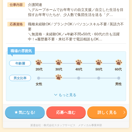
介護関連
仕事内容
＼グループホームでお年寄りの自立支援／自立した生活を目
指すお年寄りたちが、少人数で集団生活を送る「グ…
職種未経験OK / ブランクOK / パソコンスキル不要 / 英語力不
応募資格
要
＼無資格・未経験OK／※年齢不問※50代・60代の方も活躍
中！※履歴書不要・来社不要で電話相談もOK…
職場の雰囲気
年齢層
20代
30代
40代
50代
60代
男女比率
女性
男性
もっと見る
気になる!
応募へ進む
詳しく見る
派遣会社
株式会社スタッフサービス メディカル事業本部