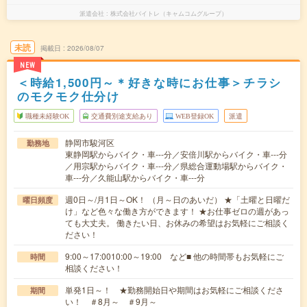
派遣会社
株式会社バイトレ（キャムコムグループ）
未読
掲載日
2026/08/07
NEW
＜時給1,500円～＊好きな時にお仕事＞チラシ
のモクモク仕分け
職種未経験OK
交通費別途支給あり
WEB登録OK
派遣
静岡市駿河区
勤務地
東静岡駅からバイク・車---分／安倍川駅からバイク・車---分
／用宗駅からバイク・車---分／県総合運動場駅からバイク・
車---分／久能山駅からバイク・車---分
週0日～/月1日～OK！ （月～日のあいだ） ★「土曜と日曜だ
曜日頻度
け」など色々な働き方ができます！ ★お仕事ゼロの週があっ
ても大丈夫。 働きたい日、お休みの希望はお気軽にご相談く
ださい！
9:00～17:0010:00～19:00 など■ 他の時間帯もお気軽にご
時間
相談ください！
単発1日～！ ★勤務開始日や期間はお気軽にご相談くださ
期間
い！ ＃8月～ ＃9月～