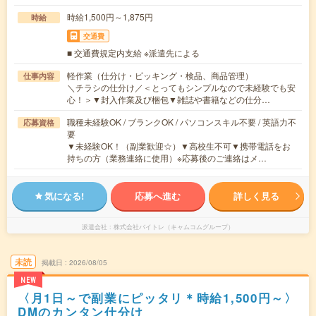
時給1,500円～1,875円
時給
交通費
■ 交通費規定内支給 ※派遣先による
軽作業（仕分け・ピッキング・検品、商品管理）
仕事内容
＼チラシの仕分け／＜とってもシンプルなので未経験でも安
心！＞▼封入作業及び梱包▼雑誌や書籍などの仕分…
職種未経験OK / ブランクOK / パソコンスキル不要 / 英語力不
応募資格
要
▼未経験OK！（副業歓迎☆）▼高校生不可▼携帯電話をお
持ちの方（業務連絡に使用）※応募後のご連絡はメ…
気になる!
応募へ進む
詳しく見る
派遣会社
株式会社バイトレ（キャムコムグループ）
未読
掲載日
2026/08/05
NEW
〈月1日～で副業にピッタリ＊時給1,500円～〉
DMのカンタン仕分け