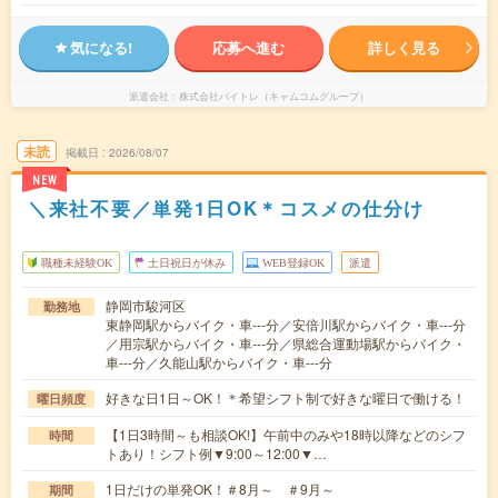
気になる!
応募へ進む
詳しく見る
派遣会社
株式会社バイトレ（キャムコムグループ）
未読
掲載日
2026/08/07
NEW
＼来社不要／単発1日OK＊コスメの仕分け
職種未経験OK
土日祝日が休み
WEB登録OK
派遣
静岡市駿河区
勤務地
東静岡駅からバイク・車---分／安倍川駅からバイク・車---分
／用宗駅からバイク・車---分／県総合運動場駅からバイク・
車---分／久能山駅からバイク・車---分
好きな日1日～OK！＊希望シフト制で好きな曜日で働ける！
曜日頻度
【1日3時間～も相談OK!】午前中のみや18時以降などのシフ
時間
トあり！シフト例▼9:00～12:00▼…
1日だけの単発OK！＃8月～ ＃9月～
期間