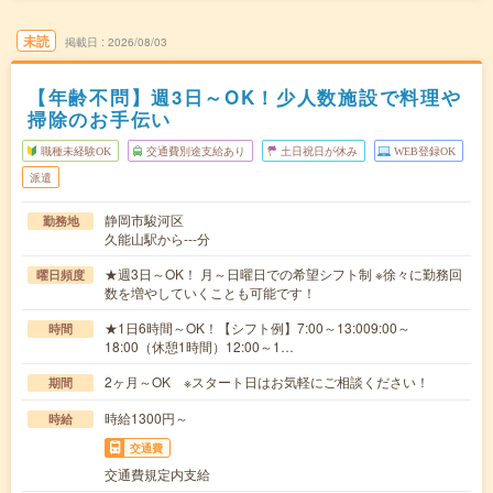
未読
掲載日
2026/08/03
【年齢不問】週3日～OK！少人数施設で料理や
掃除のお手伝い
職種未経験OK
交通費別途支給あり
土日祝日が休み
WEB登録OK
派遣
静岡市駿河区
勤務地
久能山駅から---分
★週3日～OK！ 月～日曜日での希望シフト制 ※徐々に勤務回
曜日頻度
数を増やしていくことも可能です！
★1日6時間～OK！【シフト例】7:00～13:009:00～
時間
18:00（休憩1時間）12:00～1…
2ヶ月～OK ※スタート日はお気軽にご相談ください！
期間
時給1300円～
時給
交通費
交通費規定内支給