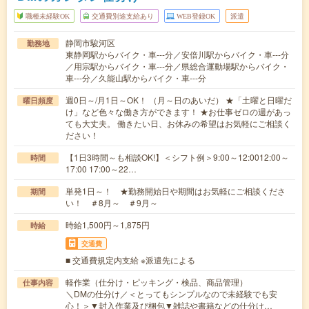
職種未経験OK
交通費別途支給あり
WEB登録OK
派遣
静岡市駿河区
勤務地
東静岡駅からバイク・車---分／安倍川駅からバイク・車---分
／用宗駅からバイク・車---分／県総合運動場駅からバイク・
車---分／久能山駅からバイク・車---分
週0日～/月1日～OK！ （月～日のあいだ） ★「土曜と日曜だ
曜日頻度
け」など色々な働き方ができます！ ★お仕事ゼロの週があっ
ても大丈夫。 働きたい日、お休みの希望はお気軽にご相談く
ださい！
【1日3時間～も相談OK!】＜シフト例＞9:00～12:0012:00～
時間
17:00 17:00～22…
単発1日～！ ★勤務開始日や期間はお気軽にご相談くださ
期間
い！ ＃8月～ ＃9月～
時給1,500円～1,875円
時給
交通費
■ 交通費規定内支給 ※派遣先による
軽作業（仕分け・ピッキング・検品、商品管理）
仕事内容
＼DMの仕分け／＜とってもシンプルなので未経験でも安
心！＞▼封入作業及び梱包▼雑誌や書籍などの仕分け…