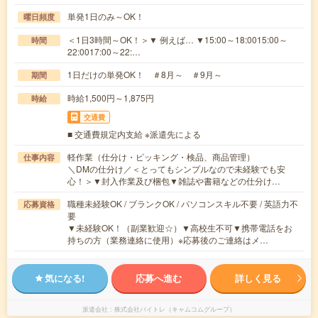
単発1日のみ～OK！
曜日頻度
＜1日3時間～OK！＞▼ 例えば… ▼15:00～18:0015:00～
時間
22:0017:00～22:…
1日だけの単発OK！ ＃8月～ ＃9月～
期間
時給1,500円～1,875円
時給
交通費
■ 交通費規定内支給 ※派遣先による
軽作業（仕分け・ピッキング・検品、商品管理）
仕事内容
＼DMの仕分け／＜とってもシンプルなので未経験でも安
心！＞▼封入作業及び梱包▼雑誌や書籍などの仕分け…
職種未経験OK / ブランクOK / パソコンスキル不要 / 英語力不
応募資格
要
▼未経験OK！（副業歓迎☆）▼高校生不可▼携帯電話をお
持ちの方（業務連絡に使用）※応募後のご連絡はメ…
気になる!
応募へ進む
詳しく見る
派遣会社
株式会社バイトレ（キャムコムグループ）