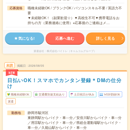
職種未経験OK / ブランクOK / パソコンスキル不要 / 英語力不
応募資格
要
▼未経験OK！（副業歓迎☆）▼高校生不可▼携帯電話をお
持ちの方（業務連絡に使用）※応募後のご連絡はメ…
気になる!
応募へ進む
詳しく見る
派遣会社
株式会社バイトレ（キャムコムグループ）
未読
掲載日
2026/08/05
NEW
日払いOK！スマホでカンタン登録＊DMの仕分
け
職種未経験OK
交通費別途支給あり
土日祝日が休み
WEB登録OK
派遣
静岡市駿河区
勤務地
東静岡駅からバイク・車---分／安倍川駅からバイク・車---分
／用宗駅からバイク・車---分／県総合運動場駅からバイク・
車---分／久能山駅からバイク・車---分