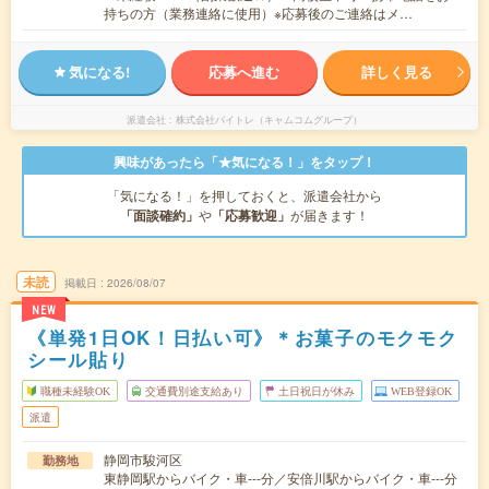
持ちの方（業務連絡に使用）※応募後のご連絡はメ…
気になる!
応募へ進む
詳しく見る
派遣会社
株式会社バイトレ（キャムコムグループ）
興味があったら「★気になる！」をタップ！
「気になる！」を押しておくと、派遣会社から
「面談確約」
や
「応募歓迎」
が届きます！
未読
掲載日
2026/08/07
NEW
《単発1日OK！日払い可》＊お菓子のモクモク
シール貼り
職種未経験OK
交通費別途支給あり
土日祝日が休み
WEB登録OK
派遣
静岡市駿河区
勤務地
東静岡駅からバイク・車---分／安倍川駅からバイク・車---分