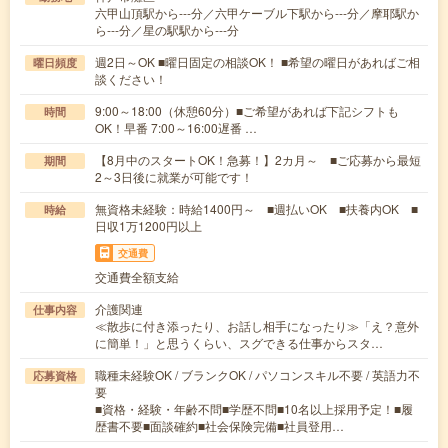
六甲山頂駅から---分／六甲ケーブル下駅から---分／摩耶駅か
ら---分／星の駅駅から---分
週2日～OK ■曜日固定の相談OK！ ■希望の曜日があればご相
曜日頻度
談ください！
9:00～18:00（休憩60分）■ご希望があれば下記シフトも
時間
OK！早番 7:00～16:00遅番 …
【8月中のスタートOK！急募！】2カ月～ ■ご応募から最短
期間
2～3日後に就業が可能です！
無資格未経験：時給1400円～ ■週払いOK ■扶養内OK ■
時給
日収1万1200円以上
交通費
交通費全額支給
介護関連
仕事内容
≪散歩に付き添ったり、お話し相手になったり≫「え？意外
に簡単！」と思うくらい、スグできる仕事からスタ…
職種未経験OK / ブランクOK / パソコンスキル不要 / 英語力不
応募資格
要
■資格・経験・年齢不問■学歴不問■10名以上採用予定！■履
歴書不要■面談確約■社会保険完備■社員登用…