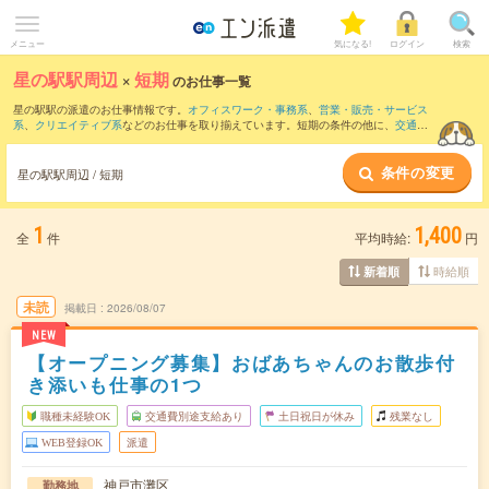
メニュー
気になる!
ログイン
検索
星の駅駅周辺
×
短期
のお仕事一覧
星の駅駅の派遣のお仕事情報です。
オフィスワーク・事務系
、
営業・販売・サービス
系
、
クリエイティブ系
などのお仕事を取り揃えています。短期の条件の他に、
交通費
別途支給あり
、
職種未経験OK
、
友だちと一緒の応募OK
などでもお探し頂けます。
条件の変更
星の駅駅周辺 / 短期
1
1,400
全
件
平均時給:
円
時給順
新着順
未読
掲載日
2026/08/07
NEW
【オープニング募集】おばあちゃんのお散歩付
き添いも仕事の1つ
職種未経験OK
交通費別途支給あり
土日祝日が休み
残業なし
WEB登録OK
派遣
神戸市灘区
勤務地