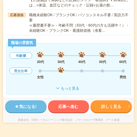
は…○体温、血圧などのチェック・記録○お薬の飲…
職種未経験OK / ブランクOK / パソコンスキル不要 / 英語力不
応募資格
要
≪履歴書不要≫・年齢不問（50代・60代の方も活躍中！）・
未経験OK・ブランクOK・看護師資格（准看…
職場の雰囲気
年齢層
20代
30代
40代
50代
60代
男女比率
女性
男性
もっと見る
気になる!
応募へ進む
詳しく見る
派遣会社
日研トータルソーシング株式会社 メディカルケア事業部 ナース派遣