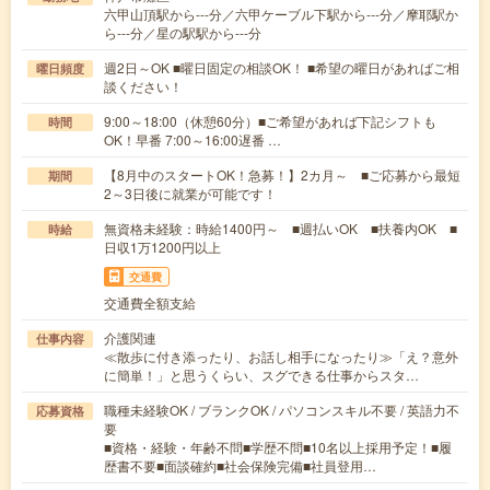
六甲山頂駅から---分／六甲ケーブル下駅から---分／摩耶駅か
ら---分／星の駅駅から---分
週2日～OK ■曜日固定の相談OK！ ■希望の曜日があればご相
曜日頻度
談ください！
9:00～18:00（休憩60分）■ご希望があれば下記シフトも
時間
OK！早番 7:00～16:00遅番 …
【8月中のスタートOK！急募！】2カ月～ ■ご応募から最短
期間
2～3日後に就業が可能です！
無資格未経験：時給1400円～ ■週払いOK ■扶養内OK ■
時給
日収1万1200円以上
交通費
交通費全額支給
介護関連
仕事内容
≪散歩に付き添ったり、お話し相手になったり≫「え？意外
に簡単！」と思うくらい、スグできる仕事からスタ…
職種未経験OK / ブランクOK / パソコンスキル不要 / 英語力不
応募資格
要
■資格・経験・年齢不問■学歴不問■10名以上採用予定！■履
歴書不要■面談確約■社会保険完備■社員登用…