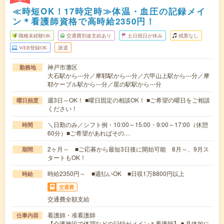
≪時短OK！17時定時≫体温・血圧の記録メイ
ン＊看護師資格で高時給2350円！
職種未経験OK
交通費別途支給あり
土日祝日が休み
残業なし
WEB登録OK
派遣
神戸市灘区
勤務地
大石駅から---分／摩耶駅から---分／六甲山上駅から---分／摩
耶ケーブル駅から---分／星の駅駅から---分
週3日～OK！ ■曜日固定の相談OK！ ■ご希望の曜日をご相談
曜日頻度
ください！
＼日勤のみ／シフト例・10:00～15:00・9:00～17:00（休憩
時間
60分）■ご希望があればその…
2ヶ月～ ■ご応募から最短3日後に開始可能 8月～、9月ス
期間
タートもOK！
時給2350円～ ■週払いOK ■日収1万8800円以上
時給
交通費
交通費全額支給
看護師・准看護師
仕事内容
【介護施設で体調などの記録がメイン＊看護師】▼具体的に