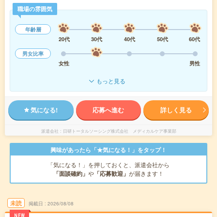
職場の雰囲気
年齢層
20代
30代
40代
50代
60代
男女比率
女性
男性
もっと見る
気になる!
応募へ進む
詳しく見る
派遣会社
日研トータルソーシング株式会社 メディカルケア事業部
興味があったら「★気になる！」をタップ！
「気になる！」を押しておくと、派遣会社から
「面談確約」
や
「応募歓迎」
が届きます！
未読
掲載日
2026/08/08
NEW