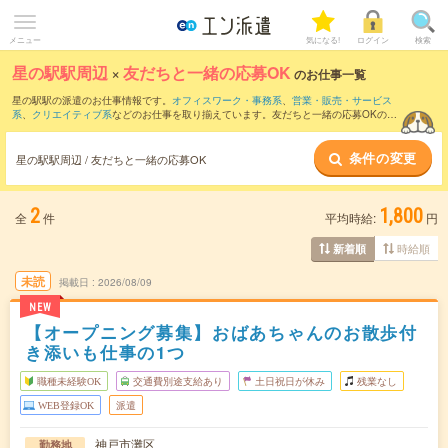
メニュー
気になる!
ログイン
検索
星の駅駅周辺
×
友だちと一緒の応募OK
のお仕事一覧
星の駅駅の派遣のお仕事情報です。
オフィスワーク・事務系
、
営業・販売・サービス
系
、
クリエイティブ系
などのお仕事を取り揃えています。友だちと一緒の応募OKの条
件の他に、
交通費別途支給あり
、
職種未経験OK
、
残業なし
などのこだわり条件も取り
揃えています。
条件の変更
星の駅駅周辺 / 友だちと一緒の応募OK
2
1,800
全
件
平均時給:
円
時給順
新着順
未読
掲載日
2026/08/09
NEW
【オープニング募集】おばあちゃんのお散歩付
き添いも仕事の1つ
職種未経験OK
交通費別途支給あり
土日祝日が休み
残業なし
WEB登録OK
派遣
神戸市灘区
勤務地