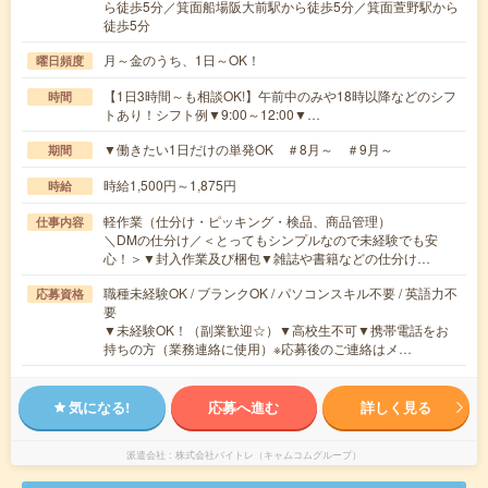
ら徒歩5分／箕面船場阪大前駅から徒歩5分／箕面萱野駅から
徒歩5分
月～金のうち、1日～OK！
曜日頻度
【1日3時間～も相談OK!】午前中のみや18時以降などのシフ
時間
トあり！シフト例▼9:00～12:00▼…
▼働きたい1日だけの単発OK ＃8月～ ＃9月～
期間
時給1,500円～1,875円
時給
軽作業（仕分け・ピッキング・検品、商品管理）
仕事内容
＼DMの仕分け／＜とってもシンプルなので未経験でも安
心！＞▼封入作業及び梱包▼雑誌や書籍などの仕分け…
職種未経験OK / ブランクOK / パソコンスキル不要 / 英語力不
応募資格
要
▼未経験OK！（副業歓迎☆）▼高校生不可▼携帯電話をお
持ちの方（業務連絡に使用）※応募後のご連絡はメ…
気になる!
応募へ進む
詳しく見る
派遣会社
株式会社バイトレ（キャムコムグループ）