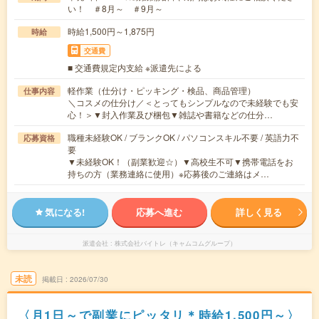
い！ ＃8月～ ＃9月～
時給1,500円～1,875円
時給
交通費
■ 交通費規定内支給 ※派遣先による
軽作業（仕分け・ピッキング・検品、商品管理）
仕事内容
＼コスメの仕分け／＜とってもシンプルなので未経験でも安
心！＞▼封入作業及び梱包▼雑誌や書籍などの仕分…
職種未経験OK / ブランクOK / パソコンスキル不要 / 英語力不
応募資格
要
▼未経験OK！（副業歓迎☆）▼高校生不可▼携帯電話をお
持ちの方（業務連絡に使用）※応募後のご連絡はメ…
気になる!
応募へ進む
詳しく見る
派遣会社
株式会社バイトレ（キャムコムグループ）
未読
掲載日
2026/07/30
〈月1日～で副業にピッタリ＊時給1,500円～〉