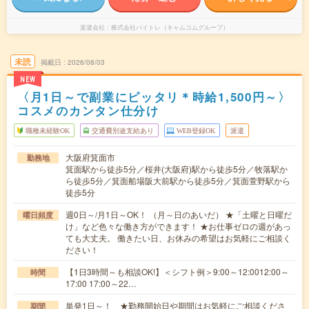
派遣会社
株式会社バイトレ（キャムコムグループ）
未読
掲載日
2026/08/03
NEW
〈月1日～で副業にピッタリ＊時給1,500円～〉
コスメのカンタン仕分け
職種未経験OK
交通費別途支給あり
WEB登録OK
派遣
大阪府箕面市
勤務地
箕面駅から徒歩5分／桜井(大阪府)駅から徒歩5分／牧落駅か
ら徒歩5分／箕面船場阪大前駅から徒歩5分／箕面萱野駅から
徒歩5分
週0日～/月1日～OK！ （月～日のあいだ） ★「土曜と日曜だ
曜日頻度
け」など色々な働き方ができます！ ★お仕事ゼロの週があっ
ても大丈夫。 働きたい日、お休みの希望はお気軽にご相談く
ださい！
【1日3時間～も相談OK!】＜シフト例＞9:00～12:0012:00～
時間
17:00 17:00～22…
単発1日～！ ★勤務開始日や期間はお気軽にご相談くださ
期間