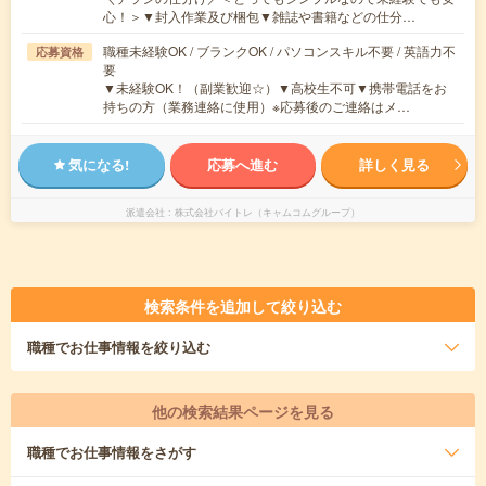
心！＞▼封入作業及び梱包▼雑誌や書籍などの仕分…
職種未経験OK / ブランクOK / パソコンスキル不要 / 英語力不
応募資格
要
▼未経験OK！（副業歓迎☆）▼高校生不可▼携帯電話をお
持ちの方（業務連絡に使用）※応募後のご連絡はメ…
気になる!
応募へ進む
詳しく見る
派遣会社
株式会社バイトレ（キャムコムグループ）
検索条件を追加して絞り込む
職種
でお仕事情報を絞り込む
他の検索結果ページを見る
職種
でお仕事情報をさがす