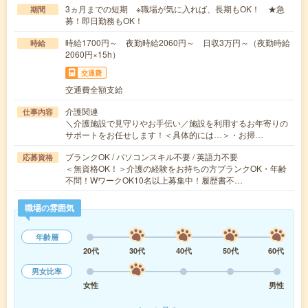
3ヵ月までの短期 ※職場が気に入れば、長期もOK！ ★急
期間
募！即日勤務もOK！
時給1700円～ 夜勤時給2060円～ 日収3万円～（夜勤時給
時給
2060円×15h）
交通費
交通費全額支給
介護関連
仕事内容
＼介護施設で見守りやお手伝い／施設を利用するお年寄りの
サポートをお任せします！＜具体的には…＞・お掃…
ブランクOK / パソコンスキル不要 / 英語力不要
応募資格
＜無資格OK！＞介護の経験をお持ちの方ブランクOK・年齢
不問！WワークOK10名以上募集中！履歴書不…
職場の雰囲気
年齢層
20代
30代
40代
50代
60代
男女比率
女性
男性