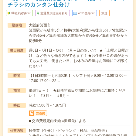
チラシのカンタン仕分け
職種未経験OK
交通費別途支給あり
WEB登録OK
派遣
大阪府箕面市
勤務地
箕面駅から徒歩5分／桜井(大阪府)駅から徒歩5分／牧落駅か
ら徒歩5分／箕面船場阪大前駅から徒歩5分／箕面萱野駅から
徒歩5分
週0日～/月1日～OK！ （月～日のあいだ） ★「土曜と日曜だ
曜日頻度
け」など色々な働き方ができます！ ★お仕事ゼロの週があっ
ても大丈夫。 働きたい日、お休みの希望はお気軽にご相談く
ださい！
【1日3時間～も相談OK!】＜シフト例＞9:00～12:0012:00～
時間
17:00 17:00～22…
単発1日～！ ★勤務開始日や期間はお気軽にご相談くださ
期間
い！ ＃8月～ ＃9月～
時給1,500円～1,875円
時給
交通費
■ 交通費規定内支給 ※派遣先による
軽作業（仕分け・ピッキング・検品、商品管理）
仕事内容
＼チラシの仕分け／＜とってもシンプルなので未経験でも安