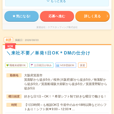
もっと見る
気になる!
応募へ進む
詳しく見る
派遣会社
ケアスタッフィング株式会社
未読
掲載日
2026/08/03
NEW
＼来社不要／単発1日OK＊DMの仕分け
職種未経験OK
土日祝日が休み
WEB登録OK
派遣
大阪府箕面市
勤務地
箕面駅から徒歩5分／桜井(大阪府)駅から徒歩5分／牧落駅か
ら徒歩5分／箕面船場阪大前駅から徒歩5分／箕面萱野駅から
徒歩5分
好きな日1日～OK！＊希望シフト制で好きな曜日で働ける！
曜日頻度
【1日3時間～も相談OK!】午前中のみや18時以降などのシフ
時間
トあり！シフト例▼9:00～12:00▼…