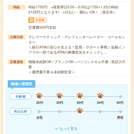
時給1700円 ※夜勤帯(22:00～5:00)は1700×1.25の時給
時給
2125円となります! ※日払い・週払いOK！（規定有）
交通費
交通費500円支給
テレマーケティング・テレフォンオペレーター・コールセン
仕事内容
ター
＼銀行ATMの安心を支える！監視・サポート事務／金融イン
フラの一部であるATMの稼働状況をチェックし…
職種未経験OK / ブランクOK / パソコンスキル不要 / 英語力不
応募資格
要
＜履歴書不要＆未経験歓迎＞
職場の雰囲気
年齢層
20代
30代
40代
50代
60代
男女比率
女性
男性
もっと見る