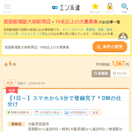
メニュー
気になる!
ログイン
検索
箕面船場阪大前駅周辺
×
10名以上の大量募集
のお仕事一覧
箕面船場阪大前駅の派遣のお仕事情報です。
オフィスワーク・事務系
、
営業・販売・
サービス系
、
クリエイティブ系
などのお仕事を取り揃えています。10名以上の大量募
集の条件の他に、
交通費別途支給あり
、
職種未経験OK
、
友だちと一緒の応募OK
など
のこだわり条件も取り揃えています。
条件の変更
箕面船場阪大前駅周辺 / 10名以上の大量募集
6
1,567
全
件
平均時給:
円
時給順
新着順
未読
掲載日
2026/08/06
NEW
【1日～】スマホから3分で登録完了＊DMの仕
分け
職種未経験OK
土日祝日が休み
WEB登録OK
派遣
大阪府箕面市
勤務地
箕面駅から徒歩5分／桜井(大阪府)駅から徒歩5分／牧落駅か