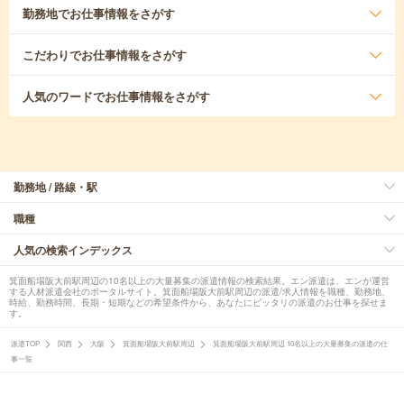
勤務地
でお仕事情報をさがす
こだわり
でお仕事情報をさがす
人気のワード
でお仕事情報をさがす
勤務地 / 路線・駅
職種
人気の検索インデックス
箕面船場阪大前駅周辺の10名以上の大量募集の派遣情報の検索結果。エン派遣は、エンが運営
する人材派遣会社のポータルサイト。箕面船場阪大前駅周辺の派遣/求人情報を職種、勤務地、
時給、勤務時間、長期・短期などの希望条件から、あなたにピッタリの派遣のお仕事を探せま
す。
派遣TOP
関西
大阪
箕面船場阪大前駅周辺
箕面船場阪大前駅周辺 10名以上の大量募集の派遣の仕
事一覧