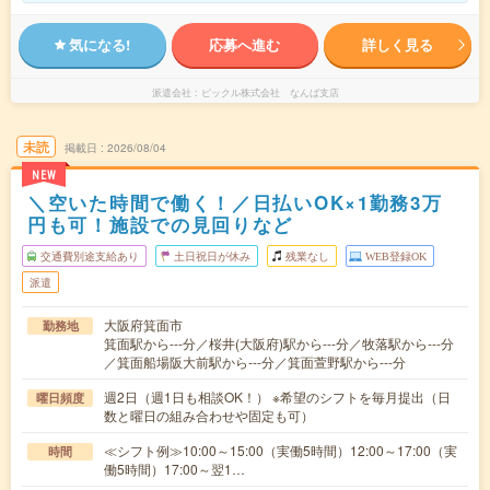
気になる!
応募へ進む
詳しく見る
派遣会社
ピックル株式会社 なんば支店
未読
掲載日
2026/08/04
NEW
＼空いた時間で働く！／日払いOK×1勤務3万
円も可！施設での見回りなど
交通費別途支給あり
土日祝日が休み
残業なし
WEB登録OK
派遣
大阪府箕面市
勤務地
箕面駅から---分／桜井(大阪府)駅から---分／牧落駅から---分
／箕面船場阪大前駅から---分／箕面萱野駅から---分
週2日（週1日も相談OK！） ※希望のシフトを毎月提出（日
曜日頻度
数と曜日の組み合わせや固定も可）
≪シフト例≫10:00～15:00（実働5時間）12:00～17:00（実
時間
働5時間）17:00～翌1…