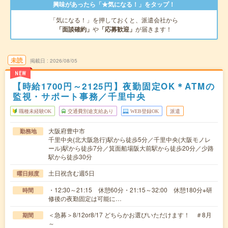
興味があったら「★気になる！」をタップ！
「気になる！」を押しておくと、派遣会社から
「面談確約」
や
「応募歓迎」
が届きます！
未読
掲載日
2026/08/05
NEW
【時給1700円～2125円】夜勤固定OK＊ATMの
監視・サポート事務／千里中央
職種未経験OK
交通費別途支給あり
WEB登録OK
派遣
大阪府豊中市
勤務地
千里中央(北大阪急行)駅から徒歩5分／千里中央(大阪モノレ
ール)駅から徒歩7分／箕面船場阪大前駅から徒歩20分／少路
駅から徒歩30分
土日祝含む週5日
曜日頻度
・12:30～21:15 休憩60分・21:15～32:00 休憩180分※研
時間
修後の夜勤固定は可能に…
＜急募＞8/12or8/17 どちらかお選びいただけます！ ＃8月
期間
～