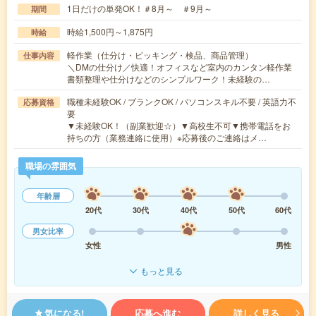
1日だけの単発OK！＃8月～ ＃9月～
期間
時給1,500円～1,875円
時給
軽作業（仕分け・ピッキング・検品、商品管理）
仕事内容
＼DMの仕分け／快適！オフィスなど室内のカンタン軽作業
書類整理や仕分けなどのシンプルワーク！未経験の…
職種未経験OK / ブランクOK / パソコンスキル不要 / 英語力不
応募資格
要
▼未経験OK！（副業歓迎☆）▼高校生不可▼携帯電話をお
持ちの方（業務連絡に使用）※応募後のご連絡はメ…
職場の雰囲気
年齢層
20代
30代
40代
50代
60代
男女比率
女性
男性
もっと見る
気になる!
応募へ進む
詳しく見る