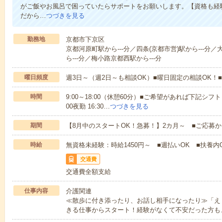
がご飯やお風呂で困っていたらサポートをお願いします。【資格も経
だから…
つづきを見る
勤務地
京都市下京区
京都河原町駅から---分／四条(京都市営)駅から---分／大
ら---分／梅小路京都西駅から---分
曜日頻度
週3日～（週2日～も相談OK）■曜日固定の相談OK
時間
9:00～18:00（休憩60分）■ご希望があれば下記シフトもOK
00夜勤 16:30…
つづきを見る
期間
【8月中のスタートOK！急募！】2カ月～ ■ご応募
時給
無資格未経験：時給1450円～ ■週払いOK ■扶養内O
交通費
交通費全額支給
仕事内容
介護関連
≪散歩に付き添ったり、お話し相手になったり≫「え
きる仕事からスタート！経験がなくて不安だった方も