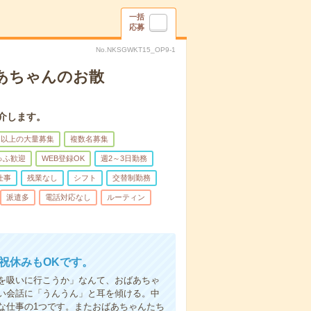
一括
応募
No.NKSGWKT15_OP9-1
あちゃんのお散
介します。
名以上の大量募集
複数名募集
ゅふ歓迎
WEB登録OK
週2～3日勤務
仕事
残業なし
シフト
交替制勤務
派遣多
電話対応なし
ルーティン
日祝休みもOKです。
を吸いに行こうか」なんて、おばあちゃ
い会話に「うんうん」と耳を傾ける。中
な仕事の1つです。またおばあちゃんたち