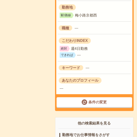
勤務地
梅小路京都西
駅/路線
職種
---
こだわりINDEX
週4日勤務
絶対
---
できれば
キーワード
---
あなたのプロフィール
---
条件の変更
他の検索結果を見る
勤務地でお仕事情報をさがす