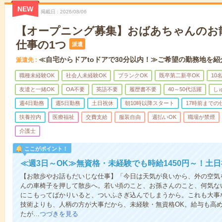
NEW
掲載日
2026/08/06
【オープニング募集】おばあちゃんのお
仕事の1つ
派遣
≪自宅からドアtoドアで30分以内！≫ご希望の勤務地を紹
派遣先
職種未経験OK
社会人未経験OK
ブランクOK
既卒第二新卒OK
10
友達と一緒OK
OA不要
英語不要
履歴書不要
40～50代活躍
し
週4日勤務
週5日勤務
土日祝休
朝10時以降スタート
17時前までの
扶養控内
医療福祉
交費支給
服装自由
週払いOK
職場が禁煙
介護士
ここがポイント！
≪週3日～OK≫無資格・未経験でも時給1450円～！土
【お散歩やお話もだいじな仕事】「今日は天気が良いから、外の空気
んの車椅子を押して散歩へ。若い頃のこと、お孫さんのこと、何気な
にこもってばかりいると、ついふさぎ込んでしまうから。これも大事
技術よりも、人柄の方が大事だから、未経験・無資格OK。給与も高
たが…
つづきを見る