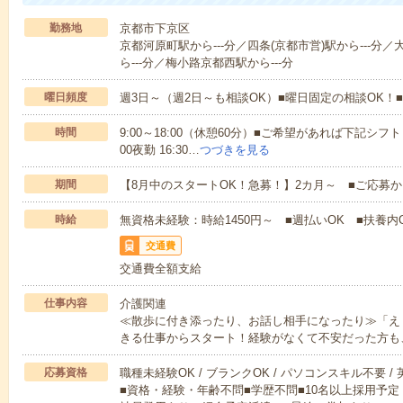
勤務地
京都市下京区
京都河原町駅から---分／四条(京都市営)駅から---分／大
ら---分／梅小路京都西駅から---分
曜日頻度
週3日～（週2日～も相談OK）■曜日固定の相談OK
時間
9:00～18:00（休憩60分）■ご希望があれば下記シフトもOK
00夜勤 16:30…
つづきを見る
期間
【8月中のスタートOK！急募！】2カ月～ ■ご応募
時給
無資格未経験：時給1450円～ ■週払いOK ■扶養内O
交通費
交通費全額支給
仕事内容
介護関連
≪散歩に付き添ったり、お話し相手になったり≫「え
きる仕事からスタート！経験がなくて不安だった方も
応募資格
職種未経験OK / ブランクOK / パソコンスキル不要 /
■資格・経験・年齢不問■学歴不問■10名以上採用予定