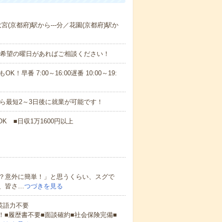
宮(京都府)駅から---分／花園(京都府)駅か
！■希望の曜日があればご相談ください！
！早番 7:00～16:00遅番 10:00～19:
から最短2～3日後に就業が可能です！
K ■日収1万1600円以上
？意外に簡単！」と思うくらい、スグで
、皆さ…
つづきを見る
 英語力不要
！■履歴書不要■面談確約■社会保険完備■