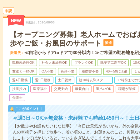
未読
NEW
掲載日
2026/08/06
【オープニング募集】老人ホームでおば
歩やご飯・お風呂のサポート
派遣
≪自宅からドアtoドアで30分以内！≫ご希望の勤務地を紹
派遣先
職種未経験OK
社会人未経験OK
ブランクOK
既卒第二新卒OK
10
友達と一緒OK
OA不要
英語不要
履歴書不要
40～50代活躍
し
週4日勤務
週5日勤務
土日祝休
朝10時以降スタート
17時前までの
扶養控内
医療福祉
交費支給
服装自由
週払いOK
職場が禁煙
介護士
ここがポイント！
≪週3日～OK≫無資格・未経験でも時給1450円～！土
【お散歩やお話もだいじな仕事】「今日は天気が良いから、外の空気
んの車椅子を押して散歩へ。若い頃のこと、お孫さんのこと、何気な
にこもってばかりいると、ついふさぎ込んでしまうから。これも大事