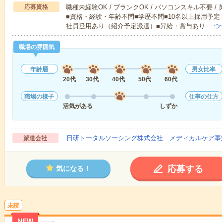
応募資格
職種未経験OK / ブランクOK / パソコンスキル不要 /
■資格・経験・年齢不問■学歴不問■10名以上採用予定
社員登用あり（紹介予定派遣）■昇給・賞与あり …
つ
職場の雰囲気
年齢層
男女比率
20代
30代
40代
50代
60代
職場の様子
仕事の仕方
活気がある
しずか
日研トータルソーシング株式会社 メディカルケア事
派遣会社
応募する
気になる！
未読
NEW