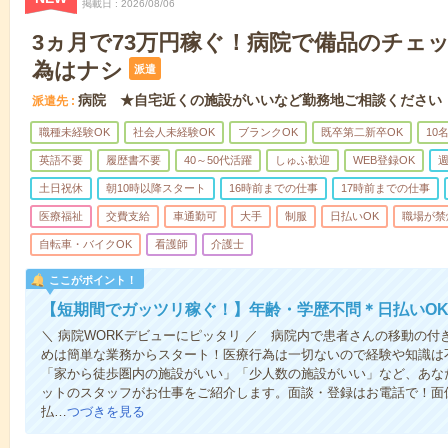
掲載日
2026/08/06
3ヵ月で73万円稼ぐ！病院で備品のチェ
為はナシ
派遣
病院 ★自宅近くの施設がいいなど勤務地ご相談ください
派遣先
職種未経験OK
社会人未経験OK
ブランクOK
既卒第二新卒OK
10
英語不要
履歴書不要
40～50代活躍
しゅふ歓迎
WEB登録OK
週
土日祝休
朝10時以降スタート
16時前までの仕事
17時前までの仕事
医療福祉
交費支給
車通勤可
大手
制服
日払いOK
職場が禁
自転車・バイクOK
看護師
介護士
ここがポイント！
【短期間でガッツリ稼ぐ！】年齢・学歴不問＊日払いOK
＼ 病院WORKデビューにピッタリ ／ 病院内で患者さんの移動の
めは簡単な業務からスタート！医療行為は一切ないので経験や知識は
「家から徒歩圏内の施設がいい」「少人数の施設がいい」など、あな
ットのスタッフがお仕事をご紹介します。面談・登録はお電話で！面
払…
つづきを見る