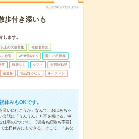
No.NKSGWKT15_OP9
散歩付き添いも
介します。
名以上の大量募集
複数名募集
ゅふ歓迎
WEB登録OK
週2～3日勤務
仕事
残業なし
シフト
交替制勤務
派遣多
電話対応なし
ルーティン
日祝休みもOKです。
を吸いに行こうか」なんて、おばあちゃ
い会話に「うんうん」と耳を傾ける。中
な仕事の1つです。【資格も経験も不要】
めで土日休みにもできる。そして、「あな