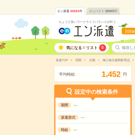
エン派遣
23221
件
エンバイト
28905
件
ちょうど良いワークライフバランスが叶う
関西版
気になる！リスト
0
保存し
派遣TOP
関西
京都
梅小路京都西駅周辺
,
1
4
5
2
平均時給:
円
設定中の検索条件
期間
---
派遣形式
---
時給
---