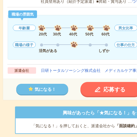
社員登用あり（紹介予定派遣）■昇給・賞与あり …
つ
職場の雰囲気
年齢層
男女比率
20代
30代
40代
50代
60代
職場の様子
仕事の仕方
活気がある
しずか
日研トータルソーシング株式会社 メディカルケア事
派遣会社
応募する
気になる！
興味があったら「★気になる！」を
「気になる！」を押しておくと、派遣会社から
「面談確約