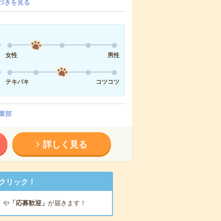
づきを見る
女性
男性
テキパキ
コツコツ
業部
詳しく見る
クリック！
」
や
「応募歓迎」
が届きます！