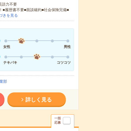
 英語力不要
！■履歴書不要■面談確約■社会保険完備■
づきを見る
女性
男性
テキパキ
コツコツ
業部
詳しく見る
一括
応募