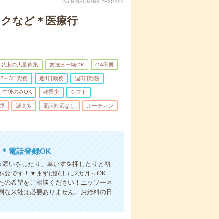
No.NISSONTRK-2BSG193
ックなど＊医療行
名以上の大量募集
友達と一緒OK
OA不要
2～3日勤務
週4日勤務
週5日勤務
午後のみOK
残業少
シフト
煙
派遣多
電話対応なし
ルーティン
＊電話登録OK
付き添いをしたり、車いすを押したりと初
不要です！▼まずは試しに2カ月～OK！
たの希望をご相談ください！ニッソーネ
倒な来社は必要ありません。お給料の日