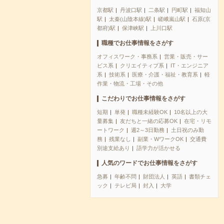
京都駅
丹波口駅
二条駅
円町駅
福知山
駅
太秦(山陰本線)駅
嵯峨嵐山駅
石原(京
都府)駅
保津峡駅
上川口駅
職種でお仕事情報をさがす
オフィスワーク・事務系
営業・販売・サー
ビス系
クリエイティブ系
IT・エンジニア
系
技術系
医療・介護・福祉・教育系
軽
作業・物流・工場・その他
こだわりでお仕事情報をさがす
短期
単発
職種未経験OK
10名以上の大
量募集
友だちと一緒の応募OK
在宅・リモ
ートワーク
週2～3日勤務
土日祝のみ勤
務
残業なし
副業・WワークOK
交通費
別途支給あり
語学力が活かせる
人気のワードでお仕事情報をさがす
急募
年齢不問
財団法人
英語
書類チェ
ック
テレビ局
封入
大学