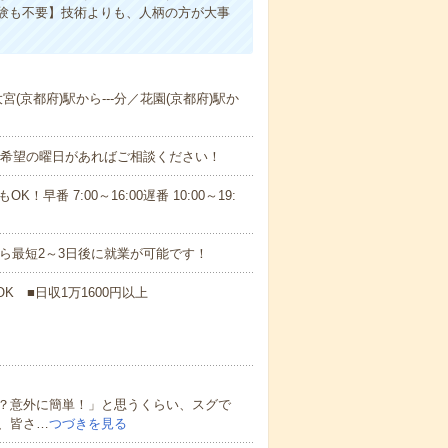
験も不要】技術よりも、人柄の方が大事
宮(京都府)駅から---分／花園(京都府)駅か
！■希望の曜日があればご相談ください！
！早番 7:00～16:00遅番 10:00～19:
から最短2～3日後に就業が可能です！
K ■日収1万1600円以上
？意外に簡単！」と思うくらい、スグで
、皆さ…
つづきを見る