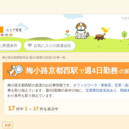
ヘル
エリア変更
た希望条件
お気に入りの派遣会社
梅小路京都西駅周辺 週4日勤務の派遣の仕事一覧
梅小路京都西駅
週4日勤務
で
の
梅小路京都西駅の派遣のお仕事情報です。
オフィスワーク・事務系
、
営業・販
事を取り揃えています。週4日勤務の条件の他に、
交通費別途支給あり
、
職種
わり条件も取り揃えています。
17
1
17
件中
～
件を表示中
未読