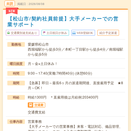
未読
掲載日
2026/08/08
NEW
【松山市/契約社員前提】大手メーカーでの営
業サポート
交通費別途支給あり
土日祝日が休み
WEB登録OK
紹介予定派遣
愛媛県松山市
勤務地
西堀端駅から徒歩3分／本町一丁目駅から徒歩4分／南堀端駅
から徒歩5分
月～金※土日休み！
曜日頻度
9:00～17:40(実働:7時間40分) (休憩60分)
時間
【急募】即日～最長6ヶ月の派遣期間後、直接雇用予定 ★8
期間
月～OK！
時給1300円 ＊直雇用後は月給例:203400円
時給
交通費
交通費支給
営業事務
仕事内容
【大手メーカーでの営業事務】来客・電話対応、備品管理、