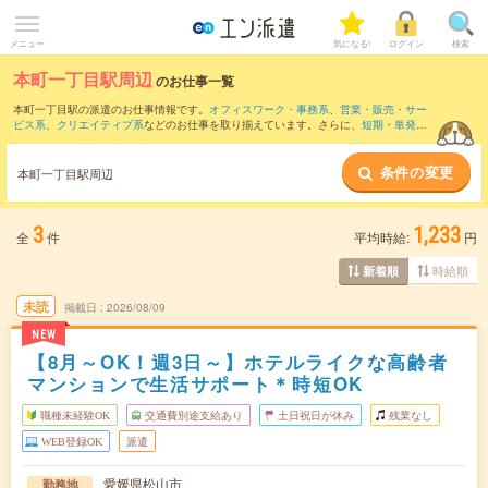
メニュー
気になる!
ログイン
検索
本町一丁目駅周辺
のお仕事一覧
本町一丁目駅の派遣のお仕事情報です。
オフィスワーク・事務系
、
営業・販売・サー
ビス系
、
クリエイティブ系
などのお仕事を取り揃えています。さらに、
短期
・
単発
な
どの期間や、
職種未経験OK
などのこだわり条件で絞り込んでいただけます。
条件の変更
また、
鎌田駅
・
松山市駅駅
・
松山市駅
・
大街道駅
・
松山(愛媛県)駅
など近隣駅のお仕事
本町一丁目駅周辺
もご確認いただけます。
3
1,233
全
件
平均時給:
円
時給順
新着順
未読
掲載日
2026/08/09
NEW
【8月～OK！週3日～】ホテルライクな高齢者
マンションで生活サポート＊時短OK
職種未経験OK
交通費別途支給あり
土日祝日が休み
残業なし
WEB登録OK
派遣
愛媛県松山市
勤務地