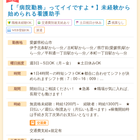
【「病院勤務」ってイイですよ＊】未経験から
始められる看護助手
職種未経験OK
交通費別途支給あり
土日祝日が休み
残業なし
WEB登録OK
派遣
愛媛県松山市
勤務地
伊予北条駅から---分／古町駅から---分／県庁前(愛媛県)駅か
ら---分／平和通一丁目駅から---分／本町一丁目駅から---分
週3日～5日OK（月～金） ★土日休みOK
曜日頻度
★1日4時間～の時短シフトOK★都合に合わせてシフトが決
時間
められますシフト例：7：00～16：009：…
開始日はご相談ください！ ★急募 ★職場が気に入れば、
期間
長期でも働けます！
無資格未経験：時給1200円～ 経験者：時給1300円～ ★
時給
日払い／週払い制度あり（月払いも選べます）※稼働開始時
は手続き完了次第のお支払いとなります。
交通費
交通費支給※規定有