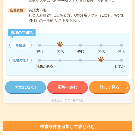
基幹システムへのデータ入力や書類整理、社内から…
英語力不要
応募資格
社会人経験2年以上ある方。Office系ソフト（Excel、Word、
PPT）の一般的 なスキルをお…
職場の雰囲気
年齢層
20代
30代
40代
50代
60代
職場の様子
活気がある
しずか
気になる!
応募へ進む
詳しく見る
派遣会社
アデコ株式会社
検索条件を追加して絞り込む