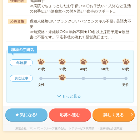
看護助手
仕事内容
≪病院でちょっとしたお手伝い≫〇お手洗い・入浴など生活
のお手伝い○診察室への付き添い○食事のサポート…
職種未経験OK / ブランクOK / パソコンスキル不要 / 英語力不
応募資格
要
≪無資格・未経験OK≫年齢不問★10名以上採用予定★履歴
書は不要です。▽応募後の流れ1)翌営業日まで…
職場の雰囲気
年齢層
20代
30代
40代
50代
60代
男女比率
女性
男性
もっと見る
気になる!
応募へ進む
詳しく見る
派遣会社
マンパワーグループ株式会社 ケアサービス事業部 （医療福祉介護関連）