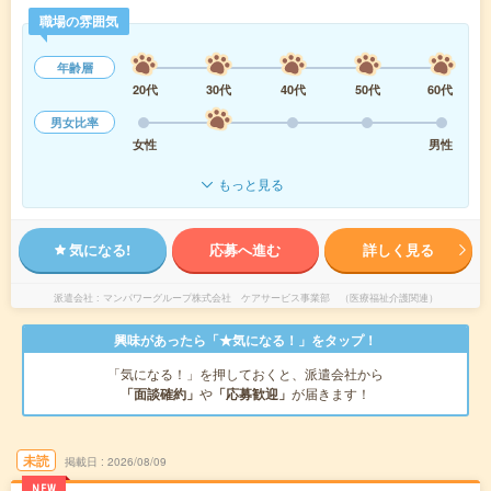
職場の雰囲気
年齢層
20代
30代
40代
50代
60代
男女比率
女性
男性
もっと見る
気になる!
応募へ進む
詳しく見る
派遣会社
マンパワーグループ株式会社 ケアサービス事業部 （医療福祉介護関連）
興味があったら「★気になる！」をタップ！
「気になる！」を押しておくと、派遣会社から
「面談確約」
や
「応募歓迎」
が届きます！
未読
掲載日
2026/08/09
NEW