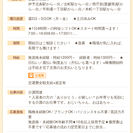
伊予北条駅から---分／古町駅から---分／県庁前(愛媛県)駅か
ら---分／平和通一丁目駅から---分／本町一丁目駅から---分
週3日～5日OK（月～金） ★土日休みOK
曜日頻度
★1日4時間～の時短シフトOK★スタート時間選べます！
時間
7:00～16:009:00～17:0011:…
開始日はご相談ください！ ★急募 ★職場が気に入れば、
期間
長期でも働けます！
無資格未経験：時給1200円～ 経験者：時給1300円～ ★
時給
日払い／週払い制度あり（月払いも選べます）※稼働開始時
は手続き完了次第のお支払いとなります。
交通費
交通費全額支給※規定有
介護関連
仕事内容
＊入居者の方の「ありがとう」が嬉しい＊お年寄りを笑顔に
する介護のお仕事です。おじいちゃん、おばあちゃ…
職種未経験OK / ブランクOK / パソコンスキル不要 / 英語力不
応募資格
要
無資格・未経験OK年齢不問★10名以上採用予定★履歴書は
不要です▽応募後の流れ1)翌営業日までに担当…