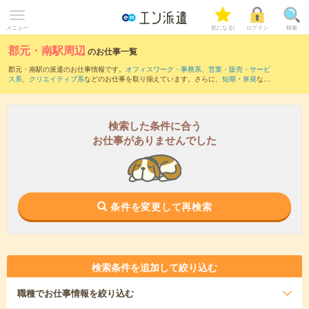
メニュー
気になる!
ログイン
検索
郡元・南駅周辺
のお仕事一覧
郡元・南駅の派遣のお仕事情報です。
オフィスワーク・事務系
、
営業・販売・サービ
ス系
、
クリエイティブ系
などのお仕事を取り揃えています。さらに、
短期
・
単発
など
の期間や、
職種未経験OK
などのこだわり条件で絞り込んでいただけます。
また、
鹿児島中央駅
・
谷山(指宿枕崎線)駅
・
谷山(鹿児島市電)駅
・
朝日通駅
・
五位野駅
など近隣駅のお仕事もご確認いただけます。
検索した条件に合う
お仕事がありませんでした
条件を変更して再検索
検索条件を追加して絞り込む
職種
でお仕事情報を絞り込む