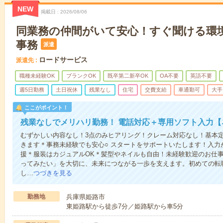
NEW
掲載日
2026/08/06
同業務の仲間がいて安心！すぐ聞ける環境
事務
派遣
ロードサービス
派遣先
職種未経験OK
ブランクOK
既卒第二新卒OK
OA不要
英語不要
週5日勤務
土日祝休
残業なし
住宅
交費支給
車通勤可
大手
ここがポイント！
残業なしでメリハリ勤務！ 電話対応＋専用ソフト入力【
むずかしい内容なし！3点のみヒアリング！クレーム対応なし！基本
きます＊事務未経験でも安心○ スタートをサポートいたします！入力
援＊服装はカジュアルOK＊髪型やネイルも自由！未経験歓迎のお仕
ってみたい」を大切に、未来につながる一歩を支えます。初めての転
し…
つづきを見る
勤務地
兵庫県姫路市
東姫路駅から徒歩7分／姫路駅から車5分