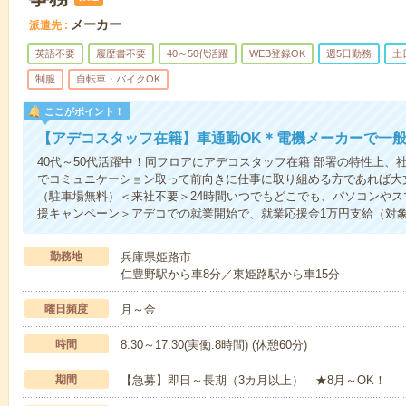
メーカー
派遣先
英語不要
履歴書不要
40～50代活躍
WEB登録OK
週5日勤務
土
制服
自転車・バイクOK
ここがポイント！
【アデコスタッフ在籍】車通勤OK＊電機メーカーで一
40代～50代活躍中！同フロアにアデコスタッフ在籍 部署の特性上
でコミュニケーション取って前向きに仕事に取り組める方であれば大
（駐車場無料）＜来社不要＞24時間いつでもどこでも、パソコンや
援キャンペーン＞アデコでの就業開始で、就業応援金1万円支給（対
勤務地
兵庫県姫路市
仁豊野駅から車8分／東姫路駅から車15分
曜日頻度
月～金
時間
8:30～17:30(実働:8時間) (休憩60分)
期間
【急募】即日～長期（3カ月以上） ★8月～OK！