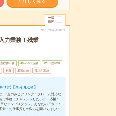
詳しく見る
一括
応募
No.TSW26-0588671
入力業務！残業
履歴書不要
40～50代活躍
WEB登録OK
制服
服装自由
職場が禁煙
務サポ【ネイルOK】
は、3点のみヒアリング！クレーム対応な
能で事務にチャレンジしたい方、応援＊
豊富なテンプスタッフ。あなたの「やって
不安・お仕事探しの悩みを聞いてほしい