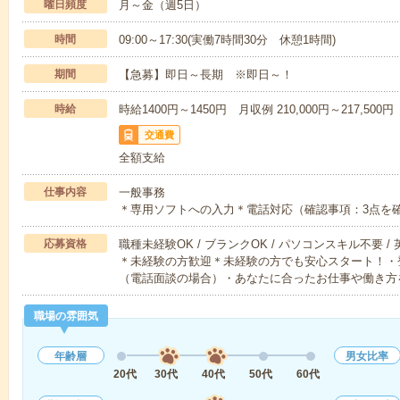
曜日頻度
月～金（週5日）
時間
09:00～17:30(実働7時間30分 休憩1時間)
期間
【急募】即日～長期 ※即日～！
時給
時給1400円～1450円 月収例 210,000円～217,500円
交通費
全額支給
仕事内容
一般事務
＊専用ソフトへの入力＊電話対応（確認事項：3点を
応募資格
職種未経験OK / ブランクOK / パソコンスキル不要 /
＊未経験の方歓迎＊未経験の方でも安心スタート！・
（電話面談の場合）・あなたに合ったお仕事や働き方
職場の雰囲気
年齢層
男女比率
20代
30代
40代
50代
60代