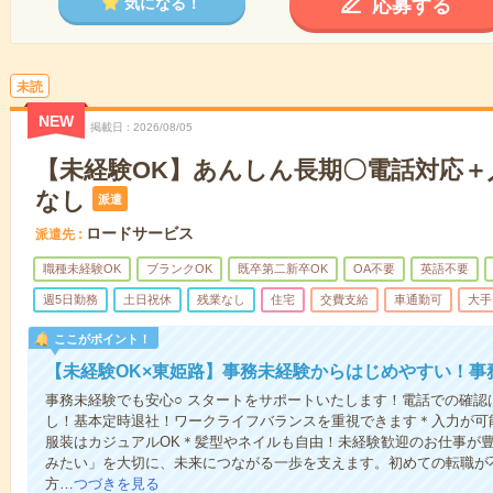
応募する
気になる！
未読
NEW
掲載日
2026/08/05
【未経験OK】あんしん長期〇電話対応＋
なし
派遣
ロードサービス
派遣先
職種未経験OK
ブランクOK
既卒第二新卒OK
OA不要
英語不要
週5日勤務
土日祝休
残業なし
住宅
交費支給
車通勤可
大手
ここがポイント！
【未経験OK×東姫路】事務未経験からはじめやすい！事
事務未経験でも安心○ スタートをサポートいたします！電話での確認
し！基本定時退社！ワークライフバランスを重視できます＊入力が可
服装はカジュアルOK＊髪型やネイルも自由！未経験歓迎のお仕事が
みたい」を大切に、未来につながる一歩を支えます。初めての転職が
方…
つづきを見る