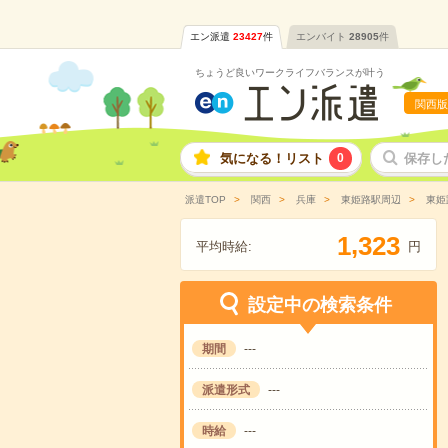
エン派遣
23427
件
エンバイト
28905
件
ちょうど良いワークライフバランスが叶う
関西版
気になる！リスト
0
保存し
派遣TOP
関西
兵庫
東姫路駅周辺
東姫
,
1
3
2
3
平均時給:
円
設定中の検索条件
期間
---
派遣形式
---
時給
---