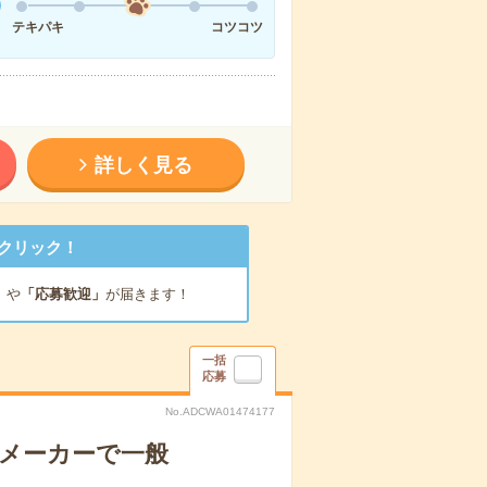
テキパキ
コツコツ
詳しく見る
クリック！
」
や
「応募歓迎」
が届きます！
一括
応募
No.ADCWA01474177
機メーカーで一般