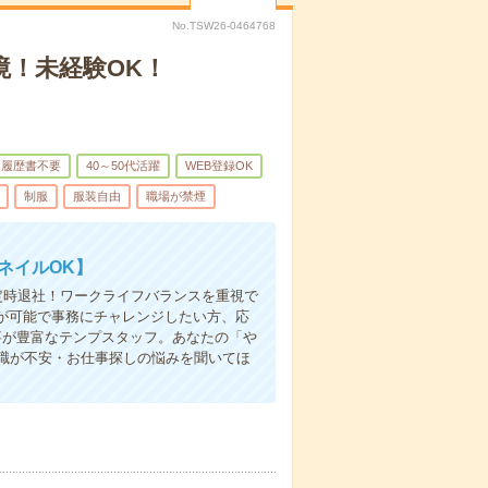
No.TSW26-0464768
！未経験OK！
履歴書不要
40～50代活躍
WEB登録OK
制服
服装自由
職場が禁煙
ネイルOK】
定時退社！ワークライフバランスを重視で
が可能で事務にチャレンジしたい方、応
事が豊富なテンプスタッフ。あなたの「や
職が不安・お仕事探しの悩みを聞いてほ