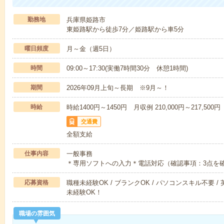
勤務地
兵庫県姫路市
東姫路駅から徒歩7分／姫路駅から車5分
曜日頻度
月～金（週5日）
時間
09:00～17:30(実働7時間30分 休憩1時間)
期間
2026年09月上旬～長期 ※9月～！
時給
時給1400円～1450円 月収例 210,000円～217,500円
交通費
全額支給
仕事内容
一般事務
＊専用ソフトへの入力＊電話対応（確認事項：3点を
応募資格
職種未経験OK / ブランクOK / パソコンスキル不要 /
未経験OK！
職場の雰囲気