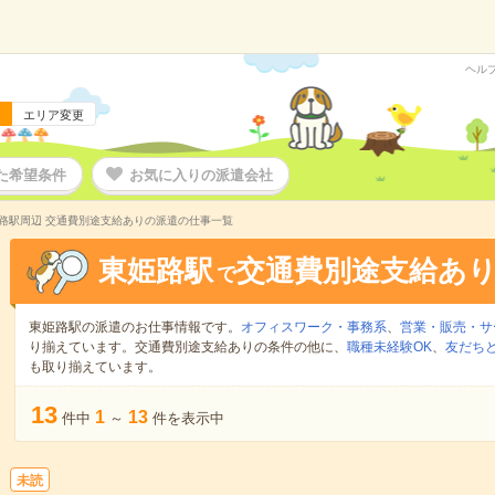
ヘル
エリア変更
た希望条件
お気に入りの派遣会社
路駅周辺 交通費別途支給ありの派遣の仕事一覧
東姫路駅
交通費別途支給あ
で
東姫路駅の派遣のお仕事情報です。
オフィスワーク・事務系
、
営業・販売・サ
り揃えています。交通費別途支給ありの条件の他に、
職種未経験OK
、
友だちと
も取り揃えています。
13
1
13
件中
～
件を表示中
未読