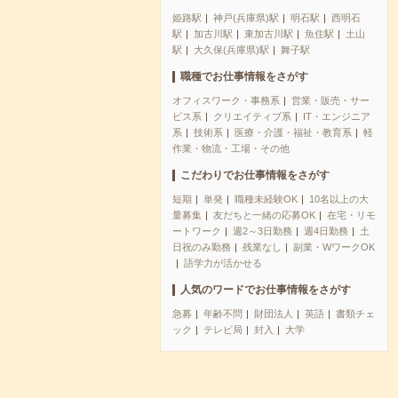
姫路駅
神戸(兵庫県)駅
明石駅
西明石
駅
加古川駅
東加古川駅
魚住駅
土山
駅
大久保(兵庫県)駅
舞子駅
職種でお仕事情報をさがす
オフィスワーク・事務系
営業・販売・サー
ビス系
クリエイティブ系
IT・エンジニア
系
技術系
医療・介護・福祉・教育系
軽
作業・物流・工場・その他
こだわりでお仕事情報をさがす
短期
単発
職種未経験OK
10名以上の大
量募集
友だちと一緒の応募OK
在宅・リモ
ートワーク
週2～3日勤務
週4日勤務
土
日祝のみ勤務
残業なし
副業・WワークOK
語学力が活かせる
人気のワードでお仕事情報をさがす
急募
年齢不問
財団法人
英語
書類チェ
ック
テレビ局
封入
大学