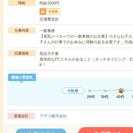
時給
時給1500円
交通費
交通費支給
仕事内容
一般事務
【電気メーカーでの一般事務のお仕事】小さなお子さ
子さんの行事でのお休みに理解のある企業です。代表
応募資格
英語力不要
基本的なPCスキルがあること（タッチタイピング、Exc
K！
職場の雰囲気
年齢層
20代
30代
40代
アデコ株式会社
派遣会社