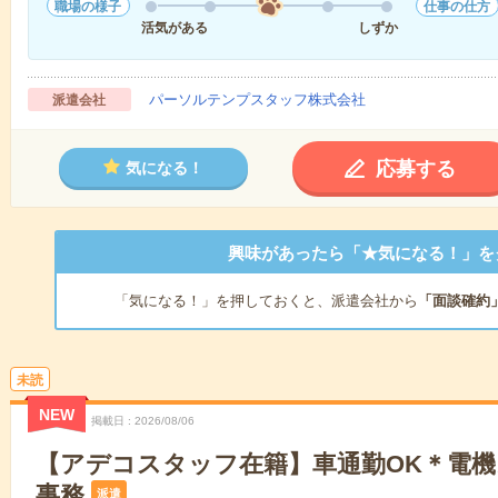
職場の様子
仕事の仕方
活気がある
しずか
パーソルテンプスタッフ株式会社
派遣会社
応募する
気になる！
興味があったら「★気になる！」を
「気になる！」を押しておくと、派遣会社から
「面談確約
未読
NEW
掲載日
2026/08/06
【アデコスタッフ在籍】車通勤OK＊電
事務
派遣