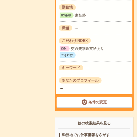
勤務地
東姫路
駅/路線
職種
---
こだわりINDEX
交通費別途支給あり
絶対
---
できれば
キーワード
---
あなたのプロフィール
---
条件の変更
他の検索結果を見る
勤務地でお仕事情報をさがす