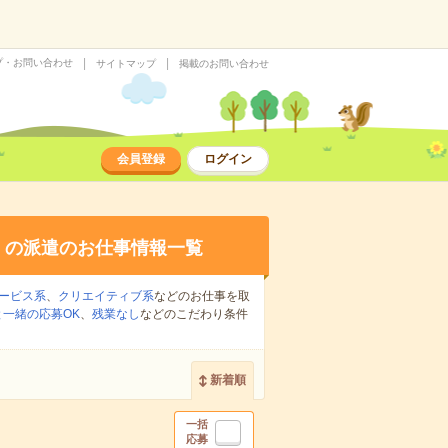
プ・お問い合わせ
サイトマップ
掲載のお問い合わせ
会員登録
ログイン
り
の派遣のお仕事情報一覧
ービス系
、
クリエイティブ系
などのお仕事を取
一緒の応募OK
、
残業なし
などのこだわり条件
新着順
一括
応募