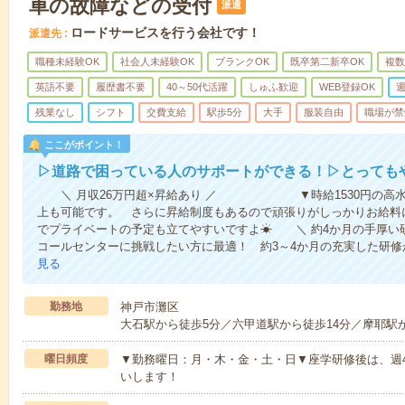
車の故障などの受付
派遣
ロードサービスを行う会社です！
派遣先
職種未経験OK
社会人未経験OK
ブランクOK
既卒第二新卒OK
複数
英語不要
履歴書不要
40～50代活躍
しゅふ歓迎
WEB登録OK
週
残業なし
シフト
交費支給
駅歩5分
大手
服装自由
職場が禁
ここがポイント！
▷道路で困っている人のサポートができる！▷とっても
＼ 月収26万円超×昇給あり ／ ▼時給1530円の高水準
上も可能です。 さらに昇給制度もあるので頑張りがしっかりお給料
でプライベートの予定も立てやすいですよ☀ ＼ 約4か月の
コールセンターに挑戦したい方に最適！ 約3～4か月の充実した研
見る
勤務地
神戸市灘区
大石駅から徒歩5分／六甲道駅から徒歩14分／摩耶駅か
曜日頻度
▼勤務曜日：月・木・金・土・日▼座学研修後は、週
いします！