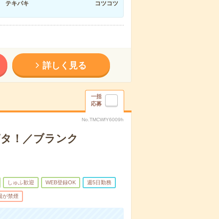
テキパキ
コツコツ
詳しく見る
一括
応募
No.TMCWfY6009h
時ピタ！／ブランク
しゅふ歓迎
WEB登録OK
週5日勤務
場が禁煙