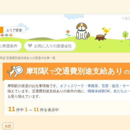
ヘル
エリア変更
た希望条件
お気に入りの派遣会社
周辺 交通費別途支給ありの派遣の仕事一覧
摩耶駅
交通費別途支給あり
で
の
摩耶駅の派遣のお仕事情報です。
オフィスワーク・事務系
、
営業・販売・サー
揃えています。交通費別途支給ありの条件の他に、
職種未経験OK
、
友だちと一
も取り揃えています。
11
1
11
件中
～
件を表示中
未読