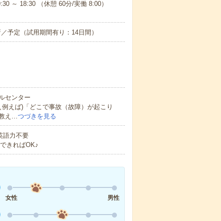
:30 ～ 18:30 （休憩 60分/実働 8:00）
新／予定（試用期間有り：14日間）
ルセンター
＼例えば)「どこで事故（故障）が起こり
教え…
つづきを見る
 英語力不要
できればOK♪
女性
男性