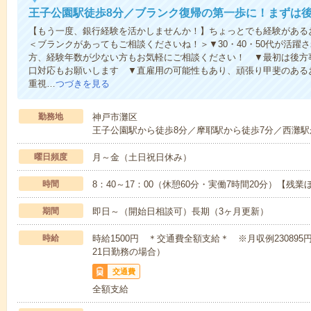
王子公園駅徒歩8分／ブランク復帰の第一歩に！まずは
【もう一度、銀行経験を活かしませんか！】ちょっとでも経験があ
＜ブランクがあってもご相談くださいね！＞▼30・40・50代が活躍
方、経験年数が少ない方もお気軽にご相談ください！ ▼最初は後方
口対応もお願いします ▼直雇用の可能性もあり、頑張り甲斐のある
重視…
つづきを見る
勤務地
神戸市灘区
王子公園駅から徒歩8分／摩耶駅から徒歩7分／西灘駅
曜日頻度
月～金（土日祝日休み）
時間
8：40～17：00（休憩60分・実働7時間20分）【残
期間
即日～（開始日相談可）長期（3ヶ月更新）
時給
時給1500円 ＊交通費全額支給＊ ※月収例230895円
21日勤務の場合）
交通費
全額支給