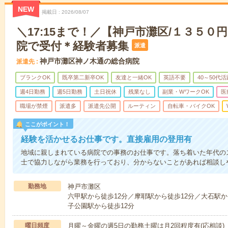
NEW
掲載日
2026/08/07
＼17:15まで！／【神戸市灘区/１３５０
院で受付＊経験者募集
派遣
神戸市灘区神ノ木通の総合病院
派遣先
ブランクOK
既卒第二新卒OK
友達と一緒OK
英語不要
40～50代活
週4日勤務
週5日勤務
土日祝休
残業なし
副業・WワークOK
医
職場が禁煙
派遣多
派遣先公開
ルーティン
自転車・バイクOK
ここがポイント！
経験を活かせるお仕事です。直接雇用の登用有
地域に親しまれている病院での事務のお仕事です。落ち着いた年代の
士で協力しながら業務を行っており、分からないことがあれば相談し
勤務地
神戸市灘区
六甲駅から徒歩12分／摩耶駅から徒歩12分／大石駅か
子公園駅から徒歩12分
曜日頻度
月曜～金曜の週5日の勤務土曜は月2回程度有(応相談)