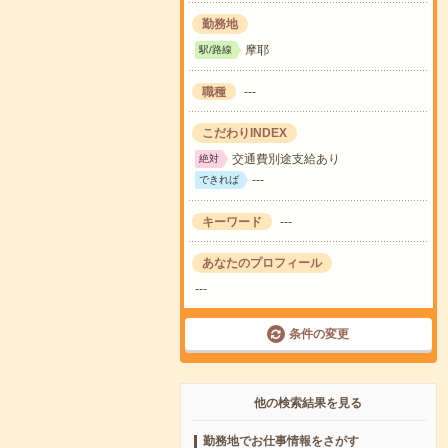
勤務地
摩耶
駅/路線
職種
---
こだわりINDEX
交通費別途支給あり
絶対
---
できれば
キーワード
---
あなたのプロフィール
---
条件の変更
他の検索結果を見る
勤務地でお仕事情報をさがす