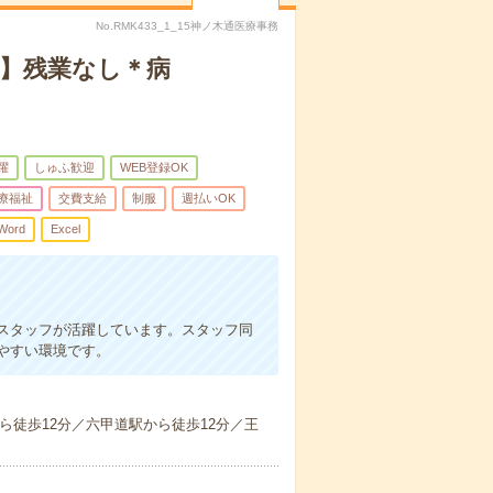
No.RMK433_1_15神ノ木通医療事務
円】残業なし＊病
躍
しゅふ歓迎
WEB登録OK
療福祉
交費支給
制服
週払いOK
Word
Excel
スタッフが活躍しています。スタッフ同
やすい環境です。
ら徒歩12分／六甲道駅から徒歩12分／王