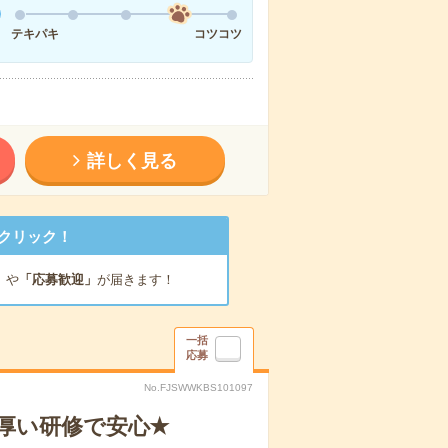
テキパキ
コツコツ
詳しく見る
クリック！
」
や
「応募歓迎」
が届きます！
一括
応募
No.FJSWWKBS101097
厚い研修で安心✭