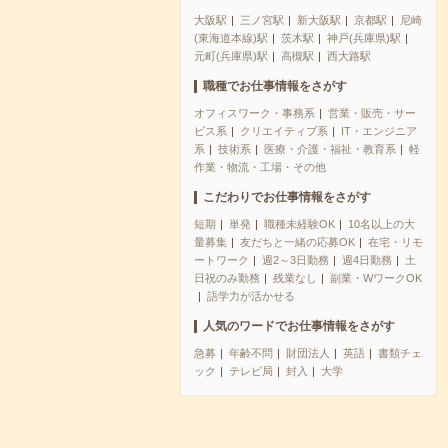
大阪駅
三ノ宮駅
新大阪駅
京都駅
尼崎
(東海道本線)駅
茨木駅
神戸(兵庫県)駅
元町(兵庫県)駅
高槻駅
西大路駅
職種でお仕事情報をさがす
オフィスワーク・事務系
営業・販売・サー
ビス系
クリエイティブ系
IT・エンジニア
系
技術系
医療・介護・福祉・教育系
軽
作業・物流・工場・その他
こだわりでお仕事情報をさがす
短期
単発
職種未経験OK
10名以上の大
量募集
友だちと一緒の応募OK
在宅・リモ
ートワーク
週2～3日勤務
週4日勤務
土
日祝のみ勤務
残業なし
副業・WワークOK
語学力が活かせる
人気のワードでお仕事情報をさがす
急募
年齢不問
財団法人
英語
書類チェ
ック
テレビ局
封入
大学