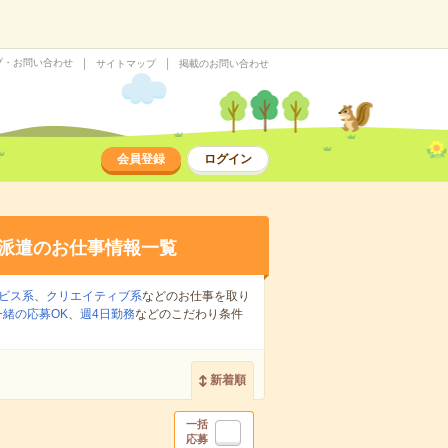
プ・お問い合わせ
サイトマップ
掲載のお問い合わせ
会員登録
ログイン
派遣のお仕事情報一覧
ビス系
、
クリエイティブ系
などのお仕事を取り
緒の応募OK
、
週4日勤務
などのこだわり条件
新着順
一括
応募