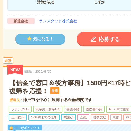
活気がある
しずか
ランスタッド株式会社
派遣会社
応募する
気になる！
未読
NEW
掲載日
2026/08/05
【信金で窓口＆後方事務】1500円×17
復帰を応援！
派遣
神戸市を中心に展開する金融機関です
派遣先
ブランクOK
既卒第二新卒OK
英語不要
履歴書不要
40～50代活躍
土日祝休
17時前までの仕事
残業少
金融
交費支給
制服
職
ここがポイント！