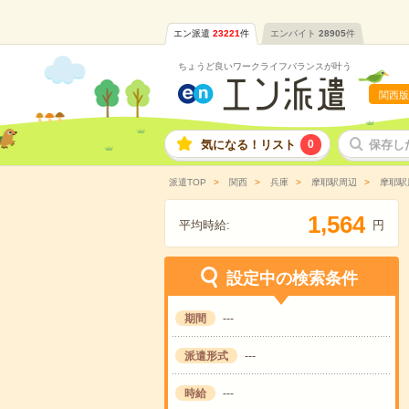
エン派遣
23221
件
エンバイト
28905
件
ちょうど良いワークライフバランスが叶う
関西版
気になる！リスト
0
保存し
派遣TOP
関西
兵庫
摩耶駅周辺
摩耶駅
,
1
5
6
4
平均時給:
円
設定中の検索条件
期間
---
派遣形式
---
時給
---