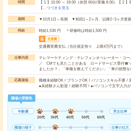
時間
【 1 】10:00 ～ 19:00（休憩 60分/実働 8:00）【 2 】9
【…
つづきを見る
期間
▼10月1日～長期 ▼初回1～2ヶ月、以降2~3ヶ月更
時給
時給1,530 円 ＊研修時は時給1,500 円
交通費
交通費実費支払（当社規定有り 上限4万円まで）
仕事内容
テレマーケティング・テレフォンオペレーター・コー
／ CMでも見たことがある ロードサービス受付☎
ましたか？」「車種を教えてください」「車の状態を
応募資格
職種未経験OK / ブランクOK / パソコンスキル不要 /
●未経験さん歓迎！経験不問！●パソコンで文字入力が
職場の雰囲気
年齢層
男女比率
20代
30代
40代
50代
60代
職場の様子
仕事の仕方