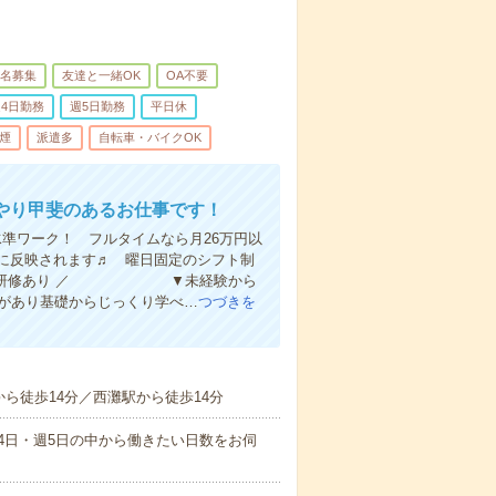
名募集
友達と一緒OK
OA不要
4日勤務
週5日勤務
平日休
煙
派遣多
自転車・バイクOK
やり甲斐のあるお仕事です！
ワーク！ フルタイムなら月26万円以
に反映されます♬ 曜日固定のシフト制
手厚い研修あり ／ ▼未経験から
修があり基礎からじっくり学べ…
つづきを
ら徒歩14分／西灘駅から徒歩14分
4日・週5日の中から働きたい日数をお伺