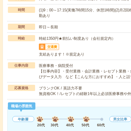
時間
(1)9：00～17:15(実働7時間15分、休憩1時間)(2)
勤あり
期間
即日～長期
時給
時給1350円★前払い制度あり（会社規定内）
交通費
支給あります！※規定あり
仕事内容
医療事務・病院受付
【仕事内容】・受付業務・会計業務・レセプト業務
びデータ入力 など【こんな方におすすめ】・人と話
応募資格
ブランクOK / 英語力不要
無資格OK！/レセプトの経験1年以上必須医療事務や
職場の雰囲気
年齢層
男女比率
20代
30代
40代
50代
60代