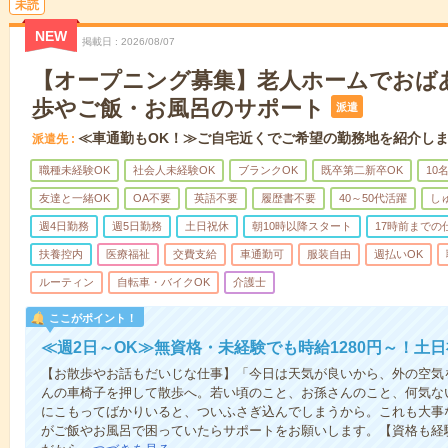
未読
NEW
掲載日
2026/08/07
【オープニング募集】老人ホームでおば
歩やご飯・お風呂のサポート
派遣
≪車通勤もOK！≫ご自宅近くでご希望の勤務地を紹介し
派遣先
職種未経験OK
社会人未経験OK
ブランクOK
既卒第二新卒OK
10
友達と一緒OK
OA不要
英語不要
履歴書不要
40～50代活躍
し
週4日勤務
週5日勤務
土日祝休
朝10時以降スタート
17時前までの
扶養控内
医療福祉
交費支給
車通勤可
服装自由
週払いOK
ルーティン
自転車・バイクOK
介護士
ここがポイント！
≪週2日～OK≫無資格・未経験でも時給1280円～！土
【お散歩やお話もだいじな仕事】「今日は天気が良いから、外の空気
んの車椅子を押して散歩へ。若い頃のこと、お孫さんのこと、何気な
にこもってばかりいると、ついふさぎ込んでしまうから。これも大事
がご飯やお風呂で困っていたらサポートをお願いします。【資格も経