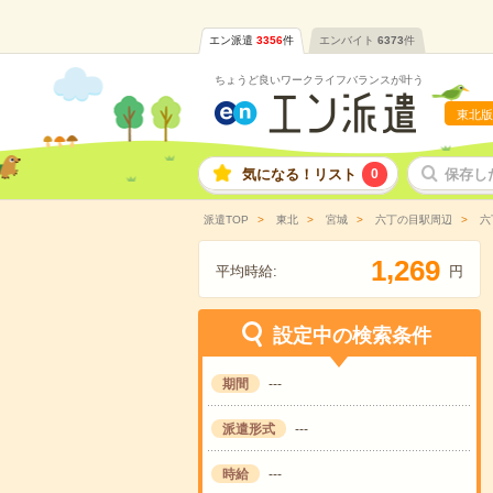
エン派遣
3356
件
エンバイト
6373
件
ちょうど良いワークライフバランスが叶う
東北版
気になる！リスト
0
保存し
派遣TOP
東北
宮城
六丁の目駅周辺
六
,
1
2
6
9
平均時給:
円
設定中の検索条件
期間
---
派遣形式
---
時給
---