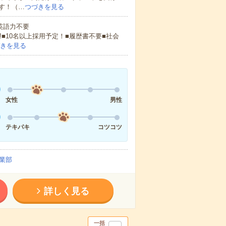
す！（…
つづきを見る
 英語力不要
!■10名以上採用予定！■履歴書不要■社会
きを見る
女性
男性
テキパキ
コツコツ
業部
詳しく見る
一括