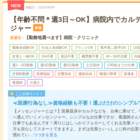
NEW
掲載日
2026/08/08
【年齢不問＊週3日～OK】病院内でカル
ジャー
派遣
【勤務地選べます】病院・クリニック
派遣先
職種未経験OK
社会人未経験OK
ブランクOK
既卒第二新卒OK
10
友達と一緒OK
OA不要
英語不要
履歴書不要
40～50代活躍
6
週2～3日勤務
週4日勤務
週5日勤務
土日祝休
17時前までの仕事
交替制勤務
医療福祉
交費支給
服装自由
職場が禁煙
派遣多
看護師
介護士
ここがポイント！
≪医療行為なし≫資格経験も不要！運ぶだけのシンプル
【メッセンジャーとは？】医療器具やカルテなどを、台車に乗せて、
へ運んでいくメッセンジャー。シンプルなお仕事ですが、看護師さん
仕事でもあるんです！周りにはしっかりフォローしてくれる先輩メッ
方も安心してスタートできますよ。まずは先輩といっしょに科の位置
慣れてい…
つづきを見る