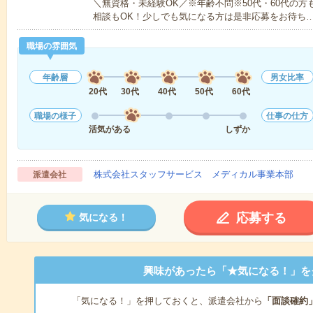
＼無資格・未経験OK／※年齢不問※50代・60代の
相談もOK！少しでも気になる方は是非応募をお待ち
職場の雰囲気
年齢層
男女比率
20代
30代
40代
50代
60代
職場の様子
仕事の仕方
活気がある
しずか
株式会社スタッフサービス メディカル事業本部
派遣会社
応募する
気になる！
興味があったら「★気になる！」を
「気になる！」を押しておくと、派遣会社から
「面談確約