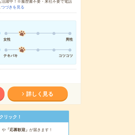
方も活躍中！※履歴書不要・来社不要で電話
…
つづきを見る
女性
男性
テキパキ
コツコツ
詳しく見る
クリック！
」
や
「応募歓迎」
が届きます！