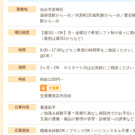
勤務地
仙台市若林区
薬師堂駅から---分／河原町(宮城県)駅から---分／愛宕
駅から---分
曜日頻度
【週3日～OK】月～金曜日で希望シフト制※徐々に
（最初は週3日からなど）
時間
9:00～17:00など※ご希望の時間帯をご相談くだ
談OK！
期間
2ヶ月～OK ※スタート日はお気軽にご相談ください
時給
時給1100円～
交通費
交通費規定内支給
仕事内容
看護助手
／知識＆経験不要＊医療行為なし病院内でのお手伝い
方薬の運搬・備品の整理や管理・診療室への誘導など
応募資格
職種未経験OK / ブランクOK / パソコンスキル不要 /