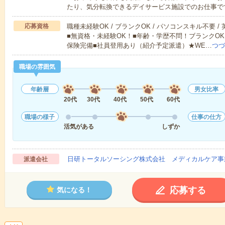
たり、気分転換できるデイサービス施設でのお仕事で
応募資格
職種未経験OK / ブランクOK / パソコンスキル不要 /
■無資格・未経験OK！■年齢・学歴不問！ブランクOK
保険完備■社員登用あり（紹介予定派遣）★WE…
つづ
職場の雰囲気
年齢層
男女比率
20代
30代
40代
50代
60代
職場の様子
仕事の仕方
活気がある
しずか
日研トータルソーシング株式会社 メディカルケア事
派遣会社
応募する
気になる！