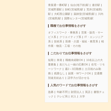
青葉通一番町駅
仙台(地下鉄)駅
連坊駅
宮城野通駅
卸町(宮城県)駅
荒井(宮城県)
駅
大町西公園駅
薬師堂(宮城県)駅
川内
(宮城県)駅
国際センター(宮城県)駅
職種でお仕事情報をさがす
オフィスワーク・事務系
営業・販売・サー
ビス系
クリエイティブ系
IT・エンジニア
系
技術系
医療・介護・福祉・教育系
軽
作業・物流・工場・その他
こだわりでお仕事情報をさがす
短期
単発
職種未経験OK
10名以上の大
量募集
友だちと一緒の応募OK
在宅・リモ
ートワーク
週2～3日勤務
土日祝のみ勤
務
残業なし
副業・WワークOK
交通費
別途支給あり
語学力が活かせる
人気のワードでお仕事情報をさがす
急募
年齢不問
財団法人
英語
書類チェ
ック
テレビ局
封入
大学