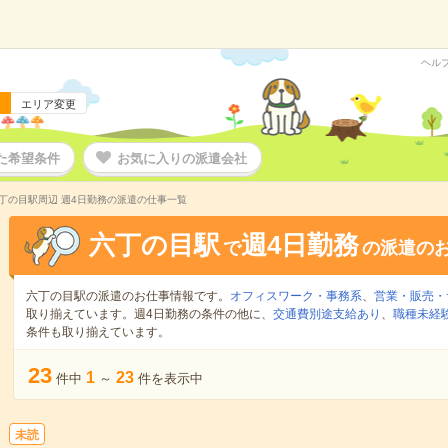
ヘル
エリア変更
た希望条件
お気に入りの派遣会社
丁の目駅周辺 週4日勤務の派遣の仕事一覧
六丁の目駅
週4日勤務
で
の派遣の
六丁の目駅の派遣のお仕事情報です。
オフィスワーク・事務系
、
営業・販売・
取り揃えています。週4日勤務の条件の他に、
交通費別途支給あり
、
職種未経験
条件も取り揃えています。
23
1
23
件中
～
件を表示中
未読