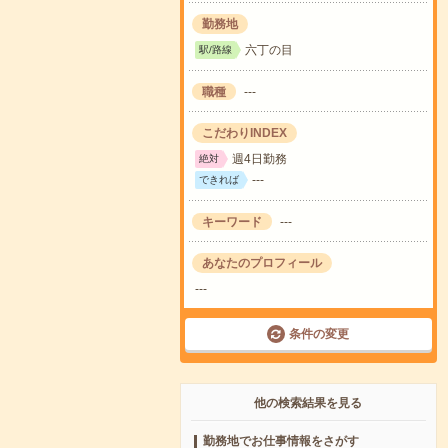
勤務地
六丁の目
駅/路線
職種
---
こだわりINDEX
週4日勤務
絶対
---
できれば
キーワード
---
あなたのプロフィール
---
条件の変更
他の検索結果を見る
勤務地でお仕事情報をさがす