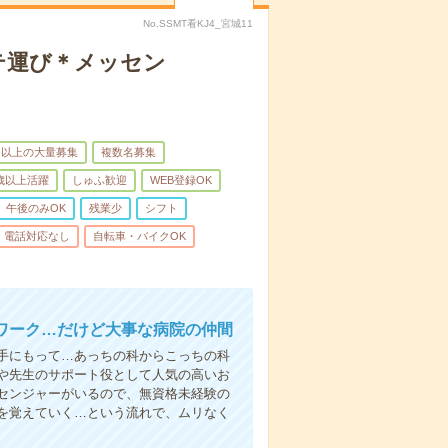
No.SSMT看KJ4_宮城11
テ運び＊メッセン
名以上の大量募集
複数名募集
0歳以上活躍
しゅふ歓迎
WEB登録OK
午後のみOK
残業少
シフト
電話対応なし
自転車・バイクOK
ワーク…だけど大事な病院の仲間
手にもって…あっちの科からこっちの科
や先生のサポート役として人気の高いお
センジャーがいるので、無資格未経験の
を覚えていく…という流れで、ムリなく