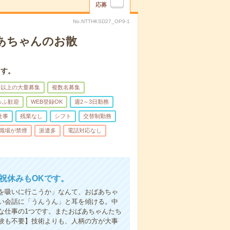
応募
No.NTTHKSD27_OP9-1
あちゃんのお散
ます。
名以上の大量募集
複数名募集
ゅふ歓迎
WEB登録OK
週2～3日勤務
仕事
残業なし
シフト
交替制勤務
職場が禁煙
派遣多
電話対応なし
日祝休みもOKです。
を吸いに行こうか」なんて、おばあちゃ
い会話に「うんうん」と耳を傾ける。中
な仕事の1つです。またおばあちゃんたち
験も不要】技術よりも、人柄の方が大事