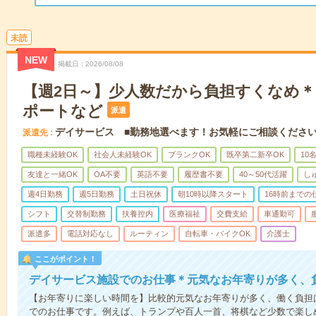
未読
NEW
掲載日
2026/08/08
【週2日～】少人数だから負担すくなめ
ポートなど
派遣
デイサービス ■勤務地選べます！お気軽にご相談くださ
派遣先
職種未経験OK
社会人未経験OK
ブランクOK
既卒第二新卒OK
10
友達と一緒OK
OA不要
英語不要
履歴書不要
40～50代活躍
し
週4日勤務
週5日勤務
土日祝休
朝10時以降スタート
16時前までの
シフト
交替制勤務
扶養控内
医療福祉
交費支給
車通勤可
派遣多
電話対応なし
ルーティン
自転車・バイクOK
介護士
ここがポイント！
デイサービス施設でのお仕事＊元気なお年寄りが多く、
【お年寄りに楽しい時間を】比較的元気なお年寄りが多く、働く負担
でのお仕事です。例えば、トランプや百人一首、将棋など少数で楽し