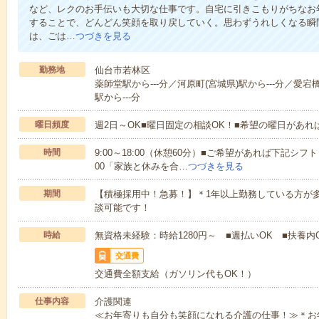
など、レクのお手伝いも大切な仕事です。自宅に引きこもりがちなお
することで、どんどん笑顔を取り戻していく。思わずうれしくなる瞬
は、ごは…
つづきを見る
勤務地
仙台市若林区
薬師堂駅から---分／河原町(宮城県)駅から---分／愛宕
駅から---分
曜日頻度
週2日～OK■曜日固定の相談OK！■希望の曜日があ
時間
9:00～18:00（休憩60分）■ご希望があれば下記シフトもOK
00「家族と休みを合…
つづきを見る
期間
【積極採用中！急募！】＊1年以上勤務している方が多
談可能です！
時給
無資格未経験：時給1280円～ ■週払いOK ■扶養内O
交通費
交通費全額支給（ガソリン代もOK！）
仕事内容
介護関連
≪お年寄りも自分も笑顔になれる介護の仕事！≫＊お