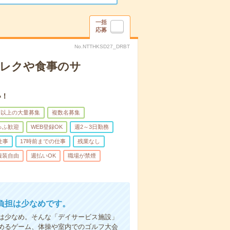
一括
応募
No.NTTHKSD27_DRBT
＊レクや食事のサ
い！
名以上の大量募集
複数名募集
ゅふ歓迎
WEB登録OK
週2～3日勤務
仕事
17時前までの仕事
残業なし
服装自由
週払いOK
職場が禁煙
負担は少なめです。
は少なめ。そんな「デイサービス施設」
めるゲーム、体操や室内でのゴルフ大会