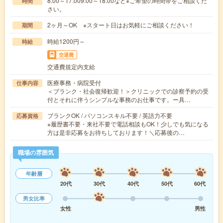
8:00～17:009:00～18:00など※ご希望の時間帯をご相談くだ
時間
さい。
2ヶ月～OK ※スタート日はお気軽にご相談ください！
期間
時給1200円～
時給
交通費
交通費規定内支給
医療事務・病院受付
仕事内容
＜ブランク・社会復帰歓迎！＞クリニックでの診察予約の受
付とそれに伴うシンプルな事務のお仕事です。ー具…
ブランクOK / パソコンスキル不要 / 英語力不要
応募資格
※履歴書不要・来社不要で電話相談もOK！少しでも気になる
方は是非応募をお待ちしております！＼応募後の…
職場の雰囲気
年齢層
20代
30代
40代
50代
60代
男女比率
女性
男性