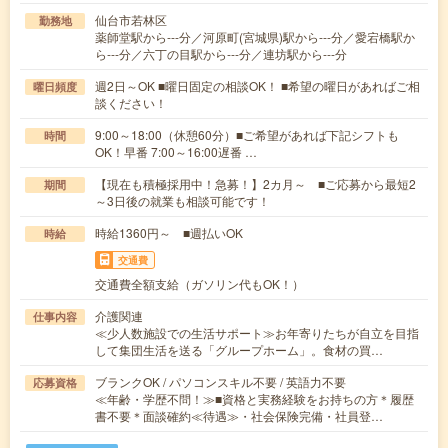
仙台市若林区
勤務地
薬師堂駅から---分／河原町(宮城県)駅から---分／愛宕橋駅か
ら---分／六丁の目駅から---分／連坊駅から---分
週2日～OK ■曜日固定の相談OK！ ■希望の曜日があればご相
曜日頻度
談ください！
9:00～18:00（休憩60分）■ご希望があれば下記シフトも
時間
OK！早番 7:00～16:00遅番 …
【現在も積極採用中！急募！】2カ月～ ■ご応募から最短2
期間
～3日後の就業も相談可能です！
時給1360円～ ■週払いOK
時給
交通費
交通費全額支給（ガソリン代もOK！）
介護関連
仕事内容
≪少人数施設での生活サポート≫お年寄りたちが自立を目指
して集団生活を送る「グループホーム」。食材の買…
ブランクOK / パソコンスキル不要 / 英語力不要
応募資格
≪年齢・学歴不問！≫■資格と実務経験をお持ちの方＊履歴
書不要＊面談確約≪待遇≫・社会保険完備・社員登…