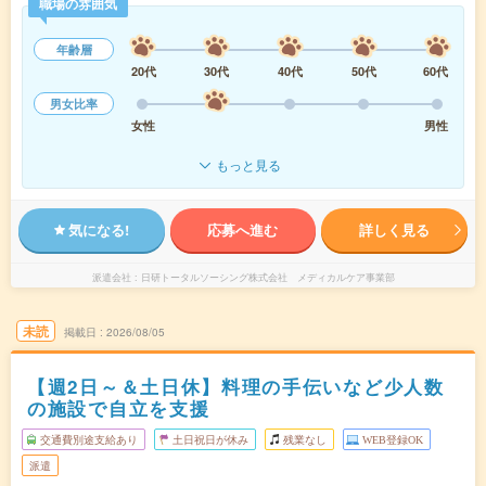
職場の雰囲気
年齢層
20代
30代
40代
50代
60代
男女比率
女性
男性
もっと見る
気になる!
応募へ進む
詳しく見る
派遣会社
日研トータルソーシング株式会社 メディカルケア事業部
未読
掲載日
2026/08/05
【週2日～＆土日休】料理の手伝いなど少人数
の施設で自立を支援
交通費別途支給あり
土日祝日が休み
残業なし
WEB登録OK
派遣