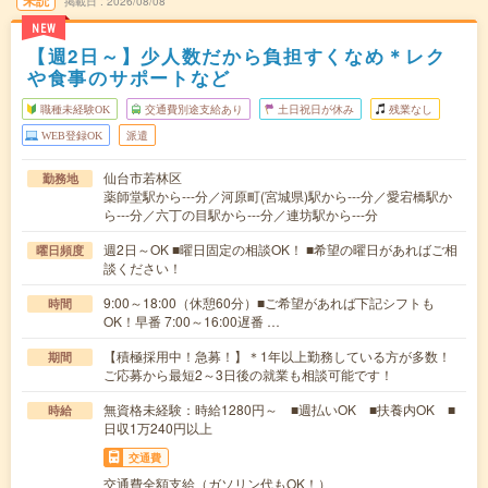
未読
掲載日
2026/08/08
NEW
【週2日～】少人数だから負担すくなめ＊レク
や食事のサポートなど
職種未経験OK
交通費別途支給あり
土日祝日が休み
残業なし
WEB登録OK
派遣
仙台市若林区
勤務地
薬師堂駅から---分／河原町(宮城県)駅から---分／愛宕橋駅か
ら---分／六丁の目駅から---分／連坊駅から---分
週2日～OK ■曜日固定の相談OK！ ■希望の曜日があればご相
曜日頻度
談ください！
9:00～18:00（休憩60分）■ご希望があれば下記シフトも
時間
OK！早番 7:00～16:00遅番 …
【積極採用中！急募！】＊1年以上勤務している方が多数！
期間
ご応募から最短2～3日後の就業も相談可能です！
無資格未経験：時給1280円～ ■週払いOK ■扶養内OK ■
時給
日収1万240円以上
交通費
交通費全額支給（ガソリン代もOK！）