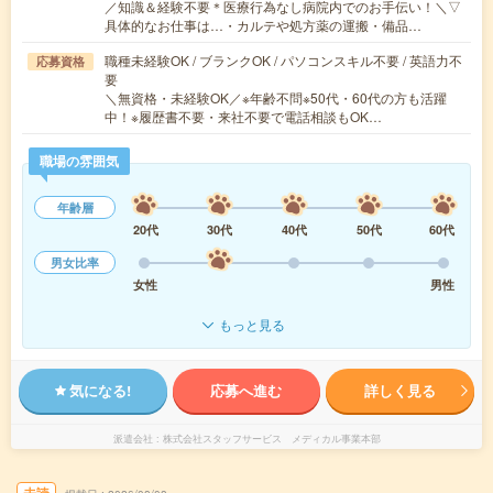
／知識＆経験不要＊医療行為なし病院内でのお手伝い！＼▽
具体的なお仕事は…・カルテや処方薬の運搬・備品…
職種未経験OK / ブランクOK / パソコンスキル不要 / 英語力不
応募資格
要
＼無資格・未経験OK／※年齢不問※50代・60代の方も活躍
中！※履歴書不要・来社不要で電話相談もOK…
職場の雰囲気
年齢層
20代
30代
40代
50代
60代
男女比率
女性
男性
もっと見る
気になる!
応募へ進む
詳しく見る
派遣会社
株式会社スタッフサービス メディカル事業本部