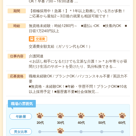
OK！早番 7:00～16:00遅番 …
【積極採用中！急募！】＊1年以上勤務している方が多数！
期間
ご応募から最短2～3日後の就業も相談可能です！
無資格未経験：時給1280円～ ■週払いOK ■扶養内OK ■
時給
日収1万240円以上
交通費
交通費全額支給（ガソリン代もOK！）
介護関連
仕事内容
≪お話し相手になるだけでも立派な介護！≫＊お年寄りが昼
間だけ生活のサポートを受けたり、気分転換できる…
職種未経験OK / ブランクOK / パソコンスキル不要 / 英語力不
応募資格
要
■無資格・未経験OK！■年齢・学歴不問！ブランクOK!■10名
以上採用予定！■履歴書不要■社会保険完…
職場の雰囲気
年齢層
20代
30代
40代
50代
60代
男女比率