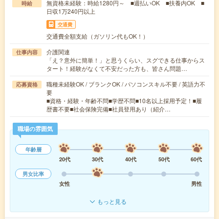
無資格未経験：時給1280円～ ■週払いOK ■扶養内OK ■
時給
日収1万240円以上
交通費
交通費全額支給（ガソリン代もOK！）
介護関連
仕事内容
「え？意外に簡単！」と思うくらい、スグできる仕事からス
タート！経験がなくて不安だった方も、皆さん問題…
職種未経験OK / ブランクOK / パソコンスキル不要 / 英語力不
応募資格
要
■資格・経験・年齢不問■学歴不問■10名以上採用予定！■履
歴書不要■社会保険完備■社員登用あり（紹介…
職場の雰囲気
年齢層
20代
30代
40代
50代
60代
男女比率
女性
男性
もっと見る