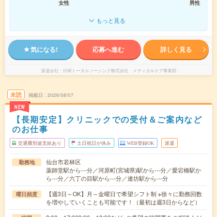
女性
男性
もっと見る
気になる!
応募へ進む
詳しく見る
派遣会社
日研トータルソーシング株式会社 メディカルケア事業部
未読
掲載日
2026/08/07
NEW
【長期安定】クリニックでの受付＆ご案内など
のお仕事
交通費別途支給あり
土日祝日が休み
WEB登録OK
派遣
仙台市若林区
勤務地
薬師堂駅から---分／河原町(宮城県)駅から---分／愛宕橋駅か
ら---分／六丁の目駅から---分／連坊駅から---分
【週3日～OK】月～金曜日で希望シフト制 ※徐々に勤務回数
曜日頻度
を増やしていくことも可能です！（最初は週3日からなど）