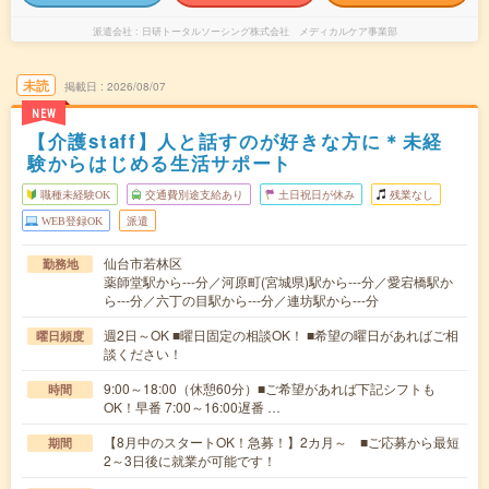
派遣会社
日研トータルソーシング株式会社 メディカルケア事業部
未読
掲載日
2026/08/07
NEW
【介護staff】人と話すのが好きな方に＊未経
験からはじめる生活サポート
職種未経験OK
交通費別途支給あり
土日祝日が休み
残業なし
WEB登録OK
派遣
仙台市若林区
勤務地
薬師堂駅から---分／河原町(宮城県)駅から---分／愛宕橋駅か
ら---分／六丁の目駅から---分／連坊駅から---分
週2日～OK ■曜日固定の相談OK！ ■希望の曜日があればご相
曜日頻度
談ください！
9:00～18:00（休憩60分）■ご希望があれば下記シフトも
時間
OK！早番 7:00～16:00遅番 …
【8月中のスタートOK！急募！】2カ月～ ■ご応募から最短
期間
2～3日後に就業が可能です！