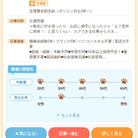
交通費
交通費全額支給（ガソリン代もOK！）
介護関連
仕事内容
≪散歩に付き添ったり、お話し相手になったり≫「え？意外
に簡単！」と思うくらい、スグできる仕事からスタ…
職種未経験OK / ブランクOK / パソコンスキル不要 / 英語力不
応募資格
要
■資格・経験・年齢不問■学歴不問■10名以上採用予定！■履
歴書不要■面談確約■社会保険完備■社員登用…
職場の雰囲気
年齢層
20代
30代
40代
50代
60代
男女比率
女性
男性
もっと見る
気になる!
応募へ進む
詳しく見る