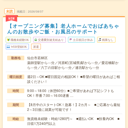
未読
掲載日
2026/08/07
NEW
【オープニング募集】老人ホームでおばあちゃ
んのお散歩やご飯・お風呂のサポート
職種未経験OK
交通費別途支給あり
土日祝日が休み
残業なし
WEB登録OK
派遣
仙台市若林区
勤務地
薬師堂駅から---分／河原町(宮城県)駅から---分／愛宕橋駅か
ら---分／六丁の目駅から---分／連坊駅から---分
週2日～OK ■曜日固定の相談OK！ ■希望の曜日があればご相
曜日頻度
談ください！
9:00～18:00（休憩60分）■ご希望があれば下記シフトも
時間
OK！早番 7:00～16:00遅番 …
【8月中のスタートOK！急募！】2カ月～ ■ご応募から最短
期間
2～3日後に就業が可能です！
無資格未経験：時給1280円～ ■週払いOK ■扶養内OK ■
時給
日収1万240円以上