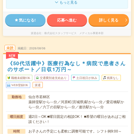
もっと見る
気になる!
応募へ進む
詳しく見る
派遣会社
株式会社スタッフサービス メディカル事業本部
未読
掲載日
2026/08/06
NEW
《50代活躍中》医療行為なし＊病院で患者さん
のサポート／日収1万円～
職種未経験OK
交通費別途支給あり
土日祝日が休み
残業なし
WEB登録OK
派遣
仙台市若林区
勤務地
薬師堂駅から---分／河原町(宮城県)駅から---分／愛宕橋駅か
ら---分／六丁の目駅から---分／連坊駅から---分
週2日～OK ■曜日固定の相談OK！ ■希望の曜日があればご相
曜日頻度
談ください！
お子さんの予定にも柔軟に調整可能です。シフト例9:00～
時間