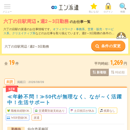
メニュー
気になる!
ログイン
検索
六丁の目駅周辺
×
週2～3日勤務
のお仕事一覧
六丁の目駅の派遣のお仕事情報です。
オフィスワーク・事務系
、
営業・販売・サービ
ス系
、
クリエイティブ系
などのお仕事を取り揃えています。週2～3日勤務の条件の他
に、
交通費別途支給あり
、
職種未経験OK
、
友だちと一緒の応募OK
などのこだわり条
件も取り揃えています。
条件の変更
六丁の目駅周辺 / 週2～3日勤務
19
1,269
全
件
平均時給:
円
時給順
新着順
未読
掲載日
2026/08/09
NEW
≪年齢不問！≫50代が無理なく、なが～く活躍
中！生活サポート
職種未経験OK
交通費別途支給あり
土日祝日が休み
残業なし
WEB登録OK
派遣
仙台市若林区
勤務地