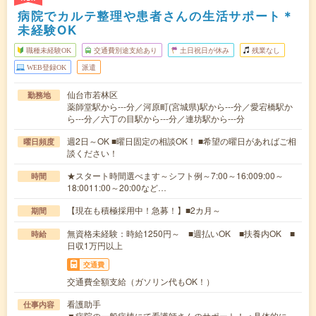
病院でカルテ整理や患者さんの生活サポート＊
未経験OK
職種未経験OK
交通費別途支給あり
土日祝日が休み
残業なし
WEB登録OK
派遣
仙台市若林区
勤務地
薬師堂駅から---分／河原町(宮城県)駅から---分／愛宕橋駅か
ら---分／六丁の目駅から---分／連坊駅から---分
週2日～OK ■曜日固定の相談OK！ ■希望の曜日があればご相
曜日頻度
談ください！
★スタート時間選べます～シフト例～7:00～16:009:00～
時間
18:0011:00～20:00など…
【現在も積極採用中！急募！】■2カ月～
期間
無資格未経験：時給1250円～ ■週払いOK ■扶養内OK ■
時給
日収1万円以上
交通費
交通費全額支給（ガソリン代もOK！）
看護助手
仕事内容
▼病院の一般病棟にて看護師さんのサポート！＜具体的に