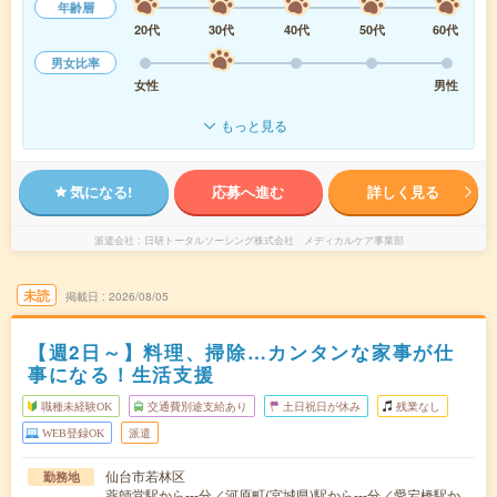
年齢層
20代
30代
40代
50代
60代
男女比率
女性
男性
もっと見る
気になる!
応募へ進む
詳しく見る
派遣会社
日研トータルソーシング株式会社 メディカルケア事業部
未読
掲載日
2026/08/05
【週2日～】料理、掃除…カンタンな家事が仕
事になる！生活支援
職種未経験OK
交通費別途支給あり
土日祝日が休み
残業なし
WEB登録OK
派遣
仙台市若林区
勤務地
薬師堂駅から---分／河原町(宮城県)駅から---分／愛宕橋駅か