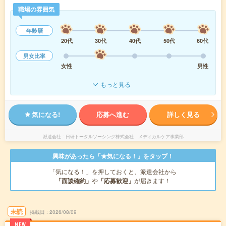
職場の雰囲気
年齢層
20代
30代
40代
50代
60代
男女比率
女性
男性
もっと見る
気になる!
応募へ進む
詳しく見る
派遣会社
日研トータルソーシング株式会社 メディカルケア事業部
興味があったら「★気になる！」をタップ！
「気になる！」を押しておくと、派遣会社から
「面談確約」
や
「応募歓迎」
が届きます！
未読
掲載日
2026/08/09
NEW