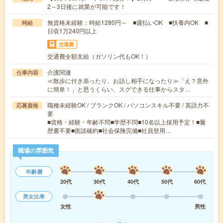
2～3日後に就業が可能です！
無資格未経験：時給1280円～ ■週払いOK ■扶養内OK ■
時給
日収1万240円以上
交通費
交通費全額支給（ガソリン代もOK！）
介護関連
仕事内容
≪散歩に付き添ったり、お話し相手になったり≫「え？意外
に簡単！」と思うくらい、スグできる仕事からスタ…
職種未経験OK / ブランクOK / パソコンスキル不要 / 英語力不
応募資格
要
■資格・経験・年齢不問■学歴不問■10名以上採用予定！■履
歴書不要■面談確約■社会保険完備■社員登用…
職場の雰囲気
年齢層
20代
30代
40代
50代
60代
男女比率
女性
男性