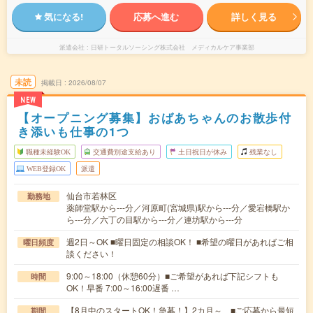
気になる!
応募へ進む
詳しく見る
派遣会社
日研トータルソーシング株式会社 メディカルケア事業部
未読
掲載日
2026/08/07
NEW
【オープニング募集】おばあちゃんのお散歩付
き添いも仕事の1つ
職種未経験OK
交通費別途支給あり
土日祝日が休み
残業なし
WEB登録OK
派遣
仙台市若林区
勤務地
薬師堂駅から---分／河原町(宮城県)駅から---分／愛宕橋駅か
ら---分／六丁の目駅から---分／連坊駅から---分
週2日～OK ■曜日固定の相談OK！ ■希望の曜日があればご相
曜日頻度
談ください！
9:00～18:00（休憩60分）■ご希望があれば下記シフトも
時間
OK！早番 7:00～16:00遅番 …
【8月中のスタートOK！急募！】2カ月～ ■ご応募から最短
期間