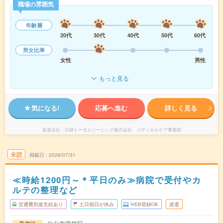
職場の雰囲気
年齢層
20代
30代
40代
50代
60代
男女比率
女性
男性
もっと見る
気になる!
応募へ進む
詳しく見る
派遣会社
日研トータルソーシング株式会社 メディカルケア事業部
未読
掲載日
2026/07/31
≪時給1200円～＊平日のみ≫病院で受付やカ
ルテの整理など
交通費別途支給あり
土日祝日が休み
WEB登録OK
派遣