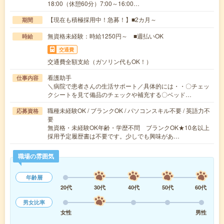
18:00（休憩60分）7:00～16:00…
【現在も積極採用中！急募！】■2カ月～
期間
無資格未経験：時給1250円～ ■週払いOK
時給
交通費
交通費全額支給（ガソリン代もOK！）
看護助手
仕事内容
＼病院で患者さんの生活サポート／具体的には・・〇チェッ
クシートを見て備品のチェックや補充する〇ベッド…
職種未経験OK / ブランクOK / パソコンスキル不要 / 英語力不
応募資格
要
無資格・未経験OK年齢・学歴不問 ブランクOK★10名以上
採用予定履歴書は不要です。少しでも興味があ…
職場の雰囲気
年齢層
20代
30代
40代
50代
60代
男女比率
女性
男性