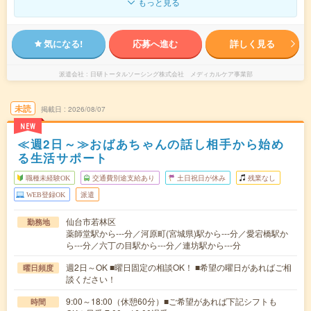
もっと見る
気になる!
応募へ進む
詳しく見る
派遣会社
日研トータルソーシング株式会社 メディカルケア事業部
未読
掲載日
2026/08/07
NEW
≪週2日～≫おばあちゃんの話し相手から始め
る生活サポート
職種未経験OK
交通費別途支給あり
土日祝日が休み
残業なし
WEB登録OK
派遣
仙台市若林区
勤務地
薬師堂駅から---分／河原町(宮城県)駅から---分／愛宕橋駅か
ら---分／六丁の目駅から---分／連坊駅から---分
週2日～OK ■曜日固定の相談OK！ ■希望の曜日があればご相
曜日頻度
談ください！
9:00～18:00（休憩60分）■ご希望があれば下記シフトも
時間