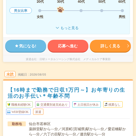
20代
30代
40代
50代
60代
男女比率
女性
男性
もっと見る
気になる!
応募へ進む
詳しく見る
派遣会社
日研トータルソーシング株式会社 メディカルケア事業部
未読
掲載日
2026/08/05
【16時まで勤務で日収1万円～】お年寄りの生
活のお手伝い＊年齢不問
職種未経験OK
交通費別途支給あり
土日祝日が休み
残業なし
WEB登録OK
派遣
仙台市若林区
勤務地
薬師堂駅から---分／河原町(宮城県)駅から---分／愛宕橋駅か
ら---分／六丁の目駅から---分／連坊駅から---分