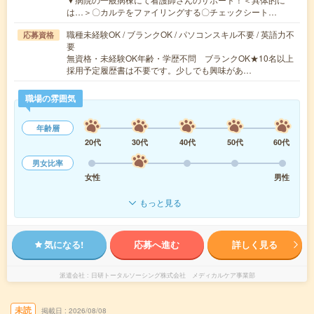
は…＞〇カルテをファイリングする〇チェックシート…
職種未経験OK / ブランクOK / パソコンスキル不要 / 英語力不
応募資格
要
無資格・未経験OK年齢・学歴不問 ブランクOK★10名以上
採用予定履歴書は不要です。少しでも興味があ…
職場の雰囲気
年齢層
20代
30代
40代
50代
60代
男女比率
女性
男性
もっと見る
気になる!
応募へ進む
詳しく見る
派遣会社
日研トータルソーシング株式会社 メディカルケア事業部
未読
掲載日
2026/08/08