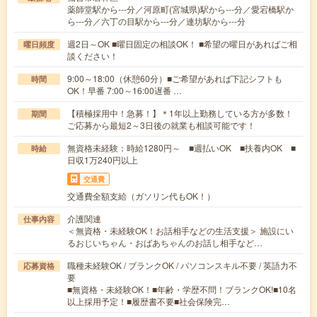
薬師堂駅から---分／河原町(宮城県)駅から---分／愛宕橋駅か
ら---分／六丁の目駅から---分／連坊駅から---分
週2日～OK ■曜日固定の相談OK！ ■希望の曜日があればご相
曜日頻度
談ください！
9:00～18:00（休憩60分）■ご希望があれば下記シフトも
時間
OK！早番 7:00～16:00遅番 …
【積極採用中！急募！】＊1年以上勤務している方が多数！
期間
ご応募から最短2～3日後の就業も相談可能です！
無資格未経験：時給1280円～ ■週払いOK ■扶養内OK ■
時給
日収1万240円以上
交通費
交通費全額支給（ガソリン代もOK！）
介護関連
仕事内容
＜無資格・未経験OK！お話相手などの生活支援＞ 施設にい
るおじいちゃん・おばあちゃんのお話し相手など…
職種未経験OK / ブランクOK / パソコンスキル不要 / 英語力不
応募資格
要
■無資格・未経験OK！■年齢・学歴不問！ブランクOK!■10名
以上採用予定！■履歴書不要■社会保険完…