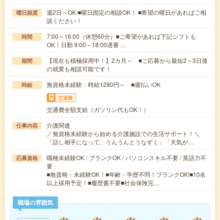
週2日～OK ■曜日固定の相談OK！ ■希望の曜日があればご相
曜日頻度
談ください！
7:00～16:00（休憩60分）■ご希望があれば下記シフトも
時間
OK！日勤 9:00～18:00遅番 …
【現在も積極採用中！】2カ月～ ■ご応募から最短2～3日後
期間
の就業も相談可能です！
無資格未経験：時給1280円～ ■週払いOK
時給
交通費
交通費全額支給（ガソリン代もOK！）
介護関連
仕事内容
／無資格未経験から始める介護施設での生活サポート！＼
「話し相手になって、うんうんとうなずく」「天気が…
職種未経験OK / ブランクOK / パソコンスキル不要 / 英語力不
応募資格
要
■無資格・未経験OK！■年齢・学歴不問！ブランクOK!■10名
以上採用予定！■履歴書不要■社会保険完…
職場の雰囲気