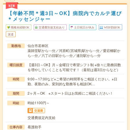
NEW
【年齢不問＊週3日～OK】病院内でカルテ運び
＊メッセンジャー
職種未経験OK
交通費別途支給あり
土日祝日が休み
WEB登録OK
派遣
仙台市若林区
勤務地
薬師堂駅から---分／河原町(宮城県)駅から---分／愛宕橋駅か
ら---分／六丁の目駅から---分／連坊駅から---分
【週3日～OK】月～金曜日で希望シフト制 ※徐々に勤務回数
曜日頻度
を増やしていくことも可能です！（最初は週3日からなど）
9:00～17:00など※ご希望の時間帯をご相談ください。※日
時間
勤、夜勤のみ、変則的な勤務等も相談OK…
2ヶ月～OK ※スタート日はお気軽にご相談ください！
期間
時給1100円～
時給
交通費
交通費規定内支給
看護助手
仕事内容