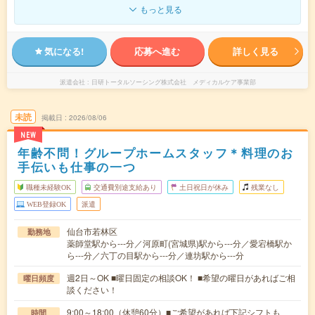
もっと見る
気になる!
応募へ進む
詳しく見る
派遣会社
日研トータルソーシング株式会社 メディカルケア事業部
未読
掲載日
2026/08/06
NEW
年齢不問！グループホームスタッフ＊料理のお
手伝いも仕事の一つ
職種未経験OK
交通費別途支給あり
土日祝日が休み
残業なし
WEB登録OK
派遣
仙台市若林区
勤務地
薬師堂駅から---分／河原町(宮城県)駅から---分／愛宕橋駅か
ら---分／六丁の目駅から---分／連坊駅から---分
週2日～OK ■曜日固定の相談OK！ ■希望の曜日があればご相
曜日頻度
談ください！
9:00～18:00（休憩60分）■ご希望があれば下記シフトも
時間