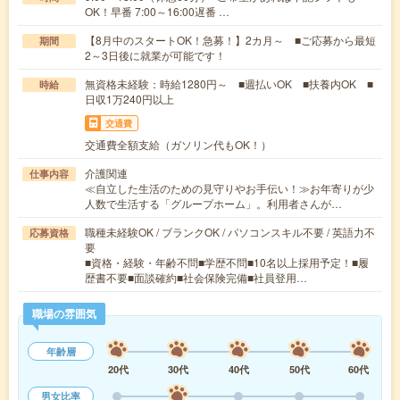
OK！早番 7:00～16:00遅番 …
【8月中のスタートOK！急募！】2カ月～ ■ご応募から最短
期間
2～3日後に就業が可能です！
無資格未経験：時給1280円～ ■週払いOK ■扶養内OK ■
時給
日収1万240円以上
交通費
交通費全額支給（ガソリン代もOK！）
介護関連
仕事内容
≪自立した生活のための見守りやお手伝い！≫お年寄りが少
人数で生活する「グループホーム」。利用者さんが…
職種未経験OK / ブランクOK / パソコンスキル不要 / 英語力不
応募資格
要
■資格・経験・年齢不問■学歴不問■10名以上採用予定！■履
歴書不要■面談確約■社会保険完備■社員登用…
職場の雰囲気
年齢層
20代
30代
40代
50代
60代
男女比率