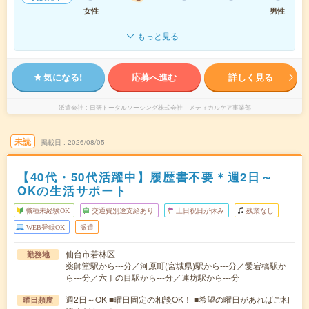
女性
男性
もっと見る
気になる!
応募へ進む
詳しく見る
派遣会社
日研トータルソーシング株式会社 メディカルケア事業部
未読
掲載日
2026/08/05
【40代・50代活躍中】履歴書不要＊週2日～
OKの生活サポート
職種未経験OK
交通費別途支給あり
土日祝日が休み
残業なし
WEB登録OK
派遣
仙台市若林区
勤務地
薬師堂駅から---分／河原町(宮城県)駅から---分／愛宕橋駅か
ら---分／六丁の目駅から---分／連坊駅から---分
週2日～OK ■曜日固定の相談OK！ ■希望の曜日があればご相
曜日頻度