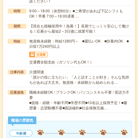
談ください！
9:00～18:00（休憩60分）■ご希望があれば下記シフトも
時間
OK！早番 7:00～16:00遅番 …
【現在も積極採用中！急募！】長期でじっくり安心して働け
期間
る！応募から最短2～3日後に就業可能！
無資格未経験：時給1280円～ ■週払いOK ■扶養内OK ■
時給
日収1万240円以上
交通費
交通費全額支給（ガソリン代もOK！）
介護関連
仕事内容
「誰かの役に立ちたい」「人と話すことが好き」そんな気持
ちがあれば大丈夫。無資格・未経験から始められる…
職種未経験OK / ブランクOK / パソコンスキル不要 / 英語力不
応募資格
要
■資格・経験・年齢不問■学歴不問■10名以上採用予定！■履
歴書・志望動機不要■面談確約■社会保険完備…
職場の雰囲気
年齢層