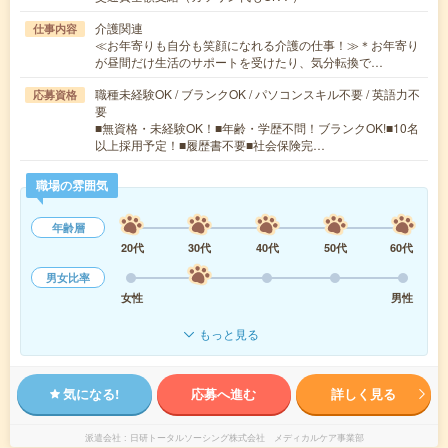
介護関連
仕事内容
≪お年寄りも自分も笑顔になれる介護の仕事！≫＊お年寄り
が昼間だけ生活のサポートを受けたり、気分転換で…
職種未経験OK / ブランクOK / パソコンスキル不要 / 英語力不
応募資格
要
■無資格・未経験OK！■年齢・学歴不問！ブランクOK!■10名
以上採用予定！■履歴書不要■社会保険完…
職場の雰囲気
年齢層
20代
30代
40代
50代
60代
男女比率
女性
男性
もっと見る
気になる!
応募へ進む
詳しく見る
派遣会社
日研トータルソーシング株式会社 メディカルケア事業部