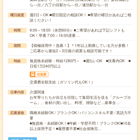
ら---分／六丁の目駅から---分／連坊駅から---分
週2日～OK ■曜日固定の相談OK！ ■希望の曜日があればご相
曜日頻度
談ください！
9:00～18:00（休憩60分）■ご希望があれば下記シフトも
時間
OK！早番 7:00～16:00遅番 …
【積極採用中！急募！】＊1年以上勤務している方が多数！
期間
ご応募から最短2～3日後の就業も相談可能です！
無資格未経験：時給1280円～ ■週払いOK ■扶養内OK ■
時給
日収1万240円以上
交通費
交通費全額支給（ガソリン代もOK！）
介護関連
仕事内容
お年寄りたちが自立を目指して集団生活を送る「グループホ
ーム」。食材の買い出し、料理、掃除など…家事全…
職種未経験OK / ブランクOK / パソコンスキル不要 / 英語力不
応募資格
要
■無資格・未経験OK！■年齢・学歴不問！ブランクOK!■10名
以上採用予定！■履歴書不要■社会保険完…