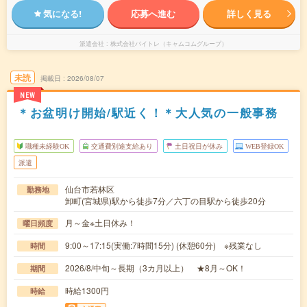
気になる!
応募へ進む
詳しく見る
派遣会社
株式会社バイトレ（キャムコムグループ）
未読
掲載日
2026/08/07
NEW
＊お盆明け開始/駅近く！＊大人気の一般事務
職種未経験OK
交通費別途支給あり
土日祝日が休み
WEB登録OK
派遣
仙台市若林区
勤務地
卸町(宮城県)駅から徒歩7分／六丁の目駅から徒歩20分
月～金※土日休み！
曜日頻度
9:00～17:15(実働:7時間15分) (休憩60分) ※残業なし
時間
2026/8/中旬～長期（3カ月以上） ★8月～OK！
期間
時給1300円
時給