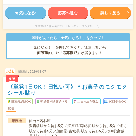
気になる!
応募へ進む
詳しく見る
派遣会社
株式会社バイトレ（キャムコムグループ）
興味があったら「★気になる！」をタップ！
「気になる！」を押しておくと、派遣会社から
「面談確約」
や
「応募歓迎」
が届きます！
未読
掲載日
2026/08/07
NEW
《単発1日OK！日払い可》＊お菓子のモクモク
シール貼り
職種未経験OK
交通費別途支給あり
土日祝日が休み
WEB登録OK
派遣
仙台市若林区
勤務地
愛宕橋駅から徒歩5分／河原町(宮城県)駅から徒歩5分／連坊
駅から徒歩5分／薬師堂(宮城県)駅から徒歩5分／卸町(宮城
県)駅から徒歩5分