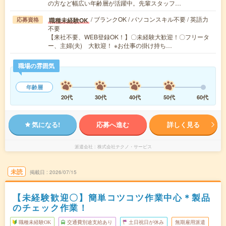
の方など幅広い年齢層が活躍中。先輩スタッフ…
/ ブランクOK / パソコンスキル不要 / 英語力
職種未経験OK
応募資格
不要
【来社不要、WEB登録OK！】〇未経験大歓迎！〇フリータ
ー、主婦(夫) 大歓迎！ ※お仕事の掛け持ち…
職場の雰囲気
年齢層
20代
30代
40代
50代
60代
気になる!
応募へ進む
詳しく見る
派遣会社
株式会社テクノ・サービス
未読
掲載日
2026/07/15
【未経験歓迎〇】簡単コツコツ作業中心＊製品
のチェック作業！
職種未経験OK
交通費別途支給あり
土日祝日が休み
無期雇用派遣