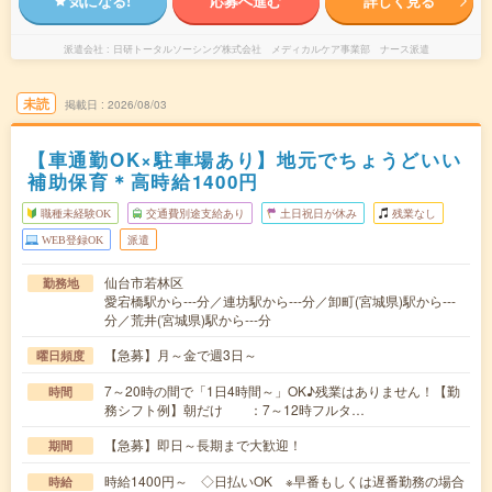
気になる!
応募へ進む
詳しく見る
派遣会社
日研トータルソーシング株式会社 メディカルケア事業部 ナース派遣
未読
掲載日
2026/08/03
【車通勤OK×駐車場あり】地元でちょうどいい
補助保育＊高時給1400円
職種未経験OK
交通費別途支給あり
土日祝日が休み
残業なし
WEB登録OK
派遣
仙台市若林区
勤務地
愛宕橋駅から---分／連坊駅から---分／卸町(宮城県)駅から---
分／荒井(宮城県)駅から---分
【急募】月～金で週3日～
曜日頻度
7～20時の間で「1日4時間～」OK♪残業はありません！【勤
時間
務シフト例】朝だけ ：7～12時フルタ…
【急募】即日～長期まで大歓迎！
期間
時給1400円～ ◇日払いOK ※早番もしくは遅番勤務の場合
時給