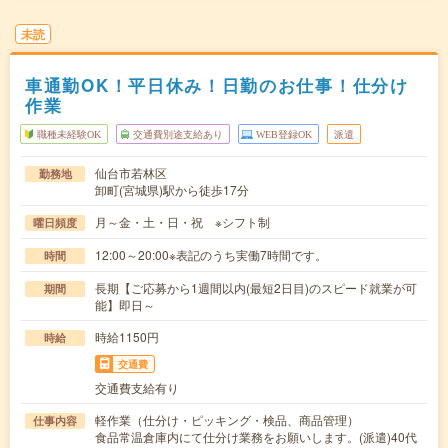
未読
車通勤OK！平日休み！日勤のお仕事！仕分け
作業
職種未経験OK
交通費別途支給あり
WEB登録OK
派遣
仙台市若林区
勤務地
卸町(宮城県)駅から徒歩17分
月～金・土・日・祝 ※シフト制
曜日頻度
12:00～20:00※表記のうち実働7時間です。
時間
長期【ご応募から1週間以内(最短2日目)のスピード就業が可
期間
能】即日～
時給1150円
時給
交通費
交通費支給有り
軽作業（仕分け・ピッキング・検品、商品管理）
仕事内容
食品常温倉庫内にて仕分け業務をお願いします。(派遣)40代