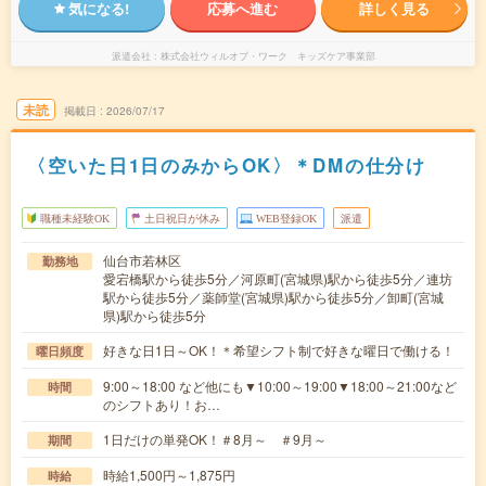
気になる!
応募へ進む
詳しく見る
派遣会社
株式会社ウィルオブ・ワーク キッズケア事業部
未読
掲載日
2026/07/17
〈空いた日1日のみからOK〉＊DMの仕分け
職種未経験OK
土日祝日が休み
WEB登録OK
派遣
仙台市若林区
勤務地
愛宕橋駅から徒歩5分／河原町(宮城県)駅から徒歩5分／連坊
駅から徒歩5分／薬師堂(宮城県)駅から徒歩5分／卸町(宮城
県)駅から徒歩5分
好きな日1日～OK！＊希望シフト制で好きな曜日で働ける！
曜日頻度
9:00～18:00 など他にも▼10:00～19:00▼18:00～21:00など
時間
のシフトあり！お…
1日だけの単発OK！＃8月～ ＃9月～
期間
時給1,500円～1,875円
時給