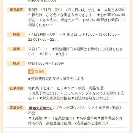
週0日～/月1日～OK！ （月～日のあいだ） ★「火曜と木曜の
曜日頻度
午後だけ」など色々な働き方ができます！ ★お仕事ゼロの週
があっても大丈夫。 働きたい日、お休みの希望はお気軽にご
相談ください！
＜1日3時間～OK！＞▼ 例えば… ▼15:00～18:0015:00～
時間
22:0017:00～22:…
単発1日～！ ★勤務開始日や期間はお気軽にご相談くださ
期間
い！ ＃8月～ ＃9月～
時給1,500円～1,875円
時給
交通費
■ 交通費規定内支給 ※派遣先による
軽作業（仕分け・ピッキング・検品、商品管理）
仕事内容
＼お菓子の仕分け／＜とってもシンプルなので未経験でも安
心！＞▼封入作業及び梱包▼雑誌や書籍などの仕分…
/ ブランクOK / パソコンスキル不要 / 英語力
職種未経験OK
応募資格
不要
▼未経験OK！（副業歓迎☆）▼高校生不可▼携帯電話をお
持ちの方（業務連絡に使用）※応募後のご連絡はメ…