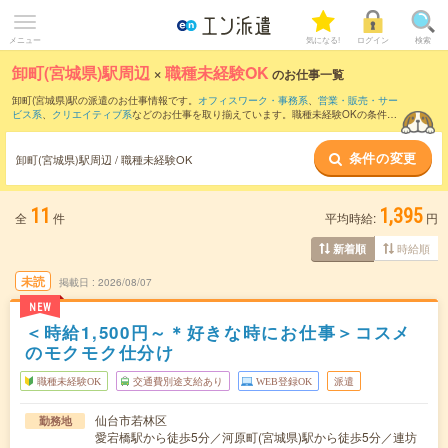
メニュー
気になる!
ログイン
検索
卸町(宮城県)駅周辺
×
職種未経験OK
のお仕事一覧
卸町(宮城県)駅の派遣のお仕事情報です。
オフィスワーク・事務系
、
営業・販売・サー
ビス系
、
クリエイティブ系
などのお仕事を取り揃えています。職種未経験OKの条件の
他に、
交通費別途支給あり
、
友だちと一緒の応募OK
、
10名以上の大量募集
などのこ
だわり条件も取り揃えています。
条件の変更
卸町(宮城県)駅周辺 / 職種未経験OK
11
1,395
全
件
平均時給:
円
時給順
新着順
未読
掲載日
2026/08/07
NEW
＜時給1,500円～＊好きな時にお仕事＞コスメ
のモクモク仕分け
職種未経験OK
交通費別途支給あり
WEB登録OK
派遣
仙台市若林区
勤務地
愛宕橋駅から徒歩5分／河原町(宮城県)駅から徒歩5分／連坊