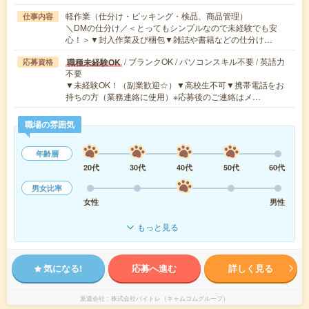
軽作業（仕分け・ピッキング・検品、商品管理）
仕事内容
＼DMの仕分け／＜とってもシンプルなので未経験でも安
心！＞▼封入作業及び梱包▼雑誌や書籍などの仕分け…
/ ブランクOK / パソコンスキル不要 / 英語力
職種未経験OK
応募資格
不要
▼未経験OK！（副業歓迎☆）▼高校生不可▼携帯電話をお
持ちの方（業務連絡に使用）※応募後のご連絡はメ…
職場の雰囲気
年齢層
20代
30代
40代
50代
60代
男女比率
女性
男性
もっと見る
気になる!
応募へ進む
詳しく見る
派遣会社
株式会社バイトレ（キャムコムグループ）