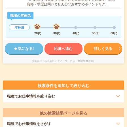
資格・学歴は問いません◎▽おすすめポイントリク…
職場の雰囲気
年齢層
20代
30代
40代
50代
60代
気になる!
応募へ進む
詳しく見る
派遣会社
株式会社テクノ・サービス（無期雇用派遣）
検索条件を追加して絞り込む
職種
でお仕事情報を絞り込む
他の検索結果ページを見る
職種
でお仕事情報をさがす