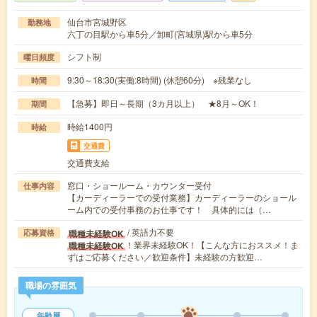
仙台市宮城野区
勤務地
六丁の目駅から車5分／卸町(宮城県)駅から車5分
シフト制
曜日頻度
9:30～18:30(実働:8時間) (休憩60分) ※残業なし
時間
【急募】即日～長期（3カ月以上） ★8月～OK！
期間
時給1400円
時給
交通費
交通費支給
窓口・ショールーム・カウンター受付
仕事内容
【カーディーラーでの受付業務】カーディーラーのショール
ーム内での受付事務のお仕事です！ 具体的には（…
/ 英語力不要
職種未経験OK
応募資格
！業界未経験OK！【こんな方におススメ！ま
職種未経験OK
ずはご応募ください／歓迎条件】未経験の方歓迎…
職場の雰囲気
年齢層