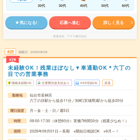
20代
30代
40代
50代
60代
気になる!
応募へ進む
詳しく見る
派遣会社
アデコ株式会社
未読
掲載日
2026/08/06
NEW
未経験OK！残業ほぼなし▼車通勤OK＊六丁の
目での営業事務
職種未経験OK
交通費別途支給あり
WEB登録OK
派遣
仙台市若林区
勤務地
六丁の目駅から徒歩11分／卸町(宮城県)駅から徒歩20分
月～金・土・日／週5日
曜日頻度
09:00-17:30（休憩60分）実働7時間30分（残業少なめ！）
時間
2026年09月01日～長期 ※開始日相談OK ※9月～！
期間