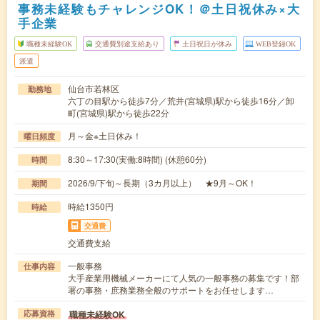
事務未経験もチャレンジOK！＠土日祝休み×大
手企業
職種未経験OK
交通費別途支給あり
土日祝日が休み
WEB登録OK
派遣
仙台市若林区
勤務地
六丁の目駅から徒歩7分／荒井(宮城県)駅から徒歩16分／卸
町(宮城県)駅から徒歩22分
月～金※土日休み！
曜日頻度
8:30～17:30(実働:8時間) (休憩60分)
時間
2026/9/下旬～長期（3カ月以上） ★9月～OK！
期間
時給1350円
時給
交通費
交通費支給
一般事務
仕事内容
大手産業用機械メーカーにて人気の一般事務の募集です！部
署の事務・庶務業務全般のサポートをお任せします…
職種未経験OK
応募資格