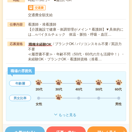
交通費
交通費全額支給
看護師・准看護師
仕事内容
【介護施設で健康・体調管理がメイン＊看護師】▼具体的に
は…○バイタルチェック 体温・脈拍・呼吸・血圧…
/ ブランクOK / パソコンスキル不要 / 英語力
職種未経験OK
応募資格
不要
≪履歴書不要≫・年齢不問（50代・60代の方も活躍中！）・
未経験OK・ブランクOK・看護師資格（准看…
職場の雰囲気
年齢層
20代
30代
40代
50代
60代
男女比率
女性
男性
もっと見る