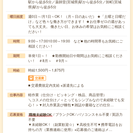
駅から徒歩5分／薬師堂(宮城県)駅から徒歩5分／卸町(宮城
県)駅から徒歩5分
週0日～/月1日～OK！ （月～日のあいだ） ★「土曜と日曜だ
曜日頻度
け」など色々な働き方ができます！ ★お仕事ゼロの週があっ
ても大丈夫。 働きたい日、お休みの希望はお気軽にご相談く
ださい！
9:00～17:0010:00～19:00 など■ 他の時間帯もお気軽にご
時間
相談ください！
単発1日～！ ★勤務開始日や期間はお気軽にご相談くださ
期間
い！ ＃8月～ ＃9月～
時給1,500円～1,875円
時給
交通費
■ 交通費規定内支給 ※派遣先による
軽作業（仕分け・ピッキング・検品、商品管理）
仕事内容
＼コスメの仕分け／＜とってもシンプルなので未経験でも安
心！＞▼封入作業及び梱包▼雑誌や書籍などの仕分…
/ ブランクOK / パソコンスキル不要 / 英語力
職種未経験OK
応募資格
不要
▼未経験OK！（副業歓迎☆）▼高校生不可▼携帯電話をお
持ちの方（業務連絡に使用）※応募後のご連絡はメ…