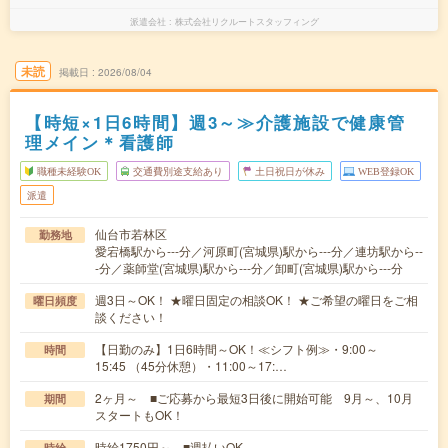
派遣会社
株式会社リクルートスタッフィング
未読
掲載日
2026/08/04
【時短×1日6時間】週3～≫介護施設で健康管
理メイン＊看護師
職種未経験OK
交通費別途支給あり
土日祝日が休み
WEB登録OK
派遣
仙台市若林区
勤務地
愛宕橋駅から---分／河原町(宮城県)駅から---分／連坊駅から--
-分／薬師堂(宮城県)駅から---分／卸町(宮城県)駅から---分
週3日～OK！ ★曜日固定の相談OK！ ★ご希望の曜日をご相
曜日頻度
談ください！
【日勤のみ】1日6時間～OK！≪シフト例≫・9:00～
時間
15:45 （45分休憩）・11:00～17:…
2ヶ月～ ■ご応募から最短3日後に開始可能 9月～、10月
期間
スタートもOK！
時給1750円～ ■週払いOK
時給