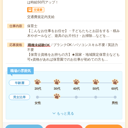
は時給50円アップ！
交通費
交通費規定内支給
保育士
仕事内容
【こんなお仕事をお任せ】・子どもたちとお話をする・積み
木やボールなど、遊具のお片付け・お掃除…などを…
/ ブランクOK / パソコンスキル不要 / 英語力
職種未経験OK
応募資格
不要
【保育士資格をお持ちの方】★国家・地域限定保育士なども
可※資格があれば保育園でのお仕事が初めての方も…
職場の雰囲気
年齢層
20代
30代
40代
50代
60代
男女比率
女性
男性
もっと見る