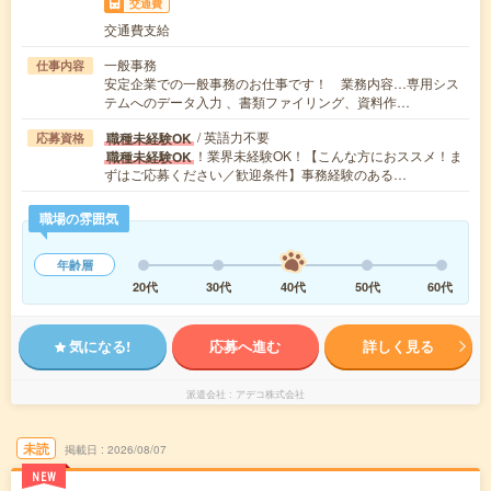
交通費
交通費支給
一般事務
仕事内容
安定企業での一般事務のお仕事です！ 業務内容…専用シス
テムへのデータ入力 、書類ファイリング、資料作…
/ 英語力不要
職種未経験OK
応募資格
！業界未経験OK！【こんな方におススメ！ま
職種未経験OK
ずはご応募ください／歓迎条件】事務経験のある…
職場の雰囲気
年齢層
20代
30代
40代
50代
60代
気になる!
応募へ進む
詳しく見る
派遣会社
アデコ株式会社
未読
掲載日
2026/08/07
NEW