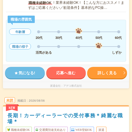
！業界未経験OK！【こんな方におススメ！ま
職種未経験OK
ずはご応募ください／歓迎条件】基本的なPC操…
職場の雰囲気
年齢層
20代
30代
40代
50代
60代
職場の様子
活気がある
しずか
気になる!
応募へ進む
詳しく見る
派遣会社
アデコ株式会社
未読
掲載日
2026/08/06
NEW
長期！カーディーラーでの受付事務＊綺麗な職
場＊
職種未経験OK
交通費別途支給あり
WEB登録OK
派遣