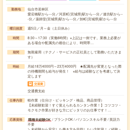
仙台市若林区
勤務地
愛宕橋駅から---分／河原町(宮城県)駅から---分／連坊駅から--
-分／薬師堂(宮城県)駅から---分／卸町(宮城県)駅から---分
週5日／月～金（土日休み）
曜日頻度
8:30～17:30（実働8時間）※上記は一例です。業務上必要が
時間
ある場合や配属先の都合により、時間帯…
無期雇用（テクノ・サービスの正社員として勤務いただきま
期間
す）
月給18万4000円～23万4000円 ★配属先が変更となった際
時給
の待機期間も給与が発生！ ※給与は経験などを考慮して決
定します
交通費
交通費支給
軽作業（仕分け・ピッキング・検品、商品管理）
仕事内容
【未経験歓迎！すぐ覚えられるカンタン作業！】コツコツ・
モクモク作業が好きな方にピッタリのお仕事です！…
/ ブランクOK / パソコンスキル不要 / 英語力
職種未経験OK
応募資格
不要
＼未経験から安定した働き方を目指したい方歓迎！／経験・