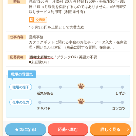
時給1350円 月収例 20万円 時給1350円×実働7h30m×週5
時給
日×4週 ※月収例を保証するものではありません。※給与即受
取りサービス利用可（利用条件有）
交通費
1ヶ月3万円を上限として実費支給
営業事務
仕事内容
カタログギフトに関わる事務のお仕事・データ入力・在庫管
理・問い合わせ対応 (商品に関する質問、在庫確…
/ ブランクOK / 英語力不要
職種未経験OK
応募資格
■未経験OK！
職場の雰囲気
職場の様子
活気がある
しずか
仕事の仕方
テキパキ
コツコツ
気になる!
応募へ進む
詳しく見る