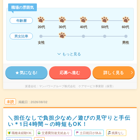
職場の雰囲気
年齢層
20代
30代
40代
50代
60代
男女比率
女性
男性
もっと見る
気になる!
応募へ進む
詳しく見る
派遣会社
マンパワーグループ株式会社 ケアサービス事業部（保育）
未読
掲載日
2026/08/02
＼担任なしで負担少なめ／遊びの見守りと手伝
い＊1日4時間～の時短もOK！
職種未経験OK
交通費別途支給あり
土日祝日が休み
残業なし