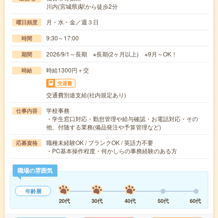
川内(宮城県)駅から徒歩2分
月・水・金／週３日
曜日頻度
9:30～17:00
時間
2026/9/1～長期 ※長期(2ヶ月以上) ※9月～OK！
期間
時給1300円＋交
時給
交通費
交通費別途支給(社内規定あり)
学校事務
仕事内容
・学生窓口対応・勤怠管理や給与確認・お電話対応・その
他、付随する業務(備品発注や予算管理など)
職種未経験OK / ブランクOK / 英語力不要
応募資格
・PC基本操作程度・何かしらの事務経験のある方
職場の雰囲気
年齢層
20代
30代
40代
50代
60代