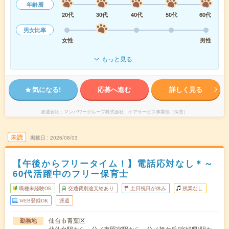
年齢層
20代
30代
40代
50代
60代
男女比率
女性
男性
もっと見る
気になる!
応募へ進む
詳しく見る
派遣会社
マンパワーグループ株式会社 ケアサービス事業部（保育）
未読
掲載日
2026/08/03
【午後からフリータイム！】電話応対なし＊～
60代活躍中のフリー保育士
職種未経験OK
交通費別途支給あり
土日祝日が休み
残業なし
WEB登録OK
派遣
仙台市青葉区
勤務地
北仙台駅から---分／東照宮駅から---分／旭ケ丘(宮城県)駅か