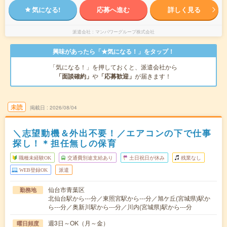
気になる!
応募へ進む
詳しく見る
派遣会社
マンパワーグループ株式会社
興味があったら「★気になる！」をタップ！
「気になる！」を押しておくと、派遣会社から
「面談確約」
や
「応募歓迎」
が届きます！
未読
掲載日
2026/08/04
＼志望動機＆外出不要！／エアコンの下で仕事
探し！＊担任無しの保育
職種未経験OK
交通費別途支給あり
土日祝日が休み
残業なし
WEB登録OK
派遣
仙台市青葉区
勤務地
北仙台駅から---分／東照宮駅から---分／旭ケ丘(宮城県)駅か
ら---分／奥新川駅から---分／川内(宮城県)駅から---分
週3日～OK（月～金）
曜日頻度