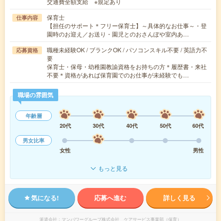
交通費全額支給 ※規定あり
保育士
仕事内容
【担任のサポート＊フリー保育士】～具体的なお仕事～・登
園時のお迎え／お送り・園児とのおさんぽや室内あ…
職種未経験OK / ブランクOK / パソコンスキル不要 / 英語力不
応募資格
要
保育士・保母・幼稚園教諭資格をお持ちの方＊履歴書・来社
不要＊資格があれば保育園でのお仕事が未経験でも…
職場の雰囲気
年齢層
20代
30代
40代
50代
60代
男女比率
女性
男性
もっと見る
気になる!
応募へ進む
詳しく見る
派遣会社
マンパワーグループ株式会社 ケアサービス事業部（保育）