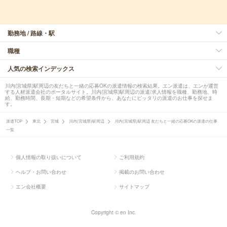
勤務地 / 路線・駅
職種
人気の検索インデックス
川内(宮城県)駅周辺の友だちと一緒の応募OKの派遣情報の検索結果。エン派遣は、エンが運営
する人材派遣会社のポータルサイト。川内(宮城県)駅周辺の派遣/求人情報を職種、勤務地、時
給、勤務時間、長期・短期などの希望条件から、あなたにピッタリの派遣のお仕事を探せま
す。
派遣TOP
東北
宮城
川内(宮城県)駅周辺
川内(宮城県)駅周辺 友だちと一緒の応募OKの派遣の仕事
一覧
個人情報の取り扱いについて
ご利用規約
ヘルプ・お問い合わせ
掲載のお問い合わせ
エン会社概要
サイトマップ
Copyright © en Inc.