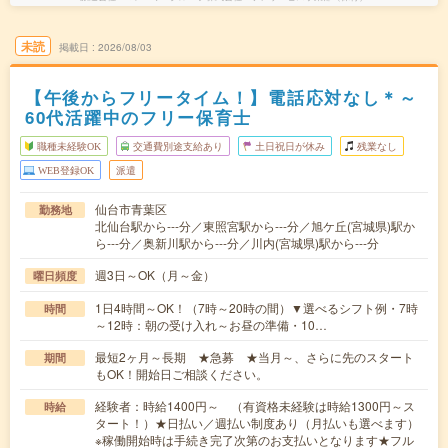
未読
掲載日
2026/08/03
【午後からフリータイム！】電話応対なし＊～
60代活躍中のフリー保育士
職種未経験OK
交通費別途支給あり
土日祝日が休み
残業なし
WEB登録OK
派遣
仙台市青葉区
勤務地
北仙台駅から---分／東照宮駅から---分／旭ケ丘(宮城県)駅か
ら---分／奥新川駅から---分／川内(宮城県)駅から---分
週3日～OK（月～金）
曜日頻度
1日4時間～OK！（7時～20時の間）▼選べるシフト例・7時
時間
～12時：朝の受け入れ～お昼の準備・10…
最短2ヶ月～長期 ★急募 ★当月～、さらに先のスタート
期間
もOK！開始日ご相談ください。
経験者：時給1400円～ （有資格未経験は時給1300円～ス
時給
タート！）★日払い／週払い制度あり（月払いも選べます）
※稼働開始時は手続き完了次第のお支払いとなります★フル