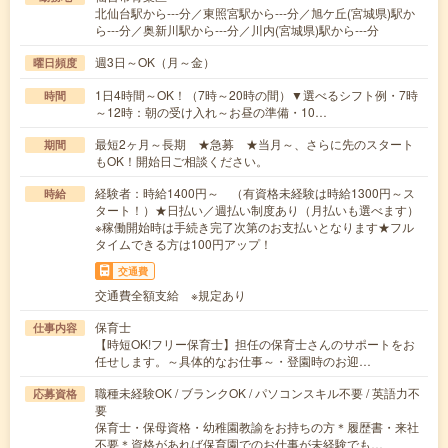
北仙台駅から---分／東照宮駅から---分／旭ケ丘(宮城県)駅か
ら---分／奥新川駅から---分／川内(宮城県)駅から---分
週3日～OK（月～金）
曜日頻度
1日4時間～OK！（7時～20時の間）▼選べるシフト例・7時
時間
～12時：朝の受け入れ～お昼の準備・10…
最短2ヶ月～長期 ★急募 ★当月～、さらに先のスタート
期間
もOK！開始日ご相談ください。
経験者：時給1400円～ （有資格未経験は時給1300円～ス
時給
タート！）★日払い／週払い制度あり（月払いも選べます）
※稼働開始時は手続き完了次第のお支払いとなります★フル
タイムできる方は100円アップ！
交通費
交通費全額支給 ※規定あり
保育士
仕事内容
【時短OK!フリー保育士】担任の保育士さんのサポートをお
任せします。～具体的なお仕事～・登園時のお迎…
職種未経験OK / ブランクOK / パソコンスキル不要 / 英語力不
応募資格
要
保育士・保母資格・幼稚園教諭をお持ちの方＊履歴書・来社
不要＊資格があれば保育園でのお仕事が未経験でも…