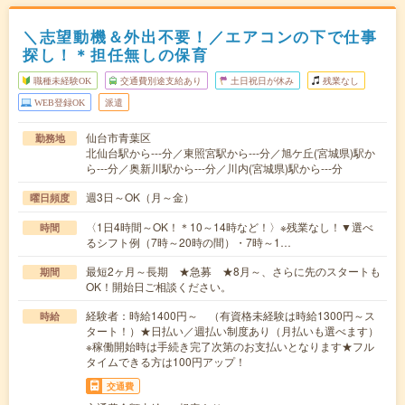
＼志望動機＆外出不要！／エアコンの下で仕事
探し！＊担任無しの保育
職種未経験OK
交通費別途支給あり
土日祝日が休み
残業なし
WEB登録OK
派遣
仙台市青葉区
勤務地
北仙台駅から---分／東照宮駅から---分／旭ケ丘(宮城県)駅か
ら---分／奥新川駅から---分／川内(宮城県)駅から---分
週3日～OK（月～金）
曜日頻度
〈1日4時間～OK！＊10～14時など！〉※残業なし！▼選べ
時間
るシフト例（7時～20時の間）・7時～1…
最短2ヶ月～長期 ★急募 ★8月～、さらに先のスタートも
期間
OK！開始日ご相談ください。
経験者：時給1400円～ （有資格未経験は時給1300円～ス
時給
タート！）★日払い／週払い制度あり（月払いも選べます）
※稼働開始時は手続き完了次第のお支払いとなります★フル
タイムできる方は100円アップ！
交通費