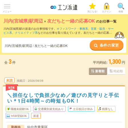
メニュー
気になる!
ログイン
検索
川内(宮城県)駅周辺
×
友だちと一緒の応募OK
のお仕事一覧
川内(宮城県)駅の派遣のお仕事情報です。
オフィスワーク・事務系
、
営業・販売・サー
ビス系
、
クリエイティブ系
などのお仕事を取り揃えています。友だちと一緒の応募OK
の条件の他に、
交通費別途支給あり
、
職種未経験OK
、
10名以上の大量募集
などのこ
だわり条件も取り揃えています。
条件の変更
川内(宮城県)駅周辺 / 友だちと一緒の応募OK
3
1,300
全
件
平均時給:
円
時給順
新着順
未読
掲載日
2026/08/09
NEW
＼担任なしで負担少なめ／遊びの見守りと手伝
い＊1日4時間～の時短もOK！
職種未経験OK
交通費別途支給あり
土日祝日が休み
残業なし
WEB登録OK
派遣
仙台市青葉区
勤務地