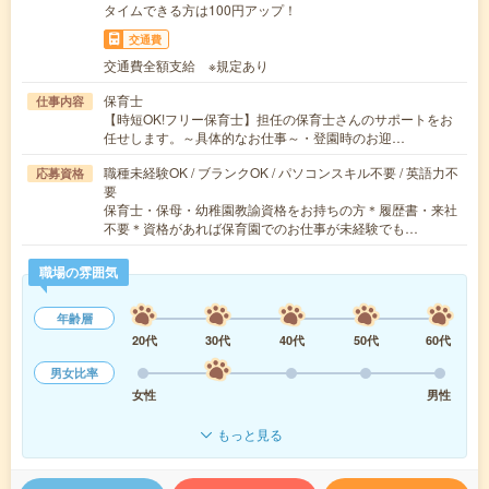
タイムできる方は100円アップ！
交通費
交通費全額支給 ※規定あり
保育士
仕事内容
【時短OK!フリー保育士】担任の保育士さんのサポートをお
任せします。～具体的なお仕事～・登園時のお迎…
職種未経験OK / ブランクOK / パソコンスキル不要 / 英語力不
応募資格
要
保育士・保母・幼稚園教諭資格をお持ちの方＊履歴書・来社
不要＊資格があれば保育園でのお仕事が未経験でも…
職場の雰囲気
年齢層
20代
30代
40代
50代
60代
男女比率
女性
男性
もっと見る