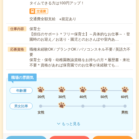
タイムできる方は100円アップ！
交通費
交通費全額支給 ※規定あり
保育士
仕事内容
【担任のサポート＊フリー保育士】～具体的なお仕事～・登
園時のお迎え／お送り・園児とのおさんぽや室内あ…
職種未経験OK / ブランクOK / パソコンスキル不要 / 英語力不
応募資格
要
保育士・保母・幼稚園教諭資格をお持ちの方＊履歴書・来社
不要＊資格があれば保育園でのお仕事が未経験でも…
職場の雰囲気
年齢層
20代
30代
40代
50代
60代
男女比率
女性
男性
もっと見る