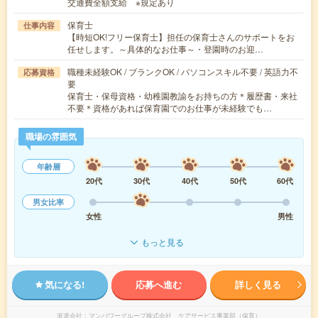
交通費全額支給 ※規定あり
保育士
仕事内容
【時短OK!フリー保育士】担任の保育士さんのサポートをお
任せします。～具体的なお仕事～・登園時のお迎…
職種未経験OK / ブランクOK / パソコンスキル不要 / 英語力不
応募資格
要
保育士・保母資格・幼稚園教諭をお持ちの方＊履歴書・来社
不要＊資格があれば保育園でのお仕事が未経験でも…
職場の雰囲気
年齢層
20代
30代
40代
50代
60代
男女比率
女性
男性
もっと見る
気になる!
応募へ進む
詳しく見る
派遣会社
マンパワーグループ株式会社 ケアサービス事業部（保育）