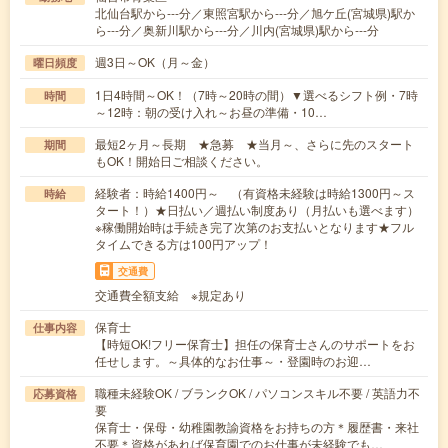
北仙台駅から---分／東照宮駅から---分／旭ケ丘(宮城県)駅か
ら---分／奥新川駅から---分／川内(宮城県)駅から---分
週3日～OK（月～金）
曜日頻度
1日4時間～OK！（7時～20時の間）▼選べるシフト例・7時
時間
～12時：朝の受け入れ～お昼の準備・10…
最短2ヶ月～長期 ★急募 ★当月～、さらに先のスタート
期間
もOK！開始日ご相談ください。
経験者：時給1400円～ （有資格未経験は時給1300円～ス
時給
タート！）★日払い／週払い制度あり（月払いも選べます）
※稼働開始時は手続き完了次第のお支払いとなります★フル
タイムできる方は100円アップ！
交通費
交通費全額支給 ※規定あり
保育士
仕事内容
【時短OK!フリー保育士】担任の保育士さんのサポートをお
任せします。～具体的なお仕事～・登園時のお迎…
職種未経験OK / ブランクOK / パソコンスキル不要 / 英語力不
応募資格
要
保育士・保母・幼稚園教諭資格をお持ちの方＊履歴書・来社
不要＊資格があれば保育園でのお仕事が未経験でも…