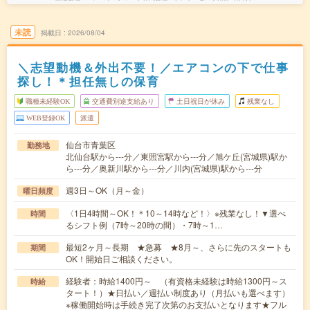
未読
掲載日
2026/08/04
＼志望動機＆外出不要！／エアコンの下で仕事
探し！＊担任無しの保育
職種未経験OK
交通費別途支給あり
土日祝日が休み
残業なし
WEB登録OK
派遣
仙台市青葉区
勤務地
北仙台駅から---分／東照宮駅から---分／旭ケ丘(宮城県)駅か
ら---分／奥新川駅から---分／川内(宮城県)駅から---分
週3日～OK（月～金）
曜日頻度
〈1日4時間～OK！＊10～14時など！〉※残業なし！▼選べ
時間
るシフト例（7時～20時の間）・7時～1…
最短2ヶ月～長期 ★急募 ★8月～、さらに先のスタートも
期間
OK！開始日ご相談ください。
経験者：時給1400円～ （有資格未経験は時給1300円～ス
時給
タート！）★日払い／週払い制度あり（月払いも選べます）
※稼働開始時は手続き完了次第のお支払いとなります★フル