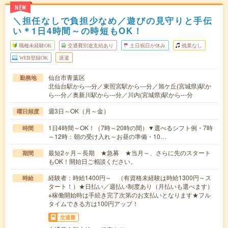
NEW
＼担任なしで負担少なめ／遊びの見守りと手伝
い＊1日4時間～の時短もOK！
職種未経験OK
交通費別途支給あり
土日祝日が休み
残業なし
WEB登録OK
派遣
仙台市青葉区
勤務地
北仙台駅から---分／東照宮駅から---分／旭ケ丘(宮城県)駅か
ら---分／奥新川駅から---分／川内(宮城県)駅から---分
週3日～OK（月～金）
曜日頻度
1日4時間～OK！（7時～20時の間）▼選べるシフト例・7時
時間
～12時：朝の受け入れ～お昼の準備・10…
最短2ヶ月～長期 ★急募 ★当月～、さらに先のスタート
期間
もOK！開始日ご相談ください。
経験者：時給1400円～ （有資格未経験は時給1300円～ス
時給
タート！）★日払い／週払い制度あり（月払いも選べます）
※稼働開始時は手続き完了次第のお支払いとなります★フル
タイムできる方は100円アップ！
交通費