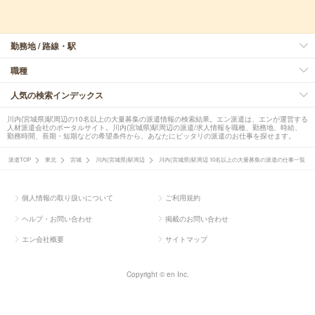
勤務地 / 路線・駅
職種
人気の検索インデックス
川内(宮城県)駅周辺の10名以上の大量募集の派遣情報の検索結果。エン派遣は、エンが運営する
人材派遣会社のポータルサイト。川内(宮城県)駅周辺の派遣/求人情報を職種、勤務地、時給、
勤務時間、長期・短期などの希望条件から、あなたにピッタリの派遣のお仕事を探せます。
派遣TOP
東北
宮城
川内(宮城県)駅周辺
川内(宮城県)駅周辺 10名以上の大量募集の派遣の仕事一覧
個人情報の取り扱いについて
ご利用規約
ヘルプ・お問い合わせ
掲載のお問い合わせ
エン会社概要
サイトマップ
Copyright © en Inc.