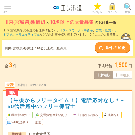
メニュー
気になる!
ログイン
検索
川内(宮城県)駅周辺
×
10名以上の大量募集
のお仕事一覧
川内(宮城県)駅の派遣のお仕事情報です。
オフィスワーク・事務系
、
営業・販売・サー
ビス系
、
クリエイティブ系
などのお仕事を取り揃えています。10名以上の大量募集の
条件の他に、
交通費別途支給あり
、
職種未経験OK
、
友だちと一緒の応募OK
などのこ
だわり条件も取り揃えています。
条件の変更
川内(宮城県)駅周辺 / 10名以上の大量募集
3
1,300
全
件
平均時給:
円
時給順
新着順
未読
掲載日
2026/08/10
NEW
【午後からフリータイム！】電話応対なし＊～
60代活躍中のフリー保育士
職種未経験OK
交通費別途支給あり
土日祝日が休み
残業なし
WEB登録OK
派遣
仙台市青葉区
勤務地