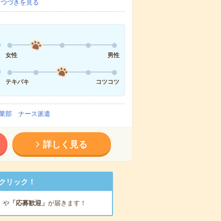
…
つづきを見る
女性
男性
テキパキ
コツコツ
業部 ナース派遣
詳しく見る
クリック！
」
や
「応募歓迎」
が届きます！