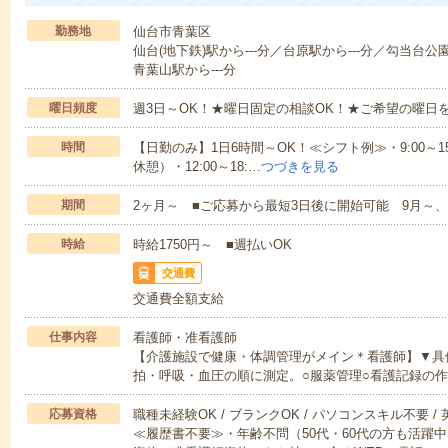
勤務地
仙台市青葉区
仙台(地下鉄)駅から---分／台原駅から---分／勾当台公園
青葉山駅から---分
曜日頻度
週3日～OK！★曜日固定の相談OK！★ご希望の曜日
時間
【日勤のみ】1日6時間～OK！≪シフト例≫・9:00～15:45
休憩）・12:00～18:…
つづきを見る
期間
2ヶ月～ ■ご応募から最短3日後に開始可能 9月～、
時給
時給1750円～ ■週払いOK
交通費
交通費全額支給
仕事内容
看護師・准看護師
【介護施設で健康・体調管理がメイン＊看護師】▼具
拍・呼吸・血圧の順に測定。○服薬管理○看護記録の
応募資格
職種未経験OK / ブランクOK / パソコンスキル不要 /
≪履歴書不要≫・年齢不問（50代・60代の方も活躍