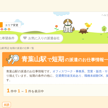
ヘル
エリア変更
た希望条件
お気に入りの派遣会社
山駅周辺 短期の派遣の仕事一覧
青葉山駅
短期
で
の派遣のお仕事情報
青葉山駅の派遣のお仕事情報です。
オフィスワーク・事務系
、
営業・販売・サ
り揃えています。短期の条件の他に、
交通費別途支給あり
、
職種未経験OK
、
す。
1
1
1
件中
～
件を表示中
未読