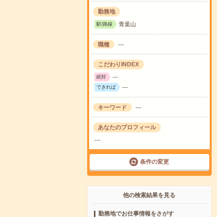
勤務地
青葉山
駅/路線
職種
---
こだわりINDEX
---
絶対
---
できれば
キーワード
---
あなたのプロフィール
---
条件の変更
他の検索結果を見る
勤務地でお仕事情報をさがす