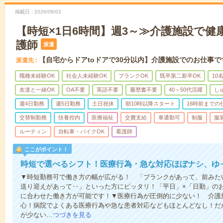
掲載日
2026/08/02
【時短×1日6時間】週3～≫介護施設で健
護師
派遣
【自宅からドアtoドアで30分以内】介護施設でのお仕事で
派遣先
職種未経験OK
社会人未経験OK
ブランクOK
既卒第二新卒OK
10
友達と一緒OK
OA不要
英語不要
履歴書不要
40～50代活躍
し
週4日勤務
週5日勤務
土日祝休
朝10時以降スタート
16時前までの
交替制勤務
扶養控内
医療福祉
交費支給
車通勤可
制服
服
ルーティン
自転車・バイクOK
看護師
ここがポイント！
時短で選べるシフト！医療行為・急な対応ほぼナシ、ゆ
▼時短勤務可で働き方の幅が広がる！ 「ブランクがあって、前みた
送り迎えがあって‥」といった方にピッタリ！「平日」×「日勤」の
に合わせた働き方が可能です！▼医療行為が圧倒的に少ない！ 介護
心！病院でよくある医療行為や急な患者対応などもほとんどなし！だ
が少ない…
つづきを見る