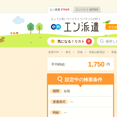
エン派遣
3754
件
エンバイト
6373
件
ちょうど良いワークライフバランスが叶う
東北版
気になる！リスト
0
保存し
派遣TOP
東北
宮城
青葉山駅周辺
青葉
,
1
7
5
0
平均時給:
円
設定中の検索条件
期間
短期
派遣形式
---
時給
---