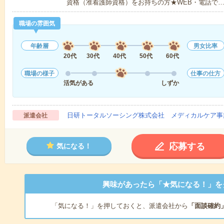
資格（准看護師資格）をお持ちの方★WEB・電話で
職場の雰囲気
年齢層
男女比率
20代
30代
40代
50代
60代
職場の様子
仕事の仕方
活気がある
しずか
日研トータルソーシング株式会社 メディカルケア事
派遣会社
応募する
気になる！
興味があったら「★気になる！」を
「気になる！」を押しておくと、派遣会社から
「面談確約