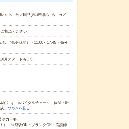
駅から---分／国見(宮城県)駅から---分／
をご相談ください！
 （45分休憩）・11:00～17:45（45分
10月スタートもOK！
体的には…○バイタルチェック 体温・脈
作成…
つづきを見る
 英語力不要
中！）・未経験OK・ブランクOK・看護師