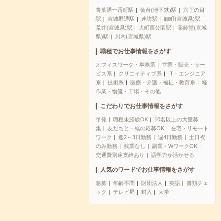
青葉通一番町駅
仙台(地下鉄)駅
六丁の目
駅
宮城野通駅
連坊駅
卸町(宮城県)駅
荒井(宮城県)駅
大町西公園駅
薬師堂(宮城
県)駅
川内(宮城県)駅
職種でお仕事情報をさがす
オフィスワーク・事務系
営業・販売・サー
ビス系
クリエイティブ系
IT・エンジニア
系
技術系
医療・介護・福祉・教育系
軽
作業・物流・工場・その他
こだわりでお仕事情報をさがす
単発
職種未経験OK
10名以上の大量募
集
友だちと一緒の応募OK
在宅・リモート
ワーク
週2～3日勤務
週4日勤務
土日祝
のみ勤務
残業なし
副業・WワークOK
交通費別途支給あり
語学力が活かせる
人気のワードでお仕事情報をさがす
急募
年齢不問
財団法人
英語
書類チェ
ック
テレビ局
封入
大学