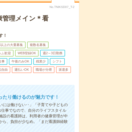
No.TNIKSD07_T-2
康管理メイン＊看
す！
名以上の大量募集
複数名募集
ゅふ歓迎
WEB登録OK
週2～3日勤務
仕事
午後のみOK
残業少
シフト
装自由
週払いOK
職場が分煙
派遣多
ったり働けるのが魅力です！
いには働けない‥」「子育てや子どもの
お仕事でなので、自分のライフスタイル
施設の看護師は、利用者の健康管理が中
から、負担が少なめ。「まだ看護師経験