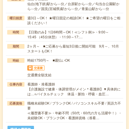
仙台(地下鉄)駅から---分／台原駅から---分／勾当台公園駅か
ら---分／国見(宮城県)駅から---分／青葉山駅から---分
週3日～OK！ ★曜日固定の相談OK！ ★ご希望の曜日をご相
曜日頻度
談ください！
【日勤のみ】1日6時間～OK！≪シフト例≫・9:00～
時間
15:45 （45分休憩）・11:00～17:…
2ヶ月～ ■ご応募から最短3日後に開始可能 9月～、10月
期間
スタートもOK！
時給1750円～ ■週払いOK
時給
交通費
交通費全額支給
看護師・准看護師
仕事内容
【介護施設で健康・体調管理がメイン＊看護師】▼具体的に
は…○バイタルチェック 体温・脈拍・呼吸・血圧…
職種未経験OK / ブランクOK / パソコンスキル不要 / 英語力不
応募資格
要
≪履歴書不要≫・年齢不問（50代・60代の方も活躍中！）・
未経験OK・ブランクOK・看護師資格（准看…