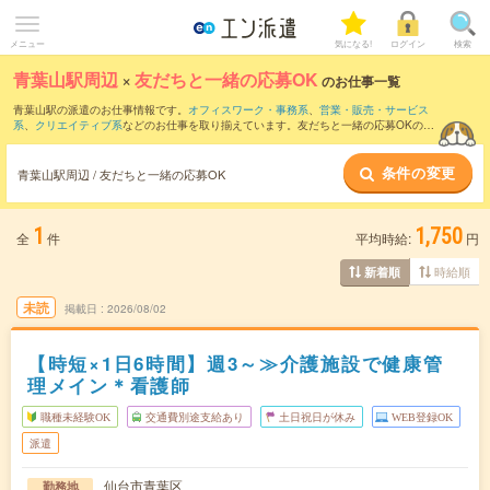
メニュー
気になる!
ログイン
検索
青葉山駅周辺
×
友だちと一緒の応募OK
のお仕事一覧
青葉山駅の派遣のお仕事情報です。
オフィスワーク・事務系
、
営業・販売・サービス
系
、
クリエイティブ系
などのお仕事を取り揃えています。友だちと一緒の応募OKの条
件の他に、
交通費別途支給あり
、
職種未経験OK
、
10名以上の大量募集
などのこだわ
り条件も取り揃えています。
条件の変更
青葉山駅周辺 / 友だちと一緒の応募OK
1
1,750
全
件
平均時給:
円
時給順
新着順
未読
掲載日
2026/08/02
【時短×1日6時間】週3～≫介護施設で健康管
理メイン＊看護師
職種未経験OK
交通費別途支給あり
土日祝日が休み
WEB登録OK
派遣
仙台市青葉区
勤務地