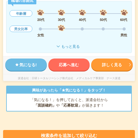
職場の雰囲気
年齢層
20代
30代
40代
50代
60代
男女比率
女性
男性
もっと見る
気になる!
応募へ進む
詳しく見る
派遣会社
日研トータルソーシング株式会社 メディカルケア事業部 ナース派遣
興味があったら「★気になる！」をタップ！
「気になる！」を押しておくと、派遣会社から
「面談確約」
や
「応募歓迎」
が届きます！
検索条件を追加して絞り込む