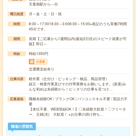
天童南駅から---分
月～金・土・日・祝
曜日頻度
8:30～17:0018:30～3:006:30～15:00※表記のうち実働7時間
時間
45分です。
長期【ご応募から1週間以内(最短2日目)のスピード就業が可
期間
能】即日～
時給1350円
時給
交通費
交通費支給有り
軽作業（仕分け・ピッキング・検品、商品管理）
仕事内容
組立・検査作業及びその付帯業務をお願いします。(派遣)み
んな初めは未経験から！ピッタリの仕事を見つけ…
職種未経験OK / ブランクOK / パソコンスキル不要 / 英語力不
応募資格
要
【来社不要、WEB登録OK！】〇未経験大歓迎！〇フリータ
ー、主婦(夫) 大歓迎！ ※お仕事の掛け持ち…
職場の雰囲気