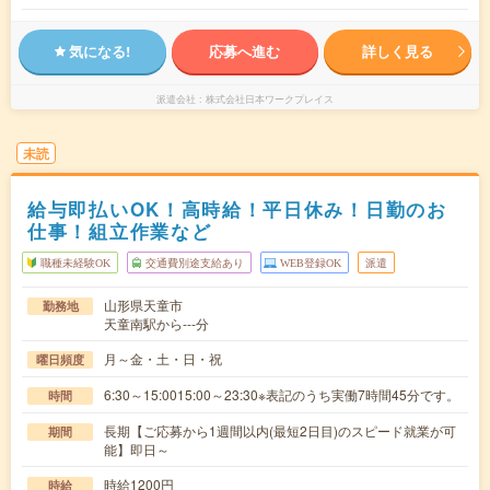
気になる!
応募へ進む
詳しく見る
派遣会社
株式会社日本ワークプレイス
未読
給与即払いOK！高時給！平日休み！日勤のお
仕事！組立作業など
職種未経験OK
交通費別途支給あり
WEB登録OK
派遣
山形県天童市
勤務地
天童南駅から---分
月～金・土・日・祝
曜日頻度
6:30～15:0015:00～23:30※表記のうち実働7時間45分です。
時間
長期【ご応募から1週間以内(最短2日目)のスピード就業が可
期間
能】即日～
時給1200円
時給