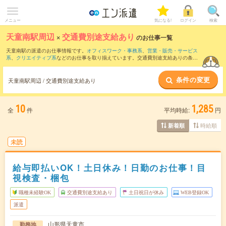
メニュー
気になる!
ログイン
検索
天童南駅周辺
×
交通費別途支給あり
のお仕事一覧
天童南駅の派遣のお仕事情報です。
オフィスワーク・事務系
、
営業・販売・サービス
系
、
クリエイティブ系
などのお仕事を取り揃えています。交通費別途支給ありの条件
の他に、
職種未経験OK
、
友だちと一緒の応募OK
、
10名以上の大量募集
などのこだわ
り条件も取り揃えています。
条件の変更
天童南駅周辺 / 交通費別途支給あり
10
1,285
全
件
平均時給:
円
時給順
新着順
未読
給与即払いOK！土日休み！日勤のお仕事！目
視検査・梱包
職種未経験OK
交通費別途支給あり
土日祝日が休み
WEB登録OK
派遣
山形県天童市
勤務地