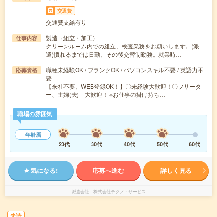
交通費
交通費支給有り
製造（組立・加工）
仕事内容
クリーンルーム内での組立、検査業務をお願いします。(派
遣)慣れるまでは日勤、その後交替制勤務。就業時…
職種未経験OK / ブランクOK / パソコンスキル不要 / 英語力不
応募資格
要
【来社不要、WEB登録OK！】〇未経験大歓迎！〇フリータ
ー、主婦(夫) 大歓迎！ ※お仕事の掛け持ち…
職場の雰囲気
年齢層
20代
30代
40代
50代
60代
気になる!
応募へ進む
詳しく見る
派遣会社
株式会社テクノ・サービス
未読