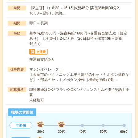
【2交替】1）6:30～15:15 休憩45分 [実働]8時間00分2）
時間
18:30～翌3:15 休憩…
即日～長期
期間
基本時給1350円・深夜時給1688円 ※交通費全額支給（規定
時給
あり） 【月収例】24.7万円（20日勤務＋残業10h＋深夜
42.5h）
交通費
交通費支給あり
マシンオペレーター
仕事内容
【天童市のパナソニック工場＊部品のセットとボタン操作な
ど】・部品のセット／ボタン操作（機械が自動で動…
職種未経験OK / ブランクOK / パソコンスキル不要 / 英語力不
応募資格
要
未経験可
職場の雰囲気
年齢層
20代
30代
40代
50代
60代