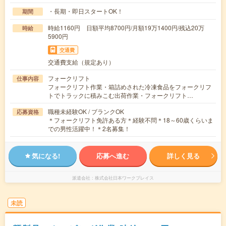
・長期・即日スタートOK！
期間
時給1160円 日額平均8700円/月額19万1400円/残込20万
時給
5900円
交通費
交通費支給（規定あり）
フォークリフト
仕事内容
フォークリフト作業・箱詰めされた冷凍食品をフォークリフ
トでトラックに積みこむ出荷作業・フォークリフト…
職種未経験OK / ブランクOK
応募資格
＊フォークリフト免許ある方＊経験不問＊18～60歳くらいま
での男性活躍中！＊2名募集！
気になる!
応募へ進む
詳しく見る
派遣会社
株式会社日本ワークプレイス
未読