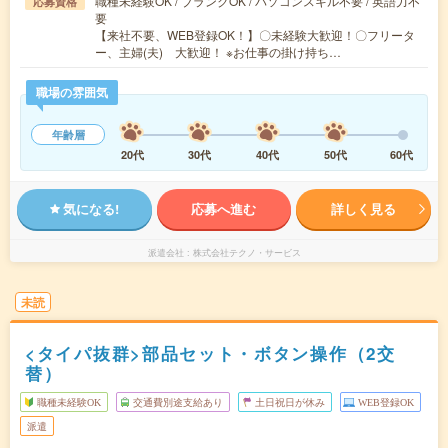
職種未経験OK / ブランクOK / パソコンスキル不要 / 英語力不
応募資格
要
【来社不要、WEB登録OK！】〇未経験大歓迎！〇フリータ
ー、主婦(夫) 大歓迎！ ※お仕事の掛け持ち…
職場の雰囲気
年齢層
20代
30代
40代
50代
60代
気になる!
応募へ進む
詳しく見る
派遣会社
株式会社テクノ・サービス
未読
<タイパ抜群>部品セット・ボタン操作（2交
替）
職種未経験OK
交通費別途支給あり
土日祝日が休み
WEB登録OK
派遣