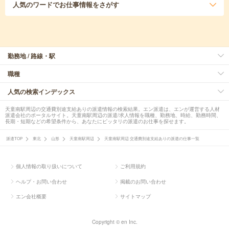
人気のワード
でお仕事情報をさがす
勤務地 / 路線・駅
職種
人気の検索インデックス
天童南駅周辺の交通費別途支給ありの派遣情報の検索結果。エン派遣は、エンが運営する人材
派遣会社のポータルサイト。天童南駅周辺の派遣/求人情報を職種、勤務地、時給、勤務時間、
長期・短期などの希望条件から、あなたにピッタリの派遣のお仕事を探せます。
派遣TOP
東北
山形
天童南駅周辺
天童南駅周辺 交通費別途支給ありの派遣の仕事一覧
個人情報の取り扱いについて
ご利用規約
ヘルプ・お問い合わせ
掲載のお問い合わせ
エン会社概要
サイトマップ
Copyright © en Inc.