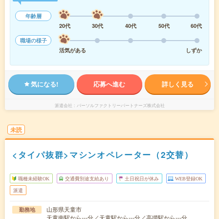
年齢層
20代
30代
40代
50代
60代
職場の様子
活気がある
しずか
気になる!
応募へ進む
詳しく見る
派遣会社
パーソルファクトリーパートナーズ株式会社
未読
<タイパ抜群>マシンオペレーター（2交替）
職種未経験OK
交通費別途支給あり
土日祝日が休み
WEB登録OK
派遣
山形県天童市
勤務地
天童南駅から---分／天童駅から---分／高擶駅から---分