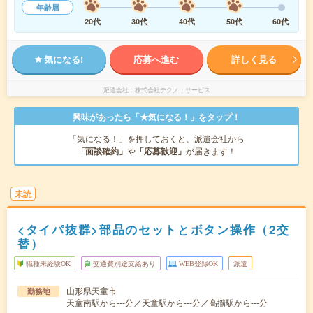
年齢層
20代
30代
40代
50代
60代
気になる!
応募へ進む
詳しく見る
派遣会社
株式会社テクノ・サービス
興味があったら「★気になる！」をタップ！
「気になる！」を押しておくと、派遣会社から
「面談確約」
や
「応募歓迎」
が届きます！
未読
<タイパ抜群>部品のセットとボタン操作（2交
替）
職種未経験OK
交通費別途支給あり
WEB登録OK
派遣
山形県天童市
勤務地
天童南駅から---分／天童駅から---分／高擶駅から---分