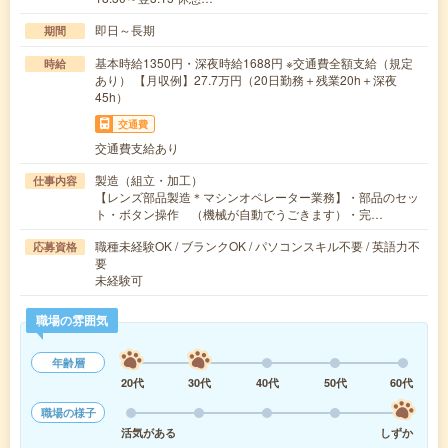
即日～長期
期間
基本時給1350円・深夜時給1688円 ※交通費全額支給（規定
時給
あり） 【月収例】27.7万円（20日勤務＋残業20h＋深夜
45h）
交通費
交通費支給あり
製造（組立・加工）
仕事内容
【レンズ部品製造＊マシンオペレーター業務】・部品のセッ
ト・ボタン操作 （機械が自動でうごきます）・完…
職種未経験OK / ブランクOK / パソコンスキル不要 / 英語力不
応募資格
要
未経験可
職場の雰囲気
年齢層
20代
30代
40代
50代
60代
職場の様子
活気がある
しずか