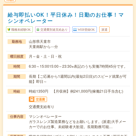
給与即払いOK！平日休み！日勤のお仕事！マ
シンオペレーター
職種未経験OK
交通費別途支給あり
WEB登録OK
派遣
山形県天童市
勤務地
天童南駅から---分
月～金・土・日・祝
曜日頻度
6:30～15:0015:00～23:30※表記のうち実働7時間45分です。
時間
長期【ご応募から1週間以内(最短2日目)のスピード就業が可
期間
能】即日～
時給1350円 【月収例】例241,000円(稼働21日手当含む)
時給
交通費
交通費支給有り
マシンオペレーター
仕事内容
ガラスレンズ製造業務などをお願いします。(派遣)大手メー
カーでのお仕事。未経験者大歓迎。長期勤務可能…