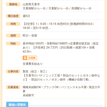
山形県天童市
勤務地
天童南駅から---分／天童駅から---分／高擶駅から---分
週5日
曜日頻度
【2交替】1）6:30～15:15 休憩45分 [実働]8時間00分2）
時間
18:30～翌3:15 休憩…
即日～長期
期間
基本時給1350円・深夜時給1688円 ※交通費全額支給（規定
時給
あり） 【月収例】24.7万円（20日勤務＋残業10h＋深夜
42.5h）
交通費
交通費支給あり
製造（組立・加工）
仕事内容
【天童市のパナソニック工場＊部品のセットとボタン操作な
ど】・部品のセット／ボタン操作（機械が自動で動…
職種未経験OK / ブランクOK / パソコンスキル不要 / 英語力不
応募資格
要
未経験可
職場の雰囲気