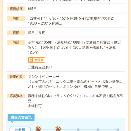
週5日
曜日頻度
【2交替】1）6:30～15:15 休憩45分 [実働]8時間00分2）
時間
18:30～翌3:15 休憩…
即日～長期
期間
基本時給1350円・深夜時給1688円 ※交通費全額支給（規定
時給
あり） 【月収例】24.7万円（20日勤務＋残業10h＋深夜
42.5h）
交通費
交通費支給あり
マシンオペレーター
仕事内容
【天童市のパナソニック工場＊部品のセットとボタン操作な
ど】・部品のセット／ボタン操作（機械が自動で動…
職種未経験OK / ブランクOK / パソコンスキル不要 / 英語力不
応募資格
要
未経験可
職場の雰囲気
年齢層