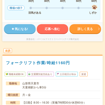
20代
30代
40代
50代
60代
職場の様子
活気がある
しずか
気になる!
応募へ進む
詳しく見る
派遣会社
パーソルファクトリーパートナーズ株式会社
未読
フォークリフト作業/時給1160円
職種未経験OK
交通費別途支給あり
土日祝日が休み
派遣
山形県天童市
勤務地
天童南駅から車3分
月～金
曜日頻度
【日勤】8:00～16:30（実働7時間30分/休憩60分）
時間