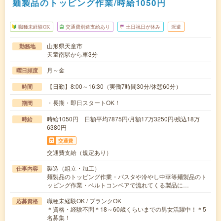
麺製品のトッピング作業/時給1050円
職種未経験OK
交通費別途支給あり
土日祝日が休み
派遣
山形県天童市
勤務地
天童南駅から車3分
月～金
曜日頻度
【日勤】8:00～16:30（実働7時間30分/休憩60分）
時間
・長期・即日スタートOK！
期間
時給1050円 日額平均7875円/月額17万3250円/残込18万
時給
6380円
交通費
交通費支給（規定あり）
製造（組立・加工）
仕事内容
麺製品のトッピング作業・パスタや冷やし中華等麺製品のト
ッピング作業・ベルトコンベアで流れてくる製品に…
職種未経験OK / ブランクOK
応募資格
＊資格・経験不問＊18～60歳くらいまでの男女活躍中！＊5
名募集！