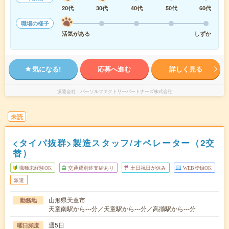
20代
30代
40代
50代
60代
職場の様子
活気がある
しずか
気になる!
応募へ進む
詳しく見る
派遣会社
パーソルファクトリーパートナーズ株式会社
未読
<タイパ抜群>製造スタッフ/オペレーター（2交
替）
職種未経験OK
交通費別途支給あり
土日祝日が休み
WEB登録OK
派遣
山形県天童市
勤務地
天童南駅から---分／天童駅から---分／高擶駅から---分
週5日
曜日頻度