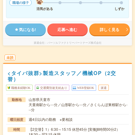
職場の様子
活気がある
しずか
気になる!
応募へ進む
詳しく見る
派遣会社
パーソルファクトリーパートナーズ株式会社
未読
<タイパ抜群>製造スタッフ／機械OP（2交
替）
職種未経験OK
交通費別途支給あり
WEB登録OK
派遣
山形県天童市
勤務地
天童南駅から---分／山形駅から---分／さくらんぼ東根駅から-
--分
週4日以内の勤務 ※要相談
曜日頻度
【2交替】1）6:30～15:15 休憩45分 [実働]8時間00分2）
時間
18:30～翌3:15 休憩…