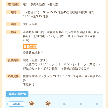
週4日以内の勤務 ※要相談
曜日頻度
【2交替】1）6:30～15:15 休憩45分 [実働]8時間00分2）
時間
18:30～翌3:15 休憩…
即日～長期
期間
基本時給1350円・深夜時給1688円 ※交通費全額支給（規定
時給
あり） 【月収例】27.7万円（20日勤務＋残業20h＋深夜
45h）
交通費
交通費支給あり
製造（組立・加工）
仕事内容
【天童市のパナソニック工場＊マシンオペレーター業務】・
部品のセット・ボタン操作 （機械が自動でうごき…
職種未経験OK / ブランクOK / パソコンスキル不要 / 英語力不
応募資格
要
未経験可
職場の雰囲気
年齢層