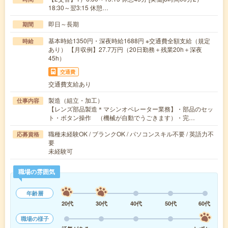
18:30～翌3:15 休憩…
即日～長期
期間
基本時給1350円・深夜時給1688円 ※交通費全額支給（規定
時給
あり） 【月収例】27.7万円（20日勤務＋残業20h＋深夜
45h）
交通費
交通費支給あり
製造（組立・加工）
仕事内容
【レンズ部品製造＊マシンオペレーター業務】・部品のセッ
ト・ボタン操作 （機械が自動でうごきます）・完…
職種未経験OK / ブランクOK / パソコンスキル不要 / 英語力不
応募資格
要
未経験可
職場の雰囲気
年齢層
20代
30代
40代
50代
60代
職場の様子