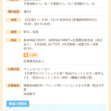
天童南駅から---分／天童駅から---分／高擶駅から---分
週5日
曜日頻度
【2交替】1）6:30～15:15 休憩45分 [実働]8時間00分2）
時間
18:30～翌3:15 休憩…
即日～長期
期間
基本時給1350円・深夜時給1688円 ※交通費全額支給（規定
時給
あり） 【月収例】24.7万円（20日勤務＋残業10h＋深夜
42.5h）
交通費
交通費支給あり
マシンオペレーター
仕事内容
【天童市のパナソニック工場＊部品のセットとボタン操作な
ど】・部品のセット／ボタン操作（機械が自動で動…
職種未経験OK / ブランクOK / パソコンスキル不要 / 英語力不
応募資格
要
未経験可
職場の雰囲気