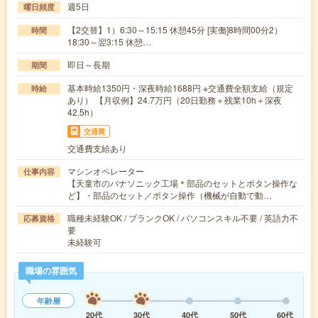
週5日
曜日頻度
【2交替】1）6:30～15:15 休憩45分 [実働]8時間00分2）
時間
18:30～翌3:15 休憩…
即日～長期
期間
基本時給1350円・深夜時給1688円 ※交通費全額支給（規定
時給
あり） 【月収例】24.7万円（20日勤務＋残業10h＋深夜
42.5h）
交通費
交通費支給あり
マシンオペレーター
仕事内容
【天童市のパナソニック工場＊部品のセットとボタン操作な
ど】・部品のセット／ボタン操作（機械が自動で動…
職種未経験OK / ブランクOK / パソコンスキル不要 / 英語力不
応募資格
要
未経験可
職場の雰囲気
年齢層
20代
30代
40代
50代
60代