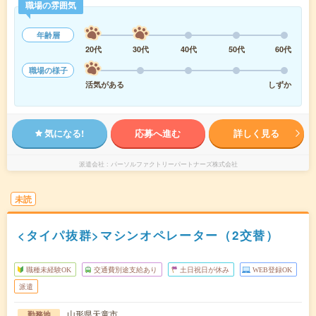
職場の雰囲気
年齢層
20代
30代
40代
50代
60代
職場の様子
活気がある
しずか
気になる!
応募へ進む
詳しく見る
派遣会社
パーソルファクトリーパートナーズ株式会社
未読
<タイパ抜群>マシンオペレーター（2交替）
職種未経験OK
交通費別途支給あり
土日祝日が休み
WEB登録OK
派遣
山形県天童市
勤務地