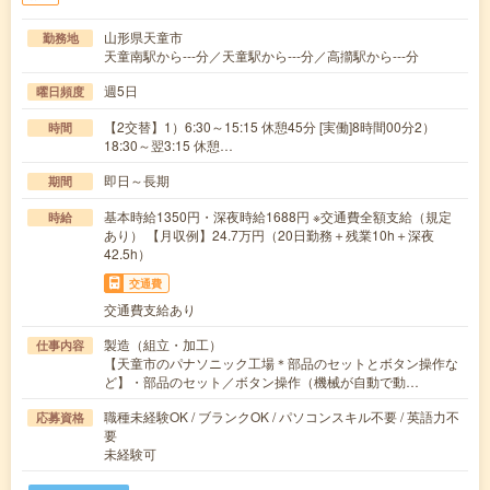
山形県天童市
勤務地
天童南駅から---分／天童駅から---分／高擶駅から---分
週5日
曜日頻度
【2交替】1）6:30～15:15 休憩45分 [実働]8時間00分2）
時間
18:30～翌3:15 休憩…
即日～長期
期間
基本時給1350円・深夜時給1688円 ※交通費全額支給（規定
時給
あり） 【月収例】24.7万円（20日勤務＋残業10h＋深夜
42.5h）
交通費
交通費支給あり
製造（組立・加工）
仕事内容
【天童市のパナソニック工場＊部品のセットとボタン操作な
ど】・部品のセット／ボタン操作（機械が自動で動…
職種未経験OK / ブランクOK / パソコンスキル不要 / 英語力不
応募資格
要
未経験可