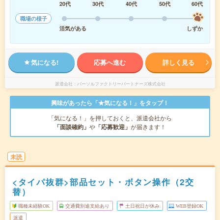
20代
30代
40代
50代
60代
職場の様子
活気がある
しずか
気になる!
応募へ進む
詳しく見る
派遣会社
パーソルファクトリーパートナーズ株式会社
興味があったら「★気になる！」をタップ！
「気になる！」を押しておくと、派遣会社から
「面談確約」
や
「応募歓迎」
が届きます！
未読
<タイパ抜群>部品セット・ボタン操作（2交
替）
職種未経験OK
交通費別途支給あり
土日祝日が休み
WEB登録OK
派遣