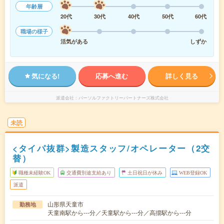
年齢層
20代
30代
40代
50代
60代
職場の様子
活気がある
しずか
気になる!
応募へ進む
詳しく見る
派遣会社
パーソルファクトリーパートナーズ株式会社
未読
<タイパ抜群>製造スタッフ/オペレーター（2交
替）
職種未経験OK
交通費別途支給あり
土日祝日が休み
WEB登録OK
派遣
山形県天童市
勤務地
天童南駅から---分／天童駅から---分／高擶駅から---分