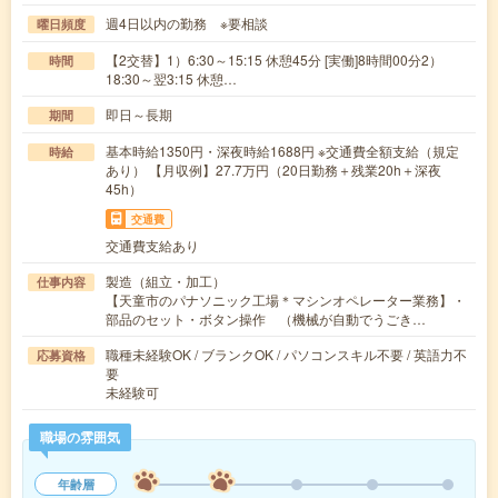
週4日以内の勤務 ※要相談
曜日頻度
【2交替】1）6:30～15:15 休憩45分 [実働]8時間00分2）
時間
18:30～翌3:15 休憩…
即日～長期
期間
基本時給1350円・深夜時給1688円 ※交通費全額支給（規定
時給
あり） 【月収例】27.7万円（20日勤務＋残業20h＋深夜
45h）
交通費
交通費支給あり
製造（組立・加工）
仕事内容
【天童市のパナソニック工場＊マシンオペレーター業務】・
部品のセット・ボタン操作 （機械が自動でうごき…
職種未経験OK / ブランクOK / パソコンスキル不要 / 英語力不
応募資格
要
未経験可
職場の雰囲気
年齢層