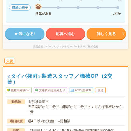
職場の様子
活気がある
しずか
気になる!
応募へ進む
詳しく見る
派遣会社
パーソルファクトリーパートナーズ株式会社
未読
<タイパ抜群>製造スタッフ／機械OP（2交
替）
職種未経験OK
交通費別途支給あり
WEB登録OK
派遣
山形県天童市
勤務地
天童南駅から---分／山形駅から---分／さくらんぼ東根駅から-
--分
週4日以内の勤務 ※要相談
曜日頻度
【2交替】1）6:30～15:15 休憩45分 [実働]8時間00分2）
時間