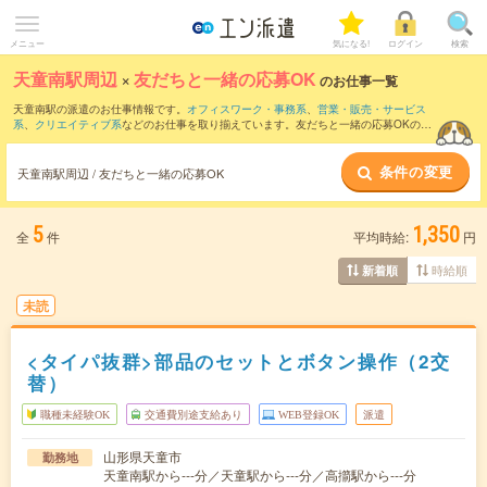
メニュー
気になる!
ログイン
検索
天童南駅周辺
×
友だちと一緒の応募OK
のお仕事一覧
天童南駅の派遣のお仕事情報です。
オフィスワーク・事務系
、
営業・販売・サービス
系
、
クリエイティブ系
などのお仕事を取り揃えています。友だちと一緒の応募OKの条
件の他に、
交通費別途支給あり
、
職種未経験OK
、
10名以上の大量募集
などのこだわ
り条件も取り揃えています。
条件の変更
天童南駅周辺 / 友だちと一緒の応募OK
5
1,350
全
件
平均時給:
円
時給順
新着順
未読
<タイパ抜群>部品のセットとボタン操作（2交
替）
職種未経験OK
交通費別途支給あり
WEB登録OK
派遣
山形県天童市
勤務地
天童南駅から---分／天童駅から---分／高擶駅から---分