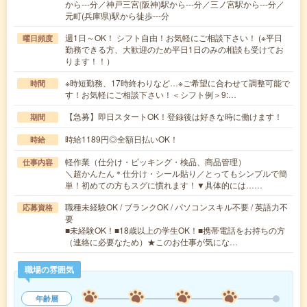
から---分／神戸三宮(阪神)駅から---分／三ノ宮駅から---分／
元町(兵庫県)駅から徒歩---分
週1日～OK！ シフト自由！お気軽にご相談下さい！ (※平日
曜日頻度
勤務できる方、大歓迎のため平日1日のみの相談も受けてお
ります！！）
※時短勤務、17時終わりなど…※ご希望に合わせて調整可能で
時間
す！お気軽にご相談下さい！＜シフト例＞9:…
【急募】即日スタートOK！登録後は好きな時に働けます！
期間
時給1189円◎全額日払いOK！
時給
軽作業（仕分け・ピッキング・検品、商品管理）
仕事内容
＼超かんたん＊仕分け・シール貼り／とってもシンプルで簡
単！初めての方もスグに慣れます！▼具体的には……
職種未経験OK / ブランクOK / パソコンスキル不要 / 英語力不
応募資格
要
■未経験OK！■18歳以上の学生OK！■携帯電話をお持ちの方
（連絡に必要なため）★このお仕事が気にな…
職場の雰囲気
年齢層