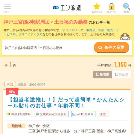
メニュー
気になる!
ログイン
検索
神戸三宮(阪神)駅周辺
×
土日祝のみ勤務
のお仕事一覧
神戸三宮(阪神)駅の派遣のお仕事情報です。
オフィスワーク・事務系
、
営業・販売・サ
ービス系
、
クリエイティブ系
などのお仕事を取り揃えています。土日祝のみ勤務の条
件の他に、
交通費別途支給あり
、
職種未経験OK
、
友だちと一緒の応募OK
などのこだ
わり条件も取り揃えています。
条件の変更
神戸三宮(阪神)駅周辺 / 土日祝のみ勤務
1
1,150
全
件
平均時給:
円
時給順
新着順
未読
掲載日
2026/08/07
NEW
【担当者激推し！】だって超簡単＊かんたんシ
ール貼りのお仕事＊年齢不問！
職種未経験OK
交通費別途支給あり
WEB登録OK
派遣
神戸市中央区
勤務地
三宮(神戸市営)駅から徒歩---分／神戸三宮(阪急・神戸高速)駅