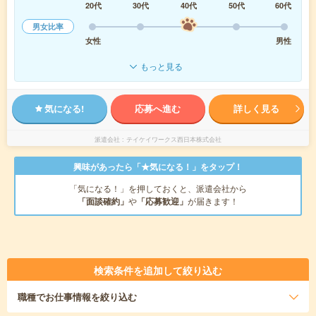
20代
30代
40代
50代
60代
男女比率
女性
男性
もっと見る
気になる!
応募へ進む
詳しく見る
派遣会社
テイケイワークス西日本株式会社
興味があったら「★気になる！」をタップ！
「気になる！」を押しておくと、派遣会社から
「面談確約」
や
「応募歓迎」
が届きます！
検索条件を追加して絞り込む
職種
でお仕事情報を絞り込む