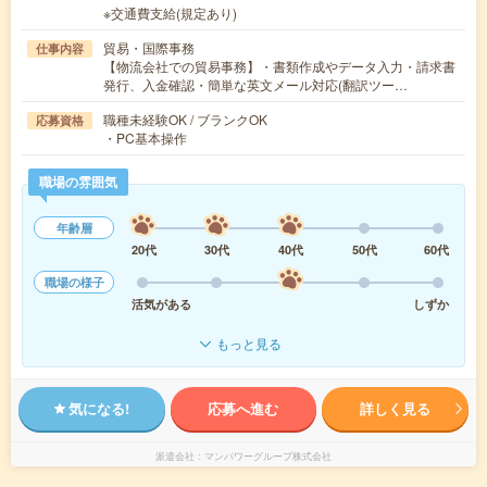
※交通費支給(規定あり)
貿易・国際事務
仕事内容
【物流会社での貿易事務】・書類作成やデータ入力・請求書
発行、入金確認・簡単な英文メール対応(翻訳ツー…
職種未経験OK / ブランクOK
応募資格
・PC基本操作
職場の雰囲気
年齢層
20代
30代
40代
50代
60代
職場の様子
活気がある
しずか
もっと見る
気になる!
応募へ進む
詳しく見る
派遣会社
マンパワーグループ株式会社