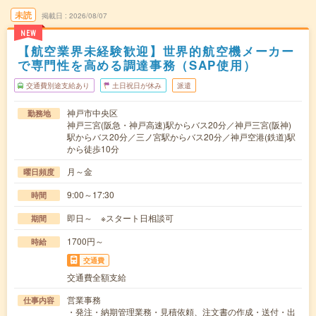
未読
掲載日
2026/08/07
NEW
【航空業界未経験歓迎】世界的航空機メーカー
で専門性を高める調達事務（SAP使用）
交通費別途支給あり
土日祝日が休み
派遣
神戸市中央区
勤務地
神戸三宮(阪急・神戸高速)駅からバス20分／神戸三宮(阪神)
駅からバス20分／三ノ宮駅からバス20分／神戸空港(鉄道)駅
から徒歩10分
月～金
曜日頻度
9:00～17:30
時間
即日～ ※スタート日相談可
期間
1700円～
時給
交通費
交通費全額支給
営業事務
仕事内容
・発注・納期管理業務・見積依頼、注文書の作成・送付・出