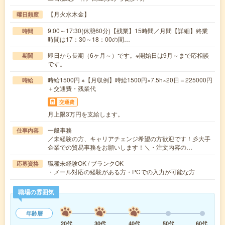
【月火水木金】
曜日頻度
9:00～17:30(休憩60分)【残業】15時間／月間【詳細】終業
時間
時間は17：30～18：00の間…
即日から長期（6ヶ月～）です。※開始日は9月～まで応相談
期間
です。
時給1500円 ※【月収例】時給1500円×7.5h×20日＝225000円
時給
＋交通費・残業代
交通費
月上限3万円を支給します。
一般事務
仕事内容
／未経験の方、キャリアチェンジ希望の方歓迎です！彡大手
企業での貿易事務をお願いします！＼・注文内容の…
職種未経験OK / ブランクOK
応募資格
・メール対応の経験がある方・PCでの入力が可能な方
職場の雰囲気
年齢層
20代
30代
40代
50代
60代