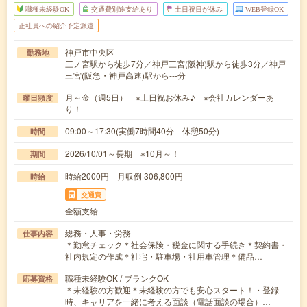
職種未経験OK
交通費別途支給あり
土日祝日が休み
WEB登録OK
正社員への紹介予定派遣
神戸市中央区
勤務地
三ノ宮駅から徒歩7分／神戸三宮(阪神)駅から徒歩3分／神戸
三宮(阪急・神戸高速)駅から---分
月～金（週5日） ※土日祝お休み♪ ※会社カレンダーあ
曜日頻度
り！
09:00～17:30(実働7時間40分 休憩50分)
時間
2026/10/01～長期 ※10月～！
期間
時給2000円 月収例 306,800円
時給
交通費
全額支給
総務・人事・労務
仕事内容
＊勤怠チェック＊社会保険・税金に関する手続き＊契約書・
社内規定の作成＊社宅・駐車場・社用車管理＊備品…
職種未経験OK / ブランクOK
応募資格
＊未経験の方歓迎＊未経験の方でも安心スタート！・登録
時、キャリアを一緒に考える面談（電話面談の場合）…