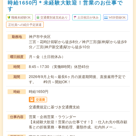
時給1650円＊未経験大歓迎！営業のお仕事で
す
職種未経験OK
交通費別途支給あり
土日祝日が休み
WEB登録OK
正社員への紹介予定派遣
神戸市中央区
勤務地
三宮・花時計前駅から徒歩8分／神戸三宮(阪神)駅から徒歩9
分／三宮(神戸新交通)駅から徒歩10分
月～金（土日祝休み）
曜日頻度
8:45～17:30 （実働8時間）休憩45分
時間
2026年9月上旬～最長6ヶ月の派遣期間後、直接雇用予定で
期間
す。 #9月～開始OK！
時給1650円
時給
交通費
交通費規定に基づき交通費支給
営業・企画営業・ラウンダー
仕事内容
【未経験大歓迎！営業のお仕事です！】・仕入れ先や既存顧
客との折衝業務・事務処理、書類作成、社内外メー…