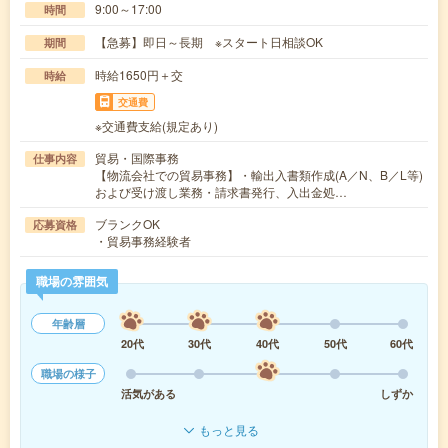
9:00～17:00
時間
【急募】即日～長期 ※スタート日相談OK
期間
時給1650円＋交
時給
交通費
※交通費支給(規定あり)
貿易・国際事務
仕事内容
【物流会社での貿易事務】・輸出入書類作成(A／N、B／L等)
および受け渡し業務・請求書発行、入出金処…
ブランクOK
応募資格
・貿易事務経験者
職場の雰囲気
年齢層
20代
30代
40代
50代
60代
職場の様子
活気がある
しずか
もっと見る