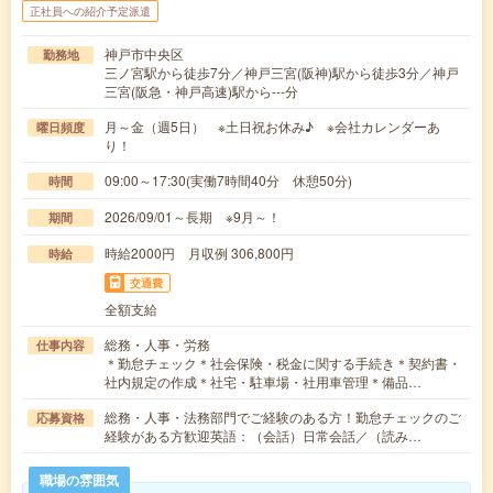
正社員への紹介予定派遣
神戸市中央区
勤務地
三ノ宮駅から徒歩7分／神戸三宮(阪神)駅から徒歩3分／神戸
三宮(阪急・神戸高速)駅から---分
月～金（週5日） ※土日祝お休み♪ ※会社カレンダーあ
曜日頻度
り！
09:00～17:30(実働7時間40分 休憩50分)
時間
2026/09/01～長期 ※9月～！
期間
時給2000円 月収例 306,800円
時給
交通費
全額支給
総務・人事・労務
仕事内容
＊勤怠チェック＊社会保険・税金に関する手続き＊契約書・
社内規定の作成＊社宅・駐車場・社用車管理＊備品…
総務・人事・法務部門でご経験のある方！勤怠チェックのご
応募資格
経験がある方歓迎英語：（会話）日常会話／（読み…
職場の雰囲気