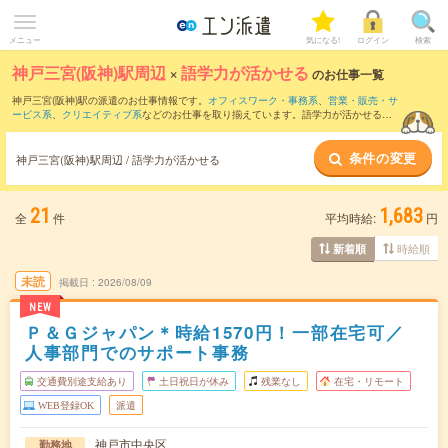
メニュー
気になる!
ログイン
検索
神戸三宮(阪神)駅周辺
×
語学力が活かせる
のお仕事一覧
神戸三宮(阪神)駅の派遣のお仕事情報です。
オフィスワーク・事務系
、
営業・販売・サ
ービス系
、
クリエイティブ系
などのお仕事を取り揃えています。語学力が活かせるの
条件の他に、
交通費別途支給あり
、
職種未経験OK
、
友だちと一緒の応募OK
などのこ
だわり条件も取り揃えています。
条件の変更
神戸三宮(阪神)駅周辺 / 語学力が活かせる
21
1,683
全
件
平均時給:
円
時給順
新着順
未読
掲載日
2026/08/09
NEW
Ｐ＆Ｇジャパン＊時給1570円！一部在宅可／
人事部門でのサポート事務
交通費別途支給あり
土日祝日が休み
残業なし
在宅・リモート
WEB登録OK
派遣
神戸市中央区
勤務地