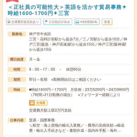
＜正社員の可能性大＞英語を活かす貿易事務✦
時給1600-1700円✦三宮
交通費別途支給あり
土日祝日が休み
WEB登録OK
派遣
神戸市中央区
勤務地
三宮・花時計前駅から徒歩7分／三ノ宮駅から徒歩10分／神
戸三宮(阪急・神戸高速)駅から徒歩10分／神戸三宮(阪神)駅
から徒歩10分
月～金
曜日頻度
9：00～17：00 ・ 休憩60分
時間
即日～長期 ※勤務開始日はご相談ください
期間
■時給1600円～1700円 月収例：23万5200円～24万9900円
時給
（7時間×21日勤務の場合） ※フォワーダー経験により
交通費
交通費月額上限3万円支給
貿易・国際事務
仕事内容
＼航空・海上貨物の輸出入業務／・費用の見積依頼→輸送
費・輸出入手続きなど・書類作成・国内外手配・海外…