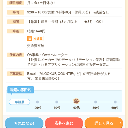
月～金※土日休み！
曜日頻度
9:30～18:00(実働:7時間40分) (休憩50分) ※残業なし
時間
【急募】即日～長期（3カ月以上） ★8月～OK！
期間
時給1640円
時給
交通費
交通費支給
OA事務・OAオペレーター
仕事内容
【外資系メーカーでのデータバリデーション業務】店頭活動
で活用されるアプリケーションに関連するデータ業…
Excel （VLOOKUP, COUNTIFなど）の実務経験がある
応募資格
方。 業界未経験OK！
職場の雰囲気
年齢層
20代
30代
40代
50代
60代
気になる!
応募へ進む
詳しく見る