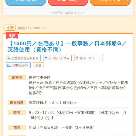
派遣会社
株式会社パソナ
未読
掲載日
2026/08/07
NEW
【1600円／在宅あり】一般事務／日本郵船G／
英語使用（資格不問）
交通費別途支給あり
土日祝日が休み
在宅・リモート
WEB登録OK
派遣
神戸市中央区
勤務地
神戸三宮(阪急・神戸高速)駅から徒歩5分／三ノ宮駅から徒歩
6分／神戸三宮(阪神)駅から徒歩5分／三宮・花時計前駅から
徒歩2分
就業曜日/月～金＜土日祝休＞
曜日頻度
9：00～17：00（休憩60分・実働7時間）【残業少なめ（月
時間
10時間まで）】
即日（開始日相談）～長期（3ヶ月更新）
期間