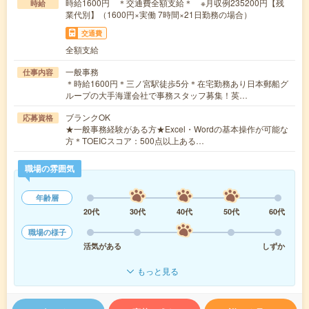
時給1600円 ＊交通費全額支給＊ ※月収例235200円【残
時給
業代別】（1600円×実働 7時間×21日勤務の場合）
交通費
全額支給
一般事務
仕事内容
＊時給1600円＊三ノ宮駅徒歩5分＊在宅勤務あり日本郵船グ
ループの大手海運会社で事務スタッフ募集！英…
ブランクOK
応募資格
★一般事務経験がある方★Excel・Wordの基本操作が可能な
方＊TOEICスコア：500点以上ある…
職場の雰囲気
年齢層
20代
30代
40代
50代
60代
職場の様子
活気がある
しずか
もっと見る