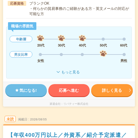
ブランクOK
応募資格
・何らかの貿易事務のご経験がある方・英文メールの対応が
可能な方
職場の雰囲気
年齢層
20代
30代
40代
50代
60代
男女比率
女性
男性
もっと見る
気になる!
応募へ進む
詳しく見る
派遣会社
リバティー株式会社
未読
掲載日
2026/08/05
【年収400万円以上／外資系／紹介予定派遣／