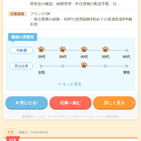
荷状況の確認、納期管理・外注貨物の配送手配・社…
ブランクOK
応募資格
・発注業務の経験・SAPの使用経験#初めての派遣歓迎#年齢
不問
職場の雰囲気
年齢層
20代
30代
40代
50代
60代
男女比率
女性
男性
もっと見る
気になる!
応募へ進む
詳しく見る
派遣会社
ヘイズ・スペシャリスト・リクルートメント・ジャパン株式会社
未読
掲載日
2026/08/06
NEW