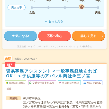
20代
30代
40代
50代
60代
男女比率
女性
男性
もっと見る
気になる!
応募へ進む
詳しく見る
派遣会社
ヘイズ・スペシャリスト・リクルートメント・ジャパン株式会社
未読
掲載日
2026/08/07
NEW
貿易事務アシスタント＜一般事務経験あれば
OK！＞子供服等のアパレル商社＠三ノ宮
職種未経験OK
交通費別途支給あり
土日祝日が休み
WEB登録OK
派遣
神戸市中央区
勤務地
三ノ宮駅から徒歩3分／神戸三宮(阪急・神戸高速)駅から徒歩
3分／神戸三宮(阪神)駅から徒歩3分／三宮・花時計前駅から