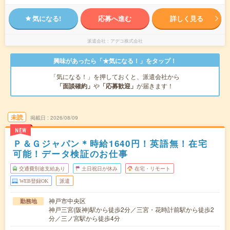
気になる!
応募へ進む
詳しく見る
派遣会社
アデコ株式会社
興味があったら「★気になる！」をタップ！
「気になる！」を押しておくと、派遣会社から
「面談確約」
や
「応募歓迎」
が届きます！
未読
掲載日
2026/08/09
NEW
Ｐ＆Ｇジャパン＊時給1640円！英語無！在宅
可能！データ検証のお仕事
交通費別途支給あり
土日祝日が休み
在宅・リモート
WEB登録OK
派遣
神戸市中央区
勤務地
神戸三宮(阪神)駅から徒歩2分／三宮・花時計前駅から徒歩2
分／三ノ宮駅から徒歩4分