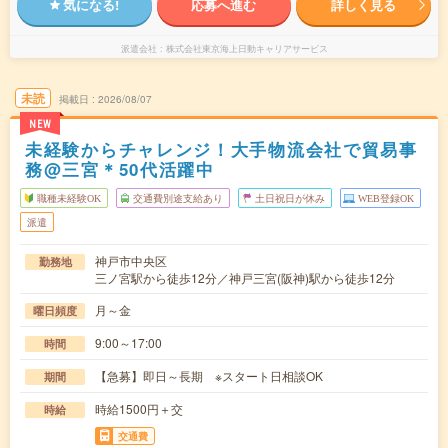
気になる!
応募へ進む
詳しく見る
派遣会社
株式会社東京海上日動キャリアサービス
未読
掲載日
2026/08/07
NEW
未経験からチャレンジ！大手物流会社で貿易事
務@三宮＊50代活躍中
職種未経験OK
交通費別途支給あり
土日祝日が休み
WEB登録OK
派遣
神戸市中央区
勤務地
三ノ宮駅から徒歩12分／神戸三宮(阪神)駅から徒歩12分
月～金
曜日頻度
9:00～17:00
時間
【急募】即日～長期 ※スタート日相談OK
期間
時給1500円＋交
時給
交通費