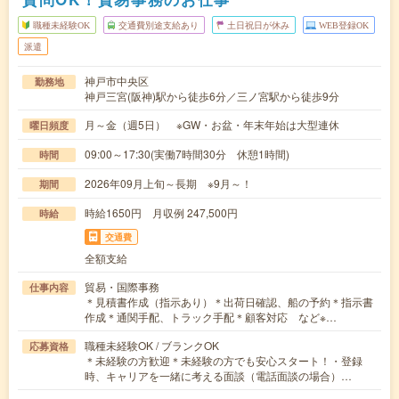
職種未経験OK
交通費別途支給あり
土日祝日が休み
WEB登録OK
派遣
神戸市中央区
勤務地
神戸三宮(阪神)駅から徒歩6分／三ノ宮駅から徒歩9分
月～金（週5日） ※GW・お盆・年末年始は大型連休
曜日頻度
09:00～17:30(実働7時間30分 休憩1時間)
時間
2026年09月上旬～長期 ※9月～！
期間
時給1650円 月収例 247,500円
時給
交通費
全額支給
貿易・国際事務
仕事内容
＊見積書作成（指示あり）＊出荷日確認、船の予約＊指示書
作成＊通関手配、トラック手配＊顧客対応 など※…
職種未経験OK / ブランクOK
応募資格
＊未経験の方歓迎＊未経験の方でも安心スタート！・登録
時、キャリアを一緒に考える面談（電話面談の場合）…