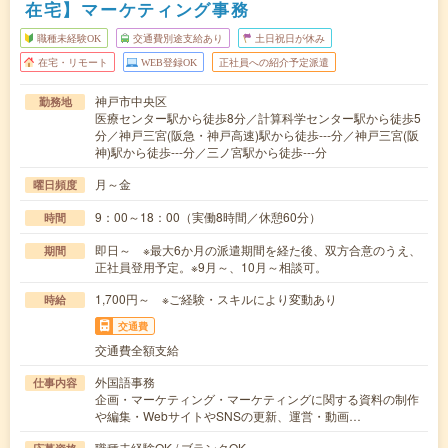
在宅】マーケティング事務
職種未経験OK
交通費別途支給あり
土日祝日が休み
在宅・リモート
WEB登録OK
正社員への紹介予定派遣
神戸市中央区
勤務地
医療センター駅から徒歩8分／計算科学センター駅から徒歩5
分／神戸三宮(阪急・神戸高速)駅から徒歩---分／神戸三宮(阪
神)駅から徒歩---分／三ノ宮駅から徒歩---分
月～金
曜日頻度
9：00～18：00（実働8時間／休憩60分）
時間
即日～ ※最大6か月の派遣期間を経た後、双方合意のうえ、
期間
正社員登用予定。※9月～、10月～相談可。
1,700円～ ※ご経験・スキルにより変動あり
時給
交通費
交通費全額支給
外国語事務
仕事内容
企画・マーケティング・マーケティングに関する資料の制作
や編集・WebサイトやSNSの更新、運営・動画…
職種未経験OK / ブランクOK