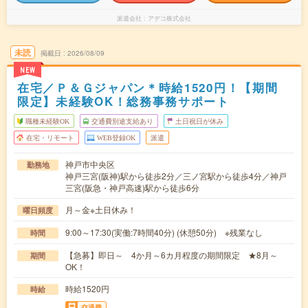
派遣会社
アデコ株式会社
未読
掲載日
2026/08/09
NEW
在宅／Ｐ＆Ｇジャパン＊時給1520円！【期間
限定】未経験OK！総務事務サポート
職種未経験OK
交通費別途支給あり
土日祝日が休み
在宅・リモート
WEB登録OK
派遣
神戸市中央区
勤務地
神戸三宮(阪神)駅から徒歩2分／三ノ宮駅から徒歩4分／神戸
三宮(阪急・神戸高速)駅から徒歩6分
月～金※土日休み！
曜日頻度
9:00～17:30(実働:7時間40分) (休憩50分) ※残業なし
時間
【急募】即日～ 4か月～6カ月程度の期間限定 ★8月～
期間
OK！
時給1520円
時給
交通費