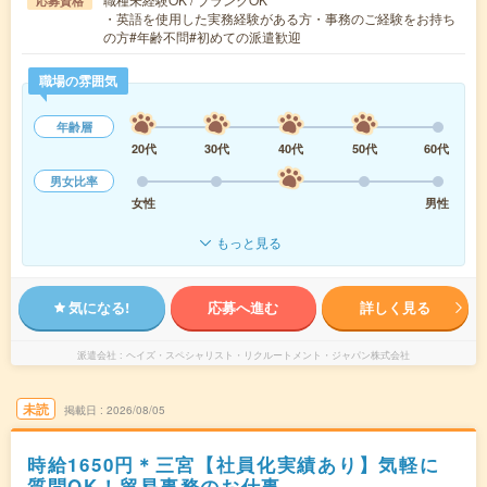
応募資格
・英語を使用した実務経験がある方・事務のご経験をお持ち
の方#年齢不問#初めての派遣歓迎
職場の雰囲気
年齢層
20代
30代
40代
50代
60代
男女比率
女性
男性
もっと見る
気になる!
応募へ進む
詳しく見る
派遣会社
ヘイズ・スペシャリスト・リクルートメント・ジャパン株式会社
未読
掲載日
2026/08/05
時給1650円＊三宮【社員化実績あり】気軽に
質問OK！貿易事務のお仕事