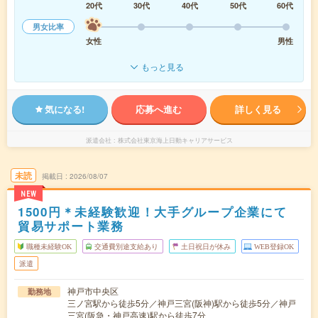
20代
30代
40代
50代
60代
男女比率
女性
男性
もっと見る
気になる!
応募へ進む
詳しく見る
派遣会社
株式会社東京海上日動キャリアサービス
未読
掲載日
2026/08/07
NEW
1500円＊未経験歓迎！大手グループ企業にて
貿易サポート業務
職種未経験OK
交通費別途支給あり
土日祝日が休み
WEB登録OK
派遣
神戸市中央区
勤務地
三ノ宮駅から徒歩5分／神戸三宮(阪神)駅から徒歩5分／神戸
三宮(阪急・神戸高速)駅から徒歩7分