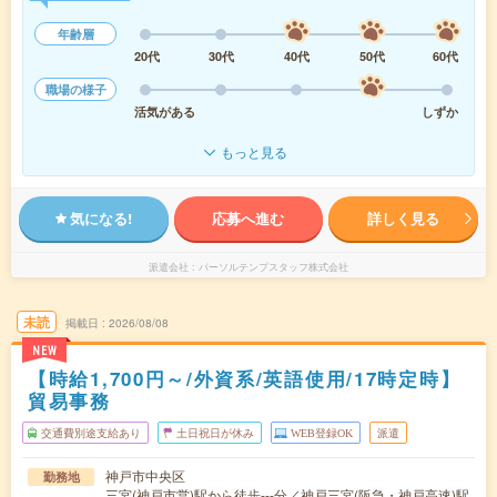
年齢層
20代
30代
40代
50代
60代
職場の様子
活気がある
しずか
もっと見る
気になる!
応募へ進む
詳しく見る
派遣会社
パーソルテンプスタッフ株式会社
未読
掲載日
2026/08/08
NEW
【時給1,700円～/外資系/英語使用/17時定時】
貿易事務
交通費別途支給あり
土日祝日が休み
WEB登録OK
派遣
神戸市中央区
勤務地
三宮(神戸市営)駅から徒歩---分／神戸三宮(阪急・神戸高速)駅