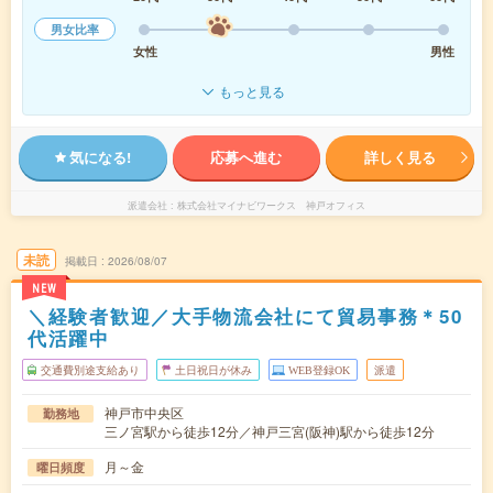
男女比率
女性
男性
もっと見る
気になる!
応募へ進む
詳しく見る
派遣会社
株式会社マイナビワークス 神戸オフィス
未読
掲載日
2026/08/07
NEW
＼経験者歓迎／大手物流会社にて貿易事務＊50
代活躍中
交通費別途支給あり
土日祝日が休み
WEB登録OK
派遣
神戸市中央区
勤務地
三ノ宮駅から徒歩12分／神戸三宮(阪神)駅から徒歩12分
月～金
曜日頻度