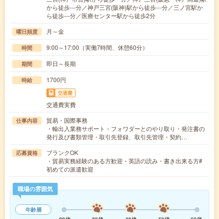
から徒歩---分／神戸三宮(阪神)駅から徒歩---分／三ノ宮駅か
ら徒歩---分／医療センター駅から徒歩2分
月～金
曜日頻度
9:00～17:00（実働7時間、休憩60分）
時間
即日～長期
期間
1700円
時給
交通費
交通費実費
貿易・国際事務
仕事内容
・輸出入業務サポート・フォワダーとのやり取り・発注書の
発行及び書類管理・取引先登録、取引先管理・契約…
ブランクOK
応募資格
・貿易実務経験のある方歓迎・英語の読み・書き出来る方#
初めての派遣歓迎
職場の雰囲気
年齢層