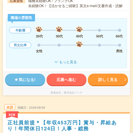
職種未経験OK / ブランクOK
応募資格
未経験OK！【活かせるご経験】英文e-mail/文書作成・読解
職場の雰囲気
年齢層
20代
30代
40代
50代
60代
男女比率
女性
男性
もっと見る
気になる!
応募へ進む
詳しく見る
派遣会社
株式会社パソナ
未読
掲載日
2026/08/08
NEW
正社員前提＊【年収453万円】賞与・昇給あ
り！年間休日124日！人事・総務