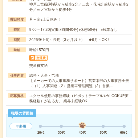
神戸三宮(阪神)駅から徒歩2分／三宮・花時計前駅から徒歩2
分／三ノ宮駅から徒歩4分
月～金※土日休み！
曜日頻度
9:00～17:30(実働:7時間40分) (休憩50分) ※残業なし
時間
2026/9/上旬～長期（3カ月以上） ★9月～OK！
期間
時給1570円
時給
交通費
交通費支給
総務・人事・労務
仕事内容
【メーカーでの人事事務サポート】営業本部の人事事務全般
（（1）人事関連（2）営業車管理関連（3）営業…
エクセル使用の事務経験（ピポットテーブルやVLOOKUP実
応募資格
務経験）がある方。 業界未経験OK！
職場の雰囲気
年齢層
20代
30代
40代
50代
60代