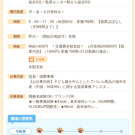
徒歩3分／貿易センター駅から徒歩5分
月～金＜土日祝休み＞
曜日頻度
9：00～17：00（休憩60分・実働7時間）【残業ほぼなし
時間
（月5時間まで）】
即日～（開始日相談可）長期
期間
時給1400円 ＊交通費全額支給＊ ※月収例205800円【残
時給
業代別】（1400円×実働 7時間×21日勤務の場合）
交通費
全額支給
貿易・国際事務
仕事内容
【お仕事内容】子ども服を中心としたアパレル商品の海外生
産（中国・ASEAN）に関する貿易事務アシスタ…
職種未経験OK / ブランクOK
応募資格
★一般事務経験★Excel：基本操作レベル（SUM関数、
VLOOKUP関数等）★Word：基本操作レ…
職場の雰囲気
年齢層