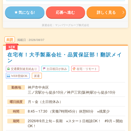
気になる!
応募へ進む
詳しく見る
派遣会社
マンパワーグループ株式会社
未読
掲載日
2026/08/07
NEW
在宅有！大手製薬会社・品質保証部！翻訳メイ
ン
交通費別途支給あり
土日祝日が休み
在宅・リモート
WEB登録OK
派遣
神戸市中央区
勤務地
三ノ宮駅から徒歩10分／神戸三宮(阪神)駅から徒歩10分
月～金（土日祝休み）
曜日頻度
8:45～17:30 （実働7時間45分）休憩60分 ※残業少
時間
2026年9月上旬～長期 ※スタート日相談OK！ #9月～開始
期間
OK！