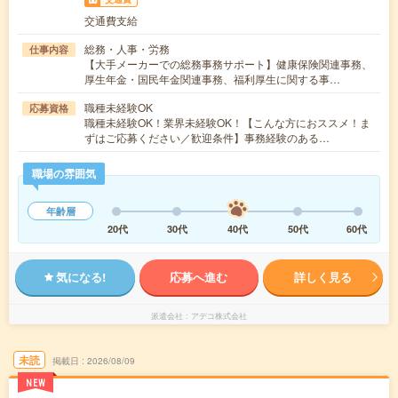
交通費支給
総務・人事・労務
仕事内容
【大手メーカーでの総務事務サポート】健康保険関連事務、
厚生年金・国民年金関連事務、福利厚生に関する事…
職種未経験OK
応募資格
職種未経験OK！業界未経験OK！【こんな方におススメ！ま
ずはご応募ください／歓迎条件】事務経験のある…
職場の雰囲気
年齢層
20代
30代
40代
50代
60代
気になる!
応募へ進む
詳しく見る
派遣会社
アデコ株式会社
未読
掲載日
2026/08/09
NEW