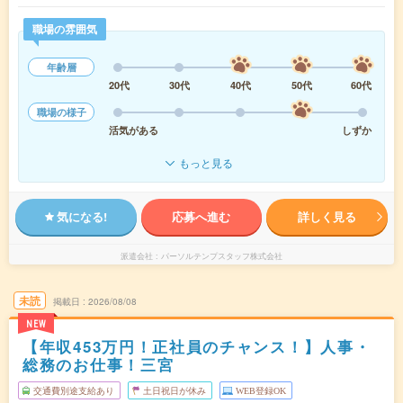
職場の雰囲気
年齢層
20代
30代
40代
50代
60代
職場の様子
活気がある
しずか
もっと見る
気になる!
応募へ進む
詳しく見る
派遣会社
パーソルテンプスタッフ株式会社
未読
掲載日
2026/08/08
NEW
【年収453万円！正社員のチャンス！】人事・
総務のお仕事！三宮
交通費別途支給あり
土日祝日が休み
WEB登録OK