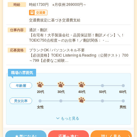
時給1730円 ※月収例 269000円～
時給
交通費
交通費規定に基づき交通費支給
通訳・翻訳
仕事内容
【在宅有！大手製薬会社・品質保証部！翻訳メイン】＼！
TOEIC750点程度～のお仕事！／翻訳関係：・…
ブランクOK / パソコンスキル不要
応募資格
【必須資格】TOEIC Listening＆Reading（公開テスト）700
～799【必要なご経験…
職場の雰囲気
年齢層
20代
30代
40代
50代
60代
男女比率
女性
男性
もっと見る
気になる!
応募へ進む
詳しく見る