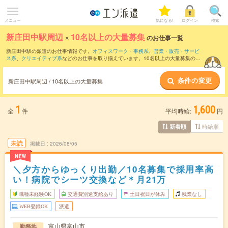
メニュー
気になる!
ログイン
検索
新庄田中駅周辺
×
10名以上の大量募集
のお仕事一覧
新庄田中駅の派遣のお仕事情報です。
オフィスワーク・事務系
、
営業・販売・サービ
ス系
、
クリエイティブ系
などのお仕事を取り揃えています。10名以上の大量募集の条
件の他に、
交通費別途支給あり
、
職種未経験OK
、
残業なし
などのこだわり条件も取り
揃えています。
条件の変更
新庄田中駅周辺 / 10名以上の大量募集
1
1,600
全
件
平均時給:
円
時給順
新着順
未読
掲載日
2026/08/05
NEW
＼夕方からゆっくり出勤／10名募集で採用率高
い！病院でシーツ交換など＊月21万
職種未経験OK
交通費別途支給あり
土日祝日が休み
残業なし
WEB登録OK
派遣
富山県富山市
勤務地