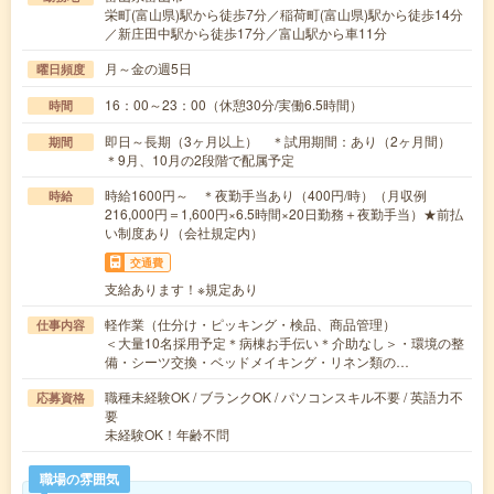
栄町(富山県)駅から徒歩7分／稲荷町(富山県)駅から徒歩14分
／新庄田中駅から徒歩17分／富山駅から車11分
月～金の週5日
曜日頻度
16：00～23：00（休憩30分/実働6.5時間）
時間
即日～長期（3ヶ月以上） ＊試用期間：あり（2ヶ月間）
期間
＊9月、10月の2段階で配属予定
時給1600円～ ＊夜勤手当あり（400円/時）（月収例
時給
216,000円＝1,600円×6.5時間×20日勤務＋夜勤手当）★前払
い制度あり（会社規定内）
交通費
支給あります！※規定あり
軽作業（仕分け・ピッキング・検品、商品管理）
仕事内容
＜大量10名採用予定＊病棟お手伝い＊介助なし＞・環境の整
備・シーツ交換・ベッドメイキング・リネン類の…
職種未経験OK / ブランクOK / パソコンスキル不要 / 英語力不
応募資格
要
未経験OK！年齢不問
職場の雰囲気