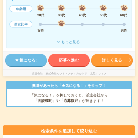
年齢層
20代
30代
40代
50代
60代
男女比率
女性
男性
もっと見る
気になる!
応募へ進む
詳しく見る
派遣会社
株式会社ルフト・メディカルケア 北陸オフィス
興味があったら「★気になる！」をタップ！
「気になる！」を押しておくと、派遣会社から
「面談確約」
や
「応募歓迎」
が届きます！
検索条件を追加して絞り込む