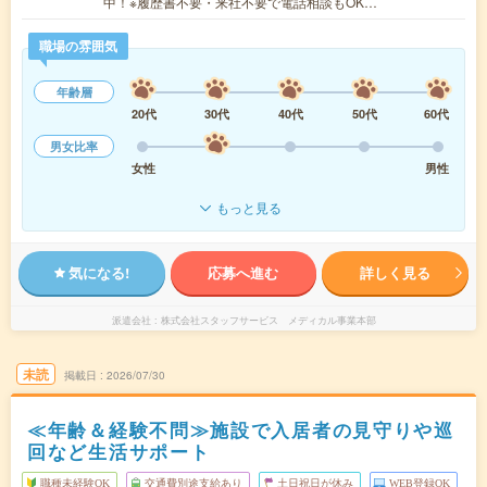
中！※履歴書不要・来社不要で電話相談もOK…
職場の雰囲気
年齢層
20代
30代
40代
50代
60代
男女比率
女性
男性
もっと見る
気になる!
応募へ進む
詳しく見る
派遣会社
株式会社スタッフサービス メディカル事業本部
未読
掲載日
2026/07/30
≪年齢＆経験不問≫施設で入居者の見守りや巡
回など生活サポート
職種未経験OK
交通費別途支給あり
土日祝日が休み
WEB登録OK