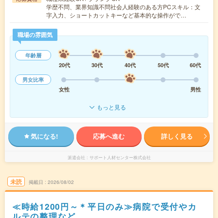
学歴不問、業界知識不問社会人経験のある方PCスキル：文
字入力、ショートカットキーなど基本的な操作がで…
職場の雰囲気
年齢層
20代
30代
40代
50代
60代
男女比率
女性
男性
もっと見る
気になる!
応募へ進む
詳しく見る
派遣会社
サポート人材センター株式会社
未読
掲載日
2026/08/02
≪時給1200円～＊平日のみ≫病院で受付やカ
ルテの整理など