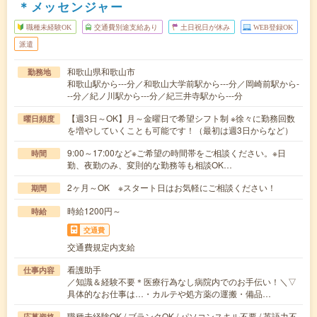
＊メッセンジャー
職種未経験OK
交通費別途支給あり
土日祝日が休み
WEB登録OK
派遣
和歌山県和歌山市
勤務地
和歌山駅から---分／和歌山大学前駅から---分／岡崎前駅から-
--分／紀ノ川駅から---分／紀三井寺駅から---分
【週3日～OK】月～金曜日で希望シフト制 ※徐々に勤務回数
曜日頻度
を増やしていくことも可能です！（最初は週3日からなど）
9:00～17:00など※ご希望の時間帯をご相談ください。※日
時間
勤、夜勤のみ、変則的な勤務等も相談OK…
2ヶ月～OK ※スタート日はお気軽にご相談ください！
期間
時給1200円～
時給
交通費
交通費規定内支給
看護助手
仕事内容
／知識＆経験不要＊医療行為なし病院内でのお手伝い！＼▽
具体的なお仕事は…・カルテや処方薬の運搬・備品…
職種未経験OK / ブランクOK / パソコンスキル不要 / 英語力不
応募資格