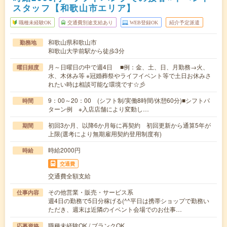
スタッフ【和歌山市エリア】
職種未経験OK
交通費別途支給あり
WEB登録OK
紹介予定派遣
和歌山県和歌山市
勤務地
和歌山大学前駅から徒歩3分
月～日曜日の中で週4日 ■例：金、土、日、月勤務→火、
曜日頻度
水、木休み等 ※冠婚葬祭やライフイベント等で土日お休みさ
れたい時は相談可能な環境です☆彡
9：00～20：00 (シフト制/実働8時間/休憩60分)■シフトパ
時間
ターン例 ※入店店舗により変動し…
初回3か月、以降6か月毎に再契約 初回更新から通算5年が
期間
上限(選考により無期雇用契約登用制度有)
時給2000円
時給
交通費
交通費全額支給
その他営業・販売・サービス系
仕事内容
週4日の勤務で5日分稼げる(^^平日は携帯ショップで勤務い
ただき、週末は近隣のイベント会場でのお仕事…
職種未経験OK / ブランクOK
応募資格