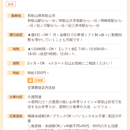
派遣
和歌山県和歌山市
勤務地
和歌山駅から---分／和歌山大学前駅から---分／岡崎前駅から-
--分／紀ノ川駅から---分／紀三井寺駅から---分
★週3日～OK！ 月～金曜日での希望シフト制 ※徐々に勤務回
曜日頻度
数を増やしていくことも可能です！
★1日6時間～OK！【シフト例】7:00～13:009:00～
時間
18:00（休憩1時間）12:00～1…
2ヶ月～OK ※スタート日はお気軽にご相談ください！
期間
時給1200円～
時給
交通費
交通費規定内支給
介護関連
仕事内容
≪昼間だけ！介護度の低いお年寄りメイン≫普段は自宅で生
活するお年寄りが、昼間だけ食事や入浴、レクリエ…
職種未経験OK / ブランクOK / パソコンスキル不要 / 英語力不
応募資格
要
＼無資格・未経験OK／※年齢不問※50代・60代の方も活躍