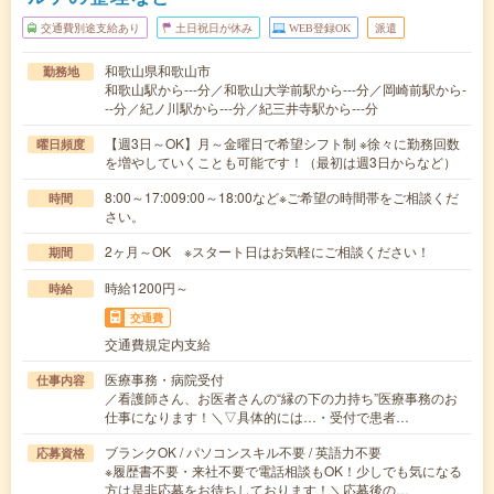
交通費別途支給あり
土日祝日が休み
WEB登録OK
派遣
和歌山県和歌山市
勤務地
和歌山駅から---分／和歌山大学前駅から---分／岡崎前駅から-
--分／紀ノ川駅から---分／紀三井寺駅から---分
【週3日～OK】月～金曜日で希望シフト制 ※徐々に勤務回数
曜日頻度
を増やしていくことも可能です！（最初は週3日からなど）
8:00～17:009:00～18:00など※ご希望の時間帯をご相談くだ
時間
さい。
2ヶ月～OK ※スタート日はお気軽にご相談ください！
期間
時給1200円～
時給
交通費
交通費規定内支給
医療事務・病院受付
仕事内容
／看護師さん、お医者さんの“縁の下の力持ち”医療事務のお
仕事になります！＼▽具体的には…・受付で患者…
ブランクOK / パソコンスキル不要 / 英語力不要
応募資格
※履歴書不要・来社不要で電話相談もOK！少しでも気になる
方は是非応募をお待ちしております！＼応募後の…