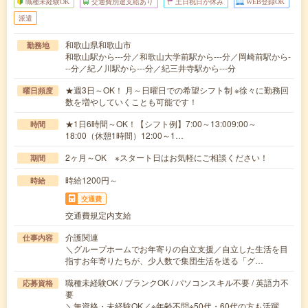
職種未経験OK
交通費別途支給あり
土日祝日が休み
WEB登録OK
派遣
和歌山県和歌山市
勤務地
和歌山駅から---分／和歌山大学前駅から---分／岡崎前駅から-
--分／紀ノ川駅から---分／紀三井寺駅から---分
★週3日～OK！ 月～日曜日での希望シフト制 ※徐々に勤務回
曜日頻度
数を増やしていくことも可能です！
★1日6時間～OK！【シフト例】7:00～13:009:00～
時間
18:00（休憩1時間）12:00～1…
2ヶ月～OK ※スタート日はお気軽にご相談ください！
期間
時給1200円～
時給
交通費
交通費規定内支給
介護関連
仕事内容
＼グループホームでお年寄りの自立支援／自立した生活を目
指すお年寄りたちが、少人数で集団生活を送る「グ…
職種未経験OK / ブランクOK / パソコンスキル不要 / 英語力不
応募資格
要
＼無資格・未経験OK／※年齢不問※50代・60代の方も活躍