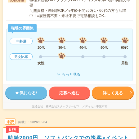
要
＼無資格・未経験OK／※年齢不問※50代・60代の方も活躍
中！※履歴書不要・来社不要で電話相談もOK…
職場の雰囲気
年齢層
20代
30代
40代
50代
60代
男女比率
女性
男性
もっと見る
気になる!
応募へ進む
詳しく見る
派遣会社
株式会社スタッフサービス メディカル事業本部
未読
掲載日
2026/08/04
NEW
時給2000円 ソフトバンクでの接客×イベント