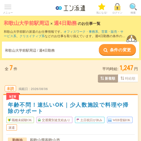
メニュー
気になる!
ログイン
検索
和歌山大学前駅周辺
×
週4日勤務
のお仕事一覧
和歌山大学前駅の派遣のお仕事情報です。
オフィスワーク・事務系
、
営業・販売・サ
ービス系
、
クリエイティブ系
などのお仕事を取り揃えています。週4日勤務の条件の他
に、
交通費別途支給あり
、
職種未経験OK
、
友だちと一緒の応募OK
などのこだわり条
件も取り揃えています。
条件の変更
和歌山大学前駅周辺 / 週4日勤務
7
1,247
全
件
平均時給:
円
時給順
新着順
未読
掲載日
2026/08/06
NEW
年齢不問！速払いOK｜少人数施設で料理や掃
除のサポート
職種未経験OK
交通費別途支給あり
土日祝日が休み
WEB登録OK
派遣
和歌山県和歌山市
勤務地