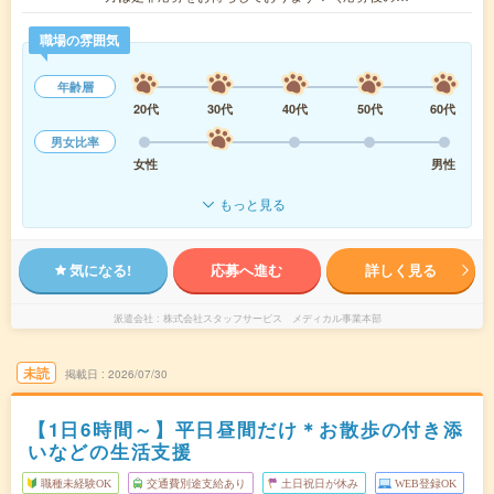
職場の雰囲気
年齢層
20代
30代
40代
50代
60代
男女比率
女性
男性
もっと見る
気になる!
応募へ進む
詳しく見る
派遣会社
株式会社スタッフサービス メディカル事業本部
未読
掲載日
2026/07/30
【1日6時間～】平日昼間だけ＊お散歩の付き添
いなどの生活支援
職種未経験OK
交通費別途支給あり
土日祝日が休み
WEB登録OK