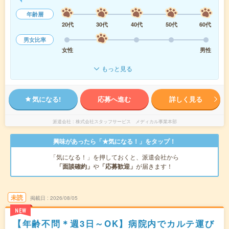
年齢層
20代
30代
40代
50代
60代
男女比率
女性
男性
もっと見る
気になる!
応募へ進む
詳しく見る
派遣会社
株式会社スタッフサービス メディカル事業本部
興味があったら「★気になる！」をタップ！
「気になる！」を押しておくと、派遣会社から
「面談確約」
や
「応募歓迎」
が届きます！
未読
掲載日
2026/08/05
NEW
【年齢不問＊週3日～OK】病院内でカルテ運び