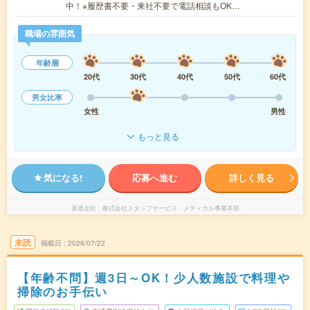
中！※履歴書不要・来社不要で電話相談もOK…
職場の雰囲気
年齢層
20代
30代
40代
50代
60代
男女比率
女性
男性
もっと見る
気になる!
応募へ進む
詳しく見る
派遣会社
株式会社スタッフサービス メディカル事業本部
未読
掲載日
2026/07/22
【年齢不問】週3日～OK！少人数施設で料理や
掃除のお手伝い