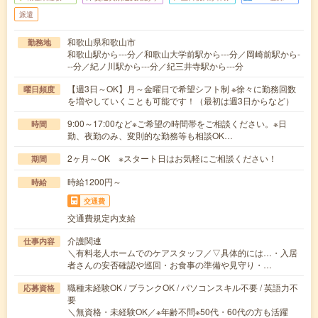
派遣
和歌山県和歌山市
勤務地
和歌山駅から---分／和歌山大学前駅から---分／岡崎前駅から-
--分／紀ノ川駅から---分／紀三井寺駅から---分
【週3日～OK】月～金曜日で希望シフト制 ※徐々に勤務回数
曜日頻度
を増やしていくことも可能です！（最初は週3日からなど）
9:00～17:00など※ご希望の時間帯をご相談ください。※日
時間
勤、夜勤のみ、変則的な勤務等も相談OK…
2ヶ月～OK ※スタート日はお気軽にご相談ください！
期間
時給1200円～
時給
交通費
交通費規定内支給
介護関連
仕事内容
＼有料老人ホームでのケアスタッフ／▽具体的には…・入居
者さんの安否確認や巡回・お食事の準備や見守り・…
職種未経験OK / ブランクOK / パソコンスキル不要 / 英語力不
応募資格
要
＼無資格・未経験OK／※年齢不問※50代・60代の方も活躍