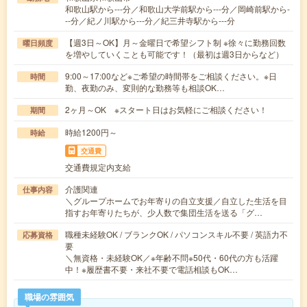
和歌山駅から---分／和歌山大学前駅から---分／岡崎前駅から-
--分／紀ノ川駅から---分／紀三井寺駅から---分
【週3日～OK】月～金曜日で希望シフト制 ※徐々に勤務回数
曜日頻度
を増やしていくことも可能です！（最初は週3日からなど）
9:00～17:00など※ご希望の時間帯をご相談ください。※日
時間
勤、夜勤のみ、変則的な勤務等も相談OK…
2ヶ月～OK ※スタート日はお気軽にご相談ください！
期間
時給1200円～
時給
交通費
交通費規定内支給
介護関連
仕事内容
＼グループホームでお年寄りの自立支援／自立した生活を目
指すお年寄りたちが、少人数で集団生活を送る「グ…
職種未経験OK / ブランクOK / パソコンスキル不要 / 英語力不
応募資格
要
＼無資格・未経験OK／※年齢不問※50代・60代の方も活躍
中！※履歴書不要・来社不要で電話相談もOK…
職場の雰囲気