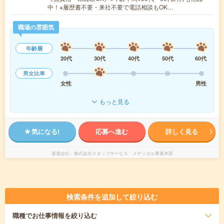
中！※履歴書不要・来社不要で電話相談もOK…
職場の雰囲気
年齢層
20代
30代
40代
50代
60代
男女比率
女性
男性
もっと見る
気になる!
応募へ進む
詳しく見る
派遣会社
株式会社スタッフサービス メディカル事業本部
検索条件を追加して絞り込む
職種
でお仕事情報を絞り込む