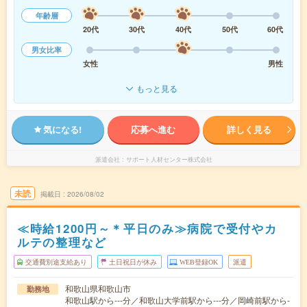
年齢層
20代
30代
40代
50代
60代
男女比率
女性
男性
もっと見る
気になる!
応募へ進む
詳しく見る
派遣会社
サポート人材センター株式会社
未読
掲載日
2026/08/02
≪時給1200円～＊平日のみ≫病院で受付やカ
ルテの整理など
交通費別途支給あり
土日祝日が休み
WEB登録OK
派遣
和歌山県和歌山市
勤務地
和歌山駅から---分／和歌山大学前駅から---分／岡崎前駅から-