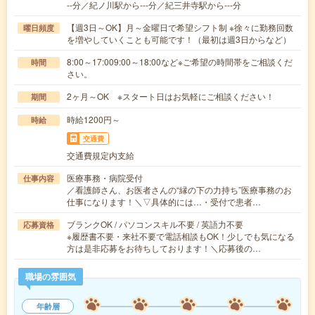
--分／紀ノ川駅から---分／紀三井寺駅から---分
【週3日～OK】月～金曜日で希望シフト制 ※徐々に勤務回数
曜日頻度
を増やしていくことも可能です！（最初は週3日からなど）
8:00～17:009:00～18:00など※ご希望の時間帯をご相談くだ
時間
さい。
2ヶ月～OK ※スタート日はお気軽にご相談ください！
期間
時給1200円～
時給
交通費
交通費規定内支給
医療事務・病院受付
仕事内容
／看護師さん、お医者さんの“縁の下の力持ち”医療事務のお
仕事になります！＼▽具体的には…・受付で患者…
ブランクOK / パソコンスキル不要 / 英語力不要
応募資格
※履歴書不要・来社不要で電話相談もOK！少しでも気になる
方は是非応募をお待ちしております！＼応募後の…
職場の雰囲気
年齢層