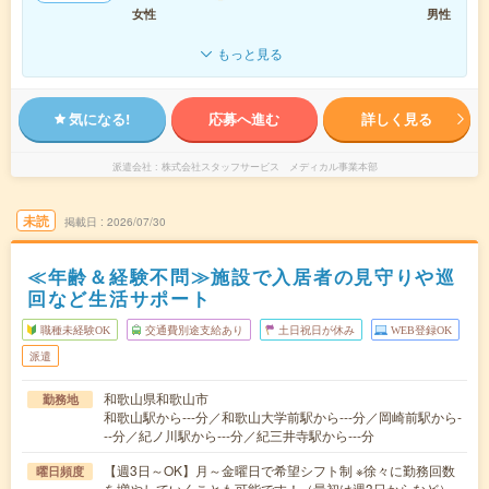
女性
男性
もっと見る
気になる!
応募へ進む
詳しく見る
派遣会社
株式会社スタッフサービス メディカル事業本部
未読
掲載日
2026/07/30
≪年齢＆経験不問≫施設で入居者の見守りや巡
回など生活サポート
職種未経験OK
交通費別途支給あり
土日祝日が休み
WEB登録OK
派遣
和歌山県和歌山市
勤務地
和歌山駅から---分／和歌山大学前駅から---分／岡崎前駅から-
--分／紀ノ川駅から---分／紀三井寺駅から---分
【週3日～OK】月～金曜日で希望シフト制 ※徐々に勤務回数
曜日頻度
を増やしていくことも可能です！（最初は週3日からなど）