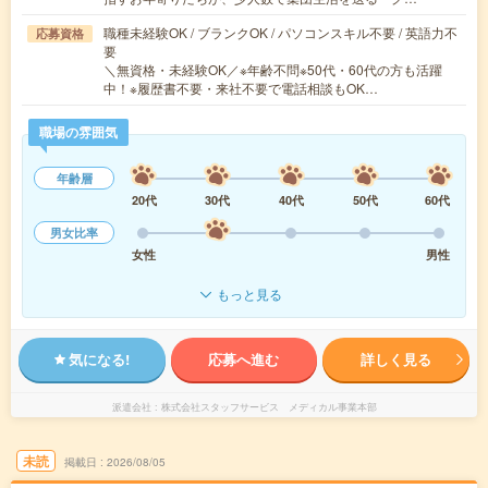
職種未経験OK / ブランクOK / パソコンスキル不要 / 英語力不
応募資格
要
＼無資格・未経験OK／※年齢不問※50代・60代の方も活躍
中！※履歴書不要・来社不要で電話相談もOK…
職場の雰囲気
年齢層
20代
30代
40代
50代
60代
男女比率
女性
男性
もっと見る
気になる!
応募へ進む
詳しく見る
派遣会社
株式会社スタッフサービス メディカル事業本部
未読
掲載日
2026/08/05