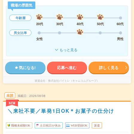
職場の雰囲気
年齢層
20代
30代
40代
50代
60代
男女比率
女性
男性
もっと見る
気になる!
応募へ進む
詳しく見る
派遣会社
株式会社バイトレ（キャムコムグループ）
未読
掲載日
2026/08/08
NEW
＼来社不要／単発1日OK＊お菓子の仕分け
職種未経験OK
土日祝日が休み
WEB登録OK
派遣