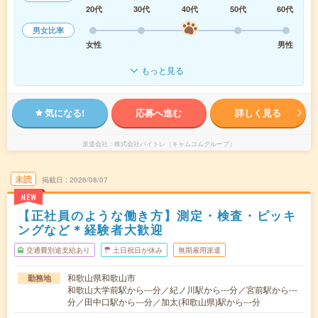
20代
30代
40代
50代
60代
男女比率
女性
男性
もっと見る
気になる!
応募へ進む
詳しく見る
派遣会社
株式会社バイトレ（キャムコムグループ）
未読
掲載日
2026/08/07
NEW
【正社員のような働き方】測定・検査・ピッキ
ングなど＊経験者大歓迎
交通費別途支給あり
土日祝日が休み
無期雇用派遣
和歌山県和歌山市
勤務地
和歌山大学前駅から---分／紀ノ川駅から---分／宮前駅から---
分／田中口駅から---分／加太(和歌山県)駅から---分