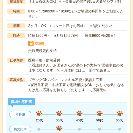
【土日祝休みOK】月～金曜日の間で週5日の希望シフト制
曜日頻度
8:00～17:009:00～18:00など※ご希望の時間帯をご相談くだ
時間
さい。
2ヶ月～OK ※スタート日はお気軽にご相談ください！
期間
時給1200円～ ■月収19.2万円～（日収9600円×20日）
時給
交通費
交通費規定内支給
医療事務・病院受付
仕事内容
／看護師さん、お医者さんの“縁の下の力持ち”医療事務のお
仕事になります！＼▽具体的には…・受付で患者…
ブランクOK / パソコンスキル不要 / 英語力不要
応募資格
※履歴書不要・来社不要で電話相談もOK！少しでも気になる
方は是非応募をお待ちしております！＼応募後の…
職場の雰囲気
年齢層
20代
30代
40代
50代
60代
男女比率