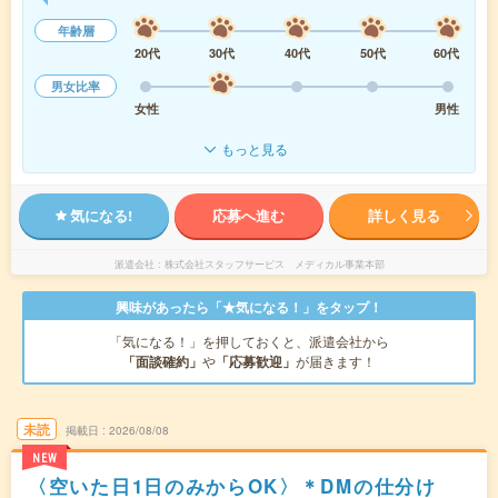
年齢層
20代
30代
40代
50代
60代
男女比率
女性
男性
もっと見る
気になる!
応募へ進む
詳しく見る
派遣会社
株式会社スタッフサービス メディカル事業本部
興味があったら「★気になる！」をタップ！
「気になる！」を押しておくと、派遣会社から
「面談確約」
や
「応募歓迎」
が届きます！
未読
掲載日
2026/08/08
NEW
〈空いた日1日のみからOK〉＊DMの仕分け