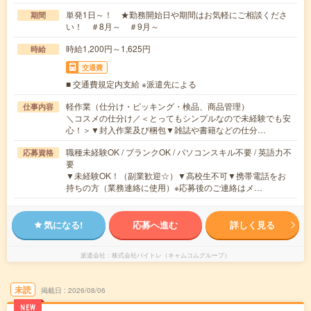
単発1日～！ ★勤務開始日や期間はお気軽にご相談くださ
期間
い！ ＃8月～ ＃9月～
時給1,200円～1,625円
時給
交通費
■ 交通費規定内支給 ※派遣先による
軽作業（仕分け・ピッキング・検品、商品管理）
仕事内容
＼コスメの仕分け／＜とってもシンプルなので未経験でも安
心！＞▼封入作業及び梱包▼雑誌や書籍などの仕分…
職種未経験OK / ブランクOK / パソコンスキル不要 / 英語力不
応募資格
要
▼未経験OK！（副業歓迎☆）▼高校生不可▼携帯電話をお
持ちの方（業務連絡に使用）※応募後のご連絡はメ…
気になる!
応募へ進む
詳しく見る
派遣会社
株式会社バイトレ（キャムコムグループ）
未読
掲載日
2026/08/06
NEW