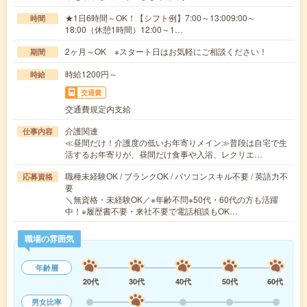
★1日6時間～OK！【シフト例】7:00～13:009:00～
時間
18:00（休憩1時間）12:00～1…
2ヶ月～OK ※スタート日はお気軽にご相談ください！
期間
時給1200円～
時給
交通費
交通費規定内支給
介護関連
仕事内容
≪昼間だけ！介護度の低いお年寄りメイン≫普段は自宅で生
活するお年寄りが、昼間だけ食事や入浴、レクリエ…
職種未経験OK / ブランクOK / パソコンスキル不要 / 英語力不
応募資格
要
＼無資格・未経験OK／※年齢不問※50代・60代の方も活躍
中！※履歴書不要・来社不要で電話相談もOK…
職場の雰囲気
年齢層
20代
30代
40代
50代
60代
男女比率