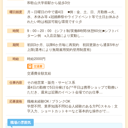
和歌山大学前駅から徒歩3分
月～日曜日の中で週4日 ■例：金、土、日、月勤務→火、
曜日頻度
水、木休み等 ※冠婚葬祭やライフイベント等で土日お休みさ
れたい時は相談可能な環境です☆彡
9：00～20：00 (シフト制/実働8時間/休憩60分)■シフトパ
時間
ターン例 ※入店店舗により変動し…
初回3か月、以降6か月毎に再契約 初回更新から通算5年が
期間
上限(選考により無期雇用契約登用制度有)
時給2000円
時給
交通費
交通費全額支給
その他営業・販売・サービス系
仕事内容
週4日の勤務で5日分稼げる(^^平日は携帯ショップで勤務い
ただき、週末は近隣のイベント会場でのお仕事…
職種未経験OK / ブランクOK
応募資格
学歴不問、業界知識不問社会人経験のある方PCスキル：文
字入力、ショートカットキーなど基本的な操作がで…
職場の雰囲気