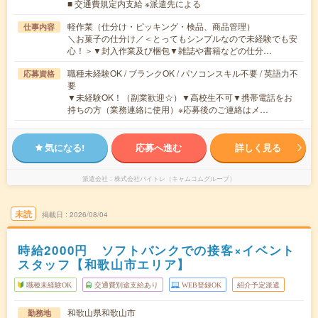
■ 交通費規定内支給 ※派遣先による
軽作業（仕分け・ピッキング・検品、商品管理）
仕事内容
＼お菓子の仕分け／＜とってもシンプルなので未経験でも安
心！＞▼封入作業及び梱包▼雑誌や書籍などの仕分…
職種未経験OK / ブランクOK / パソコンスキル不要 / 英語力不
応募資格
要
▼未経験OK！（副業歓迎☆）▼高校生不可▼携帯電話をお
持ちの方（業務連絡に使用）※応募後のご連絡はメ…
気になる!
応募へ進む
詳しく見る
派遣会社
株式会社バイトレ（キャムコムグループ）
未読
掲載日
2026/08/04
時給2000円 ソフトバンクでの接客×イベント
スタッフ【和歌山市エリア】
職種未経験OK
交通費別途支給あり
WEB登録OK
紹介予定派遣
和歌山県和歌山市
勤務地