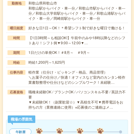
和歌山県和歌山市
勤務地
和歌山駅からバイク・車---分／和歌山市駅からバイク・車---
分／和歌山大学前駅からバイク・車---分／和歌山港駅からバ
イク・車---分／岡崎前駅からバイク・車---分
好きな日1日～OK！＊希望シフト制で好きな曜日で働ける！
曜日頻度
【1日3時間～も相談OK!】午前中のみや18時以降などのシフ
時間
トあり！シフト例▼9:00～12:00▼…
1日だけの単発OK！＃8月～ ＃9月～
期間
時給1,200円～1,625円
時給
軽作業（仕分け・ピッキング・検品、商品管理）
仕事内容
＼お菓子の仕分け／快適！オフィスなど室内のカンタン軽作
業書類整理や仕分けなどのシンプルワーク！未経験…
職種未経験OK / ブランクOK / パソコンスキル不要 / 英語力不
応募資格
要
▼未経験OK！（副業歓迎☆）▼高校生不可▼携帯電話をお
持ちの方（業務連絡に使用）※応募後のご連絡はメ…
職場の雰囲気
年齢層