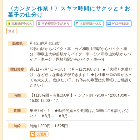
〈カンタン作業！〉スキマ時間にサクッと＊お
菓子の仕分け
職種未経験OK
交通費別途支給あり
土日祝日が休み
WEB登録OK
派遣
和歌山県和歌山市
勤務地
和歌山駅からバイク・車---分／和歌山市駅からバイク・車---
分／和歌山大学前駅からバイク・車---分／和歌山港駅からバ
イク・車---分／岡崎前駅からバイク・車---分
週0日～/月1日～OK！ （月～日のあいだ） ★「火曜と木曜だ
曜日頻度
け」など色々な働き方ができます！ ★お仕事ゼロの週があっ
ても大丈夫。 働きたい日、お休みの希望はお気軽にご相談く
ださい！
【1日3時間～も相談OK!】＜シフト例＞9:00～12:0010:00～
時間
15:00 12:00～17…
単発1日～！ ★勤務開始日や期間はお気軽にご相談くださ
期間
い！ ＃8月～ ＃9月～
時給1,200円～1,625円
時給
交通費