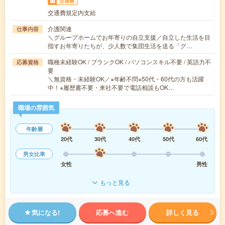
交通費
交通費規定内支給
介護関連
仕事内容
＼グループホームでお年寄りの自立支援／自立した生活を目
指すお年寄りたちが、少人数で集団生活を送る「グ…
職種未経験OK / ブランクOK / パソコンスキル不要 / 英語力不
応募資格
要
＼無資格・未経験OK／※年齢不問※50代・60代の方も活躍
中！※履歴書不要・来社不要で電話相談もOK…
職場の雰囲気
年齢層
20代
30代
40代
50代
60代
男女比率
女性
男性
もっと見る
気になる!
応募へ進む
詳しく見る