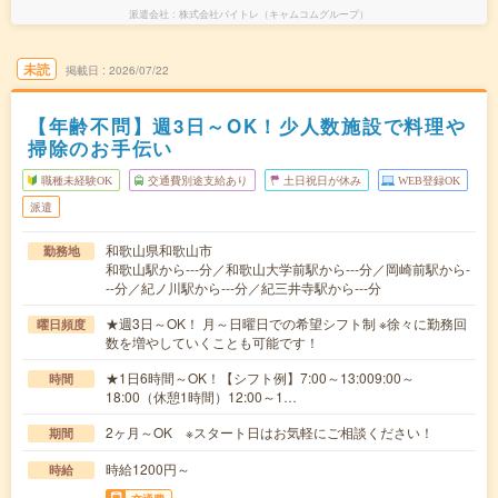
派遣会社
株式会社バイトレ（キャムコムグループ）
未読
掲載日
2026/07/22
【年齢不問】週3日～OK！少人数施設で料理や
掃除のお手伝い
職種未経験OK
交通費別途支給あり
土日祝日が休み
WEB登録OK
派遣
和歌山県和歌山市
勤務地
和歌山駅から---分／和歌山大学前駅から---分／岡崎前駅から-
--分／紀ノ川駅から---分／紀三井寺駅から---分
★週3日～OK！ 月～日曜日での希望シフト制 ※徐々に勤務回
曜日頻度
数を増やしていくことも可能です！
★1日6時間～OK！【シフト例】7:00～13:009:00～
時間
18:00（休憩1時間）12:00～1…
2ヶ月～OK ※スタート日はお気軽にご相談ください！
期間
時給1200円～
時給