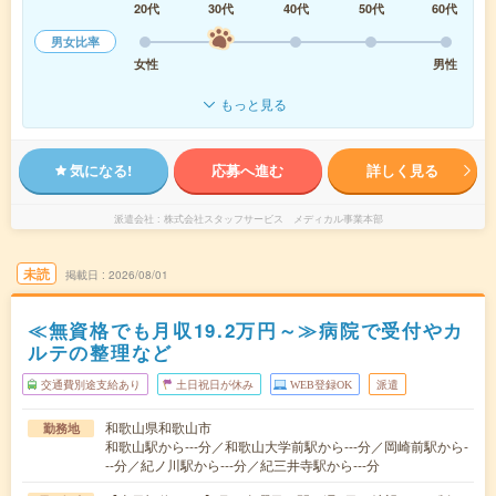
20代
30代
40代
50代
60代
男女比率
女性
男性
もっと見る
気になる!
応募へ進む
詳しく見る
派遣会社
株式会社スタッフサービス メディカル事業本部
未読
掲載日
2026/08/01
≪無資格でも月収19.2万円～≫病院で受付やカ
ルテの整理など
交通費別途支給あり
土日祝日が休み
WEB登録OK
派遣
和歌山県和歌山市
勤務地
和歌山駅から---分／和歌山大学前駅から---分／岡崎前駅から-
--分／紀ノ川駅から---分／紀三井寺駅から---分