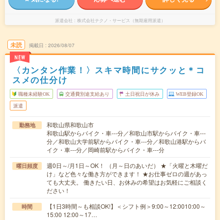
派遣会社
株式会社テクノ・サービス（無期雇用派遣）
未読
掲載日
2026/08/07
NEW
〈カンタン作業！〉スキマ時間にサクッと＊コ
スメの仕分け
職種未経験OK
交通費別途支給あり
土日祝日が休み
WEB登録OK
派遣
和歌山県和歌山市
勤務地
和歌山駅からバイク・車---分／和歌山市駅からバイク・車---
分／和歌山大学前駅からバイク・車---分／和歌山港駅からバ
イク・車---分／岡崎前駅からバイク・車---分
週0日～/月1日～OK！ （月～日のあいだ） ★「火曜と木曜だ
曜日頻度
け」など色々な働き方ができます！ ★お仕事ゼロの週があっ
ても大丈夫。 働きたい日、お休みの希望はお気軽にご相談く
ださい！
【1日3時間～も相談OK!】＜シフト例＞9:00～12:0010:00～
時間
15:00 12:00～17…