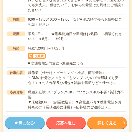
ても大丈夫。 働きたい日、お休みの希望はお気軽にご相談く
ださい！
9:00～17:0010:00～19:00 など■ 他の時間帯もお気軽にご
時間
相談ください！
単発1日～！ ★勤務開始日や期間はお気軽にご相談くださ
期間
い！ ＃8月～ ＃9月～
時給1,200円～1,625円
時給
交通費
■ 交通費規定内支給 ※派遣先による
軽作業（仕分け・ピッキング・検品、商品管理）
仕事内容
＼DMの仕分け／＜とってもシンプルなので未経験でも安
心！＞▼封入作業及び梱包▼雑誌や書籍などの仕分け…
職種未経験OK / ブランクOK / パソコンスキル不要 / 英語力不
応募資格
要
▼未経験OK！（副業歓迎☆）▼高校生不可▼携帯電話をお
持ちの方（業務連絡に使用）※応募後のご連絡はメ…
気になる!
応募へ進む
詳しく見る