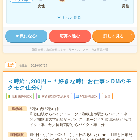
女性
男性
もっと見る
気になる!
応募へ進む
詳しく見る
派遣会社
株式会社スタッフサービス メディカル事業本部
未読
掲載日
2026/07/27
＜時給1,200円～＊好きな時にお仕事＞DMのモ
クモク仕分け
職種未経験OK
交通費別途支給あり
WEB登録OK
派遣
和歌山県和歌山市
勤務地
和歌山駅からバイク・車---分／和歌山市駅からバイク・車---
分／和歌山大学前駅からバイク・車---分／和歌山港駅からバ
イク・車---分／岡崎前駅からバイク・車---分
週0日～/月1日～OK！ （月～日のあいだ） ★「土曜と日曜だ
曜日頻度
け」など色々な働き方ができます！ ★お仕事ゼロの週があっ