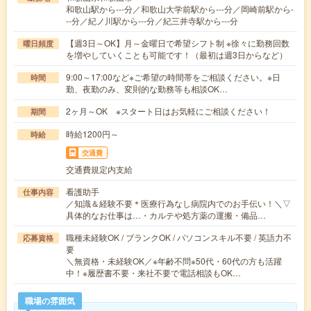
和歌山駅から---分／和歌山大学前駅から---分／岡崎前駅から-
--分／紀ノ川駅から---分／紀三井寺駅から---分
【週3日～OK】月～金曜日で希望シフト制 ※徐々に勤務回数
曜日頻度
を増やしていくことも可能です！（最初は週3日からなど）
9:00～17:00など※ご希望の時間帯をご相談ください。※日
時間
勤、夜勤のみ、変則的な勤務等も相談OK…
2ヶ月～OK ※スタート日はお気軽にご相談ください！
期間
時給1200円～
時給
交通費
交通費規定内支給
看護助手
仕事内容
／知識＆経験不要＊医療行為なし病院内でのお手伝い！＼▽
具体的なお仕事は…・カルテや処方薬の運搬・備品…
職種未経験OK / ブランクOK / パソコンスキル不要 / 英語力不
応募資格
要
＼無資格・未経験OK／※年齢不問※50代・60代の方も活躍
中！※履歴書不要・来社不要で電話相談もOK…
職場の雰囲気