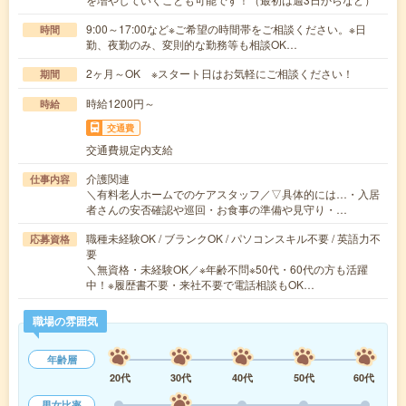
9:00～17:00など※ご希望の時間帯をご相談ください。※日
時間
勤、夜勤のみ、変則的な勤務等も相談OK…
2ヶ月～OK ※スタート日はお気軽にご相談ください！
期間
時給1200円～
時給
交通費
交通費規定内支給
介護関連
仕事内容
＼有料老人ホームでのケアスタッフ／▽具体的には…・入居
者さんの安否確認や巡回・お食事の準備や見守り・…
職種未経験OK / ブランクOK / パソコンスキル不要 / 英語力不
応募資格
要
＼無資格・未経験OK／※年齢不問※50代・60代の方も活躍
中！※履歴書不要・来社不要で電話相談もOK…
職場の雰囲気
年齢層
20代
30代
40代
50代
60代
男女比率