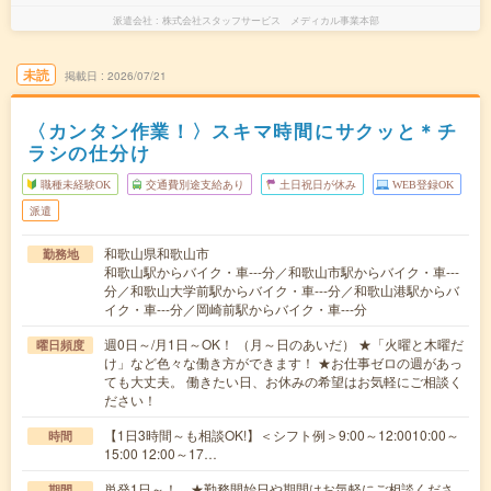
派遣会社
株式会社スタッフサービス メディカル事業本部
未読
掲載日
2026/07/21
〈カンタン作業！〉スキマ時間にサクッと＊チ
ラシの仕分け
職種未経験OK
交通費別途支給あり
土日祝日が休み
WEB登録OK
派遣
和歌山県和歌山市
勤務地
和歌山駅からバイク・車---分／和歌山市駅からバイク・車---
分／和歌山大学前駅からバイク・車---分／和歌山港駅からバ
イク・車---分／岡崎前駅からバイク・車---分
週0日～/月1日～OK！ （月～日のあいだ） ★「火曜と木曜だ
曜日頻度
け」など色々な働き方ができます！ ★お仕事ゼロの週があっ
ても大丈夫。 働きたい日、お休みの希望はお気軽にご相談く
ださい！
【1日3時間～も相談OK!】＜シフト例＞9:00～12:0010:00～
時間
15:00 12:00～17…
単発1日～！ ★勤務開始日や期間はお気軽にご相談くださ
期間