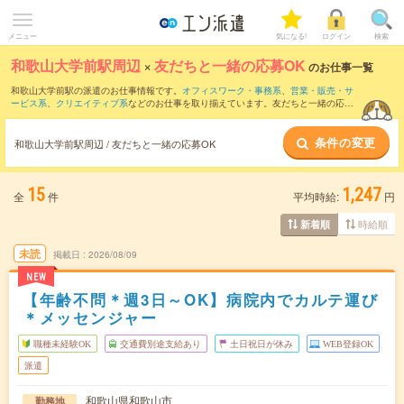
メニュー
気になる!
ログイン
検索
和歌山大学前駅周辺
×
友だちと一緒の応募OK
のお仕事一覧
和歌山大学前駅の派遣のお仕事情報です。
オフィスワーク・事務系
、
営業・販売・サ
ービス系
、
クリエイティブ系
などのお仕事を取り揃えています。友だちと一緒の応募
OKの条件の他に、
交通費別途支給あり
、
職種未経験OK
、
残業なし
などのこだわり条
件も取り揃えています。
条件の変更
和歌山大学前駅周辺 / 友だちと一緒の応募OK
15
1,247
全
件
平均時給:
円
時給順
新着順
未読
掲載日
2026/08/09
NEW
【年齢不問＊週3日～OK】病院内でカルテ運び
＊メッセンジャー
職種未経験OK
交通費別途支給あり
土日祝日が休み
WEB登録OK
派遣
和歌山県和歌山市
勤務地