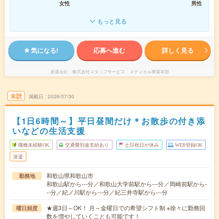
女性
男性
もっと見る
気になる!
応募へ進む
詳しく見る
派遣会社
株式会社スタッフサービス メディカル事業本部
未読
掲載日
2026/07/30
【1日6時間～】平日昼間だけ＊お散歩の付き添
いなどの生活支援
職種未経験OK
交通費別途支給あり
土日祝日が休み
WEB登録OK
派遣
和歌山県和歌山市
勤務地
和歌山駅から---分／和歌山大学前駅から---分／岡崎前駅から-
--分／紀ノ川駅から---分／紀三井寺駅から---分
★週3日～OK！ 月～金曜日での希望シフト制 ※徐々に勤務回
曜日頻度
数を増やしていくことも可能です！