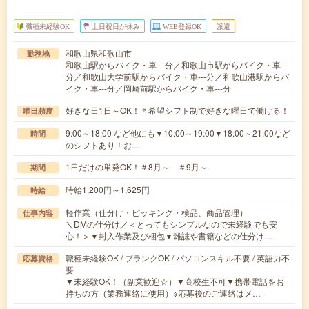
職種未経験OK
土日祝日が休み
WEB登録OK
派遣
和歌山県和歌山市
勤務地
和歌山駅からバイク・車---分／和歌山市駅からバイク・車---
分／和歌山大学前駅からバイク・車---分／和歌山港駅からバ
イク・車---分／岡崎前駅からバイク・車---分
好きな日1日～OK！＊希望シフト制で好きな曜日で働ける！
曜日頻度
9:00～18:00 など他にも▼10:00～19:00▼18:00～21:00など
時間
のシフトあり！お…
1日だけの単発OK！＃8月～ ＃9月～
期間
時給1,200円～1,625円
時給
軽作業（仕分け・ピッキング・検品、商品管理）
仕事内容
＼DMの仕分け／＜とってもシンプルなので未経験でも安
心！＞▼封入作業及び梱包▼雑誌や書籍などの仕分け…
職種未経験OK / ブランクOK / パソコンスキル不要 / 英語力不
応募資格
要
▼未経験OK！（副業歓迎☆）▼高校生不可▼携帯電話をお
持ちの方（業務連絡に使用）※応募後のご連絡はメ…