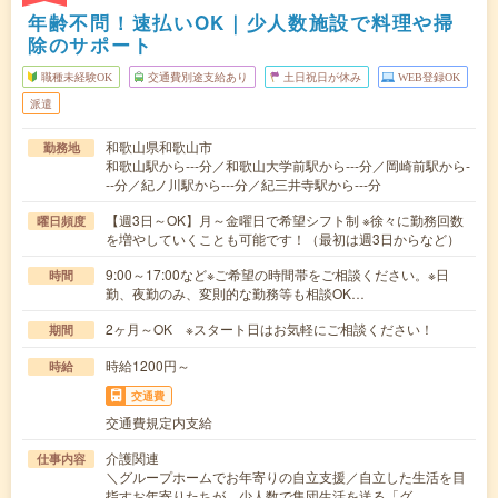
年齢不問！速払いOK｜少人数施設で料理や掃
除のサポート
職種未経験OK
交通費別途支給あり
土日祝日が休み
WEB登録OK
派遣
和歌山県和歌山市
勤務地
和歌山駅から---分／和歌山大学前駅から---分／岡崎前駅から-
--分／紀ノ川駅から---分／紀三井寺駅から---分
【週3日～OK】月～金曜日で希望シフト制 ※徐々に勤務回数
曜日頻度
を増やしていくことも可能です！（最初は週3日からなど）
9:00～17:00など※ご希望の時間帯をご相談ください。※日
時間
勤、夜勤のみ、変則的な勤務等も相談OK…
2ヶ月～OK ※スタート日はお気軽にご相談ください！
期間
時給1200円～
時給
交通費
交通費規定内支給
介護関連
仕事内容
＼グループホームでお年寄りの自立支援／自立した生活を目
指すお年寄りたちが、少人数で集団生活を送る「グ…