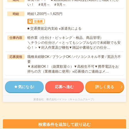
い！ ＃8月～ ＃9月～
時給1,200円～1,625円
時給
交通費
■ 交通費規定内支給 ※派遣先による
軽作業（仕分け・ピッキング・検品、商品管理）
仕事内容
＼チラシの仕分け／＜とってもシンプルなので未経験でも安
心！＞▼封入作業及び梱包▼雑誌や書籍などの仕分…
職種未経験OK / ブランクOK / パソコンスキル不要 / 英語力不
応募資格
要
▼未経験OK！（副業歓迎☆）▼高校生不可▼携帯電話をお
持ちの方（業務連絡に使用）※応募後のご連絡はメ…
気になる!
応募へ進む
詳しく見る
派遣会社
株式会社バイトレ（キャムコムグループ）
検索条件を追加して絞り込む