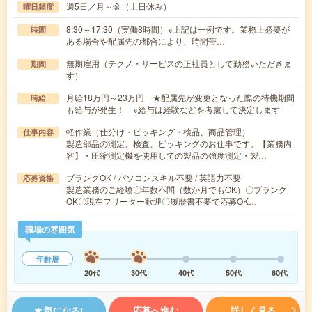
週5日／月～金（土日休み）
曜日頻度
8:30～17:30（実働8時間）※上記は一例です。業務上必要が
時間
ある場合や配属先の都合により、時間帯…
無期雇用（テクノ・サービスの正社員として勤務いただきま
期間
す）
月給18万円～23万円 ★配属先が変更となった際の待機期間
時給
も給与が発生！ ※給与は経験などを考慮して決定します
軽作業（仕分け・ピッキング・検品、商品管理）
仕事内容
製造部品の測定、検査、ピッキングのお仕事です。【業務内
容】・圧縮測定機を使用しての製品の強度測定・製…
ブランクOK / パソコンスキル不要 / 英語力不要
応募資格
製造業務のご経験〇年数不問（数か月でもOK）〇ブランク
OK〇現在フリーター歓迎〇履歴書不要で応募OK…
職場の雰囲気
年齢層
20代
30代
40代
50代
60代
気になる!
応募へ進む
詳しく見る