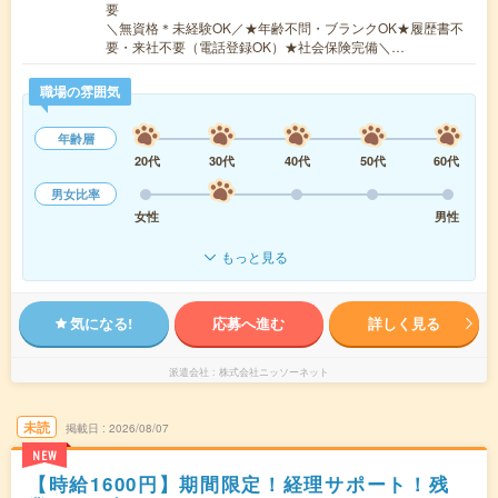
要
＼無資格＊未経験OK／★年齢不問・ブランクOK★履歴書不
要・来社不要（電話登録OK）★社会保険完備＼…
職場の雰囲気
年齢層
20代
30代
40代
50代
60代
男女比率
女性
男性
もっと見る
気になる!
応募へ進む
詳しく見る
派遣会社
株式会社ニッソーネット
未読
掲載日
2026/08/07
NEW
【時給1600円】期間限定！経理サポート！残