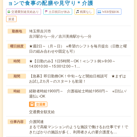
ョンで食事の配膳や見守り＊介護
交通費別途支給あり
土日祝日が休み
残業なし
WEB登録OK
派遣
埼玉県吉川市
勤務地
吉川駅から---分／吉川美南駅から---分
★週2日～（月～日） ※希望のシフトを毎月提出（日数と曜
曜日頻度
日の組み合わせや固定も可）
★【日勤のみ】1日5時間～OK！≪シフト例≫9:00～
時間
14:0010:00～15:0012:00～1…
【急募】即日勤務OK！中旬～など開始日相談可 ★まずは
期間
お試し2カ月～のスタートも歓迎！
経験者時給1900円～ 介護福祉士時給1950円～ ※日払い/
時給
週払いOK
交通費
交通費全額支給
介護関連
仕事内容
まるで高級マンションのような施設で働けるお仕事です！で
きたばかりの施設が多く、利用者さんの要介護度も…