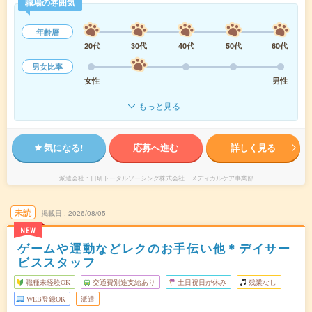
職場の雰囲気
年齢層
20代
30代
40代
50代
60代
男女比率
女性
男性
もっと見る
気になる!
応募へ進む
詳しく見る
派遣会社
日研トータルソーシング株式会社 メディカルケア事業部
未読
掲載日
2026/08/05
NEW
ゲームや運動などレクのお手伝い他＊デイサー
ビススタッフ
職種未経験OK
交通費別途支給あり
土日祝日が休み
残業なし
WEB登録OK
派遣