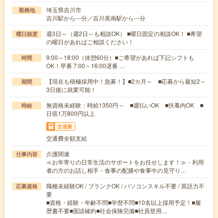
埼玉県吉川市
勤務地
吉川駅から---分／吉川美南駅から---分
週3日～（週2日～も相談OK） ■曜日固定の相談OK！ ■希望
曜日頻度
の曜日があればご相談ください！
9:00～18:00（休憩60分）■ご希望があれば下記シフトも
時間
OK！早番 7:00～16:00遅番 …
【現在も積極採用中！急募！】■2カ月～ ■応募から最短2～
期間
3日後に就業可能！
無資格未経験：時給1350円～ ■週払いOK ■扶養内OK ■
時給
日収1万800円以上
交通費
交通費全額支給
介護関連
仕事内容
≪お年寄りの日常生活のサポートをお任せします！≫・利用
者の方のお話し相手・食事の配膳や食事中の見守り…
職種未経験OK / ブランクOK / パソコンスキル不要 / 英語力不
応募資格
要
■資格・経験・年齢不問■学歴不問■10名以上採用予定！■履
歴書不要■面談確約■社会保険完備■社員登用…