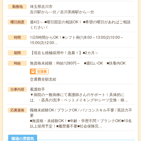
埼玉県吉川市
勤務地
吉川駅から---分／吉川美南駅から---分
週4日～ ■曜日固定の相談OK！ ■希望の曜日があればご相談
曜日頻度
ください！
1日5時間からOK！■シフト例(1)8:00～13:00(2)10:00～
時間
15:00(3)12:00…
【現在も積極採用中！急募！】■2カ月～
期間
無資格未経験：時給1280円～ ■週払いOK ■扶養内OK
時給
交通費
交通費全額支給
看護助手
仕事内容
▼病院の一般病棟にて看護師さんのサポート！具体的に
は、・器具の洗浄・ベットメイキングやシーツ交換・移…
職種未経験OK / ブランクOK / パソコンスキル不要 / 英語力不
応募資格
要
■無資格・未経験OK！■年齢・学歴不問！ブランクOK!■10名
以上採用予定！■履歴書不要■社会保険完…
職場の雰囲気