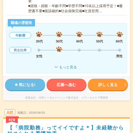
要
■資格・経験・年齢不問■学歴不問■10名以上採用予定！■履
歴書不要■面談確約■社会保険完備■社員登用…
職場の雰囲気
年齢層
20代
30代
40代
50代
60代
男女比率
女性
男性
もっと見る
気になる!
応募へ進む
詳しく見る
派遣会社
日研トータルソーシング株式会社 メディカルケア事業部
未読
掲載日
2026/08/05
NEW
【「病院勤務」ってイイですよ＊】未経験から