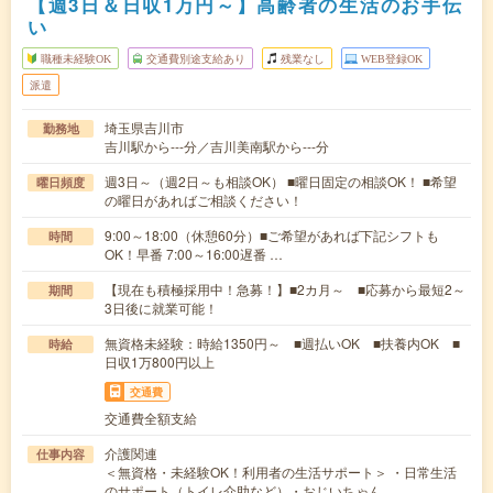
【週3日＆日収1万円～】高齢者の生活のお手伝
い
職種未経験OK
交通費別途支給あり
残業なし
WEB登録OK
派遣
埼玉県吉川市
勤務地
吉川駅から---分／吉川美南駅から---分
週3日～（週2日～も相談OK） ■曜日固定の相談OK！ ■希望
曜日頻度
の曜日があればご相談ください！
9:00～18:00（休憩60分）■ご希望があれば下記シフトも
時間
OK！早番 7:00～16:00遅番 …
【現在も積極採用中！急募！】■2カ月～ ■応募から最短2～
期間
3日後に就業可能！
無資格未経験：時給1350円～ ■週払いOK ■扶養内OK ■
時給
日収1万800円以上
交通費
交通費全額支給
介護関連
仕事内容
＜無資格・未経験OK！利用者の生活サポート＞ ・日常生活
のサポート（トイレ介助など）・おじいちゃん、…