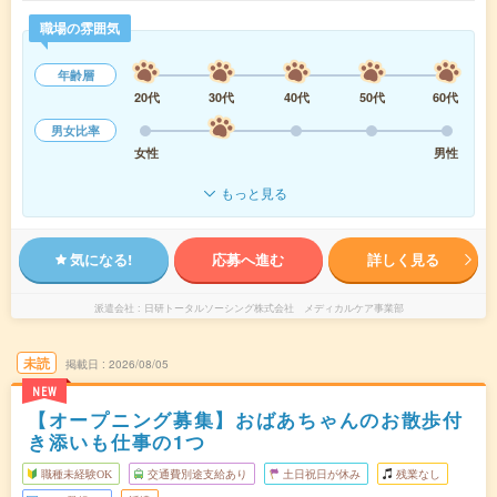
職場の雰囲気
年齢層
20代
30代
40代
50代
60代
男女比率
女性
男性
もっと見る
気になる!
応募へ進む
詳しく見る
派遣会社
日研トータルソーシング株式会社 メディカルケア事業部
未読
掲載日
2026/08/05
NEW
【オープニング募集】おばあちゃんのお散歩付
き添いも仕事の1つ
職種未経験OK
交通費別途支給あり
土日祝日が休み
残業なし