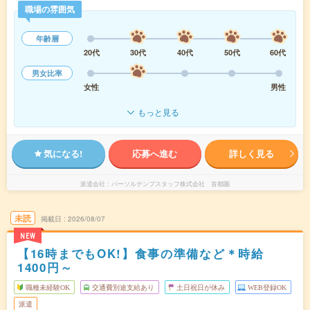
職場の雰囲気
年齢層
20代
30代
40代
50代
60代
男女比率
女性
男性
もっと見る
気になる!
応募へ進む
詳しく見る
派遣会社
パーソルテンプスタッフ株式会社 首都圏
未読
掲載日
2026/08/07
NEW
【16時までもOK!】食事の準備など＊時給
1400円～
職種未経験OK
交通費別途支給あり
土日祝日が休み
WEB登録OK
派遣