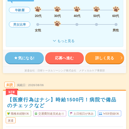
年齢層
20代
30代
40代
50代
60代
男女比率
女性
男性
もっと見る
気になる!
応募へ進む
詳しく見る
派遣会社
日研トータルソーシング株式会社 メディカルケア事業部
未読
掲載日
2026/08/06
NEW
【医療行為はナシ】時給1500円！病院で備品
のチェックなど
職種未経験OK
交通費別途支給あり
土日祝日が休み
WEB登録OK
派遣