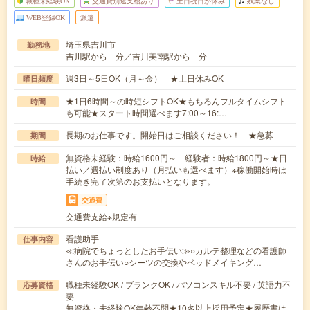
職種未経験OK
交通費別途支給あり
土日祝日が休み
残業なし
WEB登録OK
派遣
埼玉県吉川市
勤務地
吉川駅から---分／吉川美南駅から---分
週3日～5日OK（月～金） ★土日休みOK
曜日頻度
★1日6時間～の時短シフトOK★もちろんフルタイムシフト
時間
も可能★スタート時間選べます7:00～16:…
長期のお仕事です。開始日はご相談ください！ ★急募
期間
無資格未経験：時給1600円～ 経験者：時給1800円～★日
時給
払い／週払い制度あり（月払いも選べます）※稼働開始時は
手続き完了次第のお支払いとなります。
交通費
交通費支給※規定有
看護助手
仕事内容
≪病院でちょっとしたお手伝い≫○カルテ整理などの看護師
さんのお手伝い○シーツの交換やベッドメイキング…
職種未経験OK / ブランクOK / パソコンスキル不要 / 英語力不
応募資格
要
無資格・未経験OK年齢不問★10名以上採用予定★履歴書は