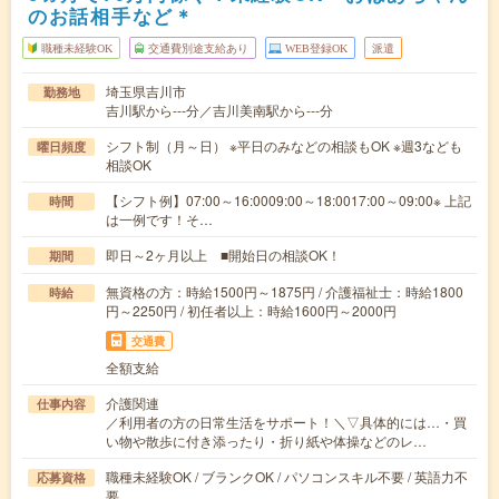
のお話相手など＊
職種未経験OK
交通費別途支給あり
WEB登録OK
派遣
埼玉県吉川市
勤務地
吉川駅から---分／吉川美南駅から---分
シフト制（月～日） ※平日のみなどの相談もOK ※週3なども
曜日頻度
相談OK
【シフト例】07:00～16:0009:00～18:0017:00～09:00※ 上記
時間
は一例です！そ…
即日～2ヶ月以上 ■開始日の相談OK！
期間
無資格の方：時給1500円～1875円 / 介護福祉士：時給1800
時給
円～2250円 / 初任者以上：時給1600円～2000円
交通費
全額支給
介護関連
仕事内容
／利用者の方の日常生活をサポート！＼▽具体的には…・買
い物や散歩に付き添ったり・折り紙や体操などのレ…
職種未経験OK / ブランクOK / パソコンスキル不要 / 英語力不
応募資格
要