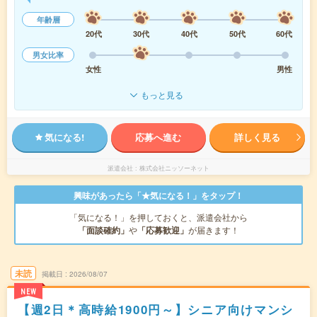
年齢層
20代
30代
40代
50代
60代
男女比率
女性
男性
もっと見る
気になる!
応募へ進む
詳しく見る
派遣会社
株式会社ニッソーネット
興味があったら「★気になる！」をタップ！
「気になる！」を押しておくと、派遣会社から
「面談確約」
や
「応募歓迎」
が届きます！
未読
掲載日
2026/08/07
NEW
【週2日＊高時給1900円～】シニア向けマンシ