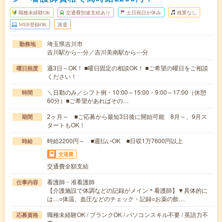
職種未経験OK
交通費別途支給あり
土日祝日が休み
残業なし
WEB登録OK
派遣
埼玉県吉川市
勤務地
吉川駅から---分／吉川美南駅から---分
週3日～OK！ ■曜日固定の相談OK！ ■ご希望の曜日をご相談
曜日頻度
ください！
＼日勤のみ／シフト例・10:00～15:00・9:00～17:00（休憩
時間
60分）■ご希望があればその…
2ヶ月～ ■ご応募から最短3日後に開始可能 8月～、9月ス
期間
タートもOK！
時給2200円～ ■週払いOK ■日収1万7600円以上
時給
交通費
交通費全額支給
看護師・准看護師
仕事内容
【介護施設で体調などの記録がメイン＊看護師】▼具体的に
は…○体温、血圧などのチェック・記録○お薬の飲…
職種未経験OK / ブランクOK / パソコンスキル不要 / 英語力不
応募資格