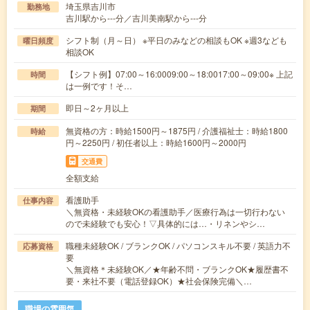
埼玉県吉川市
勤務地
吉川駅から---分／吉川美南駅から---分
シフト制（月～日） ※平日のみなどの相談もOK ※週3なども
曜日頻度
相談OK
【シフト例】07:00～16:0009:00～18:0017:00～09:00※ 上記
時間
は一例です！そ…
即日～2ヶ月以上
期間
無資格の方：時給1500円～1875円 / 介護福祉士：時給1800
時給
円～2250円 / 初任者以上：時給1600円～2000円
交通費
全額支給
看護助手
仕事内容
＼無資格・未経験OKの看護助手／医療行為は一切行わない
ので未経験でも安心！▽具体的には…・リネンやシ…
職種未経験OK / ブランクOK / パソコンスキル不要 / 英語力不
応募資格
要
＼無資格＊未経験OK／★年齢不問・ブランクOK★履歴書不
要・来社不要（電話登録OK）★社会保険完備＼…
職場の雰囲気