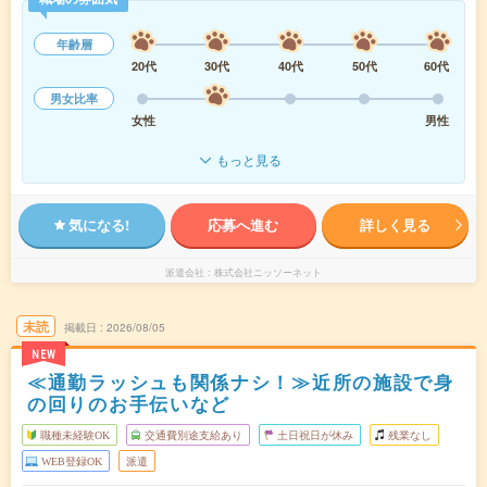
年齢層
20代
30代
40代
50代
60代
男女比率
女性
男性
もっと見る
気になる!
応募へ進む
詳しく見る
派遣会社
株式会社ニッソーネット
未読
掲載日
2026/08/05
NEW
≪通勤ラッシュも関係ナシ！≫近所の施設で身
の回りのお手伝いなど
職種未経験OK
交通費別途支給あり
土日祝日が休み
残業なし
WEB登録OK
派遣