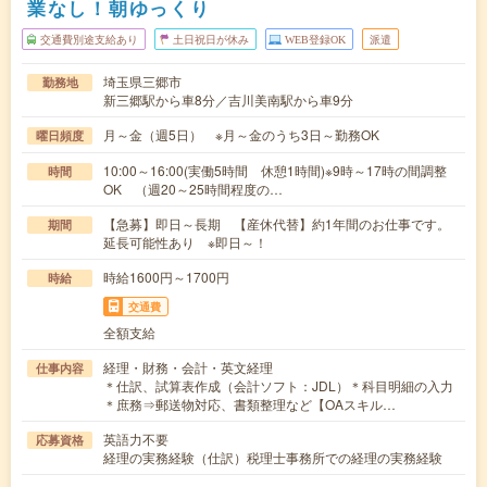
業なし！朝ゆっくり
交通費別途支給あり
土日祝日が休み
WEB登録OK
派遣
埼玉県三郷市
勤務地
新三郷駅から車8分／吉川美南駅から車9分
月～金（週5日） ※月～金のうち3日～勤務OK
曜日頻度
10:00～16:00(実働5時間 休憩1時間)※9時～17時の間調整
時間
OK （週20～25時間程度の…
【急募】即日～長期 【産休代替】約1年間のお仕事です。
期間
延長可能性あり ※即日～！
時給1600円～1700円
時給
交通費
全額支給
経理・財務・会計・英文経理
仕事内容
＊仕訳、試算表作成（会計ソフト：JDL）＊科目明細の入力
＊庶務⇒郵送物対応、書類整理など【OAスキル…
英語力不要
応募資格
経理の実務経験（仕訳）税理士事務所での経理の実務経験