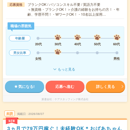
ブランクOK / パソコンスキル不要 / 英語力不要
応募資格
＜無資格・ブランクOK！＞介護の経験をお持ちの方！・年
齢、学歴不問！・WワークOK！・10名以上採用…
職場の雰囲気
年齢層
20代
30代
40代
50代
60代
男女比率
女性
男性
もっと見る
気になる!
応募へ進む
詳しく見る
派遣会社
ケアスタッフィング株式会社
未読
掲載日
2026/08/07
NEW
3ヵ月で79万円稼ぐ！未経験OK＊おばあちゃん