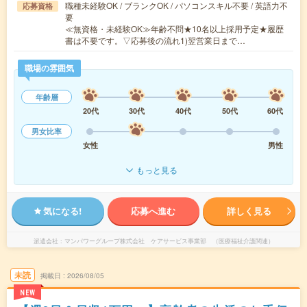
職種未経験OK / ブランクOK / パソコンスキル不要 / 英語力不
応募資格
要
≪無資格・未経験OK≫年齢不問★10名以上採用予定★履歴
書は不要です。▽応募後の流れ1)翌営業日まで…
職場の雰囲気
年齢層
20代
30代
40代
50代
60代
男女比率
女性
男性
もっと見る
気になる!
応募へ進む
詳しく見る
派遣会社
マンパワーグループ株式会社 ケアサービス事業部 （医療福祉介護関連）
未読
掲載日
2026/08/05
NEW