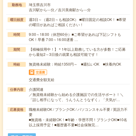
埼玉県吉川市
勤務地
吉川駅から---分／吉川美南駅から---分
週3日～（週2日～も相談OK） ■曜日固定の相談OK！ ■希望
曜日頻度
の曜日があればご相談ください！
9:00～18:00（休憩60分）■ご希望があれば下記シフトも
時間
OK！早番 7:00～16:00遅番 …
【積極採用中！】＊1年以上勤務している方が多数！ご応募
期間
から最短2～3日後の就業も相談可能です！
無資格未経験：時給1350円～ ■週払いOK ■扶養内OK
時給
交通費
交通費全額支給
介護関連
仕事内容
／無資格未経験から始める介護施設での生活サポート！＼
「話し相手になって、うんうんとうなずく」「天気が…
職種未経験OK / ブランクOK / パソコンスキル不要 / 英語力不
応募資格
要
■無資格・未経験OK！■年齢・学歴不問！ブランクOK!■10名
以上採用予定！■履歴書不要■社会保険完…