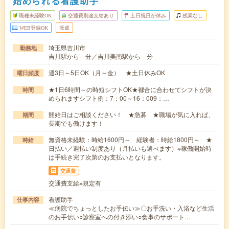
始められる看護助手
職種未経験OK
交通費別途支給あり
土日祝日が休み
残業なし
WEB登録OK
派遣
埼玉県吉川市
勤務地
吉川駅から---分／吉川美南駅から---分
週3日～5日OK（月～金） ★土日休みOK
曜日頻度
★1日6時間～の時短シフトOK★都合に合わせてシフトが決
時間
められますシフト例：7：00～16：009：…
開始日はご相談ください！ ★急募 ★職場が気に入れば、
期間
長期でも働けます！
無資格未経験：時給1600円～ 経験者：時給1800円～ ★
時給
日払い／週払い制度あり（月払いも選べます）※稼働開始時
は手続き完了次第のお支払いとなります。
交通費
交通費支給※規定有
看護助手
仕事内容
≪病院でちょっとしたお手伝い≫〇お手洗い・入浴など生活
のお手伝い○診察室への付き添い○食事のサポート…