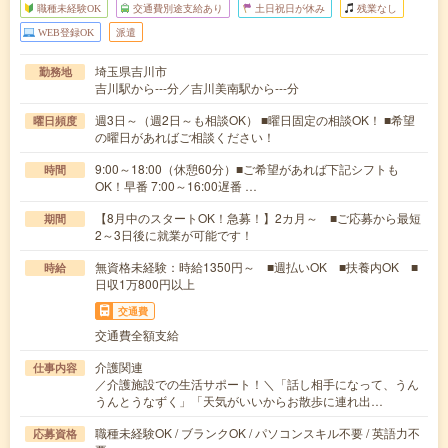
職種未経験OK
交通費別途支給あり
土日祝日が休み
残業なし
WEB登録OK
派遣
埼玉県吉川市
勤務地
吉川駅から---分／吉川美南駅から---分
週3日～（週2日～も相談OK） ■曜日固定の相談OK！ ■希望
曜日頻度
の曜日があればご相談ください！
9:00～18:00（休憩60分）■ご希望があれば下記シフトも
時間
OK！早番 7:00～16:00遅番 …
【8月中のスタートOK！急募！】2カ月～ ■ご応募から最短
期間
2～3日後に就業が可能です！
無資格未経験：時給1350円～ ■週払いOK ■扶養内OK ■
時給
日収1万800円以上
交通費
交通費全額支給
介護関連
仕事内容
／介護施設での生活サポート！＼「話し相手になって、うん
うんとうなずく」「天気がいいからお散歩に連れ出…
職種未経験OK / ブランクOK / パソコンスキル不要 / 英語力不
応募資格