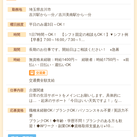
埼玉県吉川市
勤務地
吉川駅から---分／吉川美南駅から---分
平日のみ週3日～OK！
曜日頻度
1日7時間～OK！ 【シフト固定の相談もOK！】▼シフト例
時間
【早番】7:00～16:00／7:30～1…
長期のお仕事です。開始日はご相談ください！ ※急募
期間
無資格未経験：時給1400円～ 経験者：時給1750円～ ※前
時給
払い・日払い・週払いOK
交通費
交通費全額支給
介護関連
仕事内容
日常の生活サポートをメインにお願いします。具体的に
は… ・起床のサポート「今日はいい天気ですよ！」な…
職種未経験OK / ブランクOK / パソコンスキル不要 / 英語力不
応募資格
要
ブランクOK！◆年齢・学歴不問！ブランクのある方も歓
迎！◆Wワーク・副業OK◆資格取得支援あり※10…