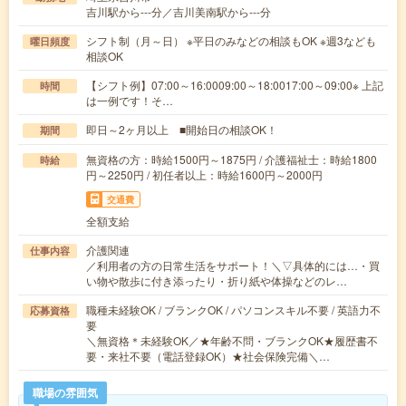
吉川駅から---分／吉川美南駅から---分
シフト制（月～日） ※平日のみなどの相談もOK ※週3なども
曜日頻度
相談OK
【シフト例】07:00～16:0009:00～18:0017:00～09:00※ 上記
時間
は一例です！そ…
即日～2ヶ月以上 ■開始日の相談OK！
期間
無資格の方：時給1500円～1875円 / 介護福祉士：時給1800
時給
円～2250円 / 初任者以上：時給1600円～2000円
交通費
全額支給
介護関連
仕事内容
／利用者の方の日常生活をサポート！＼▽具体的には…・買
い物や散歩に付き添ったり・折り紙や体操などのレ…
職種未経験OK / ブランクOK / パソコンスキル不要 / 英語力不
応募資格
要
＼無資格＊未経験OK／★年齢不問・ブランクOK★履歴書不
要・来社不要（電話登録OK）★社会保険完備＼…
職場の雰囲気