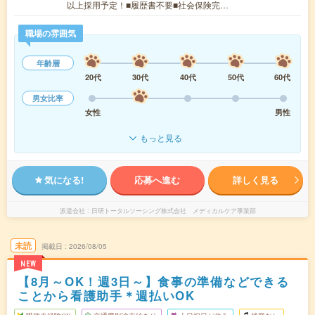
以上採用予定！■履歴書不要■社会保険完…
職場の雰囲気
年齢層
20代
30代
40代
50代
60代
男女比率
女性
男性
もっと見る
気になる!
応募へ進む
詳しく見る
派遣会社
日研トータルソーシング株式会社 メディカルケア事業部
未読
掲載日
2026/08/05
NEW
【8月～OK！週3日～】食事の準備などできる
ことから看護助手＊週払いOK