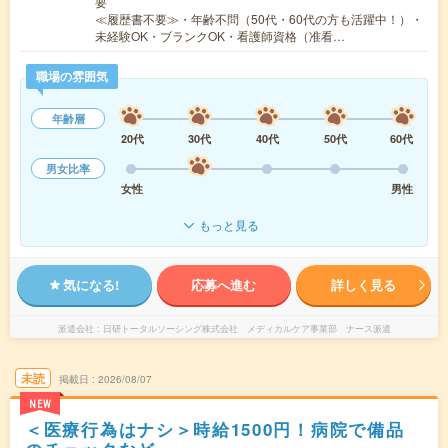
要
≪履歴書不要≫・年齢不問（50代・60代の方も活躍中！）・
未経験OK・ブランクOK・看護師資格（准看…
職場の雰囲気
年齢層
20代
30代
40代
50代
60代
男女比率
女性
男性
もっと見る
気になる!
応募へ進む
詳しく見る
派遣会社
日研トータルソーシング株式会社 メディカルケア事業部 ナース派遣
未読
掲載日
2026/08/07
NEW
＜医療行為はナシ＞時給1500円！病院で備品