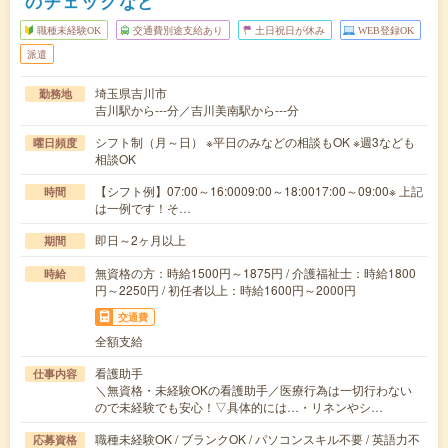
のチェックなど
職種未経験OK
交通費別途支給あり
土日祝日が休み
WEB登録OK
派遣
埼玉県吉川市
勤務地
吉川駅から---分／吉川美南駅から---分
シフト制（月～日） ※平日のみなどの相談もOK ※週3なども
曜日頻度
相談OK
【シフト例】07:00～16:0009:00～18:0017:00～09:00※ 上記
時間
は一例です！そ…
即日～2ヶ月以上
期間
無資格の方：時給1500円～1875円 / 介護福祉士：時給1800
時給
円～2250円 / 初任者以上：時給1600円～2000円
交通費
全額支給
看護助手
仕事内容
＼無資格・未経験OKの看護助手／医療行為は一切行わない
ので未経験でも安心！▽具体的には…・リネンやシ…
職種未経験OK / ブランクOK / パソコンスキル不要 / 英語力不
応募資格