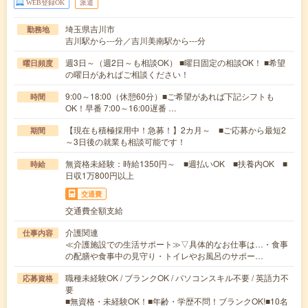
WEB登録OK
派遣
埼玉県吉川市
勤務地
吉川駅から---分／吉川美南駅から---分
週3日～（週2日～も相談OK） ■曜日固定の相談OK！ ■希望
曜日頻度
の曜日があればご相談ください！
9:00～18:00（休憩60分）■ご希望があれば下記シフトも
時間
OK！早番 7:00～16:00遅番 …
【現在も積極採用中！急募！】2カ月～ ■ご応募から最短2
期間
～3日後の就業も相談可能です！
無資格未経験：時給1350円～ ■週払いOK ■扶養内OK ■
時給
日収1万800円以上
交通費
交通費全額支給
介護関連
仕事内容
≪介護施設での生活サポート≫▽具体的なお仕事は…・食事
の配膳や食事中の見守り・トイレやお風呂のサポー…
職種未経験OK / ブランクOK / パソコンスキル不要 / 英語力不
応募資格
要
■無資格・未経験OK！■年齢・学歴不問！ブランクOK!■10名