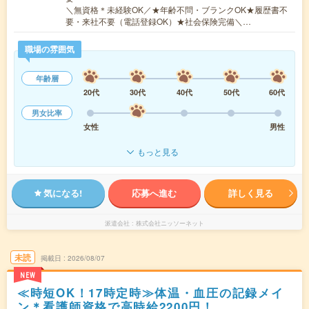
＼無資格＊未経験OK／★年齢不問・ブランクOK★履歴書不
要・来社不要（電話登録OK）★社会保険完備＼…
職場の雰囲気
年齢層
20代
30代
40代
50代
60代
男女比率
女性
男性
もっと見る
気になる!
応募へ進む
詳しく見る
派遣会社
株式会社ニッソーネット
未読
掲載日
2026/08/07
NEW
≪時短OK！17時定時≫体温・血圧の記録メイ
ン＊看護師資格で高時給2200円！