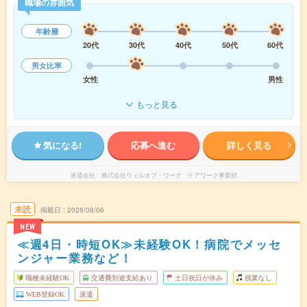
職場の雰囲気
年齢層
20代
30代
40代
50代
60代
男女比率
女性
男性
もっと見る
気になる!
応募へ進む
詳しく見る
派遣会社
株式会社ウィルオブ・ワーク ケアワーク事業部
未読
掲載日
2026/08/06
NEW
≪週4日・時短OK≫未経験OK！病院でメッセ
ンジャー業務など！
職種未経験OK
交通費別途支給あり
土日祝日が休み
残業なし
WEB登録OK
派遣