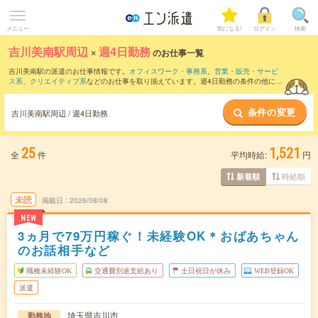
メニュー
気になる!
ログイン
検索
吉川美南駅周辺
×
週4日勤務
のお仕事一覧
吉川美南駅の派遣のお仕事情報です。
オフィスワーク・事務系
、
営業・販売・サービ
ス系
、
クリエイティブ系
などのお仕事を取り揃えています。週4日勤務の条件の他に、
交通費別途支給あり
、
職種未経験OK
、
友だちと一緒の応募OK
などのこだわり条件も
取り揃えています。
条件の変更
吉川美南駅周辺 / 週4日勤務
25
1,521
全
件
平均時給:
円
時給順
新着順
未読
掲載日
2026/08/08
NEW
3ヵ月で79万円稼ぐ！未経験OK＊おばあちゃん
のお話相手など
職種未経験OK
交通費別途支給あり
土日祝日が休み
WEB登録OK
派遣
埼玉県吉川市
勤務地