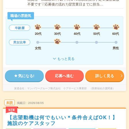
不要です▽応募後の流れ1)翌営業日までに担当…
職場の雰囲気
年齢層
20代
30代
40代
50代
60代
男女比率
女性
男性
もっと見る
気になる!
応募へ進む
詳しく見る
派遣会社
マンパワーグループ株式会社 ケアサービス事業部 （医療福祉介護関連）
未読
掲載日
2026/08/05
NEW
【志望動機は何でもいい＊条件合えばOK！】
施設のケアスタッフ