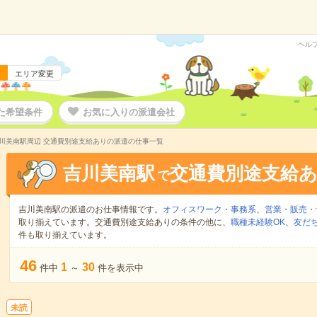
ヘル
エリア変更
た希望条件
お気に入りの派遣会社
川美南駅周辺 交通費別途支給ありの派遣の仕事一覧
吉川美南駅
交通費別途支給
で
吉川美南駅の派遣のお仕事情報です。
オフィスワーク・事務系
、
営業・販売・
取り揃えています。交通費別途支給ありの条件の他に、
職種未経験OK
、
友だ
件も取り揃えています。
46
1
30
件中
～
件を表示中
未読