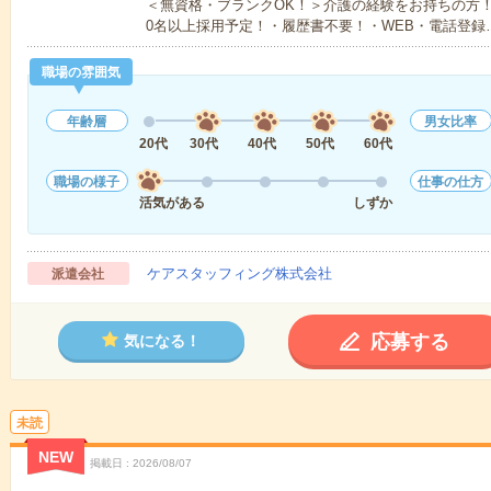
＜無資格・ブランクOK！＞介護の経験をお持ちの方！
0名以上採用予定！・履歴書不要！・WEB・電話登録
職場の雰囲気
年齢層
男女比率
20代
30代
40代
50代
60代
職場の様子
仕事の仕方
活気がある
しずか
ケアスタッフィング株式会社
派遣会社
応募する
気になる！
未読
NEW
掲載日
2026/08/07