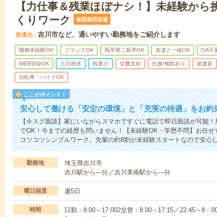
【力仕事＆残業ほぼナシ！】未経験から
くりワーク
無期雇用派遣
吉川市など、通いやすい勤務地をご紹介します
派遣先
職種未経験OK
ブランクOK
既卒第二新卒OK
友達と一緒OK
OA不
WEB登録OK
土日祝休
残業少
交費支給
社食/補助あり
派遣多
自転車・バイクOK
ここがポイント！
安心して働ける「安定の環境」と「充実の待遇」をお約
【今スグ面談】家にいながらスマホですぐに電話で即日面談が可能！
でOK！今までの経歴も問いません！【未経験OK・学歴不問】お任せ
コツコツシンプルワーク。先輩の約8割が未経験スタートなので安心
勤務地
埼玉県吉川市
吉川駅から---分／吉川美南駅から---分
曜日頻度
週5日
時間
日勤：8:00～17:002交替：8:00～17:15／22:45～8：00