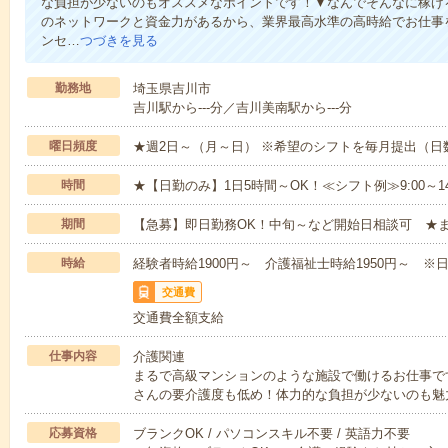
な負担が少ないのもオススメなポイントです！▼なんでそんなに稼げる
のネットワークと資金力があるから、業界最高水準の高時給でお仕事
ンセ…
つづきを見る
勤務地
埼玉県吉川市
吉川駅から---分／吉川美南駅から---分
曜日頻度
★週2日～（月～日） ※希望のシフトを毎月提出（
時間
★【日勤のみ】1日5時間～OK！≪シフト例≫9:00～14:001
期間
【急募】即日勤務OK！中旬～など開始日相談可 ★
時給
経験者時給1900円～ 介護福祉士時給1950円～ ※日
交通費
交通費全額支給
仕事内容
介護関連
まるで高級マンションのような施設で働けるお仕事で
さんの要介護度も低め！体力的な負担が少ないのも魅
応募資格
ブランクOK / パソコンスキル不要 / 英語力不要