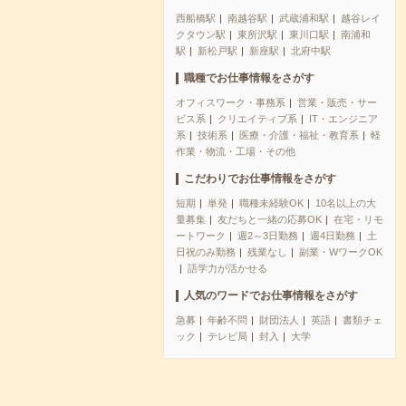
西船橋駅
南越谷駅
武蔵浦和駅
越谷レイ
クタウン駅
東所沢駅
東川口駅
南浦和
駅
新松戸駅
新座駅
北府中駅
職種でお仕事情報をさがす
オフィスワーク・事務系
営業・販売・サー
ビス系
クリエイティブ系
IT・エンジニア
系
技術系
医療・介護・福祉・教育系
軽
作業・物流・工場・その他
こだわりでお仕事情報をさがす
短期
単発
職種未経験OK
10名以上の大
量募集
友だちと一緒の応募OK
在宅・リモ
ートワーク
週2～3日勤務
週4日勤務
土
日祝のみ勤務
残業なし
副業・WワークOK
語学力が活かせる
人気のワードでお仕事情報をさがす
急募
年齢不問
財団法人
英語
書類チェ
ック
テレビ局
封入
大学