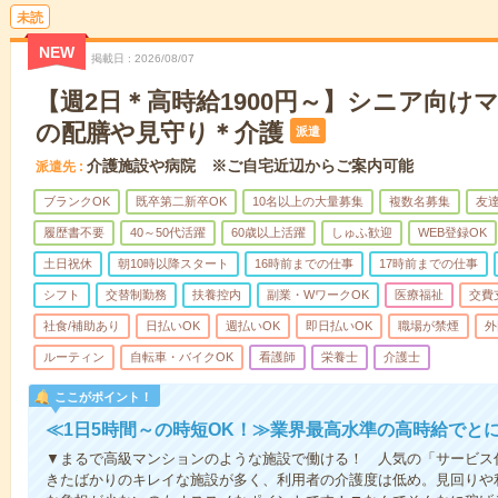
未読
NEW
掲載日
2026/08/07
【週2日＊高時給1900円～】シニア向け
の配膳や見守り＊介護
派遣
介護施設や病院 ※ご自宅近辺からご案内可能
派遣先
ブランクOK
既卒第二新卒OK
10名以上の大量募集
複数名募集
友達
履歴書不要
40～50代活躍
60歳以上活躍
しゅふ歓迎
WEB登録OK
土日祝休
朝10時以降スタート
16時前までの仕事
17時前までの仕事
シフト
交替制勤務
扶養控内
副業・WワークOK
医療福祉
交費
社食/補助あり
日払いOK
週払いOK
即日払いOK
職場が禁煙
外
ルーティン
自転車・バイクOK
看護師
栄養士
介護士
ここがポイント！
≪1日5時間～の時短OK！≫業界最高水準の高時給でと
▼まるで高級マンションのような施設で働ける！ 人気の「サービス
きたばかりのキレイな施設が多く、利用者の介護度は低め。見回りや