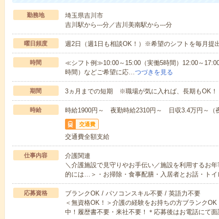
勤務地
埼玉県吉川市
吉川駅から---分／吉川美南駅から---分
曜日頻度
週2日（週1日も相談OK！）※希望のシフトを毎月提
時間
≪シフト例≫10:00～15:00（実働5時間）12:00～17:0
時間）などご希望に応…
つづきを見る
期間
3ヵ月までの短期 ※職場が気に入れば、長期もOK！
時給
時給1900円～ 夜勤時給2310円～ 日収3.4万円～（夜
交通費
交通費全額支給
仕事内容
介護関連
＼介護施設で見守りやお手伝い／施設を利用するお年
的には…＞・お掃除・食事配膳・入居者とお話・トイ
応募資格
ブランクOK / パソコンスキル不要 / 英語力不要
＜無資格OK！＞介護の経験をお持ちの方ブランクOK
中！履歴書不要・来社不要！＊応募後はお電話にて面