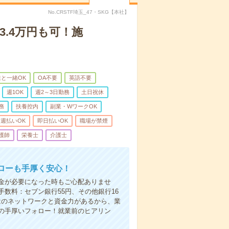
No.CRSTF埼玉_47・SKG【本社】
3.4万円も可！施
と一緒OK
OA不要
英語不要
週1OK
週2～3日勤務
土日祝休
務
扶養控内
副業・WワークOK
週払いOK
即日払いOK
職場が禁煙
護師
栄養士
介護士
ローも手厚く安心！
金が必要になった時もご心配ありませ
数料：セブン銀行55円、その他銀行16
ではのネットワークと資金力があるから、業
の手厚いフォロー！就業前のヒアリン