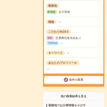
勤務地
吉川美南
駅/路線
職種
---
こだわりINDEX
交通費別途支給あり
絶対
---
できれば
キーワード
---
あなたのプロフィール
---
条件の変更
他の検索結果を見る
勤務地でお仕事情報をさがす