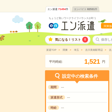
エン派遣
71454
件
エンバイト
82531
件
ちょうど良いワークライフバランスが叶う
関東版
気になる！リスト
0
保存し
派遣TOP
関東
埼玉
吉川美南駅周辺
吉
,
1
5
2
1
平均時給:
円
設定中の検索条件
期間
---
派遣形式
---
時給
---