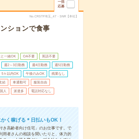
一括
応募
No.CRSTF埼玉_47・SNR【本社】
マンションで食事
と一緒OK
OA不要
英語不要
週2～3日勤務
週4日勤務
週5日勤務
5ｈ以内OK
午後のみOK
残業なし
支給
車通勤可
服装自由
国人
派遣多
電話対応なし
にかく稼げる＊日払いもOK！
付き高齢者向け住宅」のお仕事です。で
利用者さんの相談を聞いたりと、体力的