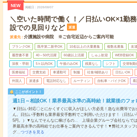
NEW
掲載日
2026/08/07
＼空いた時間で働く！／日払いOK×1勤務
設での見回りなど
派遣
介護施設や病院 ※ご自宅近辺からご案内可能
派遣先
ブランクOK
既卒第二新卒OK
10名以上の大量募集
複数名募集
友達
履歴書不要
40～50代活躍
60歳以上活躍
しゅふ歓迎
WEB登録OK
深夜・早朝
5ｈ以内OK
午後のみOK
残業なし
シフト
交替制勤
医療福祉
交費支給
車通勤可
制服
社食/補助あり
日払いOK
外国人
派遣多
電話対応なし
ルーティン
自転車・バイクOK
看
ここがポイント！
週1日～相談OK！業界最高水準の高時給！就業後のフォ
▼日払い対応〇とにかくすぐに収入がほしい方必見！急な出費等でお
ん。日払い手数料も業界最安手数料でご利用いただけます！（日払い手
5円。）▼なんでそんなに稼げるの... 上場企業グループ会社なら
界最高水準の高時給でお仕事をご案内できるんです！▼弊社スタッフ
グ…
つづきを見る