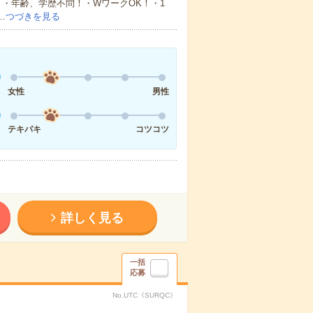
・年齢、学歴不問！・WワークOK！・1
…
つづきを見る
女性
男性
テキパキ
コツコツ
詳しく見る
一括
応募
No.UTC《SURQC》