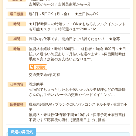
吉川駅から---分／吉川美南駅から---分
週3日～5日OK（月～金） ★土日休みOK
曜日頻度
★1日6時間～の時短シフトOK★もちろんフルタイムシフト
時間
も可能★スタート時間選べます7:00～16:…
長期のお仕事です。開始日はご相談ください！ ★急募
期間
無資格未経験：時給1600円～ 経験者：時給1800円～★日
時給
払い／週払い制度あり（月払いも選べます）※稼働開始時は
手続き完了次第のお支払いとなります。
交通費
交通費支給※規定有
看護助手
仕事内容
≪病院でちょっとしたお手伝い≫○カルテ整理などの看護師
さんのお手伝い○シーツの交換やベッドメイキング…
職種未経験OK / ブランクOK / パソコンスキル不要 / 英語力不
応募資格
要
無資格・未経験OK年齢不問★10名以上採用予定★履歴書は
不要です▽応募後の流れ1)翌営業日までに担当…
職場の雰囲気