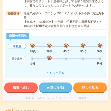
【病院でのサポート】患者様が少しでも早く退院出来るよう
に、暮らしのちょっとしたサポートをお願いします…
職種未経験OK / ブランクOK / パソコンスキル不要 / 英語力不
応募資格
要
【無資格・未経験OK】＊年齢・学歴不問！履歴書不要！＊
10名以上採用予定≪資格取得支援制度あり≫受講…
職場の雰囲気
年齢層
20代
30代
40代
50代
60代
男女比率
女性
男性
もっと見る
応募へ進む
気になる!
詳しく見る
派遣会社
株式会社ウィルオブ・ワーク ケアワーク事業部
未読
掲載日
2026/08/03