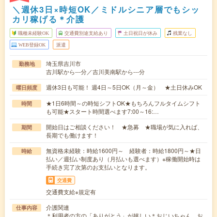
＼週休3日×時短OK／ミドルシニア層でもシッ
カリ稼げる＊介護
職種未経験OK
交通費別途支給あり
土日祝日が休み
残業なし
WEB登録OK
派遣
埼玉県吉川市
勤務地
吉川駅から---分／吉川美南駅から---分
週休3日も可能！ 週4日～5日OK（月～金） ★土日休みOK
曜日頻度
★1日6時間～の時短シフトOK★もちろんフルタイムシフト
時間
も可能★スタート時間選べます7:00～16:…
開始日はご相談ください！ ★急募 ★職場が気に入れば、
期間
長期でも働けます！
無資格未経験：時給1600円～ 経験者：時給1800円～★日
時給
払い／週払い制度あり（月払いも選べます）※稼働開始時は
手続き完了次第のお支払いとなります。
交通費
交通費支給※規定有
介護関連
仕事内容
＊利用者の方の「ありがとう」が嬉しい＊おじいちゃん、お