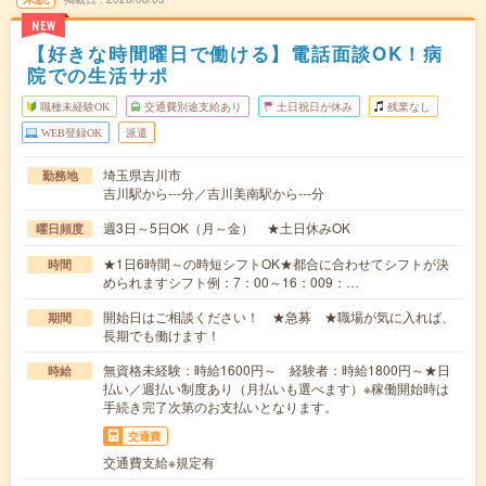
NEW
【好きな時間曜日で働ける】電話面談OK！病
院での生活サポ
職種未経験OK
交通費別途支給あり
土日祝日が休み
残業なし
WEB登録OK
派遣
埼玉県吉川市
勤務地
吉川駅から---分／吉川美南駅から---分
週3日～5日OK（月～金） ★土日休みOK
曜日頻度
★1日6時間～の時短シフトOK★都合に合わせてシフトが決
時間
められますシフト例：7：00～16：009：…
開始日はご相談ください！ ★急募 ★職場が気に入れば、
期間
長期でも働けます！
無資格未経験：時給1600円～ 経験者：時給1800円～★日
時給
払い／週払い制度あり（月払いも選べます）※稼働開始時は
手続き完了次第のお支払いとなります。
交通費
交通費支給※規定有