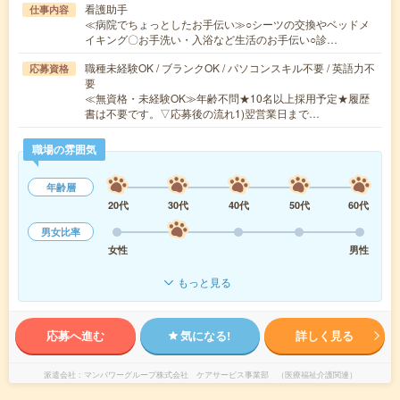
看護助手
仕事内容
≪病院でちょっとしたお手伝い≫○シーツの交換やベッドメ
イキング〇お手洗い・入浴など生活のお手伝い○診…
職種未経験OK / ブランクOK / パソコンスキル不要 / 英語力不
応募資格
要
≪無資格・未経験OK≫年齢不問★10名以上採用予定★履歴
書は不要です。▽応募後の流れ1)翌営業日まで…
職場の雰囲気
年齢層
20代
30代
40代
50代
60代
男女比率
女性
男性
もっと見る
応募へ進む
気になる!
詳しく見る
派遣会社
マンパワーグループ株式会社 ケアサービス事業部 （医療福祉介護関連）