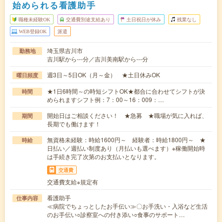
始められる看護助手
職種未経験OK
交通費別途支給あり
土日祝日が休み
残業なし
WEB登録OK
派遣
埼玉県吉川市
勤務地
吉川駅から---分／吉川美南駅から---分
週3日～5日OK（月～金） ★土日休みOK
曜日頻度
★1日6時間～の時短シフトOK★都合に合わせてシフトが決
時間
められますシフト例：7：00～16：009：…
開始日はご相談ください！ ★急募 ★職場が気に入れば、
期間
長期でも働けます！
無資格未経験：時給1600円～ 経験者：時給1800円～ ★
時給
日払い／週払い制度あり（月払いも選べます）※稼働開始時
は手続き完了次第のお支払いとなります。
交通費
交通費支給※規定有
看護助手
仕事内容
≪病院でちょっとしたお手伝い≫〇お手洗い・入浴など生活
のお手伝い○診察室への付き添い○食事のサポート…