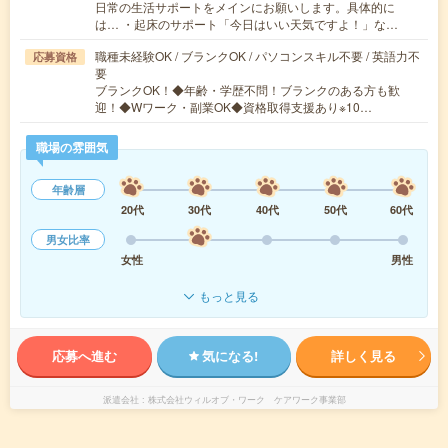
日常の生活サポートをメインにお願いします。具体的に
は… ・起床のサポート「今日はいい天気ですよ！」な…
職種未経験OK / ブランクOK / パソコンスキル不要 / 英語力不
応募資格
要
ブランクOK！◆年齢・学歴不問！ブランクのある方も歓
迎！◆Wワーク・副業OK◆資格取得支援あり※10…
職場の雰囲気
年齢層
20代
30代
40代
50代
60代
男女比率
女性
男性
もっと見る
応募へ進む
気になる!
詳しく見る
派遣会社
株式会社ウィルオブ・ワーク ケアワーク事業部