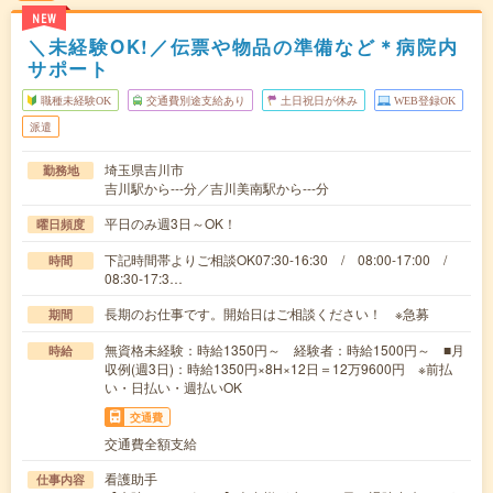
NEW
＼未経験OK!／伝票や物品の準備など＊病院内
サポート
職種未経験OK
交通費別途支給あり
土日祝日が休み
WEB登録OK
派遣
埼玉県吉川市
勤務地
吉川駅から---分／吉川美南駅から---分
平日のみ週3日～OK！
曜日頻度
下記時間帯よりご相談OK07:30-16:30 / 08:00-17:00 /
時間
08:30-17:3…
長期のお仕事です。開始日はご相談ください！ ※急募
期間
無資格未経験：時給1350円～ 経験者：時給1500円～ ■月
時給
収例(週3日)：時給1350円×8H×12日＝12万9600円 ※前払
い・日払い・週払いOK
交通費
交通費全額支給
看護助手
仕事内容