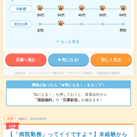
年齢層
20代
30代
40代
50代
60代
男女比率
女性
男性
もっと見る
応募へ進む
気になる!
詳しく見る
派遣会社
マンパワーグループ株式会社 ケアサービス事業部 （医療福祉介護関連）
興味があったら「★気になる！」をタップ！
「気になる！」を押しておくと、派遣会社から
「面談確約」
や
「応募歓迎」
が届きます！
未読
掲載日
2026/08/05
NEW
【「病院勤務」ってイイですよ＊】未経験から