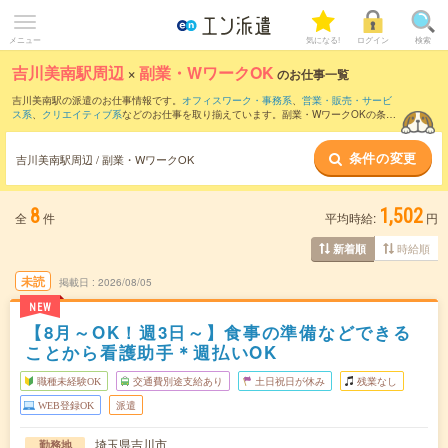
メニュー
気になる!
ログイン
検索
吉川美南駅周辺
×
副業・WワークOK
のお仕事一覧
吉川美南駅の派遣のお仕事情報です。
オフィスワーク・事務系
、
営業・販売・サービ
ス系
、
クリエイティブ系
などのお仕事を取り揃えています。副業・WワークOKの条件
の他に、
交通費別途支給あり
、
職種未経験OK
、
友だちと一緒の応募OK
などのこだわ
り条件も取り揃えています。
条件の変更
吉川美南駅周辺 / 副業・WワークOK
8
1,502
全
件
平均時給:
円
時給順
新着順
未読
掲載日
2026/08/05
NEW
【8月～OK！週3日～】食事の準備などできる
ことから看護助手＊週払いOK
職種未経験OK
交通費別途支給あり
土日祝日が休み
残業なし
WEB登録OK
派遣
埼玉県吉川市
勤務地