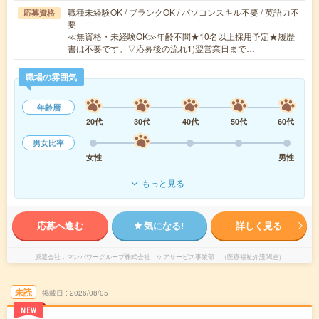
職種未経験OK / ブランクOK / パソコンスキル不要 / 英語力不
応募資格
要
≪無資格・未経験OK≫年齢不問★10名以上採用予定★履歴
書は不要です。▽応募後の流れ1)翌営業日まで…
職場の雰囲気
年齢層
20代
30代
40代
50代
60代
男女比率
女性
男性
もっと見る
応募へ進む
気になる!
詳しく見る
派遣会社
マンパワーグループ株式会社 ケアサービス事業部 （医療福祉介護関連）
未読
掲載日
2026/08/05
NEW