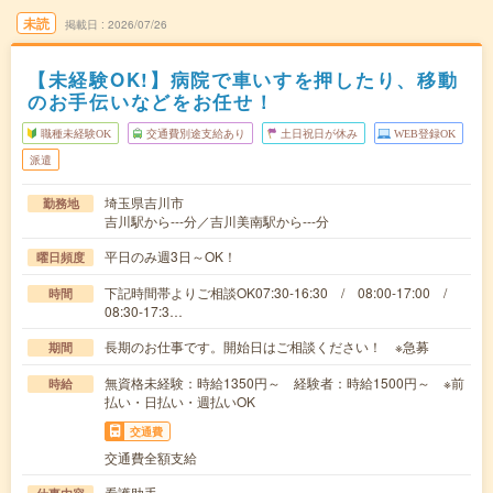
未読
掲載日
2026/07/26
【未経験OK!】病院で車いすを押したり、移動
のお手伝いなどをお任せ！
職種未経験OK
交通費別途支給あり
土日祝日が休み
WEB登録OK
派遣
埼玉県吉川市
勤務地
吉川駅から---分／吉川美南駅から---分
平日のみ週3日～OK！
曜日頻度
下記時間帯よりご相談OK07:30-16:30 / 08:00-17:00 /
時間
08:30-17:3…
長期のお仕事です。開始日はご相談ください！ ※急募
期間
無資格未経験：時給1350円～ 経験者：時給1500円～ ※前
時給
払い・日払い・週払いOK
交通費
交通費全額支給
看護助手