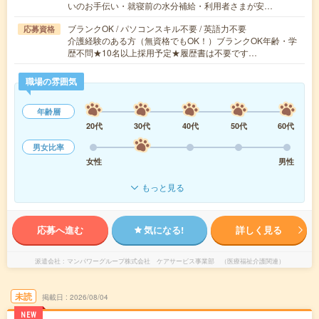
いのお手伝い・就寝前の水分補給・利用者さまが安…
ブランクOK / パソコンスキル不要 / 英語力不要
応募資格
介護経験のある方（無資格でもOK！）ブランクOK年齢・学
歴不問★10名以上採用予定★履歴書は不要です…
職場の雰囲気
年齢層
20代
30代
40代
50代
60代
男女比率
女性
男性
もっと見る
応募へ進む
気になる!
詳しく見る
派遣会社
マンパワーグループ株式会社 ケアサービス事業部 （医療福祉介護関連）
未読
掲載日
2026/08/04
NEW