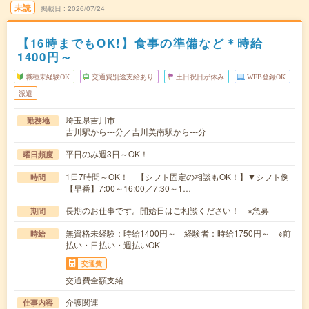
未読
掲載日
2026/07/24
【16時までもOK!】食事の準備など＊時給
1400円～
職種未経験OK
交通費別途支給あり
土日祝日が休み
WEB登録OK
派遣
埼玉県吉川市
勤務地
吉川駅から---分／吉川美南駅から---分
平日のみ週3日～OK！
曜日頻度
1日7時間～OK！ 【シフト固定の相談もOK！】▼シフト例
時間
【早番】7:00～16:00／7:30～1…
長期のお仕事です。開始日はご相談ください！ ※急募
期間
無資格未経験：時給1400円～ 経験者：時給1750円～ ※前
時給
払い・日払い・週払いOK
交通費
交通費全額支給
介護関連
仕事内容