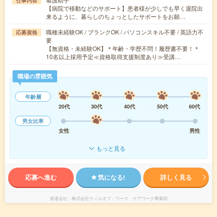
仕事内容
【病院で移動などのサポート】患者様が少しでも早く退院出
来るように、暮らしのちょっとしたサポートをお願…
職種未経験OK / ブランクOK / パソコンスキル不要 / 英語力不
応募資格
要
【無資格・未経験OK】＊年齢・学歴不問！履歴書不要！＊
10名以上採用予定≪資格取得支援制度あり≫受講…
職場の雰囲気
年齢層
20代
30代
40代
50代
60代
男女比率
女性
男性
もっと見る
応募へ進む
気になる!
詳しく見る
派遣会社
株式会社ウィルオブ・ワーク ケアワーク事業部