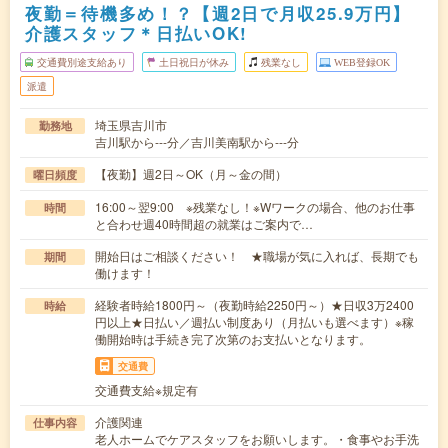
夜勤＝待機多め！？【週2日で月収25.9万円】
介護スタッフ＊日払いOK!
交通費別途支給あり
土日祝日が休み
残業なし
WEB登録OK
派遣
埼玉県吉川市
勤務地
吉川駅から---分／吉川美南駅から---分
【夜勤】週2日～OK（月～金の間）
曜日頻度
16:00～翌9:00 ※残業なし！※Wワークの場合、他のお仕事
時間
と合わせ週40時間超の就業はご案内で…
開始日はご相談ください！ ★職場が気に入れば、長期でも
期間
働けます！
経験者時給1800円～（夜勤時給2250円～）★日収3万2400
時給
円以上★日払い／週払い制度あり（月払いも選べます）※稼
働開始時は手続き完了次第のお支払いとなります。
交通費
交通費支給※規定有
介護関連
仕事内容
老人ホームでケアスタッフをお願いします。・食事やお手洗