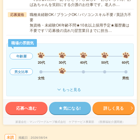
ばあちゃんを笑顔にする介護のお仕事です。老人ホ…
職種未経験OK / ブランクOK / パソコンスキル不要 / 英語力不
応募資格
要
無資格・未経験OK年齢不問★10名以上採用予定★履歴書は
不要です▽応募後の流れ1)翌営業日までに担当…
職場の雰囲気
年齢層
20代
30代
40代
50代
60代
男女比率
女性
男性
もっと見る
応募へ進む
気になる!
詳しく見る
派遣会社
マンパワーグループ株式会社 ケアサービス事業部 （医療福祉介護関連）
未読
掲載日
2026/08/04