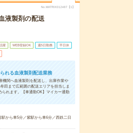
No.MATRIX012487【1】
＊血液製剤の配送
代活躍
WEB登録OK
週5日勤務
平日休
められる血液製剤配送業務
療機関へ血液製剤を配送し、出庫作業や
大牟田まで広範囲の配送エリアを担当しま
められます。【車通勤OK】マイカー通勤
道駅から車5分／紫駅から車6分／西鉄二日