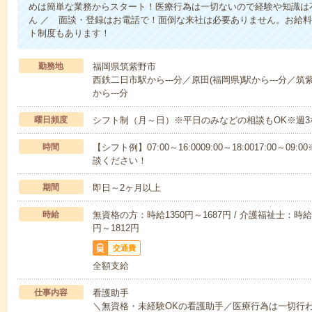
めは簡単な業務からスタート！医療行為は一切ないので経験や知識は
ん ／ 面談・登録はお電話で！面倒な来社は必要ありません。お給料
ト制度もあります！
勤務地
福岡県筑紫野市
西鉄二日市駅から---分／原田(福岡県)駅から---分／筑
から---分
曜日頻度
シフト制（月～日）※平日のみなどの相談もOK※週3
時間
【シフト例】07:00～16:0009:00～18:0017:00
談ください！
期間
即日～2ヶ月以上
時給
無資格の方：時給1350円～1687円 / 介護福祉士：時給1
円～1812円
交通費
全額支給
仕事内容
看護助手
＼無資格・未経験OKの看護助手／医療行為は一切行