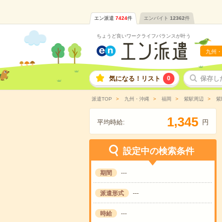
エン派遣
7424
件
エンバイト
12362
件
ちょうど良いワークライフバランスが叶う
九州・
気になる！リスト
0
保存し
派遣TOP
九州・沖縄
福岡
紫駅周辺
紫
,
1
3
4
5
平均時給:
円
設定中の検索条件
期間
---
派遣形式
---
時給
---