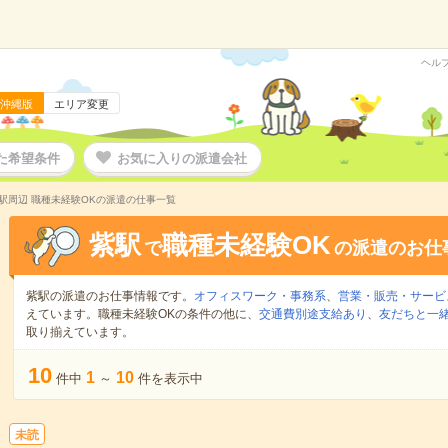
ヘル
沖縄版
エリア変更
た希望条件
お気に入りの派遣会社
駅周辺 職種未経験OKの派遣の仕事一覧
紫駅
職種未経験OK
で
の派遣のお仕
紫駅の派遣のお仕事情報です。
オフィスワーク・事務系
、
営業・販売・サービ
えています。職種未経験OKの条件の他に、
交通費別途支給あり
、
友だちと一緒
取り揃えています。
10
1
10
件中
～
件を表示中
未読