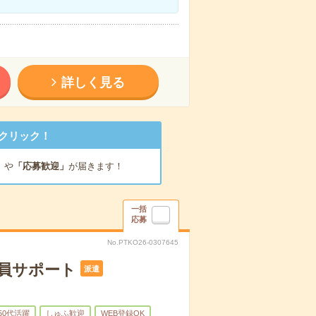
詳しく見る
クリック！
」
や
「応募歓迎」
が届きます！
一括
応募
No.PTKO26-0307645
社員サポート
派遣
50代活躍
しゅふ歓迎
WEB登録OK