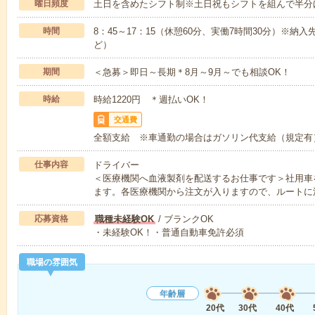
曜日頻度
土日を含めたシフト制※土日祝もシフトを組んで半分
時間
8：45～17：15（休憩60分、実働7時間30分）※納
ど）
期間
＜急募＞即日～長期＊8月～9月～でも相談OK！
時給
時給1220円 ＊週払いOK！
交通費
全額支給 ※車通勤の場合はガソリン代支給（規定有
仕事内容
ドライバー
＜医療機関へ血液製剤を配送するお仕事です＞社用車
ます。各医療機関から注文が入りますので、ルートに
応募資格
職種未経験OK
/ ブランクOK
・未経験OK！・普通自動車免許必須
職場の雰囲気
年齢層
20代
30代
40代