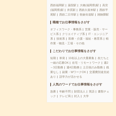
西鉄福岡駅
薬院駅
大橋(福岡県)駅
高宮
(福岡県)駅
井尻駅
西鉄久留米駅
西鉄平
尾駅
西鉄二日市駅
朝倉街道駅
雑餉隈駅
職種でお仕事情報をさがす
オフィスワーク・事務系
営業・販売・サー
ビス系
クリエイティブ系
IT・エンジニア
系
技術系
医療・介護・福祉・教育系
軽
作業・物流・工場・その他
こだわりでお仕事情報をさがす
短期
単発
10名以上の大量募集
友だちと
一緒の応募OK
在宅・リモートワーク
週2
～3日勤務
週4日勤務
土日祝のみ勤務
残
業なし
副業・WワークOK
交通費別途支給
あり
語学力が活かせる
人気のワードでお仕事情報をさがす
急募
年齢不問
財団法人
英語
書類チェ
ック
テレビ局
封入
大学