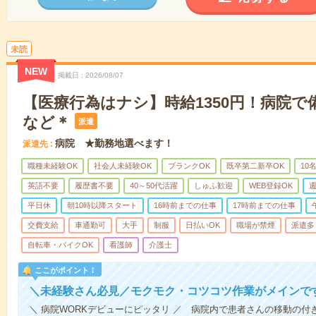
未読
NEW
掲載日
2026/08/07
【医療行為はナシ】時給1350円！病院
など＊
派遣
病院 ★勤務地選べます！
派遣先
職種未経験OK
社会人未経験OK
ブランクOK
既卒第二新卒OK
10
英語不要
履歴書不要
40～50代活躍
しゅふ歓迎
WEB登録OK
週
平日休
朝10時以降スタート
16時前までの仕事
17時前までの仕事
交費支給
車通勤可
大手
制服
日払いOK
職場が禁煙
派遣多
自転車・バイクOK
看護師
介護士
ここがポイント！
＼未経験さん必見／モクモク・コツコツ作業がメインで
＼ 病院WORKデビューにピッタリ ／ 病院内で患者さんの移動の