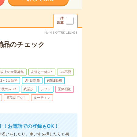
一括
応募
No.NISKYTRK-1BJH23
で備品のチェック
名以上の大量募集
友達と一緒OK
OA不要
2～3日勤務
週4日勤務
週5日勤務
午後のみOK
残業少
シフト
医療福祉
電話対応なし
ルーティン
す！お電話での登録もOK！
付き添いをしたり、車いすを押したりと初