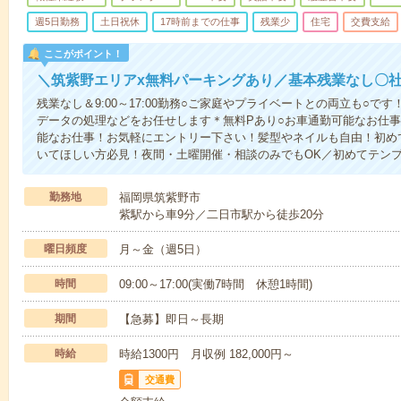
週5日勤務
土日祝休
17時前までの仕事
残業少
住宅
交費支給
ここがポイント！
＼筑紫野エリアx無料パーキングあり／基本残業なし〇
残業なし＆9:00～17:00勤務○ご家庭やプライベートとの両立も○で
データの処理などをお任せします＊無料Pあり○お車通勤可能なお仕
能なお仕事！お気軽にエントリー下さい！髪型やネイルも自由！初め
いてほしい方必見！夜間・土曜開催・相談のみでもOK／初めてテン
勤務地
福岡県筑紫野市
紫駅から車9分／二日市駅から徒歩20分
曜日頻度
月～金（週5日）
時間
09:00～17:00(実働7時間 休憩1時間)
期間
【急募】即日～長期
時給
時給1300円 月収例 182,000円～
交通費