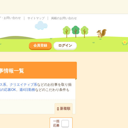
プ・お問い合わせ
サイトマップ
掲載のお問い合わせ
会員登録
ログイン
事情報一覧
ス系
、
クリエイティブ系
などのお仕事を取り揃
の応募OK
、
週4日勤務
などのこだわり条件も
新着順
一括
応募