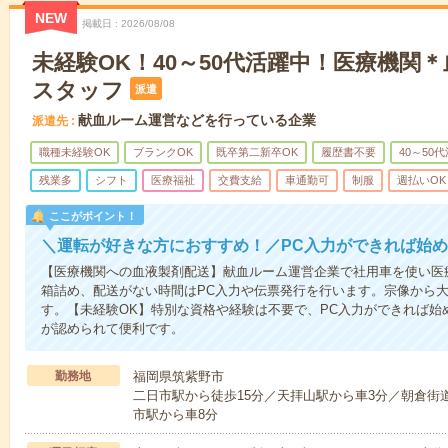
NEW
掲載日
2026/08/08
未経験OK！40～50代活躍中！医療機関
スタッフ
派遣
献血ルーム運営などを行っている企業
派遣先
職種未経験OK
ブランクOK
既卒第二新卒OK
履歴書不要
40～50
残業多
シフト
医療福祉
交費支給
車通勤可
制服
週払いOK
ここがポイント！
＼運転が好きな方におすすめ！／PC入力ができれば始
【医療機関への血液製剤配送】献血ルーム運営企業で社用車を使い医
箱詰め、配送がない時間はPC入力や伝票発行を行います。宗像から
す。【未経験OK】特別な資格や経験は不要で、PC入力ができれば始
が認められて便利です。
勤務地
福岡県筑紫野市
二日市駅から徒歩15分／天拝山駅から車3分／朝倉街
市駅から車8分