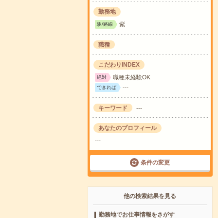
勤務地
紫
駅/路線
職種
---
こだわりINDEX
職種未経験OK
絶対
---
できれば
キーワード
---
あなたのプロフィール
---
条件の変更
他の検索結果を見る
勤務地でお仕事情報をさがす