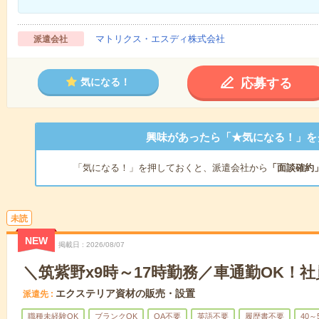
マトリクス・エスディ株式会社
派遣会社
応募する
気になる！
興味があったら「★気になる！」を
「気になる！」を押しておくと、派遣会社から
「面談確約
未読
NEW
掲載日
2026/08/07
＼筑紫野x9時～17時勤務／車通勤OK！
エクステリア資材の販売・設置
派遣先
職種未経験OK
ブランクOK
OA不要
英語不要
履歴書不要
40～