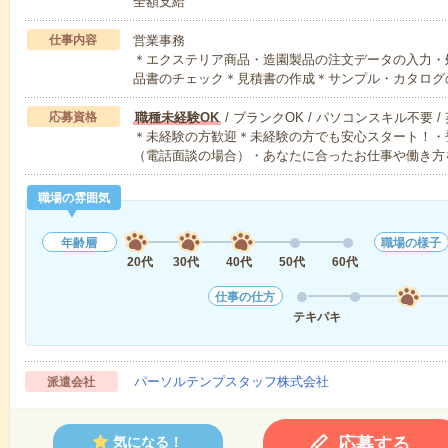
全額支給
仕事内容
営業事務
＊エクステリア商品・造園製品の注文データの入力・
品書のチェック＊見積書の作成＊サンプル・カタログ
応募資格
職種未経験OK
/ ブランクOK / パソコンスキル不要 /
＊未経験の方歓迎＊未経験の方でも安心スタート！・
（電話面談の場合）・あなたに合ったお仕事や働き方
職場の雰囲気
年齢層
職場の様子
20代
30代
40代
50代
60代
仕事の仕方
テキパキ
パーソルテンプスタッフ株式会社
派遣会社
応募する
気になる！